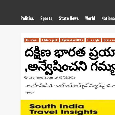
Politics
Sports
State News
World
Nationa
Business
Editors pick
Hyderabad NEWS
Life style
press re
దక్షిణ భారత ప్రయాణి
,అన్వేషించని గమ్యస
varahimedia.com
03/02/2026
వారాహి మీడియా డాట్ కామ్ ఆన్ లైన్ న్యూస్,హైదరా
లాగా