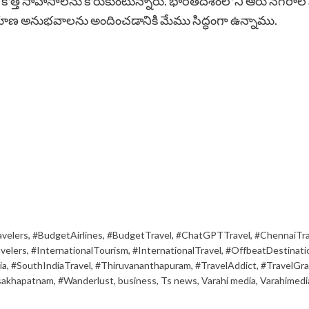
కొత్త సాహసాలను కోరుకుంటున్నారు. భారతదేశంలోని ఆరు నగరాల న
 ప్రయాణ అనుభవాలను అందించడానికి మేము సిద్ధంగా ఉన్నాము.
velers
,
#BudgetAirlines
,
#BudgetTravel
,
#ChatGPTTravel
,
#ChennaiTra
velers
,
#InternationalTourism
,
#InternationalTravel
,
#OffbeatDestinati
ia
,
#SouthIndiaTravel
,
#Thiruvananthapuram
,
#TravelAddict
,
#TravelGr
sakhapatnam
,
#Wanderlust
,
business
,
Ts news
,
Varahi media
,
Varahimedi