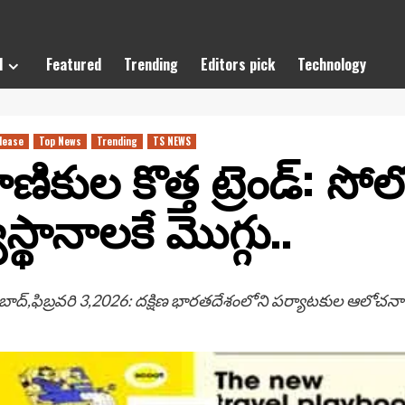
l
Featured
Trending
Editors pick
Technology
lease
Top News
Trending
TS NEWS
కుల కొత్త ట్రెండ్: సోలో ట
్థానాలకే మొగ్గు..
బాద్,ఫిబ్రవరి 3,2026: దక్షిణ భారతదేశంలోని పర్యాటకుల ఆలోచనా