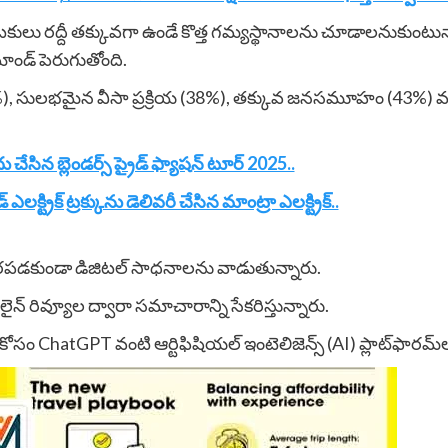
ులు రద్దీ తక్కువగా ఉండే కొత్త గమ్యస్థానాలను చూడాలనుకుంటున్న
మాండ్ పెరుగుతోంది.
 (38%), సులభమైన వీసా ప్రక్రియ (38%), తక్కువ జనసమూహం (43%) 
ేసిన బ్లెండర్స్ ప్రైడ్ ఫ్యాషన్ టూర్ 2025..
క్ట్రిక్ ట్రక్కును డెలివరీ చేసిన మాంట్రా ఎలక్ట్రిక్..
ఆధారపడకుండా డిజిటల్ సాధనాలను వాడుతున్నారు.
 రివ్యూల ద్వారా సమాచారాన్ని సేకరిస్తున్నారు.
ం ChatGPT వంటి ఆర్టిఫిషియల్ ఇంటెలిజెన్స్ (AI) ప్లాట్‌ఫారమ్‌