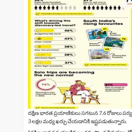
దక్షిణ భారత ప్రయాణికులు సగటున 7.6 రోజులు పర్యట
3 లక్షల మధ్య ఖర్చు చేయడానికి ఇష్టపడుతున్నారు.