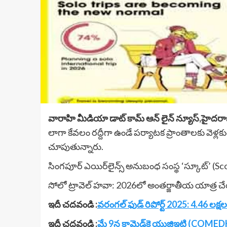
వారాహి మీడియా డాట్ కామ్ ఆన్ లైన్ న్యూస్,హైదరాబ
లాగా కేవలం రద్దీగా ఉండే పర్యాటక ప్రాంతాలకు వెళ్
చూపుతున్నారు.
సింగపూర్ ఎయిర్‌లైన్స్ అనుబంధ సంస్థ ‘స్కూట్’ (Sc
సోలో ట్రావెల్ హవా: 2026లో అంతర్జాతీయ యాత్ర చేయాల
ఇదీ చదవండి :
వరంగల్ ఫుడ్ రిపోర్ట్ 2025: 4.46 లక్షల చిక
ఇదీ చదవండి :
మే 9న కామెడ్‌కె యుజిఇటి (COMEDK U