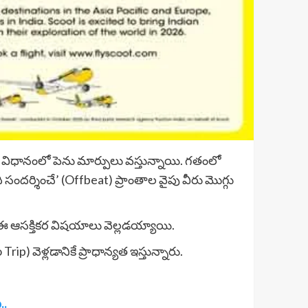
విధానంలో పెను మార్పులు వస్తున్నాయి. గతంలో
ందర్శించే’ (Offbeat) ప్రాంతాల వైపు వీరు మొగ్గు
లో ఈ ఆసక్తికర విషయాలు వెల్లడయ్యాయి.
) వెళ్లడానికే ప్రాధాన్యత ఇస్తున్నారు.
..