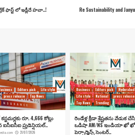
క్ ఫాస్ట్ లో ఇడ్లీదే హవా..!
Re Sustainability and Jany
Business
Editors pick
Life style
Business
Editors pick
Hyderabad
press release
Top News
Life style
National
press release
Top News
Trending
కస్టమర్లకు రూ. 4,666 కోట్లు
రెండేళ్ల క్రీడా శ్రేష్టతను వేడుక చే
ిన ఐసీఐసీఐ ప్రుడెన్షియల్..
ఒడిషా AM/NS ఇండియా ఖో ఖో
పెర్ఫార్మెన్స్ సెంటర్..
31/07/2026
edia.com