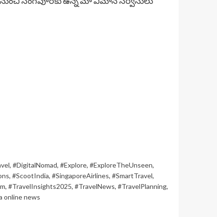
ుంచి సింగపూర్‌కు ఉన్న మా విమాన సర్వీసులు
vel
,
#DigitalNomad
,
#Explore
,
#ExploreTheUnseen
,
ons
,
#ScootIndia
,
#SingaporeAirlines
,
#SmartTravel
,
am
,
#TravelInsights2025
,
#TravelNews
,
#TravelPlanning
,
a online news