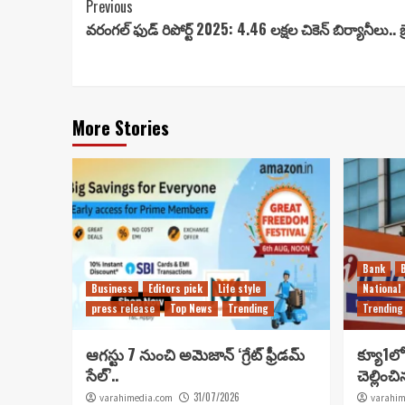
Continue
Previous
వరంగల్ ఫుడ్ రిపోర్ట్ 2025: 4.46 లక్షల చికెన్ బిర్యానీలు.. బ్రే
Reading
More Stories
Bank
Business
Editors pick
Life style
National
press release
Top News
Trending
Trending
ఆగస్టు 7 నుంచి అమెజాన్ ‘గ్రేట్ ఫ్రీడమ్
క్యూ1లో 
సేల్’..
చెల్లించ
31/07/2026
varahimedia.com
varahim