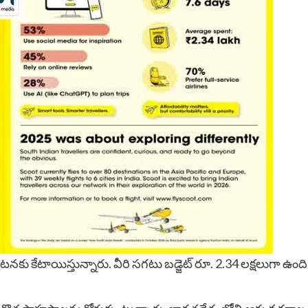
నకు కేటాయిస్తున్నారు. వీరి సగటు బడ్జెట్ రూ. 2.34 లక్షలుగా ఉ