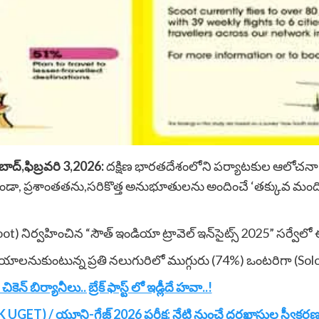
ాద్,ఫిబ్రవరి 3,2026:
దక్షిణ భారతదేశంలోని పర్యాటకుల ఆలోచనా 
లకుండా, ప్రశాంతతను,సరికొత్త అనుభూతులను అందించే ‘తక్కువ మంది స
oot) నిర్వహించిన “సౌత్ ఇండియా ట్రావెల్ ఇన్‌సైట్స్ 2025” సర్వే
నుకుంటున్న ప్రతి నలుగురిలో ముగ్గురు (74%) ఒంటరిగా (Solo Trip
ెన్ బిర్యానీలు.. బ్రేక్ ఫాస్ట్ లో ఇడ్లీదే హవా..!
GET) / యూని-గేజ్ 2026 పరీక్ష: నేటి నుంచే దరఖాస్తుల స్వీకరణ