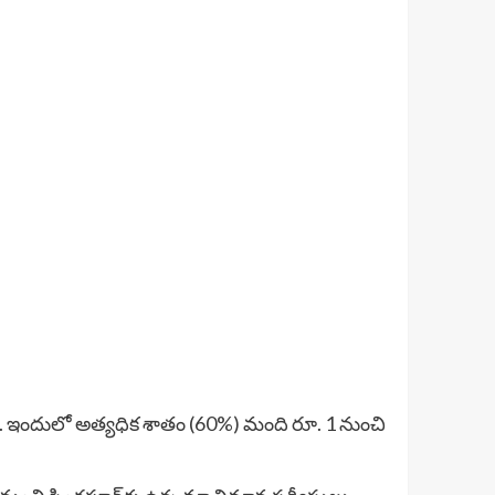
ంది. ఇందులో అత్యధిక శాతం (60%) మంది రూ. 1 నుంచి