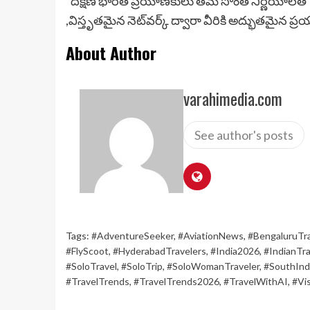
“దక్షిణ భారత ప్రయాణికులు తమ సొంత నిర్ణయాలతో 
,విస్తృతమైన నెట్‌వర్క్ ద్వారా వీరికి అద్భుతమైన
About Author
varahimedia.com
See author's posts
Tags:
#AdventureSeeker
,
#AviationNews
,
#BengaluruTra
#FlyScoot
,
#HyderabadTravelers
,
#India2026
,
#IndianTra
#SoloTravel
,
#SoloTrip
,
#SoloWomanTraveler
,
#SouthInd
#TravelTrends
,
#TravelTrends2026
,
#TravelWithAI
,
#Vi