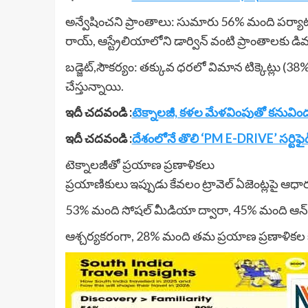
అన్వేషించని ప్రాంతాలు: సుమారు 56% మంది పర్యాటక
రాయ్, ఆస్ట్రేలియాలోని డార్విన్ వంటి ప్రాంతాలకు డి
బడ్జెట్,సౌకర్యం: తక్కువ ధరలో విమాన టిక్కెట్లు
చేస్తున్నాయి.
ఇదీ చదవండి :
టెక్నాలజీ, కళల మేళవింపుతో కనువిందు చ
ఇదీ చదవండి :
దేశంలోనే తొలి ‘PM E-DRIVE’ సర్టిఫైడ్ ఎల
టెక్నాలజీతో ప్రయాణ ప్రణాళికలు
ప్రయాణికులు ఇప్పుడు కేవలం ట్రావెల్ ఏజెంట్లపై 
53% మంది సోషల్ మీడియా ద్వారా, 45% మంది ఆన్‌లైన్
ఆశ్చర్యకరంగా, 28% మంది తమ ప్రయాణ ప్రణాళికల కోస