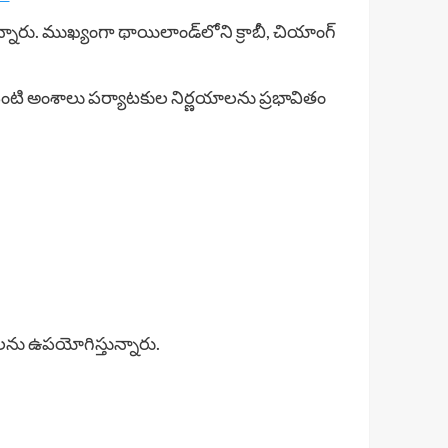
ారు. ముఖ్యంగా థాయిలాండ్‌లోని క్రాబీ, చియాంగ్
వంటి అంశాలు పర్యాటకుల నిర్ణయాలను ప్రభావితం
లను ఉపయోగిస్తున్నారు.