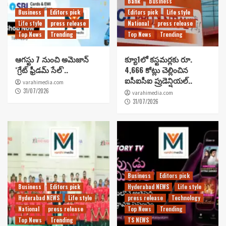
Bank
Business
Business
Editors pick
Editors pick
Life style
Life style
press release
National
press release
Top News
Trending
Top News
Trending
ఆగస్టు 7 నుంచి అమెజాన్
క్యూ1లో కస్టమర్లకు రూ.
‘గ్రేట్ ఫ్రీడమ్ సేల్’..
4,666 కోట్లు చెల్లించిన
ఐసీఐసీఐ ప్రుడెన్షియల్..
varahimedia.com
31/07/2026
varahimedia.com
31/07/2026
Business
Editors pick
Business
Editors pick
Hyderabad NEWS
Life style
Hyderabad NEWS
Life style
press release
Technology
National
press release
Top News
Trending
Top News
Trending
TS NEWS