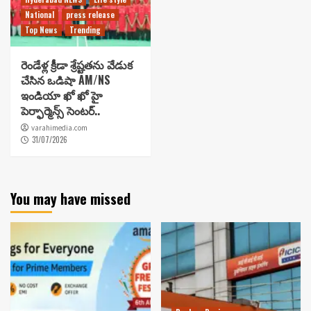
National
press release
Top News
Trending
రెండేళ్ల క్రీడా శ్రేష్టతను వేడుక
చేసిన ఒడిషా AM/NS
ఇండియా ఖో ఖో హై
పెర్ఫార్మెన్స్ సెంటర్..
varahimedia.com
31/07/2026
You may have missed