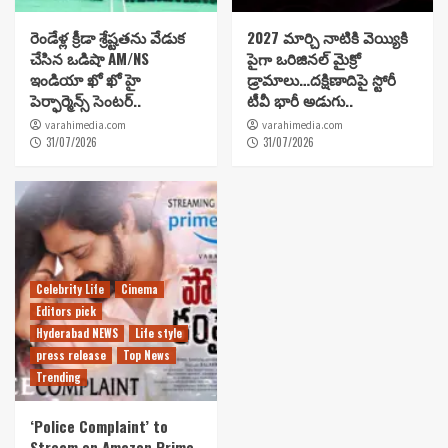
రెండేళ్ల క్రీడా శ్రేష్టతను వేడుక
2027 మార్చి నాటికి వెయ్యికి
చేసిన ఒడిషా AM/NS
పైగా ఒరిజినల్ మైక్రో
ఇండియా ఖో ఖో హై
డ్రామాలు…దక్షిణాదిపై స్టోరీ
పెర్ఫార్మెన్స్ సెంటర్..
టీవీ భారీ అడుగు..
varahimedia.com
varahimedia.com
31/07/2026
31/07/2026
Celebrity Life
Cinema
Editors pick
Hyderabad NEWS
Life style
press release
Top News
Trending
‘Police Complaint’ to
Stream on Amazon Prime