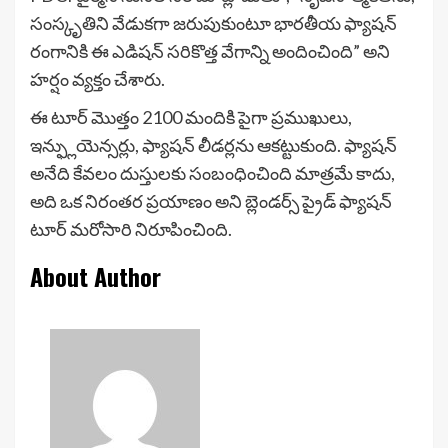
సంస్కృతిని వేడుకగా జరుపుకుంటూ భారతీయ ఫ్యాషన్
రంగానికి ఈ ఎడిషన్ సరికొత్త వేగాన్ని అందించింది” అని
హర్షం వ్యక్తం చేశారు.
ఈ టూర్ మొత్తం 2100 మందికి పైగా ప్రముఖులు,
ఇన్ఫ్లుయెన్సర్లు, ఫ్యాషన్ లీడర్లను ఆకట్టుకుంది. ఫ్యాషన్
అనేది కేవలం దుస్తులకు సంబంధించింది మాత్రమే కాదు,
అది ఒక నిరంతర ప్రయాణం అని బ్లెండర్స్ ప్రైడ్ ఫ్యాషన్
టూర్ మరోసారి నిరూపించింది.
About Author