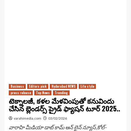
Business
Editors pick
Hyderabad NEWS
Life style
press release
Top News
Trending
టెక్నాలజీ, కళల మేళవింపుతో కనువిందు
చేసిన బ్లెండర్స్ ప్రైడ్ ఫ్యాషన్ టూర్ 2025..
varahimedia.com
03/02/2026
వారాహి మీడియా డాట్ కామ్ ఆన్ లైన్ న్యూస్,కోల్­