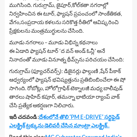
ముగిసింది. గురుగ్రామ్, జైపూర్,కోల్­కతా నగరాల్లో
నిర్వహించిన ఈ టూర్, ఫ్యాషన్ ప్రపంచంలో సాంకేతికత,
వేగం,సంప్రదాయ కళలను సరికొత్త రీతిలో ఆవిష్కరించి
ప్రేక్షకులను మంత్రముగ్ధులను చేసింది.
మూడు నగరాలు – మూడు విభిన్న కథనాలు
ఈ ఏడాది ఫ్యాషన్ టూర్ ‘ద వన్ అండ్ ఓన్లీ’ అనే
నినాదంతో మూడు వినూత్న థీమ్స్­ను పరిచయం చేసింది:
గురుగ్రామ్ (ఫ్యూచర్­వర్స్): డిజైనర్లు ఫాల్గుణి ,షేన్ పీకాక్
ఆధ్వర్యంలో ఫ్యాషన్ భవిష్యత్తును ప్రతిబింబించేలా ఈ షో
సాగింది. రోబోట్లు, హోలోగ్రాఫిక్ టెక్నాలజీ మధ్య బాలీవుడ్
తారలు షాహిద్ కపూర్, తమన్నా భాటియా ర్యాంప్ వాక్
చేసి ప్రత్యేక ఆకర్షణగా నిలిచారు.
ఇదీ చదవండి :
దేశంలోనే తొలి ‘PM E-DRIVE’ సర్టిఫైడ్
ఎలక్ట్రిక్ ట్రక్కును డెలివరీ చేసిన మాంట్రా ఎలక్ట్రిక్..
Read this also:
MG Cyberster Crowned India’s