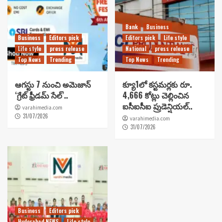
Bank
Business
Business
Editors pick
Editors pick
Life style
Life style
press release
National
press release
Top News
Trending
Top News
Trending
ఆగస్టు 7 నుంచి అమెజాన్
క్యూ1లో కస్టమర్లకు రూ.
‘గ్రేట్ ఫ్రీడమ్ సేల్’..
4,666 కోట్లు చెల్లించిన
ఐసీఐసీఐ ప్రుడెన్షియల్..
varahimedia.com
31/07/2026
varahimedia.com
31/07/2026
Business
Editors pick
Hyderabad NEWS
Life style