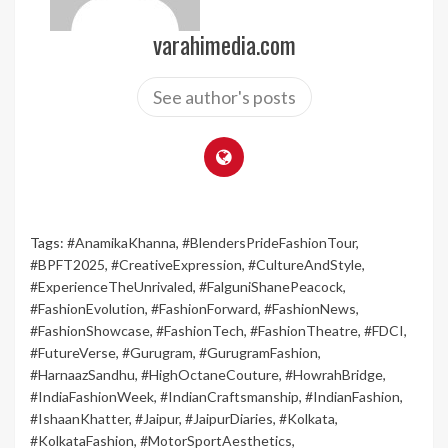
varahimedia.com
See author's posts
Tags:
#AnamikaKhanna
,
#BlendersPrideFashionTour
,
#BPFT2025
,
#CreativeExpression
,
#CultureAndStyle
,
#ExperienceTheUnrivaled
,
#FalguniShanePeacock
,
#FashionEvolution
,
#FashionForward
,
#FashionNews
,
#FashionShowcase
,
#FashionTech
,
#FashionTheatre
,
#FDCI
,
#FutureVerse
,
#Gurugram
,
#GurugramFashion
,
#HarnaazSandhu
,
#HighOctaneCouture
,
#HowrahBridge
,
#IndiaFashionWeek
,
#IndianCraftsmanship
,
#IndianFashion
,
#IshaanKhatter
,
#Jaipur
,
#JaipurDiaries
,
#Kolkata
,
#KolkataFashion
,
#MotorSportAesthetics
,