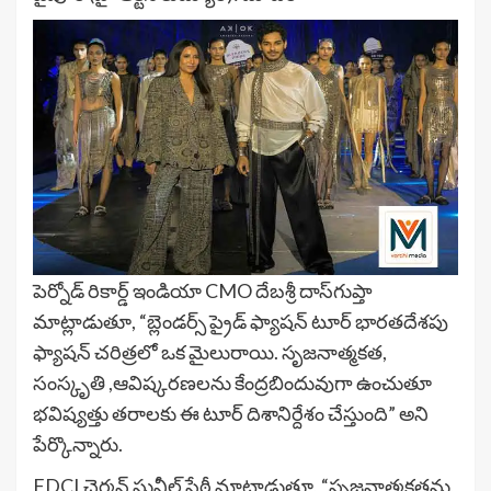
పెర్నోడ్ రికార్డ్ ఇండియా CMO దేబశ్రీ దాస్­గుప్తా
మాట్లాడుతూ, “బ్లెండర్స్ ప్రైడ్ ఫ్యాషన్ టూర్ భారతదేశపు
ఫ్యాషన్ చరిత్రలో ఒక మైలురాయి. సృజనాత్మకత,
సంస్కృతి ,ఆవిష్కరణలను కేంద్రబిందువుగా ఉంచుతూ
భవిష్యత్తు తరాలకు ఈ టూర్ దిశానిర్దేశం చేస్తుంది” అని
పేర్కొన్నారు.
FDCI చైర్మన్ సునీల్ సేఠీ మాట్లాడుతూ, “సృజనాత్మకతను,