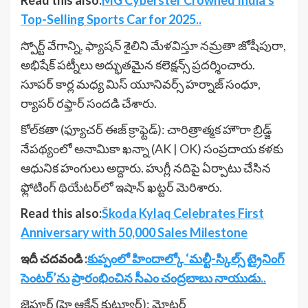
Top-Selling Sports Car for 2025..
స్పోర్ట్ వేగాన్ని, ఫ్యాషన్ శైలిని మేళవిస్తూ నమ్రతా జోషీపురా,
అభిషేక్ పట్నీలు అద్భుతమైన కలెక్షన్స్ ప్రదర్శించారు.
సూపర్ కార్ల మధ్య మిస్ యూనివర్స్ హర్నాజ్ సంధూ,
ర్యాపర్ రఫ్తార్ సందడి చేశారు.
కోల్­కతా (ఫ్యూచర్ ఈజ్ క్రాఫ్టెడ్): చారిత్రాత్మక హౌరా బ్రిడ్జ్
నేపథ్యంలో అనామికా ఖన్నా (AK | OK) సంప్రదాయ కళకు
ఆధునిక హంగులు అద్దారు. హుగ్లీ నదిపై ఏర్పాటు చేసిన
ఫ్లోటింగ్ థియేటర్­లో ఇషాన్ ఖట్టర్ మెరిశారు.
Read this also:
Škoda Kylaq Celebrates First
Anniversary with 50,000 Sales Milestone
ఇదీ చదవండి :
కుప్పంలో హిందాల్కో ‘మల్టీ-స్కిల్స్ ట్రైనింగ్
సెంటర్’ను ప్రారంభించిన సీఎం చంద్రబాబు నాయుడు..
జైపూర్ (హై ఆక్టేన్ కుట్యూర్): మోటర్­