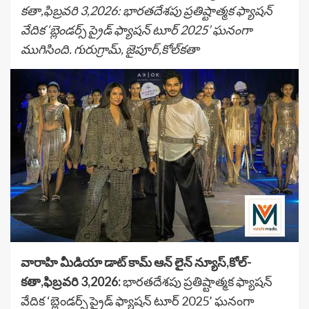
కతా,ఫిబ్రవరి 3,2026: భారతదేశపు ప్రతిష్టాత్మక ఫ్యాషన్
వేదిక ‘బ్లెండర్స్ ప్రైడ్ ఫ్యాషన్ టూర్ 2025’ ఘనంగా
ముగిసింది. గురుగ్రామ్, జైపూర్,కోల్­కతా
వారాహి మీడియా డాట్ కామ్ ఆన్ లైన్ న్యూస్,కోల్­
కతా,ఫిబ్రవరి 3,2026:
భారతదేశపు ప్రతిష్టాత్మక ఫ్యాషన్
వేదిక ‘బ్లెండర్స్ ప్రైడ్ ఫ్యాషన్ టూర్ 2025’ ఘనంగా