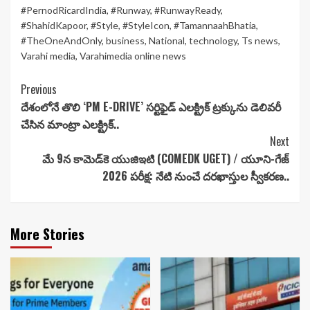
#PernodRicardIndia
,
#Runway
,
#RunwayReady
,
#ShahidKapoor
,
#Style
,
#StyleIcon
,
#TamannaahBhatia
,
#TheOneAndOnly
,
business
,
National
,
technology
,
Ts news
,
Varahi media
,
Varahimedia online news
Continue
Previous
దేశంలోనే తొలి ‘PM E-DRIVE’ సర్టిఫైడ్ ఎలక్ట్రిక్ ట్రక్కును డెలివరీ
Reading
చేసిన మాంట్రా ఎలక్ట్రిక్..
Next
మే 9న కామెడ్‌కె యుజిఇటి (COMEDK UGET) / యూని-గేజ్
2026 పరీక్ష: నేటి నుంచే దరఖాస్తుల స్వీకరణ..
More Stories