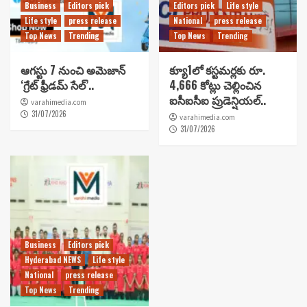
Business
Editors pick
Editors pick
Life style
Life style
press release
National
press release
Top News
Trending
Top News
Trending
ఆగస్టు 7 నుంచి అమెజాన్
క్యూ1లో కస్టమర్లకు రూ.
‘గ్రేట్ ఫ్రీడమ్ సేల్’..
4,666 కోట్లు చెల్లించిన
ఐసీఐసీఐ ప్రుడెన్షియల్..
varahimedia.com
31/07/2026
varahimedia.com
31/07/2026
Business
Editors pick
Hyderabad NEWS
Life style
National
press release
Top News
Trending