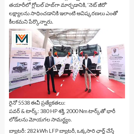
తయారీలో గ్లోబల్ హబ్‌గా మార్చడానికి, ‘నెట్ జీరో’
లక్ష్యాలను సాధించడానికి ఇలాంటి ఆవిష్కరణలు ఎంతో
కీలకమని పేర్కొన్నారు.
రైనో 5538 ఈవీ ప్రత్యేకతలు:
పవర్ & టార్క్: 380 HP శక్తి, 2000 Nm టార్క్‌తో భారీ
లోడ్‌లను మోయగల సామర్థ్యం.
బ్యాటరీ: 282 kWh LFP బ్యాటరీ, ఒక్కసారి ఛార్జ్ చేస్తే