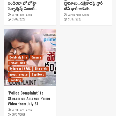
ఇండియా ఖో ఖో హై
డ్రామాలు…దక్షిణాదిపై స్టోరీ
పెర్ఫార్మెన్స్ సెంటర్..
టీవీ భారీ అడుగు..
varahimedia.com
varahimedia.com
31/07/2026
31/07/2026
Celebrity Life
Cinema
Editors pick
Hyderabad NEWS
Life style
press release
Top News
Trending
‘Police Complaint’ to
Stream on Amazon Prime
Video from July 31
varahimedia.com
30/07/2026