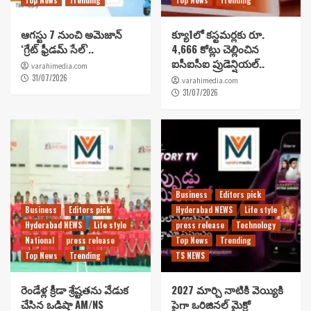
ఆగస్టు 7 నుంచి అమెజాన్
క్యూ1లో కస్టమర్లకు రూ.
‘గ్రేట్ ఫ్రీడమ్ సేల్’..
4,666 కోట్లు చెల్లించిన
ఐసీఐసీఐ ప్రుడెన్షియల్..
varahimedia.com
31/07/2026
varahimedia.com
31/07/2026
Business
Editors pick
Business
Editors pick
Hyderabad NEWS
Life style
Hyderabad NEWS
Life style
press release
Technology
National
press release
Top News
Trending
Top News
Trending
TS NEWS
రెండేళ్ల క్రీడా శ్రేష్టతను వేడుక
2027 మార్చి నాటికి వెయ్యికి
చేసిన ఒడిషా AM/NS
పైగా ఒరిజినల్ మైక్రో