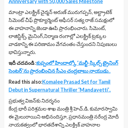
Anniversary with 50,000 Sales Milestone
మాంట్రా ఎలక్ట్రిక్ చైర్మన్ అరుణ్ మురుగప్పన్, అల్ట్రాటెక్
సిమెంట్ చీఫ్ ప్రొక్యూర్మెంట్ ఆఫీసర్ సత్య రాజ్ సమక్షంలో
ఈ వాహనాన్ని జెండా ఊపి ప్రారంభించారు. సిమెంట్,
లాజిస్టిక్స్, మైనింగ్,నిర్మాణ రంగాల్లో ఎలక్ట్రిక్ ట్రక్కుల
వాడకాన్ని ఈ పరిణామం వేగవంతం చేస్తుందని నిపుణులు
భావిస్తున్నారు.
ఇదీ చదవండి :
కుప్పంలో హిందాల్కో ‘మల్టీ-స్కిల్స్ ట్రైనింగ్
సెంటర్’ను ప్రారంభించిన సీఎం చంద్రబాబు నాయుడు..
Read this also:
Komalee Prasad Set for Tamil
Debut in Supernatural Thriller ‘Mandavetti’..
ప్రభుత్వ విజన్‌కు నిదర్శనం
కేంద్ర భారీ పరిశ్రమల శాఖ మంత్రి శ్రీ హెచ్.డి. కుమారస్వామి
ఈ మైలురాయిని అభినందిస్తూ, ప్రధానమంత్రి నరేంద్ర మోదీ
నాయకత్వంలో భారతదేశాన్ని ఎలక్ట్రిక్ వాహనాల