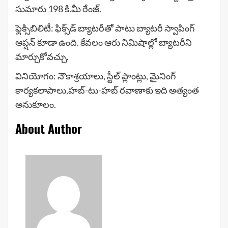
సుమారు 198 కి.మీ రేంజ్.
ఫ్లెక్సిబిలిటీ: ఫిక్స్‌డ్ బ్యాటరీతో పాటు బ్యాటరీ స్వాపింగ్
ఆప్షన్ కూడా ఉంది. కేవలం ఆరు నిమిషాల్లో బ్యాటరీని
మార్చుకోవచ్చు.
వినియోగం: నౌకాశ్రయాలు, స్టీల్ ప్లాంట్లు, మైనింగ్
కార్యకలాపాలు,హబ్-టు-హబ్ రవాణాకు ఇది అత్యంత
అనుకూలం.
About Author