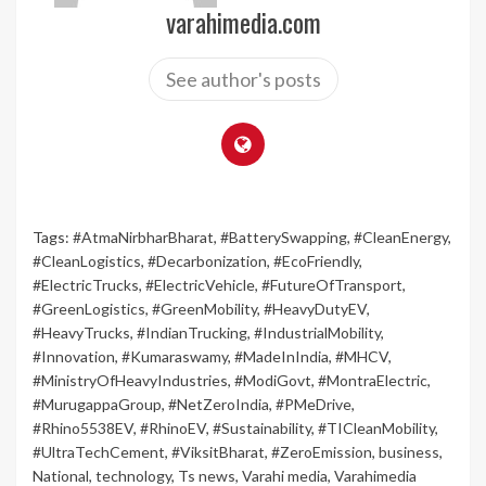
varahimedia.com
See author's posts
Tags:
#AtmaNirbharBharat
,
#BatterySwapping
,
#CleanEnergy
,
#CleanLogistics
,
#Decarbonization
,
#EcoFriendly
,
#ElectricTrucks
,
#ElectricVehicle
,
#FutureOfTransport
,
#GreenLogistics
,
#GreenMobility
,
#HeavyDutyEV
,
#HeavyTrucks
,
#IndianTrucking
,
#IndustrialMobility
,
#Innovation
,
#Kumaraswamy
,
#MadeInIndia
,
#MHCV
,
#MinistryOfHeavyIndustries
,
#ModiGovt
,
#MontraElectric
,
#MurugappaGroup
,
#NetZeroIndia
,
#PMeDrive
,
#Rhino5538EV
,
#RhinoEV
,
#Sustainability
,
#TICleanMobility
,
#UltraTechCement
,
#ViksitBharat
,
#ZeroEmission
,
business
,
National
,
technology
,
Ts news
,
Varahi media
,
Varahimedia