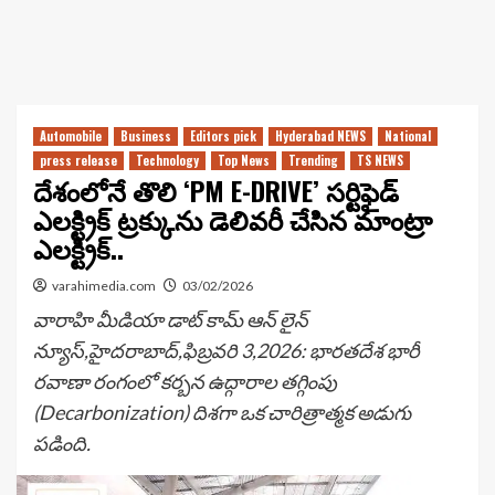
Automobile
Business
Editors pick
Hyderabad NEWS
National
press release
Technology
Top News
Trending
TS NEWS
దేశంలోనే తొలి ‘PM E-DRIVE’ సర్టిఫైడ్
ఎలక్ట్రిక్ ట్రక్కును డెలివరీ చేసిన మాంట్రా
ఎలక్ట్రిక్..
varahimedia.com
03/02/2026
వారాహి మీడియా డాట్ కామ్ ఆన్ లైన్
న్యూస్,హైదరాబాద్,ఫిబ్రవరి 3,2026: భారతదేశ భారీ
రవాణా రంగంలో కర్బన ఉద్గారాల తగ్గింపు
(Decarbonization) దిశగా ఒక చారిత్రాత్మక అడుగు
పడింది.