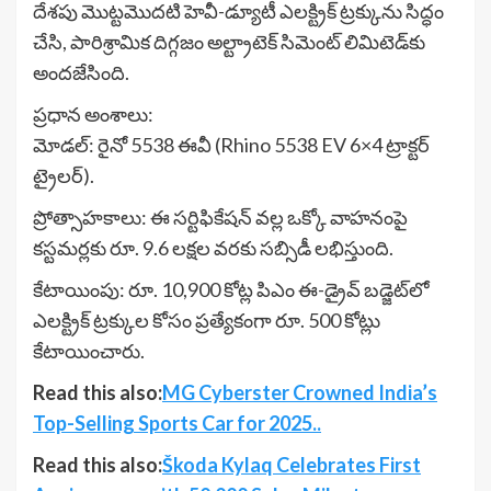
దేశపు మొట్టమొదటి హెవీ-డ్యూటీ ఎలక్ట్రిక్ ట్రక్కును సిద్ధం
చేసి, పారిశ్రామిక దిగ్గజం అల్ట్రాటెక్ సిమెంట్ లిమిటెడ్‌కు
అందజేసింది.
ప్రధాన అంశాలు:
మోడల్: రైనో 5538 ఈవీ (Rhino 5538 EV 6×4 ట్రాక్టర్
ట్రైలర్).
ప్రోత్సాహకాలు: ఈ సర్టిఫికేషన్ వల్ల ఒక్కో వాహనంపై
కస్టమర్లకు రూ. 9.6 లక్షల వరకు సబ్సిడీ లభిస్తుంది.
కేటాయింపు: రూ. 10,900 కోట్ల పిఎం ఈ-డ్రైవ్ బడ్జెట్‌లో
ఎలక్ట్రిక్ ట్రక్కుల కోసం ప్రత్యేకంగా రూ. 500 కోట్లు
కేటాయించారు.
Read this also:
MG Cyberster Crowned India’s
Top-Selling Sports Car for 2025..
Read this also:
Škoda Kylaq Celebrates First