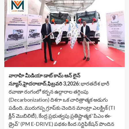
వారాహి మీడియా డాట్ కామ్ ఆన్ లైన్
న్యూస్,హైదరాబాద్,ఫిబ్రవరి 3,2026:
భారతదేశ భారీ
రవాణా రంగంలో కర్బన ఉద్గారాల తగ్గింపు
(Decarbonization) దిశగా ఒక చారిత్రాత్మక అడుగు
పడింది. మురుగప్ప గ్రూప్‌కు చెందిన మాంట్రా ఎలక్ట్రిక్ (TI
క్లీన్ మొబిలిటీ), కేంద్ర ప్రభుత్వపు ప్రతిష్టాత్మక ‘పిఎం ఈ-
డ్రైవ్’ (PM E-DRIVE) పథకం కింద సర్టిఫికేషన్ పొందిన