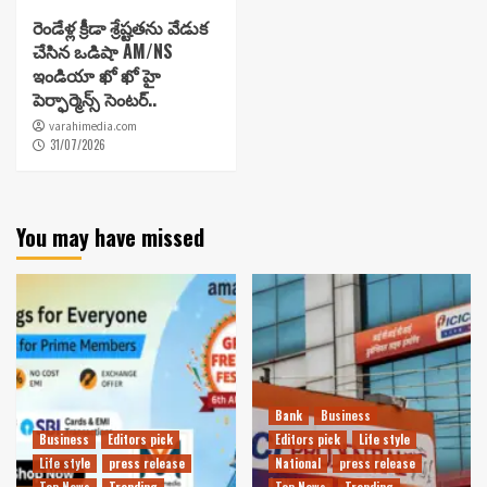
రెండేళ్ల క్రీడా శ్రేష్టతను వేడుక
చేసిన ఒడిషా AM/NS
ఇండియా ఖో ఖో హై
పెర్ఫార్మెన్స్ సెంటర్..
varahimedia.com
31/07/2026
You may have missed
Bank
Business
Business
Editors pick
Editors pick
Life style
Life style
press release
National
press release
Top News
Trending
Top News
Trending