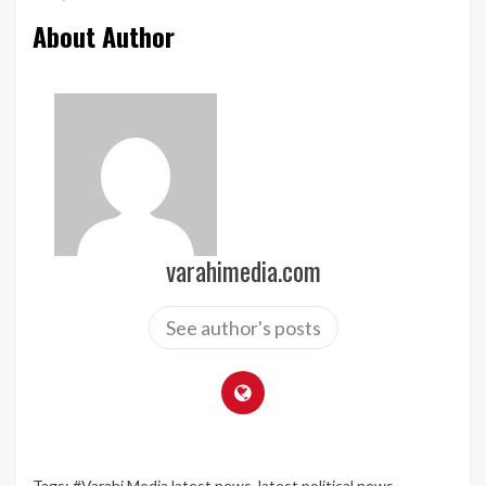
About Author
varahimedia.com
See author's posts
Tags:
#Varahi Media latest news
,
latest political news
,