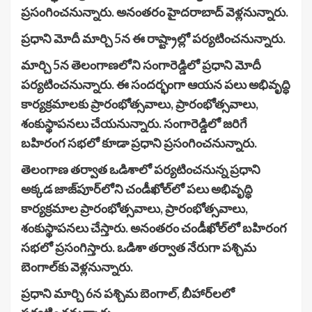
ప్రసంగించనున్నారు. అనంతరం హైదరాబాద్ వెళ్లనున్నారు.
ప్రధాని మోదీ మార్చి 5న ఈ రాష్ట్రాల్లో పర్యటించనున్నారు.
మార్చి 5న తెలంగాణలోని సంగారెడ్డిలో ప్రధాని మోదీ
పర్యటించనున్నారు. ఈ సందర్భంగా ఆయన పలు అభివృద్ధి
కార్యక్రమాలకు ప్రారంభోత్సవాలు, ప్రారంభోత్సవాలు,
శంకుస్థాపనలు చేయనున్నారు. సంగారెడ్డిలో జరిగే
బహిరంగ సభలో కూడా ప్రధాని ప్రసంగించనున్నారు.
తెలంగాణ తర్వాత ఒడిశాలో పర్యటించనున్న ప్రధాని
అక్కడ జాజ్‌పూర్‌లోని చండీఖోల్‌లో పలు అభివృద్ధి
కార్యక్రమాల ప్రారంభోత్సవాలు, ప్రారంభోత్సవాలు,
శంకుస్థాపనలు చేస్తారు. అనంతరం చండీఖోల్‌లో బహిరంగ
సభలో ప్రసంగిస్తారు. ఒడిశా తర్వాత నేరుగా పశ్చిమ
బెంగాల్‌కు వెళ్లనున్నారు.
ప్రధాని మార్చి 6న పశ్చిమ బెంగాల్, బీహార్‌లలో