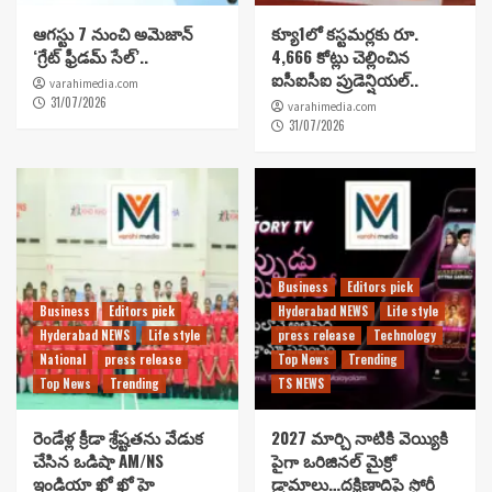
ఆగస్టు 7 నుంచి అమెజాన్
క్యూ1లో కస్టమర్లకు రూ.
‘గ్రేట్ ఫ్రీడమ్ సేల్’..
4,666 కోట్లు చెల్లించిన
ఐసీఐసీఐ ప్రుడెన్షియల్..
varahimedia.com
31/07/2026
varahimedia.com
31/07/2026
Business
Editors pick
Business
Editors pick
Hyderabad NEWS
Life style
Hyderabad NEWS
Life style
press release
Technology
National
press release
Top News
Trending
Top News
Trending
TS NEWS
రెండేళ్ల క్రీడా శ్రేష్టతను వేడుక
2027 మార్చి నాటికి వెయ్యికి
చేసిన ఒడిషా AM/NS
పైగా ఒరిజినల్ మైక్రో
ఇండియా ఖో ఖో హై
డ్రామాలు…దక్షిణాదిపై స్టోరీ