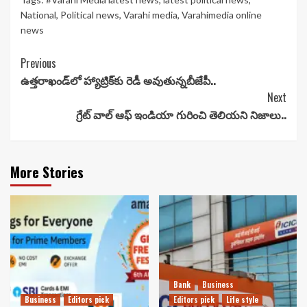
National
,
Political news
,
Varahi media
,
Varahimedia online
news
Continue
Previous
ఉత్తరాఖండ్‌లో హ్యాట్రిక్‌కు రెడీ అవుతున్నబీజేపీ..
Reading
Next
గ్రేట్ వాల్ ఆఫ్ ఇండియా గురించి తెలియని నిజాలు..
More Stories
Bank
Business
Business
Editors pick
Editors pick
Life style