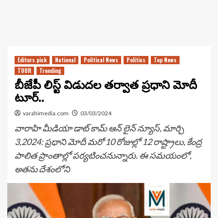
Editors pick
National
Political News
Politics
Top News
TOUR
Trending
బీజేపీ లిస్ట్ విడుదల తర్వాత ప్రధాని మోదీ
టూర్..
varahimedia.com
03/03/2024
వారాహి మీడియా డాట్ కామ్ ఆన్ లైన్ న్యూస్, మార్చి
3,2024: ప్రధాని మోదీ మరో 10 రోజుల్లో 12 రాష్ట్రాలు, కేంద్ర
పాలిత ప్రాంతాల్లో పర్యటించనున్నారు. ఈ సమయంలో,
అతను దేశంలోని