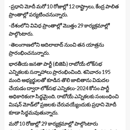
-ప్రధాని మోదీ మరో 10 రోజుల్లో 12 రాష్ట్రాలు, కేంద్ర పాలిత
ప్రాంతాల్లో పర్యటించనున్నారు.
-దేశంలోని వివిధ ప్రాంతాల్లో మొత్తం 29 కార్యక్రమాల్లో
పాల్గొంటారు.
-తెలంగాణలోని ఆదిలాబాద్ నుంచి తన యాత్రను
ప్రారంభించనున్నారు.
భారతీయ జనతా పార్టీ (బిజెపి) రాబోయే లోక్‌సభ
ఎన్నికలకు సన్నాహాలు ప్రారంభించింది. శనివారం 195
మంది అభ్యర్థులతో కూడిన తొలి జాబితాను విడుదల
చేయడం ద్వారా లోక్‌సభ ఎన్నికలు-2024 కోసం పార్టీ
అధికారికంగా సిద్ధమైంది. రాబోయే ఎన్నికలకు సంబంధించి
మిషన్ మోడ్‌లో ప్రజలకు చేరువయ్యేందుకు ప్రధాని మోదీ
కూడా సిద్ధమవుతున్నారు.
మరో 10 రోజుల్లో 29 కార్యక్రమాల్లో పాల్గొంటారు