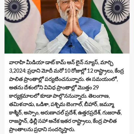
వారాహి మీడియా డాట్ కామ్ ఆన్ లైన్ న్యూస్, మార్చి
3,2024: ప్రధాని మోదీ మరో 10 రోజుల్లో 12 రాష్ట్రాలు, కేంద్ర
పాలిత ప్రాంతాల్లో పర్యటించనున్నారు. ఈ సమయంలో,
అతను దేశంలోని వివిధ ప్రాంతాల్లో మొత్తం 29
కార్యక్రమాలలో కూడా పాల్గొననున్నారు. తెలంగాణ,
తమిళనాడు, ఒడిశా, పశ్చిమ బెంగాల్, బీహార్, జమ్మూ
కాశ్మీర్, అస్సాం, అరుణాచల్ ప్రదేశ్, ఉత్తరప్రదేశ్, గుజరాత్,
రాజస్థాన్, ఢిల్లీ సహా అనేక ఇతర రాష్ట్రాలు, కేంద్ర పాలిత
ప్రాంతాలను ప్రధాని సందర్శిస్తారు.