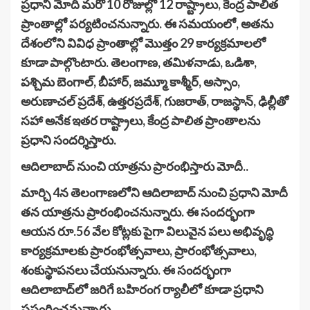
ప్రధాని మోదీ మరో 10 రోజుల్లో 12 రాష్ట్రాలు, కేంద్ర పాలిత
ప్రాంతాల్లో పర్యటించనున్నారు. ఈ సమయంలో, అతను
దేశంలోని వివిధ ప్రాంతాల్లో మొత్తం 29 కార్యక్రమాలలో
కూడా పాల్గొంటారు. తెలంగాణ, తమిళనాడు, ఒడిశా,
పశ్చిమ బెంగాల్, బీహార్, జమ్మూ కాశ్మీర్, అస్సాం,
అరుణాచల్ ప్రదేశ్, ఉత్తరప్రదేశ్, గుజరాత్, రాజస్థాన్, ఢిల్లీతో
సహా అనేక ఇతర రాష్ట్రాలు, కేంద్ర పాలిత ప్రాంతాలను
ప్రధాని సందర్శిస్తారు.
ఆదిలాబాద్ నుంచి యాత్రను ప్రారంభిస్తారు మోదీ..
మార్చి 4న తెలంగాణలోని ఆదిలాబాద్ నుంచి ప్రధాని మోదీ
తన యాత్రను ప్రారంభించనున్నారు. ఈ సందర్భంగా
ఆయన రూ.56 వేల కోట్లకు పైగా విలువైన పలు అభివృద్ధి
కార్యక్రమాలకు ప్రారంభోత్సవాలు, ప్రారంభోత్సవాలు,
శంకుస్థాపనలు చేయనున్నారు. ఈ సందర్భంగా
ఆదిలాబాద్‌లో జరిగే బహిరంగ ర్యాలీలో కూడా ప్రధాని
ప్రసంగించనున్నారు.