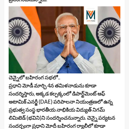
చెన్నైలో బహిరంగ సభలో..
ప్రధాని మోడీ మార్చి 4న తమిళనాడును కూడా
సందర్శిస్తారు, అక్కడ కల్పక్కంలో డిపార్ట్‌మెంట్ ఆఫ్
అటామిక్ ఎనర్జీ (DAE) పరిపాలనా నియంత్రణలో ఉన్న
ప్రభుత్వ సంస్థ భారతీయ నాభికియ విద్యుత్ నిగమ్
లిమిటెడ్ (భవిని)ని సందర్శించనున్నారు. చెన్నై పర్యటన
సందర్భంగా ప్రధాని మోదీ బహిరంగ ర్యాలీలో కూడా