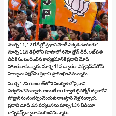
మార్చి 11, 12 తేదీల్లో ప్రధాని మోదీ ఎక్కడ ఉంటారు?
మార్చి 11న ఢిల్లీలోని పూసాలో నమో డ్రోన్ దీదీ, లఖ్‌పతి
దీదీకి సంబంధించిన కార్యక్రమానికి ప్రధాని మోదీ
హాజరుకానున్నారు. మార్చి 11న ద్వారకా ఎక్స్‌ప్రెస్‌వేలోని
హర్యానా సెక్షన్‌ను ప్రధాని ప్రారంభించనున్నారు.
మార్చి 12న గుజరాత్‌లోని సబర్మతిలో ప్రధాని
పర్యటించనున్నారు. అయితే ఆ తర్వాత జైసల్మేర్ జిల్లాలోని
పోఖ్రాన్‌ను సందర్శించేందుకు రాజస్థాన్ వెళ్లనున్నారు.
ప్రధాని మోదీ తన పర్యటనను మార్చి 13న వీడియో
కాన్ఫరెన్స్ ద్వారా ముగించనున్నారు.