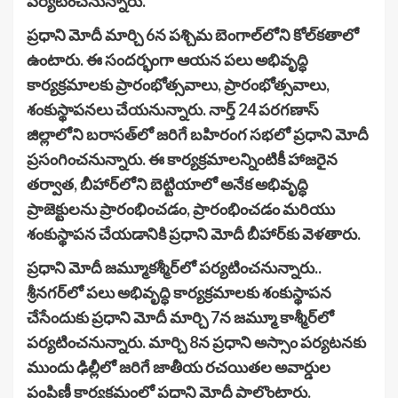
పర్యటించనున్నారు.
ప్రధాని మోదీ మార్చి 6న పశ్చిమ బెంగాల్‌లోని కోల్‌కతాలో
ఉంటారు. ఈ సందర్భంగా ఆయన పలు అభివృద్ధి
కార్యక్రమాలకు ప్రారంభోత్సవాలు, ప్రారంభోత్సవాలు,
శంకుస్థాపనలు చేయనున్నారు. నార్త్ 24 పరగణాస్
జిల్లాలోని బరాసత్‌లో జరిగే బహిరంగ సభలో ప్రధాని మోదీ
ప్రసంగించనున్నారు. ఈ కార్యక్రమాలన్నింటికీ హాజరైన
తర్వాత, బీహార్‌లోని బెట్టియాలో అనేక అభివృద్ధి
ప్రాజెక్టులను ప్రారంభించడం, ప్రారంభించడం మరియు
శంకుస్థాపన చేయడానికి ప్రధాని మోదీ బీహార్‌కు వెళతారు.
ప్రధాని మోదీ జమ్మూకశ్మీర్‌లో పర్యటించనున్నారు..
శ్రీనగర్‌లో పలు అభివృద్ధి కార్యక్రమాలకు శంకుస్థాపన
చేసేందుకు ప్రధాని మోదీ మార్చి 7న జమ్మూ కాశ్మీర్‌లో
పర్యటించనున్నారు. మార్చి 8న ప్రధాని అస్సాం పర్యటనకు
ముందు ఢిల్లీలో జరిగే జాతీయ రచయితల అవార్డుల
పంపిణీ కార్యక్రమంలో ప్రధాని మోదీ పాల్గొంటారు.