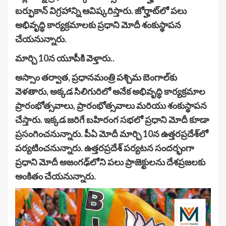
బర్ఫుకాన్ విగ్రహాన్ని ఆవిష్కరిస్తారు. జోర్హాట్‌లో పలు
అభివృద్ధి కార్యక్రమాలకు ప్రధాని మోదీ శంకుస్థాపన
చేయనున్నారు.
మార్చి 10న యూపీకి వెళ్తారు..
అస్సాం తర్వాత, ప్రధానమంత్రి పశ్చిమ బెంగాల్‌కు
వెళతారు, అక్కడ సిలిగురిలో అనేక అభివృద్ధి కార్యక్రమాల
ప్రారంభోత్సవాలు, ప్రారంభోత్సవాలు మరియు శంకుస్థాపన
చేస్తారు. ఇక్కడ జరిగే బహిరంగ సభలో ప్రధాని మోదీ కూడా
ప్రసంగించనున్నారు. పీఏ మోదీ మార్చి 10న ఉత్తరప్రదేశ్‌లో
పర్యటించనున్నారు. ఉత్తరప్రదేశ్ పర్యటన సందర్భంగా
ప్రధాని మోదీ అజంగఢ్‌లోని పలు ప్రాజెక్టులను దేశప్రజలకు
అంకితం చేయనున్నారు.