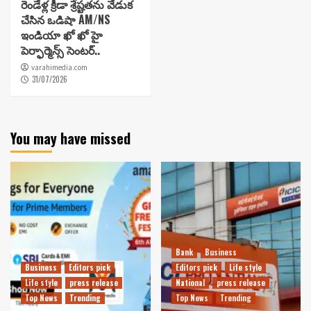
రెండేళ్ల క్రీడా శ్రేష్టతను వేడుక
చేసిన ఒడిషా AM/NS
ఇండియా ఖో ఖో హై
పెర్ఫార్మెన్స్ సెంటర్..
varahimedia.com
31/07/2026
You may have missed
Bank
Business
Business
Editors pick
Editors pick
Life style
Life style
press release
National
press release
Top News
Trending
Top News
Trending