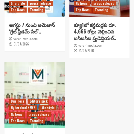
Life style
press release
National
press release
Top News
Trending
Top News
Trending
ఆగస్టు 7 నుంచి అమెజాన్
క్యూ1లో కస్టమర్లకు రూ.
‘గ్రేట్ ఫ్రీడమ్ సేల్’..
4,666 కోట్లు చెల్లించిన
ఐసీఐసీఐ ప్రుడెన్షియల్..
varahimedia.com
31/07/2026
varahimedia.com
31/07/2026
Business
Editors pick
Hyderabad NEWS
Life style
National
press release
Top News
Trending