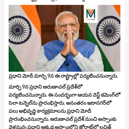
ప్రధాని మోదీ మార్చి 9న ఈ రాష్ట్రాల్లో పర్యటించనున్నారు.
మార్చి 9న ప్రధాని అరుణాచల్ ప్రదేశ్‌లో
పర్యటించనున్నారు. ఈ సందర్భంగా ఆయన వెస్ట్ కమెంగ్‌లో
సెలా టన్నెల్‌ను ప్రారంభిస్తారు. అనంతరం ఇటానగర్‌లో
పలు అభివృద్ధి కార్యక్రమాలను ప్రధాని మోదీ
ప్రారంభించనున్నారు. అరుణాచల్ ప్రదేశ్ నుంచి అస్సాంకు
వెళ్లనున్న ప్రధాని అక్కడ అస్సాంలోని జోర్హాట్‌లో లచిత్