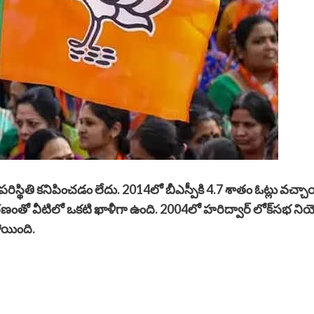
సిరే పరిస్థితి కనిపించడం లేదు. 2014లో బీఎస్పీకి 4.7 శాతం ఓట్లు వచ్చాయి
 మరణంతో వీటిలో ఒకటి ఖాళీగా ఉంది. 2004లో హరిద్వార్ లోక్‌సభ న
పోయింది.