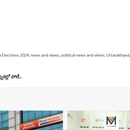
a Elections 2024
,
news and views
,
political news and views
,
Uttarakhand
కల్లో పోటీ..