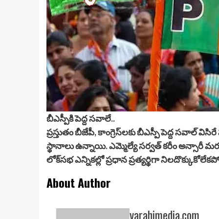
బీఎస్పీకి పెద్ద సవాలే..
ప్రస్తుతం బీజేపీ, కాంగ్రెస్‌లకు బీఎస్పీ పెద్ద సవాల్‌ వి
స్థానాలు ఉన్నాయి. ఎమ్మెల్యే సర్వత్ కరీం అన్సారీ
లోక్‌సభ ఎన్నికల్లో ప్రధాన ప్రత్యర్థిగా నిలదొక్కుకోలేక
About Author
varahimedia.com