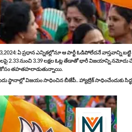
,2024: ఏ ప్రధాన ఎన్నికల్లోనూ ఆ పార్టీ ఓడిపోలేదనే వాస్తవాన్ని బ
థులపై 2.33 నుంచి 3.39 లక్షల ఓట్ల తేడాతో భారీ విజయాన్ని నమోదు చ
విజయం కోసం తహతహలాడుతున్నాయి.
ం ఐదు స్థానాల్లో విజయం సాధించిన బీజేపీ.. హ్యాట్రిక్ సాధించేం