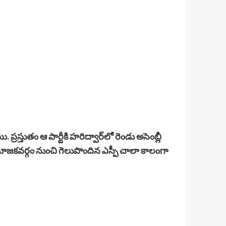
. ప్రస్తుతం ఆ పార్టీకి హరిద్వార్‌లో రెండు అసెంబ్లీ
ియోజకవర్గం నుంచి గెలుపొందిన ఎస్పీ చాలా కాలంగా