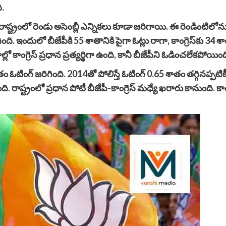
ి.
ష్ట్రంలో రెండు అసెంబ్లీ ఎన్నికలు కూడా జరిగాయి. ఈ రెండింటిలోనూ 
ది. ఇందులో బీజేపీకి 55 శాతానికి పైగా ఓట్లు రాగా, కాంగ్రెస్‌కు 34 శా
ో కాంగ్రెస్ ప్రధాన ప్రత్యర్థిగా ఉంది, కానీ బీజేపీని ఓడించలేకపోయింద
ాతం ఓటింగ్ జరిగింది. 2014తో పోలిస్తే ఓటింగ్ 0.65 శాతం తగ్గినప్పట
రాష్ట్రంలో ప్రధాన పోటీ బీజేపీ-కాంగ్రెస్‌ మధ్యే ఖరారు కానుంది. కాంగ్