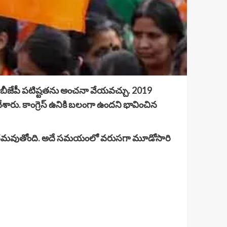
ట్టి బీజేపీ పటిష్టతను అంచనా వేయవచ్చు. 2019
ేశారు. కాంగ్రెస్‌ ఉనికి బలంగా ఉందని భావించిన
దుకు సిద్ధమవుతోంది. అదే సమయంలో వరుసగా మూడోసారి