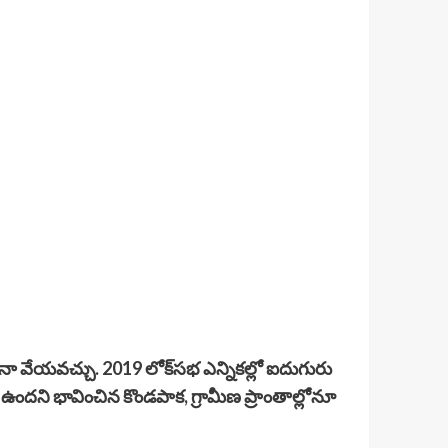
చనా వేయవచ్చు. 2019 లోక్‌సభ ఎన్నికల్లో ఐదుగురు
ా ఉందని భావించిన కొండపాక, గ్రామీణ ప్రాంతాల్లోనూ