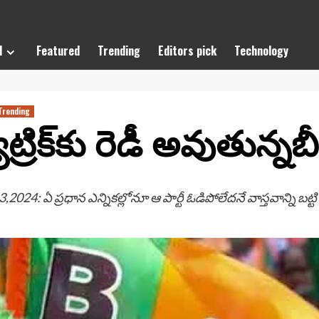
l
Featured
Trending
Editors pick
Technology
Trending
్రిక్‌కు రెడీ అవుతున్నబీ
,2024: ఏ ప్రధాన ఎన్నికల్లోనూ ఆ పార్టీ ఓడిపోలేదనే వాస్తవాన్ని బ