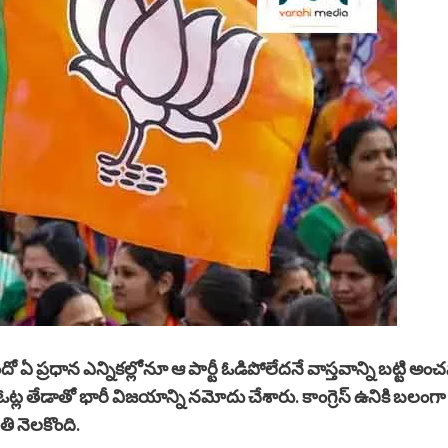
ప్రధాన ఎన్నికల్లోనూ ఆ పార్టీ ఓడిపోలేదనే వాస్తవాన్ని బట్టి అం
 ఓట్ల తేడాతో భారీ విజయాన్ని నమోదు చేశారు. కాంగ్రెస్ ఉనికి బలంగ
తి నెలకొంది.