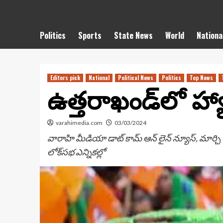
Politics
Sports
State News
World
Nationa
Editors pick
National
Political News
Politics
Top News
ఉత్తరాఖండ్‌లో హ్యాట
varahimedia.com
03/03/2024
వారాహి మీడియా డాట్ కామ్ ఆన్ లైన్ న్యూస్, మార్చి 3
లోక్‌సభ ఎన్నికల్లో