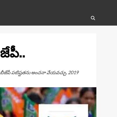
జేపీ..
ట్టి బీజేపీ పటిష్టతను అంచనా వేయవచ్చు. 2019