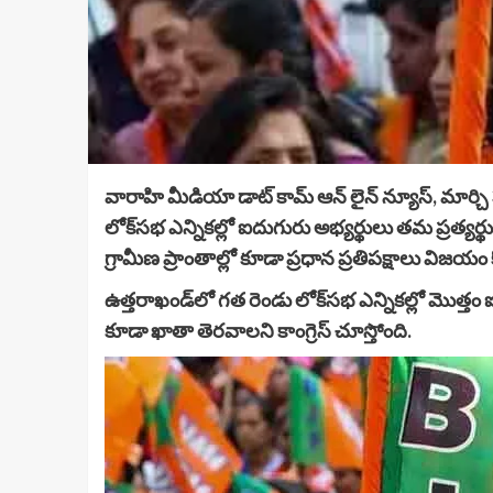
వారాహి మీడియా డాట్ కామ్ ఆన్ లైన్ న్యూస్, మార్చి 3
లోక్‌సభ ఎన్నికల్లో ఐదుగురు అభ్యర్థులు తమ ప్రత్యర్
గ్రామీణ ప్రాంతాల్లో కూడా ప్రధాన ప్రతిపక్షాలు 
ఉత్తరాఖండ్‌లో గత రెండు లోక్‌సభ ఎన్నికల్లో మొత్త
కూడా ఖాతా తెరవాలని కాంగ్రెస్‌ చూస్తోంది.