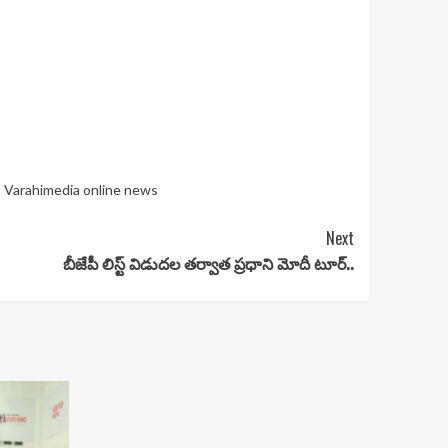
,
Varahimedia online news
Next
బీజేపీ లిస్ట్ విడుదల తర్వాత ప్రధాని మోదీ టూర్..