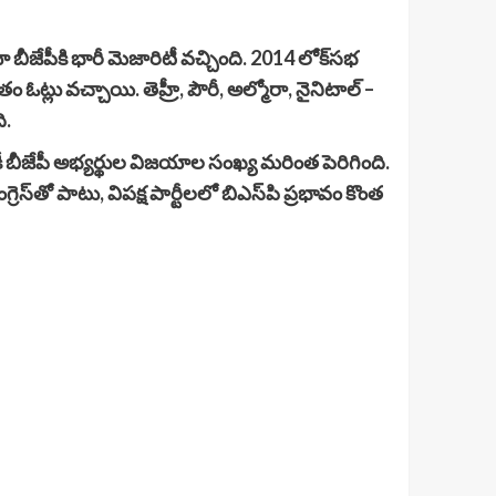
బీజేపీకి భారీ మెజారిటీ వచ్చింది. 2014 లోక్‌సభ
తం ఓట్లు వచ్చాయి. తెహ్రీ, పౌరీ, అల్మోరా, నైనిటాల్ –
ి.
ికీ బీజేపీ అభ్యర్థుల విజయాల సంఖ్య మరింత పెరిగింది.
రెస్‌తో పాటు, విపక్ష పార్టీలలో బిఎస్‌పి ప్రభావం కొంత