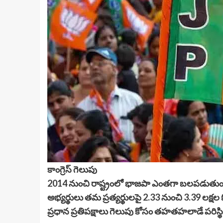
కాంగ్రెస్ గెలుపు
2014 నుంచి రాష్ట్రంలో భాజపా ఎంతగా బలపడుతుందో ఏ 
అభ్యర్థులు తమ ప్రత్యర్థులపై 2.33 నుంచి 3.39 లక్షల
ప్రధాన ప్రతిపక్షాలు గెలుపు కోసం తహతహలాడే పరిస్థి