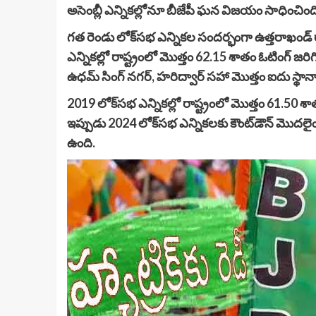
అసెంబ్లీ ఎన్నికల్లోనూ బీజేపీ ఘన విజయం సాధించింద
గత రెండు లోక్‌సభ ఎన్నికల సందర్భంగా ఉత్తరాఖండ్ రా
ఎన్నికల్లో రాష్ట్రంలో మొత్తం 62.15 శాతం ఓటింగ్ జరిగిం
ఉధమ్ సింగ్ నగర్, హరిద్వార్ సహా మొత్తం ఐదు స్థానాల్ల
2019 లోక్‌సభ ఎన్నికల్లో రాష్ట్రంలో మొత్తం 61.50 శ
ఇప్పుడు 2024 లోక్‌సభ ఎన్నికలకు కౌంట్‌డౌన్‌ మొదలైంది. 
ఉంది.