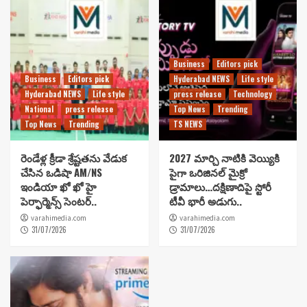
Business
Editors pick
Business
Editors pick
Hyderabad NEWS
Life style
Hyderabad NEWS
Life style
press release
Technology
National
press release
Top News
Trending
Top News
Trending
TS NEWS
రెండేళ్ల క్రీడా శ్రేష్టతను వేడుక
2027 మార్చి నాటికి వెయ్యికి
చేసిన ఒడిషా AM/NS
పైగా ఒరిజినల్ మైక్రో
ఇండియా ఖో ఖో హై
డ్రామాలు…దక్షిణాదిపై స్టోరీ
పెర్ఫార్మెన్స్ సెంటర్..
టీవీ భారీ అడుగు..
varahimedia.com
varahimedia.com
31/07/2026
31/07/2026