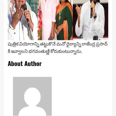
పుత్రిక వియోగాన్ని తట్టుకొనే మనో ధైర్యాన్ని రాజేంద్ర ప్రసాద్
కి ఇవ్వాలని భగవంతుణ్ణి కోరుకుంటున్నాను.
About Author