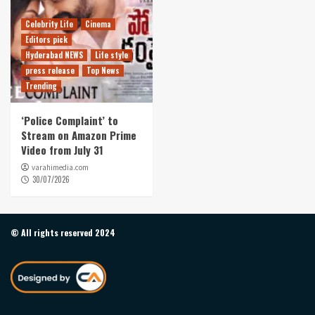
Celebrity Life
Cinema
Editors pick
Hyderabad NEWS
Life style
press release
Top News
Trending
‘Police Complaint’ to
Stream on Amazon Prime
Video from July 31
varahimedia.com
30/07/2026
© All rights reserved 2024