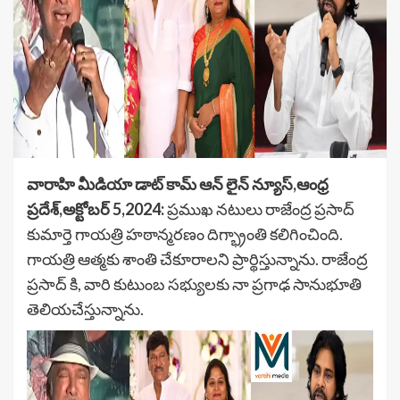
వారాహి మీడియా
డాట్ కామ్ ఆన్ లైన్ న్యూస్,ఆంధ్ర
ప్రదేశ్,అక్టోబర్ 5,2024:
ప్రముఖ నటులు రాజేంద్ర ప్రసాద్
కుమార్తె గాయత్రి హఠాన్మరణం దిగ్భ్రాంతి కలిగించింది.
గాయత్రి ఆత్మకు శాంతి చేకూరాలని ప్రార్థిస్తున్నాను. రాజేంద్ర
ప్రసాద్ కి, వారి కుటుంబ సభ్యులకు నా ప్రగాఢ సానుభూతి
తెలియచేస్తున్నాను.