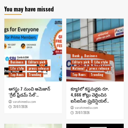
You may have missed
Bank
Business
Business
Editors pick
Editors pick
Life style
Life style
press release
National
press release
Top News
Trending
Top News
Trending
ఆగస్టు 7 నుంచి అమెజాన్
క్యూ1లో కస్టమర్లకు రూ.
‘గ్రేట్ ఫ్రీడమ్ సేల్’..
4,666 కోట్లు చెల్లించిన
ఐసీఐసీఐ ప్రుడెన్షియల్..
varahimedia.com
31/07/2026
varahimedia.com
31/07/2026