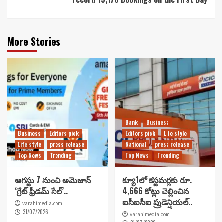
More Stories
Bank
Business
Business
Editors pick
Editors pick
Life style
Life style
press release
National
press release
Top News
Trending
Top News
Trending
ఆగస్టు 7 నుంచి అమెజాన్
క్యూ1లో కస్టమర్లకు రూ.
‘గ్రేట్ ఫ్రీడమ్ సేల్’..
4,666 కోట్లు చెల్లించిన
ఐసీఐసీఐ ప్రుడెన్షియల్..
varahimedia.com
31/07/2026
varahimedia.com