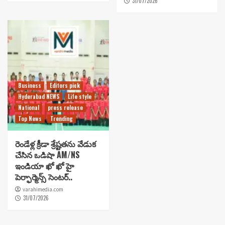
31/07/2026
Business
Editors pick
Hyderabad NEWS
Life style
National
press release
Top News
Trending
రెండేళ్ల క్రీడా శ్రేష్టతను వేడుక
చేసిన ఒడిషా AM/NS
ఇండియా ఖో ఖో హై
పెర్ఫార్మెన్స్ సెంటర్..
varahimedia.com
31/07/2026