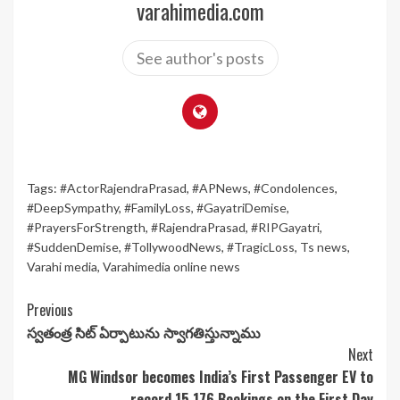
varahimedia.com
See author's posts
Tags:
#ActorRajendraPrasad
,
#APNews
,
#Condolences
,
#DeepSympathy
,
#FamilyLoss
,
#GayatriDemise
,
#PrayersForStrength
,
#RajendraPrasad
,
#RIPGayatri
,
#SuddenDemise
,
#TollywoodNews
,
#TragicLoss
,
Ts news
,
Varahi media
,
Varahimedia online news
Continue
Previous
స్వతంత్ర సిట్ ఏర్పాటును స్వాగతిస్తున్నాము
Reading
Next
MG Windsor becomes India’s First Passenger EV to
record 15,176 Bookings on the First Day