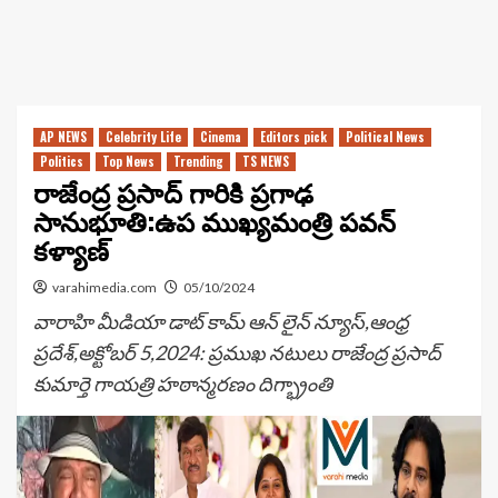
AP NEWS
Celebrity Life
Cinema
Editors pick
Political News
Politics
Top News
Trending
TS NEWS
రాజేంద్ర ప్రసాద్ గారికి ప్రగాఢ
సానుభూతి:ఉప ముఖ్యమంత్రి పవన్
కళ్యాణ్
varahimedia.com
05/10/2024
వారాహి మీడియా డాట్ కామ్ ఆన్ లైన్ న్యూస్,ఆంధ్ర
ప్రదేశ్,అక్టోబర్ 5,2024: ప్రముఖ నటులు రాజేంద్ర ప్రసాద్
కుమార్తె గాయత్రి హఠాన్మరణం దిగ్భ్రాంతి