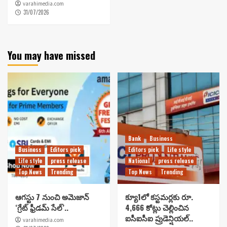
varahimedia.com
31/07/2026
You may have missed
Bank
Business
Business
Editors pick
Editors pick
Life style
Life style
press release
National
press release
Top News
Trending
Top News
Trending
ఆగస్టు 7 నుంచి అమెజాన్
క్యూ1లో కస్టమర్లకు రూ.
‘గ్రేట్ ఫ్రీడమ్ సేల్’..
4,666 కోట్లు చెల్లించిన
ఐసీఐసీఐ ప్రుడెన్షియల్..
varahimedia.com