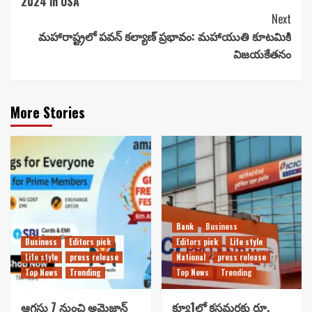
2024 in USA
Next
మహారాష్ట్రలో పవన్ కల్యాణ్ ప్రభావం: మహాయుతి కూటమికి
విజయకేతనం
More Stories
Bank
Business
Business
Editors pick
Editors pick
Life style
Life style
press release
National
press release
Top News
Trending
Top News
Trending
ఆగస్టు 7 నుంచి అమెజాన్
క్యూ1లో కస్టమర్లకు రూ.