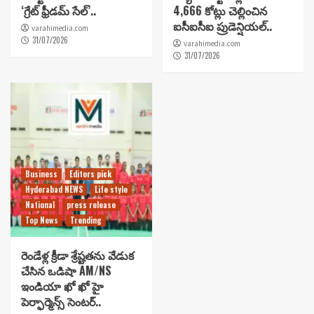
‘గ్రేట్ ఫ్రీడమ్ సేల్’..
4,666 కోట్లు చెల్లించిన
ఐసీఐసీఐ ప్రుడెన్షియల్..
varahimedia.com
31/07/2026
varahimedia.com
31/07/2026
Business
Editors pick
Hyderabad NEWS
Life style
National
press release
Top News
Trending
రెండేళ్ల క్రీడా శ్రేష్టతను వేడుక
చేసిన ఒడిషా AM/NS
ఇండియా ఖో ఖో హై
పెర్ఫార్మెన్స్ సెంటర్..