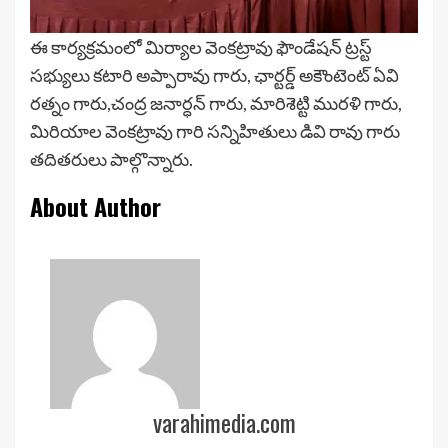
ఈ కార్యక్రమంలో మిర్యాల వెంకట్రావు ఫౌండేషన్ ట్రస్ట్
సభ్యులు కటారి అప్పారావు గారు, ఛార్టర్డ్ అకౌంటెంట్ ఏవి
రత్నం గారు,చంద్ర జనార్ధన్ గారు, మారిశెట్టి మురళి గారు,
మిరియాల వెంకట్రావు గారి సన్నిహితులు డివి రావు గారు
తదితరులు పాల్గొన్నారు.
About Author
varahimedia.com