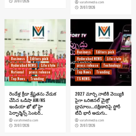
31/07/2026
varahimedia.com
31/07/2026
Business
Editors pick
Business
Editors pick
Hyderabad NEWS
Life style
Hyderabad NEWS
Life style
press release
Technology
National
press release
Top News
Trending
Top News
Trending
TS NEWS
రెండేళ్ల క్రీడా శ్రేష్టతను వేడుక
2027 మార్చి నాటికి వెయ్యికి
చేసిన ఒడిషా AM/NS
పైగా ఒరిజినల్ మైక్రో
ఇండియా ఖో ఖో హై
డ్రామాలు…దక్షిణాదిపై స్టోరీ
పెర్ఫార్మెన్స్ సెంటర్..
టీవీ భారీ అడుగు..
varahimedia.com
varahimedia.com
31/07/2026
31/07/2026