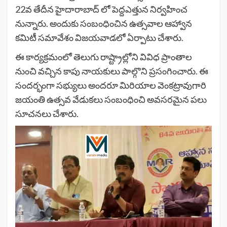
22వ తేదీన హైదారాబాద్ లో పెద్దఎత్తున నిర్వహించ
నున్నారు. అందుకు సంబంధించిన ఉత్సవాల ఆహ్వాన
కమిటీ సమావేశం విజయవాడలో ఏర్పాటు చేశారు.
ఈ కార్యక్రమంలో తెలుగు రాష్ట్రాల్లోని వివిధ ప్రాంతాల
నుంచి వచ్చిన కాపు నాయకులు పాల్గొని ప్రసంగించారు. ఈ
సందర్భంగా సభ్యులు అందరూ మిరియాల వెంకట్రావుగారి
జయంతి ఉత్సవ వేడుకలు సంబంధించి అవసరమైన పలు
సూచనలు చేశారు.