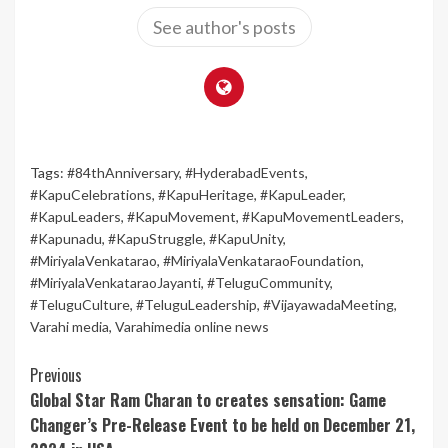
See author's posts
Tags:
#84thAnniversary
,
#HyderabadEvents
,
#KapuCelebrations
,
#KapuHeritage
,
#KapuLeader
,
#KapuLeaders
,
#KapuMovement
,
#KapuMovementLeaders
,
#Kapunadu
,
#KapuStruggle
,
#KapuUnity
,
#MiriyalaVenkatarao
,
#MiriyalaVenkataraoFoundation
,
#MiriyalaVenkataraoJayanti
,
#TeluguCommunity
,
#TeluguCulture
,
#TeluguLeadership
,
#VijayawadaMeeting
,
Varahi media
,
Varahimedia online news
Continue
Previous
Global Star Ram Charan to creates sensation: Game
Reading
Changer’s Pre-Release Event to be held on December 21,