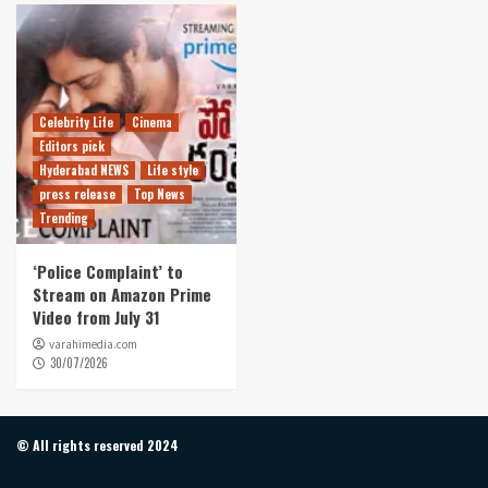
Celebrity Life
Cinema
Editors pick
Hyderabad NEWS
Life style
press release
Top News
Trending
‘Police Complaint’ to
Stream on Amazon Prime
Video from July 31
varahimedia.com
30/07/2026
© All rights reserved 2024