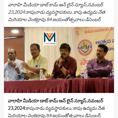
వారాహి మీడియా డాట్ కామ్ ఆన్ లైన్ న్యూస్,నవంబర్
23,2024:కాపునాడు వ్యవస్థాపకులు, కాపు ఉద్యమ నేత
మిరియాల వెంకట్రావు 84 జయంతోత్సవాలు డిసెంబర్
వారాహి మీడియా డాట్ కామ్ ఆన్ లైన్ న్యూస్,నవంబర్
23,2024:
కాపునాడు వ్యవస్థాపకులు, కాపు ఉద్యమ నేత
మిరియాల వెంకట్రావు 84 జయంతోత్సవాలు డిసెంబర్