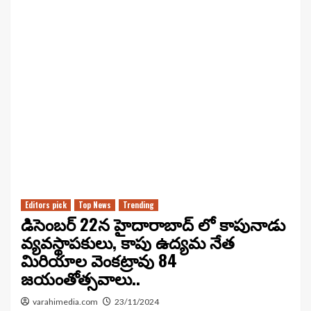
Editors pick
Top News
Trending
డిసెంబర్ 22న హైదారాబాద్ లో కాపునాడు
వ్యవస్థాపకులు, కాపు ఉద్యమ నేత
మిరియాల వెంకట్రావు 84
జయంతోత్సవాలు..
varahimedia.com
23/11/2024