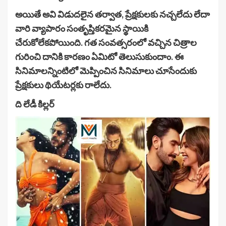
అయితే అవి విడుదలైన తర్వాత, ప్రేక్షకులకు నచ్చలేదు లేదా
వారి వ్యాపారం సంతృప్తికరమైన స్థాయికి
చేరుకోలేకపోయింది. గత సంవత్సరంలో వచ్చిన చిత్రాల
గురించి దానికి కారణం ఏమిటో తెలుసుకుందాం. ఈ
సినిమాలన్నింటిలో మెప్పించిన సినిమాలు చూసేందుకు
ప్రేక్షకులు థియేటర్లకు రాలేదు.
ది లేడీ కిల్లర్