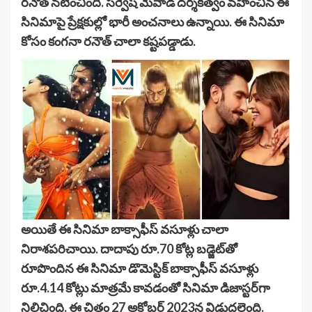
రనౌత్ నటించింది. సర్వేష్ మేవాడ దర్శకత్వం వహించిన ఈ
సినిమాపై ప్రేక్షకుల్లో భారీ అంచనాలు ఉన్నాయి. ఈ సినిమా
కోసం కంగనా రనౌత్ చాలా కష్టపడ్డాడు.
అయితే ఈ సినిమా బాక్సాఫీస్ వసూళ్లు చాలా
నిరాశపరిచాయి. దాదాపు రూ.70 కోట్ల బడ్జెట్‌తో
రూపొందిన ఈ సినిమా డొమెస్టిక్ బాక్సాఫీస్ వసూళ్లు
రూ.4.14 కోట్లు మాత్రమే కావడంతో సినిమా డిజాస్టర్‌గా
నిలిచింది. ఈ చిత్రం 27 అక్టోబర్ 2023న విడుదలైంది.