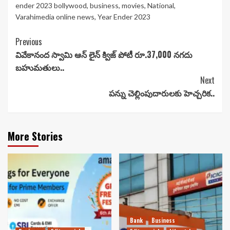
ender 2023 bollywood
,
business
,
movies
,
National
,
Varahimedia online news
,
Year Ender 2023
Continue
Previous
వివేకానంద స్వామి ఆన్ లైన్ క్విజ్ పోటీ రూ.37,000 నగదు
Reading
బహుమతులు..
Next
పన్ను చెల్లింపుదారులకు హెచ్చరిక..
More Stories
Bank
Business