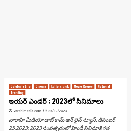
Celebrity Life
Cinema
Editors pick
Movie Review
National
Trending
ఇయర్ ఎండర్ : 2023లో సినిమాలు
varahimedia.com
25/12/2023
వారాహి మీడియా డాట్ కామ్ ఆన్ లైన్ న్యూస్, డిసెంబర్
25,2023: 2023 సంవత్సరంలో హిందీ సినిమాకి గత