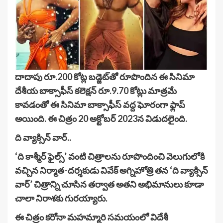
దాదాపు రూ.200 కోట్ల బడ్జెట్‌తో రూపొందిన ఈ సినిమా
దేశీయ బాక్సాఫీస్ కలెక్షన్ రూ.9.70 కోట్లు మాత్రమే
కావడంతో ఈ సినిమా బాక్సాఫీస్ వద్ద ఘోరంగా ఫ్లాప్
అయింది. ఈ చిత్రం 20 అక్టోబర్ 2023న విడుదలైంది.
ది వ్యాక్సిన్ వార్..
‘ది కాశ్మీర్ ఫైల్స్’ వంటి చిత్రాలను రూపొందించి వెలుగులోకి
వచ్చిన నిర్మాత-దర్శకుడు వివేక్ అగ్నిహోత్రి తన ‘ది వ్యాక్సిన్
వార్’ చిత్రాన్ని చూసిన తర్వాత అతని అభిమానులు కూడా
చాలా నిరాశకు గురయ్యారు.
ఈ చిత్రం కరోనా మహమ్మారి సమయంలో విదేశీ