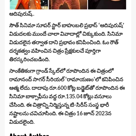
ఆదిపురుష్..
సౌత్ సినిమా సూపర్ స్టార్ బాహుబలి ప్రభాస్ ‘ఆదిపురుష్’
విడుదలకు ముందే చాలా వివాదాల్లో చిక్కుకుంది. సినిమా
విడుదలైన తర్వాత దాని ప్రభావం కనిపించింది. ఓం రౌత్
దర్శకత్వం వహించిన చిత్రం ప్రేక్షకులచే పూర్తిగా
తిరస్కరించబడింది.
సాంకేతికంగా గ్రాండ్‌ స్కేల్‌లో రూపొందిన ఈ చిత్రంలో
రామానంద్‌ సాగర్‌ సీరియల్‌ ‘రామాయణం’లో కనిపించిన
ఆత్మ లేదు. దాదాపు రూ.600 కోట్ల బడ్జెట్‌తో రూపొందిన ఈ
సినిమా బాక్సాఫీసు వద్ద రూ.135.04 కోట్లు వసూలు
చేసింది. ఈ చిత్రాన్ని నిర్మిస్తున్న టి-సిరీస్ సంస్థ భారీ
నష్టాలను చవిచూసింది. ఈ చిత్రం 16 జూన్ 2023న
విడుదలైంది.
About Author