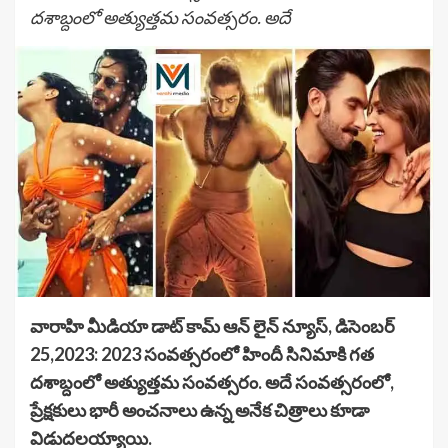
దశాబ్దంలో అత్యుత్తమ సంవత్సరం. అదే
వారాహి మీడియా డాట్ కామ్ ఆన్ లైన్ న్యూస్, డిసెంబర్
25,2023: 2023 సంవత్సరంలో హిందీ సినిమాకి గత
దశాబ్దంలో అత్యుత్తమ సంవత్సరం. అదే సంవత్సరంలో,
ప్రేక్షకులు భారీ అంచనాలు ఉన్న అనేక చిత్రాలు కూడా
విడుదలయ్యాయి.