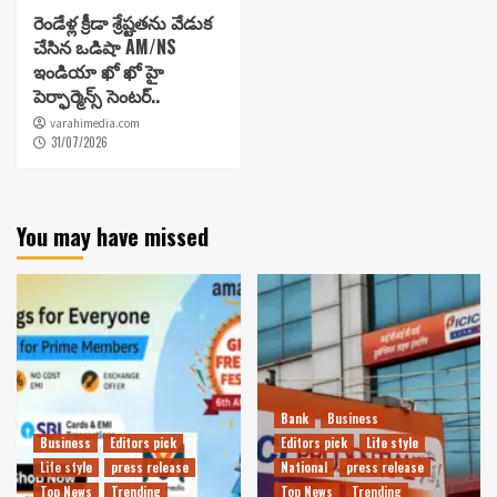
రెండేళ్ల క్రీడా శ్రేష్టతను వేడుక
చేసిన ఒడిషా AM/NS
ఇండియా ఖో ఖో హై
పెర్ఫార్మెన్స్ సెంటర్..
varahimedia.com
31/07/2026
You may have missed
Bank
Business
Business
Editors pick
Editors pick
Life style
Life style
press release
National
press release
Top News
Trending
Top News
Trending