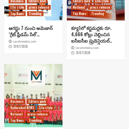
Business
Editors pick
Editors pick
Life style
Life style
press release
National
press release
Top News
Trending
Top News
Trending
ఆగస్టు 7 నుంచి అమెజాన్
క్యూ1లో కస్టమర్లకు రూ.
‘గ్రేట్ ఫ్రీడమ్ సేల్’..
4,666 కోట్లు చెల్లించిన
ఐసీఐసీఐ ప్రుడెన్షియల్..
varahimedia.com
31/07/2026
varahimedia.com
31/07/2026
Business
Editors pick
Hyderabad NEWS
Life style
National
press release
Top News
Trending