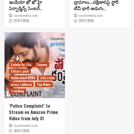
ఇండియా ఖో ఖో హై
డ్రామాలు…దక్షిణాదిపై స్టోరీ
పెర్ఫార్మెన్స్ సెంటర్..
టీవీ భారీ అడుగు..
varahimedia.com
varahimedia.com
31/07/2026
31/07/2026
Celebrity Life
Cinema
Editors pick
Hyderabad NEWS
Life style
press release
Top News
Trending
‘Police Complaint’ to
Stream on Amazon Prime
Video from July 31
varahimedia.com
30/07/2026