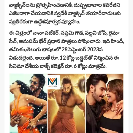
వ్యాక్సిన్‌లను ప్రోత్సహించడానికి, దుష్ప్రభావాల కవరేజీని
ఎజెండాగా చేయడానికి స్వదేశీ వ్యాక్సిన్ తయారీదారులకు
వ్యతిరేకంగా ఉద్దేశపూర్వక వ్యూహం.
ఈ చిత్రంలో నానా పటేకర్, సప్తమి గౌడ, పల్లవి జోషి, రైమా
సేన్, అనుపమ్ ఖేర్ ప్రధాన పాత్రలు పోషించారు. ఇది హిందీ,
తమిళం,తెలుగు భాషలలో 28 సెప్టెంబర్ 2023న
విడుదలైంది, అయితే రూ. 12 కోట్ల బడ్జెట్‌తో నిర్మించిన ఈ
సినిమా దేశీయ బాక్స్ కలెక్షన్ రూ. 6 కోట్లు మాత్రమే.