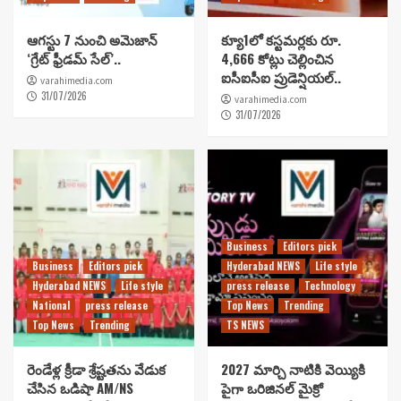
ఆగస్టు 7 నుంచి అమెజాన్
క్యూ1లో కస్టమర్లకు రూ.
‘గ్రేట్ ఫ్రీడమ్ సేల్’..
4,666 కోట్లు చెల్లించిన
ఐసీఐసీఐ ప్రుడెన్షియల్..
varahimedia.com
31/07/2026
varahimedia.com
31/07/2026
Business
Editors pick
Business
Editors pick
Hyderabad NEWS
Life style
Hyderabad NEWS
Life style
press release
Technology
National
press release
Top News
Trending
Top News
Trending
TS NEWS
రెండేళ్ల క్రీడా శ్రేష్టతను వేడుక
2027 మార్చి నాటికి వెయ్యికి
చేసిన ఒడిషా AM/NS
పైగా ఒరిజినల్ మైక్రో