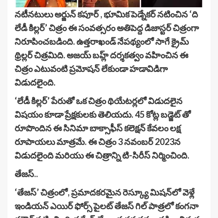
నటీనటులు అర్జున్ కపూర్ , భూమిక పెడ్నేకర్ నటించిన ‘ది
లేడీ కిల్లర్’ చిత్రం ఈ సంవత్సరం అతిపెద్ద డిజాస్టర్ చిత్రంగా
నిరూపించబడింది. ఉత్తరాఖండ్ నేపథ్యంలో సాగే క్రైమ్
థ్రిల్లర్ చిత్రమిది. అజయ్ బహ్ల్ దర్శకత్వం వహించిన ఈ
చిత్రం ఎటువంటి ప్రమోషన్ లేకుండా హడావిడిగా
విడుదలైంది.
‘లేడీ కిల్లర్’ పేరుతో ఒక చిత్రం థియేటర్లలో విడుదలైన
విషయం కూడా ప్రేక్షకులకు తెలియదు. 45 కోట్ల బడ్జెట్ తో
రూపొందిన ఈ సినిమా బాక్సాఫీస్ కలెక్షన్ కేవలం లక్ష
రూపాయలు మాత్రమే. ఈ చిత్రం 3 నవంబర్ 2023న
విడుదలైంది మరియు ఈ చిత్రాన్ని టి-సిరీస్ నిర్మించింది.
తేజస్..
‘తేజస్’ చిత్రంలో, ప్రమాదకరమైన రెస్క్యూ మిషన్‌లో వెళ్లే
ఇండియన్ ఎయిర్ ఫోర్స్ పైలట్ తేజస్ గిల్ పాత్రలో కంగనా