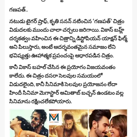
గణపత్..
నటుడు టైగర్ ష్రాఫ్, కృతి సనన్ నటించిన ‘గణపత్’ చిత్రం
విడుదలకు ముందు చాలా చర్చలు జరిగాయి. వికాస్ బహ్ల్
దర్శకత్వం వహించిన ఈ చిత్రాన్ని డిస్టోపియన్ యాక్షన్ ఫిల్మ్
అని పిలుస్తారు, అంటే ఆదర్శవంతమైన సమాజం లేని
భవిష్యత్తు ఊహాత్మక ప్రపంచంపై ఆధారపడిన చిత్రం.
కానీ వికాస్ బహల్ చేసిన ఈ ప్రయోగం విజయవంతం
కాలేదు. ఈ చిత్రం దసరా సెలవుల సమయంలో
విడుదలైంది, కానీ సినిమాకి సెలవుల ప్రయోజనం లేదా
హిందీ సినిమా మెగాస్టార్ అమితాబ్ బచ్చన్ ఉండటం వల్ల
సినిమాను రక్షించలేకపోయారు.