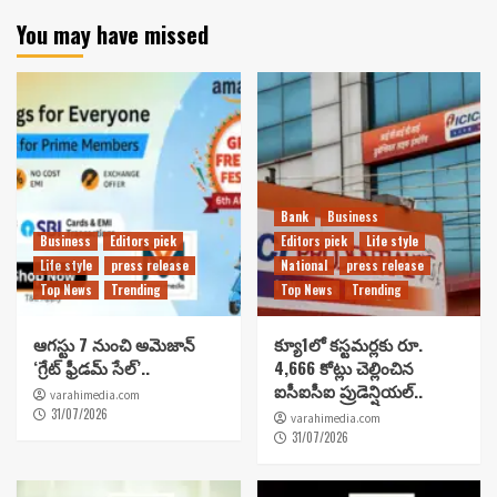
You may have missed
Bank
Business
Business
Editors pick
Editors pick
Life style
Life style
press release
National
press release
Top News
Trending
Top News
Trending
ఆగస్టు 7 నుంచి అమెజాన్
క్యూ1లో కస్టమర్లకు రూ.
‘గ్రేట్ ఫ్రీడమ్ సేల్’..
4,666 కోట్లు చెల్లించిన
ఐసీఐసీఐ ప్రుడెన్షియల్..
varahimedia.com
31/07/2026
varahimedia.com
31/07/2026