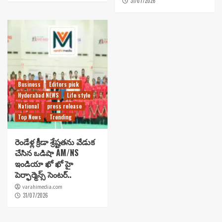
31/07/2026
Business
Editors pick
Hyderabad NEWS
Life style
National
press release
Top News
Trending
రెండేళ్ల క్రీడా శ్రేష్టతను వేడుక
చేసిన ఒడిషా AM/NS
ఇండియా ఖో ఖో హై
పెర్ఫార్మెన్స్ సెంటర్..
varahimedia.com
31/07/2026