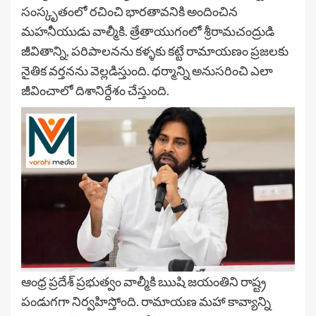
సంస్కృతంలో రచించి భారతావనికి అందించిన
మహనీయుడు వాల్మీకి. త్రేతాయుగంలో శ్రీరామచంద్రుడి
జీవితాన్ని, పరిపాలనను కళ్ళకు కట్టే రామాయణం ప్రజలకు
నైతిక వర్తనను వెల్లడిస్తుంది. ధర్మాన్ని అనుసరించి ఎలా
జీవించాలో దిశానిర్దేశం చేస్తుంది.
ఆంధ్ర ప్రదేశ్ ప్రభుత్వం వాల్మీకి ఋషి జయంతిని రాష్ట్ర
పండుగగా నిర్వహిస్తోంది. రామాయణ మహా కావ్యాన్ని