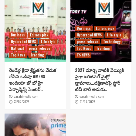
Business
Editors pick
Business
Editors pick
Hyderabad NEWS
Life style
Hyderabad NEWS
Life style
press release
Technology
National
press release
Top News
Trending
Top News
Trending
TS NEWS
రెండేళ్ల క్రీడా శ్రేష్టతను వేడుక
2027 మార్చి నాటికి వెయ్యికి
చేసిన ఒడిషా AM/NS
పైగా ఒరిజినల్ మైక్రో
ఇండియా ఖో ఖో హై
డ్రామాలు…దక్షిణాదిపై స్టోరీ
పెర్ఫార్మెన్స్ సెంటర్..
టీవీ భారీ అడుగు..
varahimedia.com
varahimedia.com
31/07/2026
31/07/2026