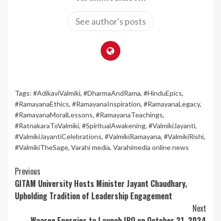
See author's posts
Tags:
#AdikaviValmiki
,
#DharmaAndRama
,
#HinduEpics
,
#RamayanaEthics
,
#RamayanaInspiration
,
#RamayanaLegacy
,
#RamayanaMoralLessons
,
#RamayanaTeachings
,
#RatnakaraToValmiki
,
#SpiritualAwakening
,
#ValmikiJayanti
,
#ValmikiJayantiCelebrations
,
#ValmikiRamayana
,
#ValmikiRishi
,
#ValmikiTheSage
,
Varahi media
,
Varahimedia online news
Continue
Previous
GITAM University Hosts Minister Jayant Chaudhary,
Reading
Upholding Tradition of Leadership Engagement
Next
Waaree Energies to Launch IPO on October 21, 2024