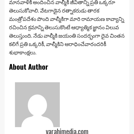
మానవాళికి అందించిన వాల్మీకి జీవితాన్ని ప్రతి ఒక్కరూ
తెలుసుకోవాలి. వేటగాడైన రత్నాకరుడు తారక
మంత్రోపదేశం పొంది వాల్మీకిగా మారి రామాయణ కావ్యాన్ని
రచించిన క్రమాన్ని తెలుసుకొంటే ఆధ్యాత్మిక జ్ఞానం విలువ
తెలుస్తుంది. నేడు వాల్మీకి జయంతి సందర్భంగా దైవ చింతన
కలిగే ప్రతి ఒక్కరికీ, వాల్మీకిని ఆరాధించేవారందరికీ
శుభాకాంక్షలు.
About Author
varahimedia.com