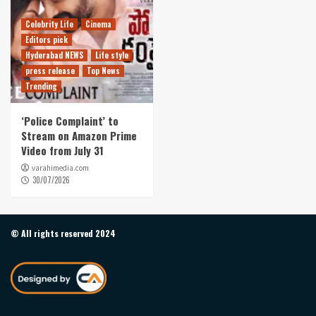
Celebrity Life
Cinema
Editors pick
Hyderabad NEWS
Life style
press release
Top News
Trending
‘Police Complaint’ to
Stream on Amazon Prime
Video from July 31
varahimedia.com
30/07/2026
© All rights reserved 2024