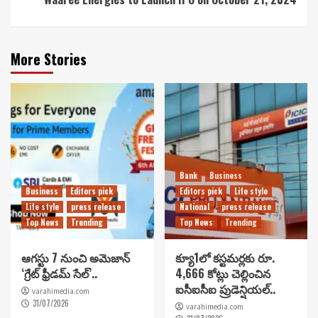
More Stories
Bank
Business
Business
Editors pick
Editors pick
Life style
Life style
press release
National
press release
Top News
Trending
Top News
Trending
ఆగస్టు 7 నుంచి అమెజాన్
క్యూ1లో కస్టమర్లకు రూ.
‘గ్రేట్ ఫ్రీడమ్ సేల్’..
4,666 కోట్లు చెల్లించిన
ఐసీఐసీఐ ప్రుడెన్షియల్..
varahimedia.com
31/07/2026
varahimedia.com