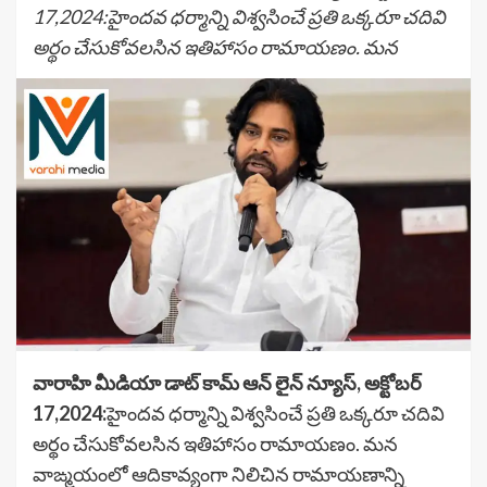
17,2024:హైందవ ధర్మాన్ని విశ్వసించే ప్రతి ఒక్కరూ చదివి
అర్థం చేసుకోవలసిన ఇతిహాసం రామాయణం. మన
వారాహి మీడియా డాట్ కామ్ ఆన్ లైన్ న్యూస్, అక్టోబర్
17,2024:
హైందవ ధర్మాన్ని విశ్వసించే ప్రతి ఒక్కరూ చదివి
అర్థం చేసుకోవలసిన ఇతిహాసం రామాయణం. మన
వాఙ్మయంలో ఆదికావ్యంగా నిలిచిన రామాయణాన్ని