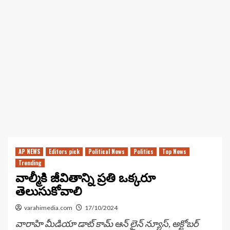
AP NEWS
Editors pick
Political News
Politics
Top News
Trending
వాల్మీకి జీవితాన్ని ప్రతి ఒక్కరూ
తెలుసుకోవాలి
varahimedia.com
17/10/2024
వారాహి మీడియా డాట్ కామ్ ఆన్ లైన్ న్యూస్, అక్టోబర్