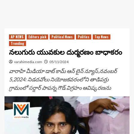
AP NEWS
Editors pick
Political News
Politics
Top News
Trending
నలుగురు యువకుల దుర్మరణం బాధాకరం
varahimedia.com
05/11/2024
వారాహి మీడియా డాట్ కామ్ ఆన్ లైన్ న్యూస్,నవంబర్
5,2024: నిడదవోలు నియోజకవరంలోని తాడిపర్రు
గ్రామంలో సర్దార్ పాపన్న గౌడ్ విగ్రహం ఆవిష్కరణను