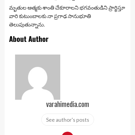
మృతుల ఆత్మకు శాంతి చేకూరాలని భగవంతుడిని ప్రార్థిస్తూ
వారి కుటుంబాలకు నా ప్రగాఢ సానుభూతి
తెలుపుతున్నాను.
About Author
varahimedia.com
See author's posts