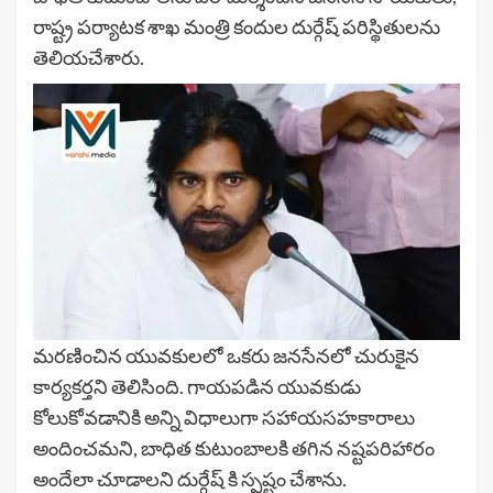
రాష్ట్ర పర్యాటక శాఖ మంత్రి కందుల దుర్గేష్ పరిస్థితులను
తెలియచేశారు.
మరణించిన యువకులలో ఒకరు జనసేనలో చురుకైన
కార్యకర్తని తెలిసింది. గాయపడిన యువకుడు
కోలుకోవడానికి అన్ని విధాలుగా సహాయసహకారాలు
అందించమని, బాధిత కుటుంబాలకి తగిన నష్టపరిహారం
అందేలా చూడాలని దుర్గేష్ కి స్పష్టం చేశాను.