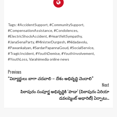
Tags:
#AccidentSupport
,
#CommunitySupport
,
#CompensationAssistance
,
#Condolences
,
#ElectricShockAccident
,
#HeartfeltSympathy
,
#JanaSenaParty
,
#MinisterDurgesh
,
#Nidadavolu
,
#Pawankalyan
,
#SardarPapannaGoud
,
#SocialService
,
#TragicIncident
,
#YouthDemise
,
#YouthInvolvement
,
#YouthLoss
,
Varahimedia online news
Continue
Previous
“విద్యార్థులు బాగా చదవాలి – దేశం అభివృద్ధి చెందాలి”
Reading
Next
పిఠాపురం సంపూర్ణ అభివృద్ధికి ‘పాడా’ (పిఠాపురం ఏరియా
డవలప్మెంట్ అథారిటీ) ఏర్పాటు..