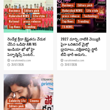
Business
Editors pick
Business
Editors pick
Hyderabad NEWS
Life style
Hyderabad NEWS
Life style
press release
Technology
National
press release
Top News
Trending
Top News
Trending
TS NEWS
రెండేళ్ల క్రీడా శ్రేష్టతను వేడుక
2027 మార్చి నాటికి వెయ్యికి
చేసిన ఒడిషా AM/NS
పైగా ఒరిజినల్ మైక్రో
ఇండియా ఖో ఖో హై
డ్రామాలు…దక్షిణాదిపై స్టోరీ
పెర్ఫార్మెన్స్ సెంటర్..
టీవీ భారీ అడుగు..
varahimedia.com
varahimedia.com
31/07/2026
31/07/2026
Celebrity Life
Cinema
Editors pick