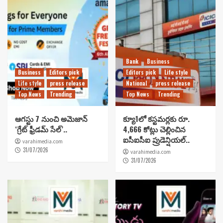
Bank
Business
Business
Editors pick
Editors pick
Life style
Life style
press release
National
press release
Top News
Trending
Top News
Trending
ఆగస్టు 7 నుంచి అమెజాన్
క్యూ1లో కస్టమర్లకు రూ.
‘గ్రేట్ ఫ్రీడమ్ సేల్’..
4,666 కోట్లు చెల్లించిన
ఐసీఐసీఐ ప్రుడెన్షియల్..
varahimedia.com
31/07/2026
varahimedia.com
31/07/2026