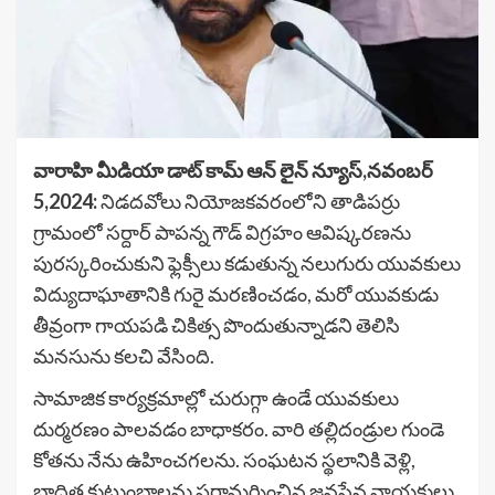
వారాహి మీడియా డాట్ కామ్ ఆన్ లైన్ న్యూస్,నవంబర్
5,2024:
నిడదవోలు నియోజకవరంలోని తాడిపర్రు
గ్రామంలో సర్దార్ పాపన్న గౌడ్ విగ్రహం ఆవిష్కరణను
పురస్కరించుకుని ఫ్లెక్సీలు కడుతున్న నలుగురు యువకులు
విద్యుదాఘాతానికి గురై మరణించడం, మరో యువకుడు
తీవ్రంగా గాయపడి చికిత్స పొందుతున్నాడని తెలిసి
మనసును కలచి వేసింది.
సామాజిక కార్యక్రమాల్లో చురుగ్గా ఉండే యువకులు
దుర్మరణం పాలవడం బాధాకరం. వారి తల్లిదండ్రుల గుండె
కోతను నేను ఉహించగలను. సంఘటన స్థలానికి వెళ్లి,
బాధిత కుటుంబాలను పరామర్శించిన జనసేన నాయకులు,