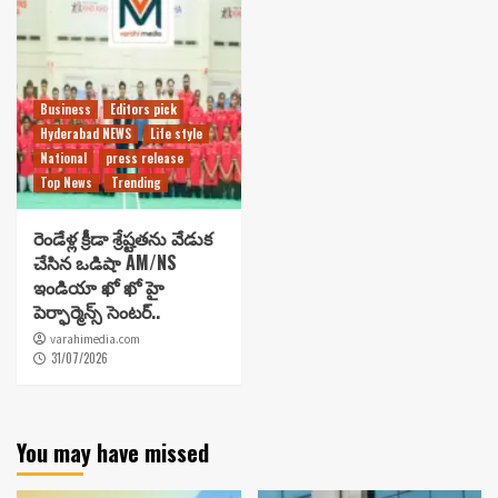
Business
Editors pick
Hyderabad NEWS
Life style
National
press release
Top News
Trending
రెండేళ్ల క్రీడా శ్రేష్టతను వేడుక
చేసిన ఒడిషా AM/NS
ఇండియా ఖో ఖో హై
పెర్ఫార్మెన్స్ సెంటర్..
varahimedia.com
31/07/2026
You may have missed