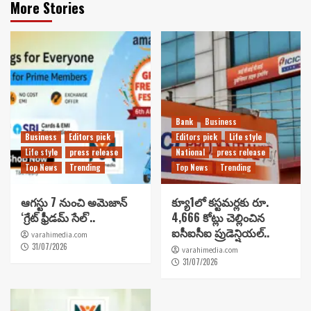
More Stories
Bank
Business
Business
Editors pick
Editors pick
Life style
Life style
press release
National
press release
Top News
Trending
Top News
Trending
ఆగస్టు 7 నుంచి అమెజాన్
క్యూ1లో కస్టమర్లకు రూ.
‘గ్రేట్ ఫ్రీడమ్ సేల్’..
4,666 కోట్లు చెల్లించిన
ఐసీఐసీఐ ప్రుడెన్షియల్..
varahimedia.com
31/07/2026
varahimedia.com
31/07/2026