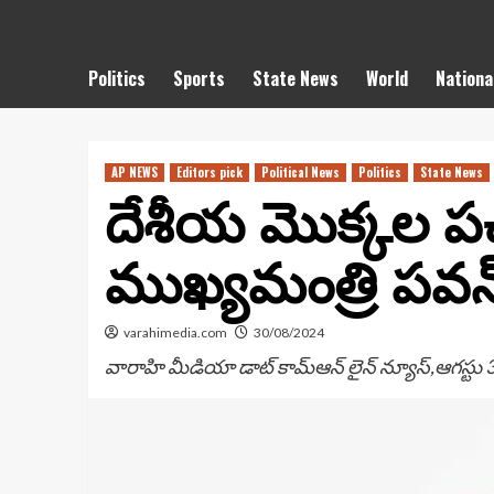
Politics
Sports
State News
World
Nationa
AP NEWS
Editors pick
Political News
Politics
State News
దేశీయ మొక్కల పచ
ముఖ్యమంత్రి పవన్
varahimedia.com
30/08/2024
వారాహి మీడియా డాట్ కామ్ఆన్ లైన్ న్యూస్,ఆగస్టు 