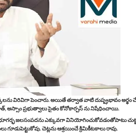
్కలను విరివిగా పెంచారు. అయితే తర్వాత వాటి దుష్ప్రభావం అర్థం చ
, అస్సాం ప్రభుత్వాలు సైతం కోనోకార్పస్ ను నిషేధించాయి.
ాయి. భూగర్భ జలసంపదను ఎక్కువగా వినియోగించుకోవడంతోపాటు చుట
ు గూడుపెట్టుకోవు. చెట్లను ఆశ్రయించే క్రిమికీటకాలు రావు.