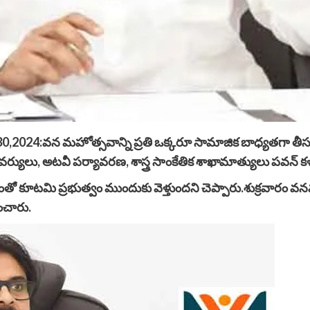
0,2024:వన మహోత్సవాన్ని ప్రతి ఒక్కరూ సామాజిక బాధ్యతగా తీసుకొ
వర్యులు, అటవీ పర్యావరణ, శాస్త్ర సాంకేతిక శాఖామాత్యులు పవన్ కళ
తో కూటమి ప్రభుత్వం ముందుకు వెళ్తుందని చెప్పారు.శుక్రవారం వనమ
ించారు.