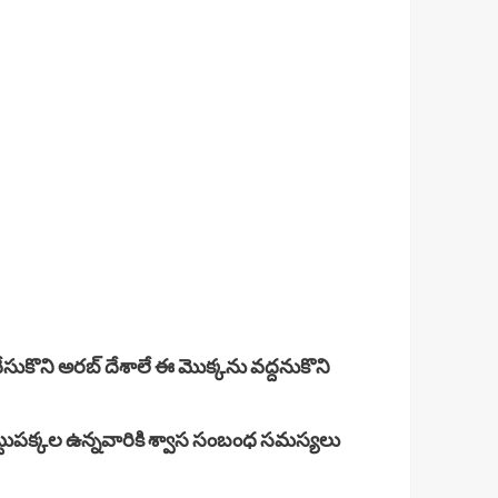
ేసుకొని అరబ్ దేశాలే ఈ మొక్కను వద్దనుకొని
్టుపక్కల ఉన్నవారికి శ్వాస సంబంధ సమస్యలు