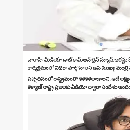
వారాహి మీడియా డాట్ కామ్ఆన్ లైన్ న్యూస్,ఆగస్టు 3
కార్యక్రమంలో విధిగా పాల్గొనాలని ఉప ముఖ్య మంత్రి 
పచ్చదనంతో రాష్ట్రమంతా కళకళలాడాలని, అదే లక్ష్యం
కళ్యాణ్ రాష్ట్ర ప్రజలకు వీడియో ద్వారా సందేశం అంద