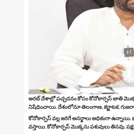
అరబ్ దేశాల్లో పచ్చదనం కోసం కోనోకార్పస్ జాతి మొక
నిషేధించాయి. దేశంలోనూ తెలంగాణ, కర్ణాటక, గుజరాత్
కోనోకార్పస్ వల్ల జరిగే అనర్థాలు అధికంగా ఉన్న
వస్తాయి. కోనోకార్పస్ మొక్కను పశువులు తినవు. పక్షుల