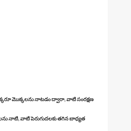
 ఒక్కరూ మొక్కలను నాటడం ద్వారా, వాటి సంరక్షణ
్కలను నాటి, వాటి పెరుగుదలకు తగిన బాధ్యత