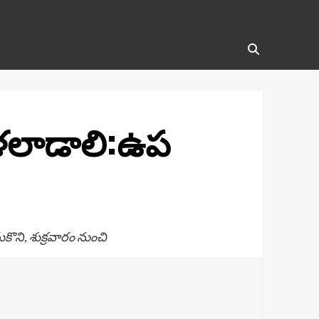
కళలాడాలి:ఉప
ొని, శుక్రవారం నుంచి