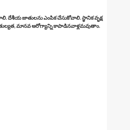
 దేశీయ జాతులను ఎంపిక చేసుకోవాలి. స్థానిక వృక్ష
మతుల్యత, మానవ ఆరోగ్యాన్ని కాపాడినవాళ్లమవుతాం.