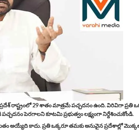
దేశ్ రాష్ట్రంలో 29 శాతం మాత్రమే పచ్చదనం ఉంది. విరివిగా ప్రతి
పచ్చదనం పెరగాలని కూటమి ప్రభుత్వం లక్ష్యంగా నిర్దేశించుకోండి.
మితం అయ్యేది కాదు. ప్రతి ఒక్కరూ తమకు అనువైన ప్రదేశాల్లో మొక