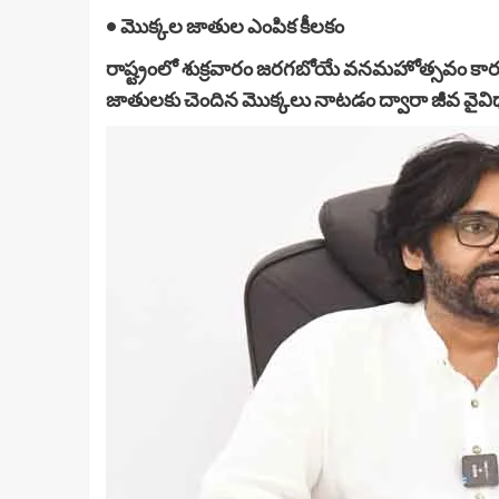
• మొక్కల జాతుల ఎంపిక కీలకం
రాష్ట్రంలో శుక్రవారం జరగబోయే వనమహోత్సవం కార్య
జాతులకు చెందిన మొక్కలు నాటడం ద్వారా జీవ వైవిధ