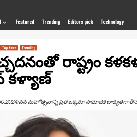
l
Featured
Trending
Editors pick
Technology
Top News
Trending
్చదనంతో రాష్ట్రం కళ
 కళ్యాణ్
30,2024:వన మహోత్సవాన్ని ప్రతి ఒక్కరూ సామాజిక బాధ్యతగా తీసుక