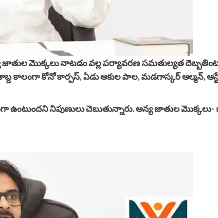
అన్య జాతుల మొక్కలు నాటడం వల్ల పర్యావరణ సమతుల్యత దెబ్బతింటు
బ్ద కాలంగా కోనో కార్పస్, ఏడు ఆకుల పాల, మడగాస్కర్ ఆల్మన్, ఆ
అధికంగా ఉంటుందని నిపుణులు చెబుతున్నారు. అన్య జాతుల మొక్