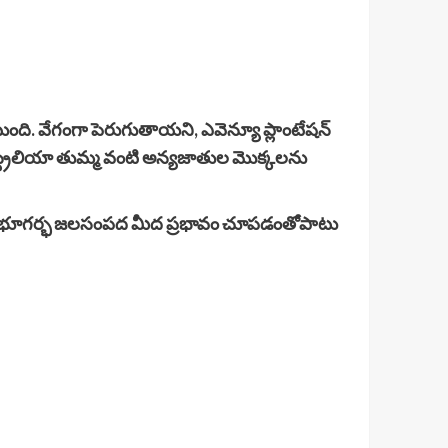
ంది. వేగంగా పెరుగుతాయని, ఎవెన్యూ ప్లాంటేషన్
స్ట్రేలియా తుమ్మ వంటి అన్యజాతుల మొక్కలను
కలు- భూగర్భ జలసంపద మీద ప్రభావం చూపడంతోపాటు