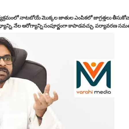
క్రమంలో నాటబోయే మొక్కల జాతుల ఎంపికలో జాగ్రత్తలు తీసుకోవాలి.
్యాన్ని, నేల ఆరోగ్యాన్ని సంపూర్ణంగా కాపాడవచ్చు. పర్యావరణ స