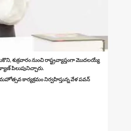
ని, శుక్రవారం నుంచి రాష్ట్రవ్యాప్తంగా మొదలయ్యే
్యాణ్ పిలుపునిచ్చారు.
హోత్సవ కార్యక్రమం నిర్వహిస్తున్న వేళ పవన్