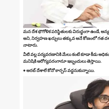
మన దేశ భౌగోళిక పరిస్థితులకు విరుద్ధంగా ఉండే, 
అని, నిర్వహణ ఖర్చులు తక్కువ అనే కోణంలో గత దశా
నాటారు.
వీటి వల్ల పర్యవరణానికి మేలు కంటే కూడా కీడు 
మనిషికి ఆరోగ్యపరంగానూ ఇబ్బందులు తెస్తాయి.
• అరబ్ దేశాలే కోనో కార్పస్ వద్దనుకున్నాయి.