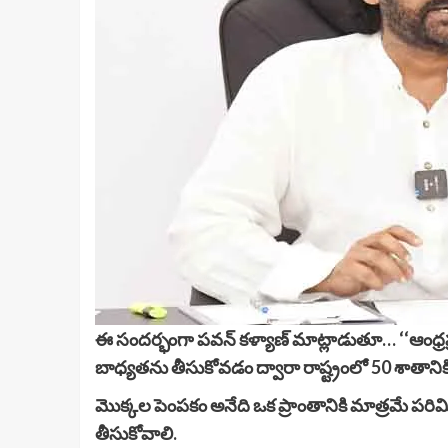
ఈ సందర్భంగా పవన్ కళ్యాణ్ మాట్లాడుతూ… ‘‘ఆంధ్రప్ర
బాధ్యతను తీసుకోవడం ద్వారా రాష్ట్రంలో 50 శాతానికి 
మొక్కల పెంపకం అనేది ఒక ప్రాంతానికి మాత్రమే పరి
తీసుకోవాలి.