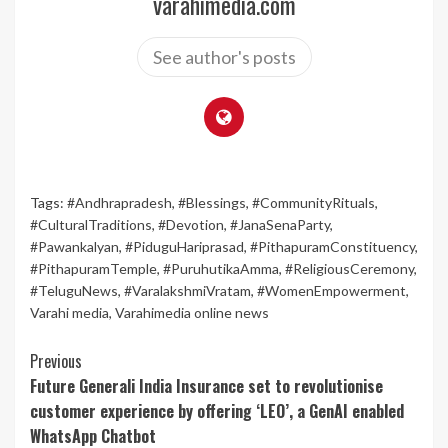
varahimedia.com
See author's posts
Tags:
#Andhrapradesh
,
#Blessings
,
#CommunityRituals
,
#CulturalTraditions
,
#Devotion
,
#JanaSenaParty
,
#Pawankalyan
,
#PiduguHariprasad
,
#PithapuramConstituency
,
#PithapuramTemple
,
#PuruhutikaAmma
,
#ReligiousCeremony
,
#TeluguNews
,
#VaralakshmiVratam
,
#WomenEmpowerment
,
Varahi media
,
Varahimedia online news
Continue
Previous
Future Generali India Insurance set to revolutionise
Reading
customer experience by offering ‘LEO’, a GenAI enabled
WhatsApp Chatbot