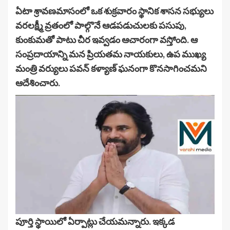
ఏటా శ్రావణమాసంలో ఒక శుక్రవారం స్థానిక శాసన సభ్యులు
వరలక్ష్మీ వ్రతంలో పాల్గొనే ఆడపడుచులకు పసుపు,
కుంకుమతో పాటు చీర ఇవ్వడం ఆచారంగా వస్తోంది. ఆ
సంప్రదాయాన్ని మన ప్రియతమ నాయకులు, ఉప ముఖ్య
మంత్రి వర్యులు పవన్ కళ్యాణ్ ఘనంగా కొనసాగించమని
ఆదేశించారు.
పూర్తి స్థాయిలో ఏర్పాట్లు చేయమన్నారు. ఇక్కడ