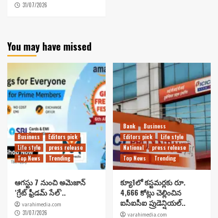
31/07/2026
You may have missed
Bank
Business
Business
Editors pick
Editors pick
Life style
Life style
press release
National
press release
Top News
Trending
Top News
Trending
ఆగస్టు 7 నుంచి అమెజాన్
క్యూ1లో కస్టమర్లకు రూ.
‘గ్రేట్ ఫ్రీడమ్ సేల్’..
4,666 కోట్లు చెల్లించిన
ఐసీఐసీఐ ప్రుడెన్షియల్..
varahimedia.com
31/07/2026
varahimedia.com