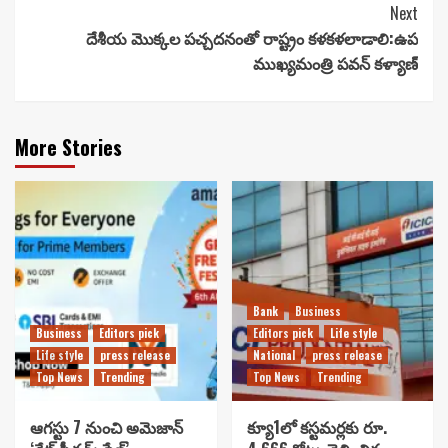
Next
దేశీయ మొక్కల పచ్చదనంతో రాష్ట్రం కళకళలాడాలి:ఉప
ముఖ్యమంత్రి పవన్ కళ్యాణ్
More Stories
Bank
Business
Business
Editors pick
Editors pick
Life style
Life style
press release
National
press release
Top News
Trending
Top News
Trending
ఆగస్టు 7 నుంచి అమెజాన్
క్యూ1లో కస్టమర్లకు రూ.