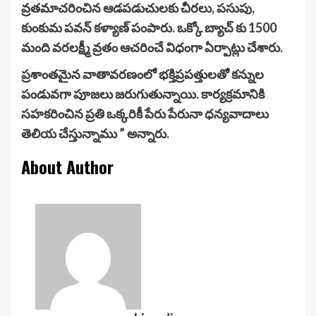
వ్రతమాచరించిన ఆడపడుచులకు చీరలు, పసుపు,
కుంకుమ పవన్ కళ్యాణ్ పంపారు. ఒక్కో బ్యాచ్ కు 1500
మంది వరలక్ష్మీ వ్రతం ఆచరించే విధంగా ఏర్పాట్లు చేశారు.
ప్రశాంతమైన వాతావరణంలో భక్తిప్రపత్తులతో కన్నుల
పండువగా పూజలు జరుగుతున్నాయి. కార్యక్రమానికి
సహకరించిన ప్రతి ఒక్కరికీ పేరు పేరునా ధన్యవాదాలు
తెలియ చేస్తున్నాము ” అన్నారు.
About Author