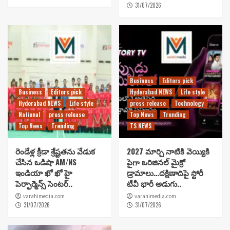
31/07/2026
Business
Editors pick
Business
Editors pick
Hyderabad NEWS
Life style
Hyderabad NEWS
Life style
press release
Technology
National
press release
Top News
Trending
Top News
Trending
TS NEWS
రెండేళ్ల క్రీడా శ్రేష్టతను వేడుక
2027 మార్చి నాటికి వెయ్యికి
చేసిన ఒడిషా AM/NS
పైగా ఒరిజినల్ మైక్రో
ఇండియా ఖో ఖో హై
డ్రామాలు…దక్షిణాదిపై స్టోరీ
పెర్ఫార్మెన్స్ సెంటర్..
టీవీ భారీ అడుగు..
varahimedia.com
varahimedia.com
31/07/2026
31/07/2026