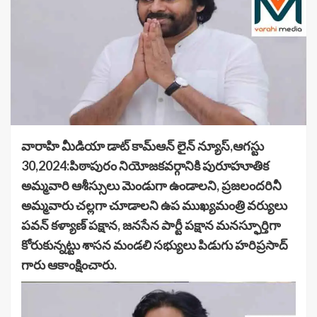
వారాహి మీడియా డాట్ కామ్ఆన్ లైన్ న్యూస్,ఆగస్టు
30,2024:పిఠాపురం నియోజకవర్గానికి పురూహూతిక
అమ్మవారి ఆశీస్సులు మెండుగా ఉండాలని, ప్రజలందరినీ
అమ్మవారు చల్లగా చూడాలని ఉప ముఖ్యమంత్రి వర్యులు
పవన్ కళ్యాణ్ పక్షాన, జనసేన పార్టీ పక్షాన మనస్ఫూర్తిగా
కోరుకున్నట్టు శాసన మండలి సభ్యులు పిడుగు హరిప్రసాద్
గారు ఆకాంక్షించారు.