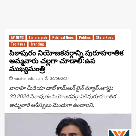
AP NEWS
Editors pick
Political News
Politics
State News
Top News
Trending
పిఠాపురం నియోజకవర్గాన్ని పురూహూతిక
అమ్మవారు చల్లగా చూడాలి:ఉప
ముఖ్యమంత్రి
varahimedia.com
30/08/2024
వారాహి మీడియా డాట్ కామ్ఆన్ లైన్ న్యూస్,ఆగస్టు
30,2024:పిఠాపురం నియోజకవర్గానికి పురూహూతిక
అమ్మవారి ఆశీస్సులు మెండుగా ఉండాలని,