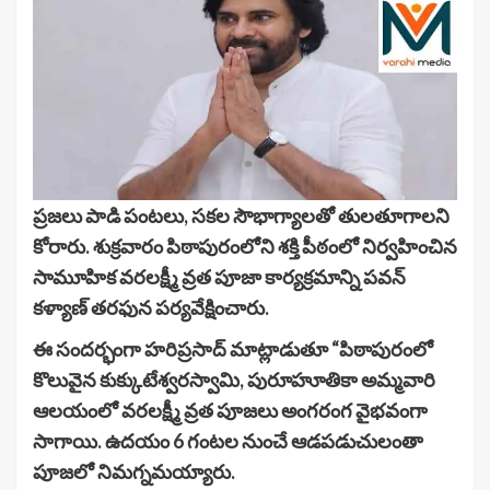
ప్రజలు పాడి పంటలు, సకల సౌభాగ్యాలతో తులతూగాలని
కోరారు. శుక్రవారం పిఠాపురంలోని శక్తి పీఠంలో నిర్వహించిన
సామూహిక వరలక్ష్మీ వ్రత పూజా కార్యక్రమాన్ని పవన్
కళ్యాణ్ తరఫున పర్యవేక్షించారు.
ఈ సందర్భంగా హరిప్రసాద్ మాట్లాడుతూ “పిఠాపురంలో
కొలువైన కుక్కుటేశ్వరస్వామి, పురూహూతికా అమ్మవారి
ఆలయంలో వరలక్ష్మీ వ్రత పూజలు అంగరంగ వైభవంగా
సాగాయి. ఉదయం 6 గంటల నుంచే ఆడపడుచులంతా
పూజలో నిమగ్నమయ్యారు.