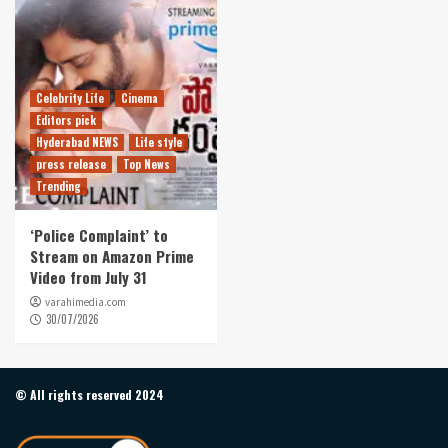
Celebrity Life
Cinema
Editors pick
Hyderabad NEWS
Life style
press release
Top News
Trending
‘Police Complaint’ to
Stream on Amazon Prime
Video from July 31
varahimedia.com
30/07/2026
© All rights reserved 2024