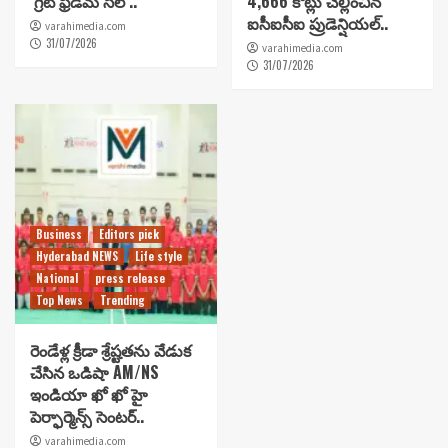
‘గ్రేట్ ఫ్రీడమ్ సేల్’..
4,666 కోట్లు చెల్లించిన
ఐసీఐసీఐ ప్రుడెన్షియల్..
varahimedia.com
31/07/2026
varahimedia.com
31/07/2026
Business
Editors pick
Hyderabad NEWS
Life style
National
press release
Top News
Trending
రెండేళ్ల క్రీడా శ్రేష్టతను వేడుక
చేసిన ఒడిషా AM/NS
ఇండియా ఖో ఖో హై
పెర్ఫార్మెన్స్ సెంటర్..
varahimedia.com