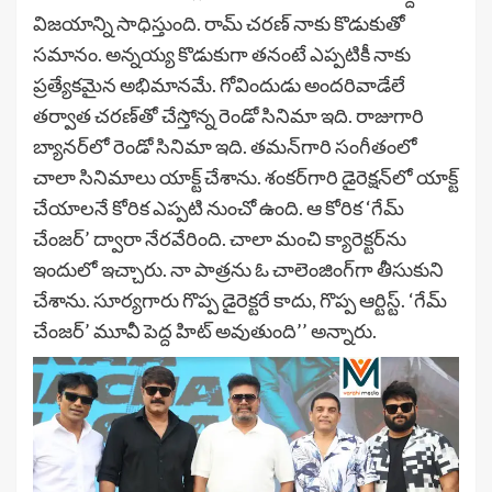
విజ‌యాన్ని సాధిస్తుంది. రామ్ చ‌ర‌ణ్ నాకు కొడుకుతో
స‌మానం. అన్న‌య్య కొడుకుగా త‌నంటే ఎప్ప‌టికీ నాకు
ప్ర‌త్యేక‌మైన అభిమాన‌మే. గోవిందుడు అంద‌రివాడేలే
త‌ర్వాత చ‌ర‌ణ్‌తో చేస్తోన్న రెండో సినిమా ఇది. రాజుగారి
బ్యాన‌ర్‌లో రెండో సినిమా ఇది. త‌మ‌న్‌గారి సంగీతంలో
చాలా సినిమాలు యాక్ట్ చేశాను. శంక‌ర్‌గారి డైరెక్ష‌న్‌లో యాక్ట్
చేయాల‌నే కోరిక ఎప్ప‌టి నుంచో ఉంది. ఆ కోరిక ‘గేమ్
చేంజర్’ ద్వారా నేర‌వేరింది. చాలా మంచి క్యారెక్ట‌ర్‌ను
ఇందులో ఇచ్చారు. నా పాత్ర‌ను ఓ చాలెంజింగ్‌గా తీసుకుని
చేశాను. సూర్య‌గారు గొప్ప డైరెక్ట‌రే కాదు, గొప్ప ఆర్టిస్ట్‌. ‘గేమ్
చేంజర్’ మూవీ పెద్ద హిట్ అవుతుంది’’ అన్నారు.