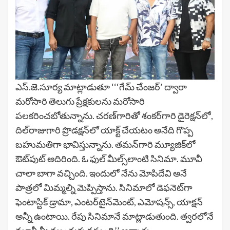
ఎస్‌.జె.సూర్య మాట్లాడుతూ ‘‘‘గేమ్ చేంజర్’ ద్వారా
మరోసారి తెలుగు ప్రేక్ష‌కుల‌ను మ‌రోసారి
ప‌ల‌క‌రించ‌బోతున్నాను. చ‌ర‌ణ్‌గారితో శంక‌ర్‌గారి డైరెక్ష‌న్‌లో,
దిల్‌రాజుగారి ప్రొడ‌క్ష‌న్‌లో యాక్ట్ చేయ‌టం అనేది గొప్ప
బ‌హుమ‌తిగా భావిస్తున్నాను. త‌మ‌న్‌గారి మ్యూజిక్‌లో
ఔట్‌పుట్ అదిరింది. ఓ ఫుల్ మీల్స్‌లాంటి సినిమా. మూవీ
చాలా బాగా వ‌చ్చింది. ఇందులో నేను మోపిదేవి అనే
పాత్ర‌లో మిమ్మ‌ల్ని మెప్పిస్తాను. సినిమాలో డెఫ‌నెట్‌గా
ఫెంటాస్టిక్ డ్రామా, ఎంట‌ర్‌టైన్‌మెంట్‌, ఎమోష‌న్స్‌, యాక్ష‌న్
అన్నీ ఉంటాయి. రేపు సినిమానే మాట్లాడుతుంది. త్వ‌ర‌లోనే