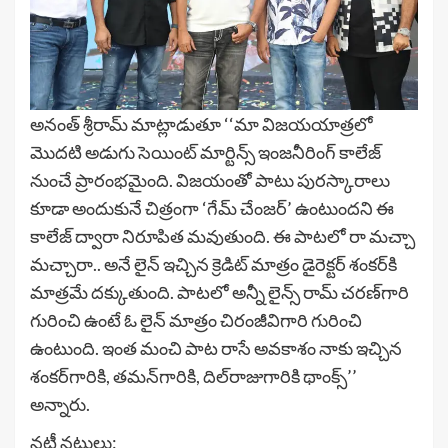
అనంత్ శ్రీరామ్ మాట్లాడుతూ ‘‘మా విజయయాత్రలో
మొదటి అడుగు సెయింట్ మార్టిన్స్ ఇంజ‌నీరింగ్ కాలేజ్
నుంచే ప్రారంభ‌మైంది. విజ‌యంతో పాటు పుర‌స్కారాలు
కూడా అందుకునే చిత్రంగా ‘గేమ్ చేంజర్’ ఉంటుంద‌ని ఈ
కాలేజ్ ద్వారా నిరూపిత మ‌వుతుంది. ఈ పాట‌లో రా మ‌చ్చా
మ‌చ్చారా.. అనే లైన్ ఇచ్చిన క్రెడిట్ మాత్రం డైరెక్ట‌ర్ శంక‌ర్‌కి
మాత్ర‌మే ద‌క్కుతుంది. పాట‌లో అన్నీ లైన్స్ రామ్ చ‌ర‌ణ్‌గారి
గురించి ఉంటే ఓ లైన్ మాత్రం చిరంజీవిగారి గురించి
ఉంటుంది. ఇంత మంచి పాట రాసే అవ‌కాశం నాకు ఇచ్చిన
శంక‌ర్‌గారికి, త‌మ‌న్‌గారికి, దిల్‌రాజుగారికి థాంక్స్‌’’
అన్నారు.
న‌టీ న‌టులు: