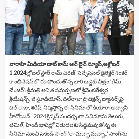
వారాహి మీడియా డాట్ కామ్ ఆన్ లైన్ న్యూస్,అక్టోబర్
1,2024:
గ్లోబల్ స్టార్ రామ్ చరణ్, సెన్సేషనల్ డైరెక్టర్ శంకర్
కాంబినేషన్‌లో రూపొందుతోన్న భారీ బడ్జెట్ చిత్రం ‘గేమ్
చేంజర్’. శ్రీమ‌తి అనిత స‌మ‌ర్ప‌ణ‌లో శ్రీవెంకటేశ్వర
క్రియేషన్స్, జీ స్టూడియోస్, దిల్‌రాజు ప్రొడ‌క్ష‌న్స్‌ బ్యానర్స్‌పై
దిల్ రాజు, శిరీష్ నిర్మిస్తోన్న ఈ సినిమాలో కియారా అద్వాని
హీరోయిన్‌. 2024 క్రిస్మస్ సందర్భంగా సినిమాను తెలుగు,
తమిళ్, హిందీ భాషల్లో విడుదలకు సిద్ధ‌మ‌వుతోన్న ఈ
సినిమా నుంచి సెకండ్ సాంగ్ ‘రా మ‌చ్చా మ‌చ్చా..’ సాంగ్‌ను