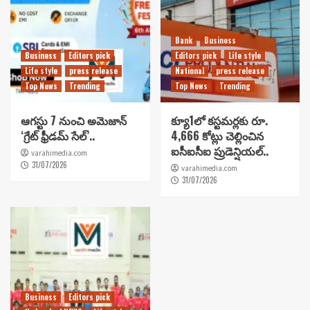
Bank
Business
Business
Editors pick
Editors pick
Life style
Life style
press release
National
press release
Top News
Trending
Top News
Trending
ఆగస్టు 7 నుంచి అమెజాన్
క్యూ1లో కస్టమర్లకు రూ.
‘గ్రేట్ ఫ్రీడమ్ సేల్’..
4,666 కోట్లు చెల్లించిన
ఐసీఐసీఐ ప్రుడెన్షియల్..
varahimedia.com
31/07/2026
varahimedia.com
31/07/2026
Business
Editors pick