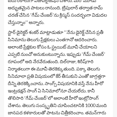
ఐదు ర‌కాలుగా విజువ‌లైజేష‌న్ చేశారు. మ‌రో మూడు
అద్భుత‌మైన పాట‌లు రానుంది. ట్రిపులార్ త‌ర్వాత రామ్
చ‌ర‌ణ్ చేసిన ‘గేమ్ చేంజర్’ను క్రిస్మ‌స్ సంద‌ర్భంగా విడుద‌ల
చేస్తున్నాం’’ అన్నారు.
స్టార్ డైరెక్ట‌ర్ శంక‌ర్ మాట్లాడుతూ ‘‘నేను డైరెక్ట్ చేసిన ప్ర‌తీ
సినిమాను తెలుగు ప్రేక్ష‌కులు ఎంత‌గానో ఆద‌రించారు.
అలాంటి ప్రేక్ష‌కుల కోసం ఓ స్ట్ర‌యిట్ మూవీ చేయాల‌ని
ఎప్ప‌టి నుంచో అనుకుంటున్నాను. ఇప్పుడు ‘గేమ్ చేంజర్’
రూపంలో అది నేర‌వేరుతుంది. దిల్‌రాజు, శిరీష్‌గారి
నిర్మాత‌లుగా ఈ మూవీ తెర‌కెక్కుతుంది. ప‌క్కా తెలుగు
సినిమాలా ప్ర‌తి విష‌యంలో కేర్ తీసుకుని ఎంతో జాగ్ర‌త్త‌గా
దీన్ని తెర‌కెక్కించాను. సాంగ్స్ విష‌యానికి వ‌స్తే నేను హీరో
ఇంట్ర‌డ‌క్ష‌న్ సాంగ్ ఏ సినిమాలోనూ చేయ‌లేదు. కానీ
తొలిసారి ‘గేమ్ చేంజర్’లో అలాంటి హీరో ఇంట్రోసాంగ్
చేశాను. తెలుగు సంస్కృతిని చూపించ‌టానికి 1000 మంది
జాన‌ప‌ద క‌ళ‌కారుల‌తో పాట‌ను చిత్రీక‌రించాం. త‌మ‌న్‌గారు