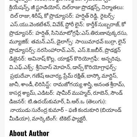
క్రియేష‌న్స్‌, జీ స్టూడియోస్‌, దిల్‌రాజు ప్రొడ‌క్ష‌న్స్‌, నిర్మాత‌లు:
దిల్ రాజు, శిరీష్‌, కో ప్రొడ్యూస‌ర్‌: హ‌ర్షిత్ రెడ్డి, రైట‌ర్స్‌:
ఎస్‌.యు.వెంక‌టేశ‌న్‌, వివేక్‌, స్టోరీ లైన్‌: కార్తీక్ సుబ్బ‌రాజ్‌, కో
ప్రొడ్యూస‌ర్‌: హ‌ర్షిత్‌, సినిమాటోగ్ర‌ఫీ:ఎస్‌.తిరుణావుక్క‌ర‌సు,
మ్యూజిక్‌: త‌మ‌న్.ఎస్‌, డైలాగ్స్‌: సాయిమాధ‌వ్ బుర్రా, లైన్
ప్రొడ్యూస‌ర్స్‌: న‌ర‌సింహారావ్‌.ఎన్‌, ఎస్‌.కె.జ‌బీర్‌, ప్రొడ‌క్ష‌న్
డిజైన‌ర్‌: అవినాష్ కొల్ల‌, యాక్ష‌న్ కొరియోగ్రఫీ: అన్బ‌రివు,
వి.ఎఫ్‌.ఎక్స్‌: శ్రీనివాస్ మోహ‌న్‌, డాన్స్ కొరియోగ్రాఫ‌ర్స్‌:
ప్ర‌భుదేవా, గ‌ణేష్ ఆచార్య‌, ప్రేమ్ ర‌క్షిత్‌, బాస్కో మార్టిస్,
జానీ, శాండీ, లిరిసిస్ట్‌: రామ‌జోగ‌య్య శాస్త్రి, అనంత శ్రీరామ్‌,
కాస‌ర్ల శ్యామ్‌, ఎడిట‌ర్‌: షామీర్ ముహ్మ‌ద్, రూబెన్‌, సౌండ్
డిజ‌న‌ర్‌: టి.ఉద‌య్‌కుమార్‌, పి.ఆర్.ఒ (తెలుగు):
నాయుడు సురేంద్ర కుమార్ – ఫ‌ణి కందుకూరి (బియాండ్
మీడియా), మార్కెటింగ్: టికెట్ ఫ్యాక్ట‌రీ.
About Author