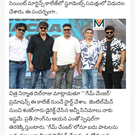
సెయింట్ మార్టిన్స్ కాలేజ్‌లో స్టూడెంట్స్ స‌మ‌క్షంలో విడుద‌ల
చేశారు. ఈ సంద‌ర్భంగా..
చిత్ర నిర్మాత దిల్‌రాజు మాట్లాడుతూ ‘‘‘గేమ్ చేంజర్’
ప్రమోషన్స్ ఈ కాలేజ్ నుంచే స్టార్ట్ చేశాం. జెంటిల్‌మేన్
నుంచి శంక‌ర్‌గారు డైరెక్ట్ చేసిన అన్నీ సినిమాలు నాకు
ఇష్ట‌మే. ప్ర‌తీ సాంగ్‌ను ఆయ‌న ఎంతో స్పెష‌ల్‌గా
తెర‌కెక్కిస్తుంటారు. ‘గేమ్ చేంజర్’లోనూ ఐదు పాట‌ల‌ను