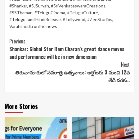
#Shankar
,
#SJSuryah
,
#SriVenkateswaraCreations
,
#SSThaman
,
#TeluguCinema
,
#TeluguCulture
,
#TeluguTamilHindiRelease
,
#Tollywood
,
#ZeeStudios
,
Varahimedia online news
Continue
Previous
Shankar: Global Star Ram Charan’s great dance moves
Reading
and performance will be in new dimension
Next
తిరుచానూరులో నవరాత్రి ఉత్సవాలు: అక్టోబరు 3 నుంచి 12వ
తేదీ వరకు..
More Stories