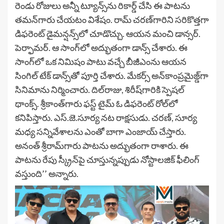
రెండు రోజులు అన్నీ ట్యూన్స్‌ను రికార్డ్ చేసి ఈ పాట‌ను
త‌మ‌న్‌గారు చేయ‌టం విశేషం. రామ్ చ‌ర‌ణ్‌గారిని స‌రికొత్త‌గా
డిఫ‌రెంట్ డైమ‌న్ష‌న్స్‌లో చూడొచ్చు. ఆయ‌న మంచి డాన్స‌ర్‌.
పెర్ఫామ‌ర్‌. ఆ సాంగ్‌లో అద్భుతంగా డాన్స్ చేశారు. ఈ
సాంగ్‌లో ఒక నిమిషం పాటు వ‌చ్చే బీజీఎంను ఆయ‌న
సింగిల్ టేక్ డాన్స్‌తో పూర్తి చేశారు. మేక‌ర్స్ అన్‌కాంప్ర‌మైజ్డ్‌గా
సినిమాను నిర్మించారు. దిల్‌రాజు, శిరీష్‌గారికి స్పెష‌ల్
థాంక్స్‌. శ్రీకాంత్‌గారు ఫ‌స్ట్ టైమ్ ఓ డిఫ‌రెంట్ రోల్‌లో
క‌నిపిస్తారు. ఎస్‌.జె.సూర్య న‌ట రాక్ష‌సుడు. చ‌ర‌ణ్‌, సూర్య
మ‌ధ్య స‌న్నివేశాల‌ను ఎంతో బాగా ఎంజాయ్ చేస్తారు.
అనంత్ శ్రీరామ్‌గారు పాట‌ను అద్భుతంగా రాశారు. ఈ
పాట‌ను రేపు స్క్రీన్‌పై చూస్తున్న‌ప్పుడు నోస్టాల‌జిక్ ఫీలింగ్
వ‌స్తుంది’’ అన్నారు.