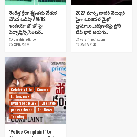
రెండేళ్ల క్రీడా శ్రేష్టతను వేడుక
2027 మార్చి నాటికి వెయ్యికి
చేసిన ఒడిషా AM/NS
పైగా ఒరిజినల్ మైక్రో
ఇండియా ఖో ఖో హై
డ్రామాలు…దక్షిణాదిపై స్టోరీ
పెర్ఫార్మెన్స్ సెంటర్..
టీవీ భారీ అడుగు..
varahimedia.com
varahimedia.com
31/07/2026
31/07/2026
Celebrity Life
Cinema
Editors pick
Hyderabad NEWS
Life style
press release
Top News
Trending
‘Police Complaint’ to