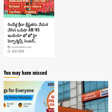
Hyderabad NEWS
Life style
National
press release
Top News
Trending
రెండేళ్ల క్రీడా శ్రేష్టతను వేడుక
చేసిన ఒడిషా AM/NS
ఇండియా ఖో ఖో హై
పెర్ఫార్మెన్స్ సెంటర్..
varahimedia.com
31/07/2026
You may have missed