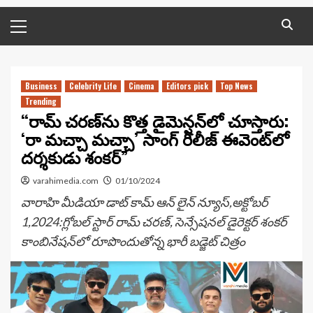
Primary
Menu
Business
Celebrity Life
Cinema
Editors pick
Top News
Trending
“రామ్ చ‌ర‌ణ్‌ను కొత్త డైమెన్షన్‌లో చూస్తారు:
‘రా మ‌చ్చా మ‌చ్చా’ సాంగ్ రిలీజ్ ఈవెంట్‌లో
దర్శకుడు శంకర్”
varahimedia.com
01/10/2024
వారాహి మీడియా డాట్ కామ్ ఆన్ లైన్ న్యూస్,అక్టోబర్
1,2024:గ్లోబల్ స్టార్ రామ్ చరణ్, సెన్సేషనల్ డైరెక్టర్ శంకర్
కాంబినేషన్‌లో రూపొందుతోన్న భారీ బడ్జెట్ చిత్రం