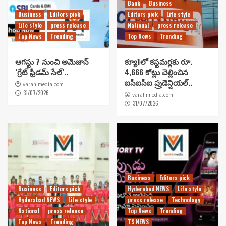
Bank
Business
Business
Editors pick
Editors pick
Life style
Life style
press release
National
press release
Top News
Trending
Top News
Trending
ఆగస్టు 7 నుంచి అమెజాన్
క్యూ1లో కస్టమర్లకు రూ.
‘గ్రేట్ ఫ్రీడమ్ సేల్’..
4,666 కోట్లు చెల్లించిన
ఐసీఐసీఐ ప్రుడెన్షియల్..
varahimedia.com
31/07/2026
varahimedia.com
31/07/2026
Business
Editors pick
Business
Editors pick
Hyderabad NEWS
Life style
Hyderabad NEWS
Life style
press release
Technology
National
press release
Top News
Trending
Top News
Trending
TS NEWS