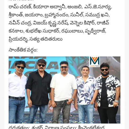
రామ్ చ‌ర‌ణ్‌, కియారా అద్వానీ, అంజ‌లి, ఎస్‌.జె.సూర్య‌,
శ్రీకాంత్‌, జ‌యరాం, బ్ర‌హ్మానందం, సునీల్‌, స‌ముద్ర ఖ‌ని,
న‌వీన్ చంద్ర, విజ‌య్ కృష్ణ న‌రేష్, వెన్నెల కిషోర్‌, రాజీవ్
క‌న‌కాల‌, శుభ‌లేఖ సుధాక‌ర్‌, రఘుబాబు, పృథ్వీరాజ్‌,
ప్రియ‌ద‌ర్శి, స‌త్య‌ త‌దిత‌రులు
సాంకేతిక వ‌ర్గం:
ద‌ర్శ‌క‌త్వం: శంక‌ర్, నిర్మాణ సంస్థ‌లు: శ‌్రీవెంక‌టేశ్వ‌ర