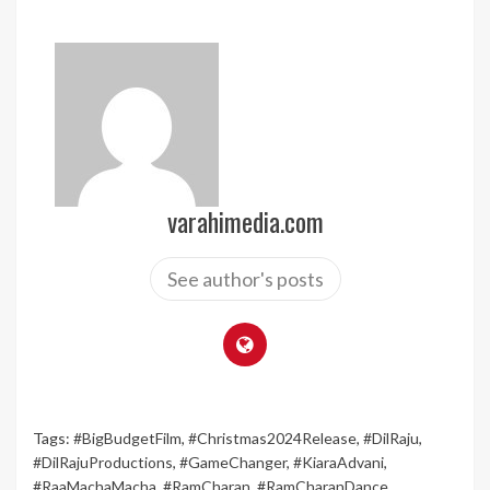
varahimedia.com
See author's posts
Tags:
#BigBudgetFilm
,
#Christmas2024Release
,
#DilRaju
,
#DilRajuProductions
,
#GameChanger
,
#KiaraAdvani
,
#RaaMachaMacha
,
#RamCharan
,
#RamCharanDance
,