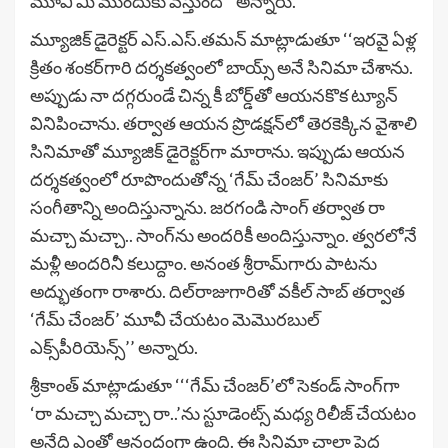
మూవీ మీ ముందుకు వ‌స్తుంది’’ అన్నారు.
మ్యూజిక్ డైరెక్ట‌ర్ ఎస్‌.ఎస్‌.త‌మ‌న్ మాట్లాడుతూ ‘‘ఇర‌వై ఏళ్ల
క్రితం శంక‌ర్‌గారి ద‌ర్శ‌క‌త్వంలో బాయ్స్ అనే సినిమా చేశాను.
అప్పుడు నా ద‌గ్గ‌రుండే చిన్న కీ బోర్డ్‌తో ఆయ‌న‌కొక ట్యూన్
వినిపించాను. త‌ర్వాత ఆయ‌న ప్రొడ‌క్ష‌న్‌లో తెర‌కెక్కిన వైశాలి
సినిమాతో మ్యూజిక్ డైరెక్ట‌ర్‌గా మారాను. ఇప్పుడు ఆయ‌న
ద‌ర్శ‌క‌త్వంలో రూపొందుతోన్న ‘గేమ్ చేంజర్’ సినిమాకు
సంగీతాన్ని అందిస్తున్నాను. జ‌ర‌గండి సాంగ్ త‌ర్వాత రా
మచ్చా మ‌చ్చా.. సాంగ్‌ను అంద‌రికీ అందిస్తున్నాం. త్వ‌ర‌లోనే
మ‌ళ్లీ అంద‌రినీ క‌లుద్దాం. అనంత శ్రీరామ్‌గారు పాట‌ను
అద్భుతంగా రాశారు. దిల్‌రాజుగారితో వ‌కీల్ సాబ్ త‌ర్వాత
‘గేమ్ చేంజర్’ మూవీ చేయ‌టం మెమొర‌బుల్
ఎక్స్‌పీరియెన్స్‌’’ అన్నారు.
శ్రీకాంత్ మాట్లాడుతూ ‘‘‘గేమ్ చేంజర్’లో సెకండ్ సాంగ్‌గా
‘రా మ‌చ్చా మ‌చ్చా రా..’ను స్టూడెంట్స్ మ‌ధ్య రిలీజ్ చేయ‌టం
అనేది ఎంతో ఆనందంగా ఉంది. ఈ సినిమా చాలా పెద్ద