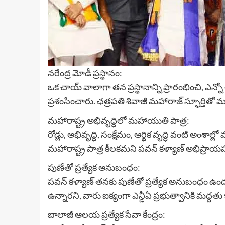
నరేంద్ర మోడీ ప్రస్థానం:
ఒక చాయ్ వాలాగా తన ప్రస్థానాన్ని ప్రారంభించి, ఎన
ప్రశంసించారు. ఛత్రపతి శివాజీ మహారాజ్ స్ఫూర్తితో 
మహారాష్ట్ర అభివృద్ధిలో మహాయుతి పాత్ర:
రోడ్లు, అభివృద్ధి, సంక్షేమం, ఆర్థిక వృద్ధి వంటి అంశ
మహారాష్ట్ర పాత్ర కీలకమని పవన్ కళ్యాణ్ అభిప్రాయపడ
పుణేతో ప్రత్యేక అనుబంధం:
పవన్ కళ్యాణ్ తనకు పుణేతో ప్రత్యేక అనుబంధం ఉందని
ఉన్నారని, వారు ఐక్యంగా ఎన్డీఏ ప్రభుత్వానికి మద్దతు
బాలాజీ ఆలయ ప్రత్యేక సేవా కేంద్రం: