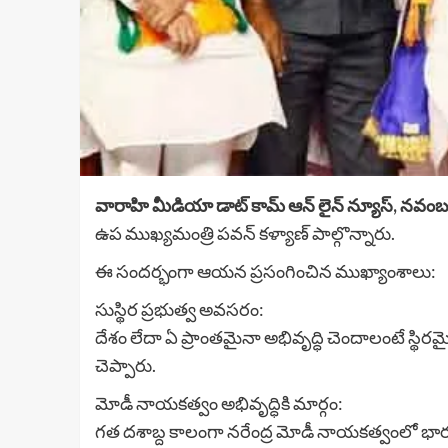
వారాహి మీడియా డాట్ కామ్ ఆన్ లైన్ న్యూస్, నవంబ
ఉప ముఖ్యమంత్రి పవన్ కళ్యాణ్ పాల్గొన్నారు.
ఈ సందర్భంగా ఆయన ప్రసంగించిన ముఖ్యాంశాలు:
సుస్థిర ప్రభుత్వ అవసరం:
దేశం లేదా ఏ ప్రాంతమైనా అభివృద్ధి చెందాలంటే స్థిరమ
చెప్పారు.
మోడీ నాయకత్వం అభివృద్ధికి మార్గం:
గత దశాబ్ద కాలంగా నరేంద్ర మోడీ నాయకత్వంలో భారతద