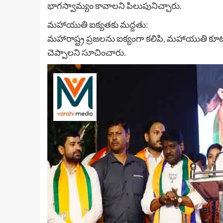
భాగస్వామ్యం కావాలని పిలుపునిచ్చారు.
మహాయుతి ఐక్యతకు మద్దతు:
మహారాష్ట్ర ప్రజలను ఐక్యంగా కలిపి, మహాయుతి కూటమ
చెప్పాలని సూచించారు.