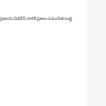
రజలను విడదీసే వారికి ప్రజలు సముచిత బుద్ధి