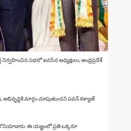
 నిర్వహించిన సభలో జనసేన అధ్యక్షులు, ఆంధ్రప్రదేశ్
డి, అభివృద్ధికి మార్గం చూపుతుందని పవన్ కళ్యాణ్
 కొనియాడారు. ఈ యజ్ఞంలో ప్రతి ఒక్కరూ