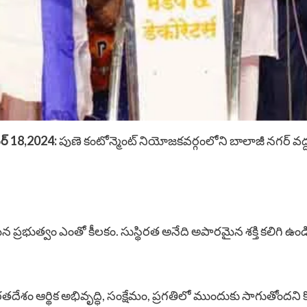
ర్ 18,2024:
పుణె కంటోన్మెంట్ నియోజకవర్గంలోని బాలాజీ నగర్ వద్ద
ైన ప్రభుత్వం ఎంతో కీలకం. సుస్థిరత అనేది అపారమైన శక్తి కలిగి ఉం
ేశం ఆర్థిక అభివృద్ధి, సంక్షేమం, ప్రగతిలో ముందుకు సాగుతోందని