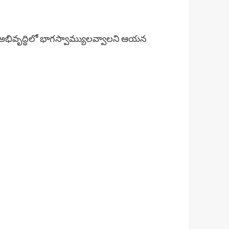
ట్ర అభివృద్ధిలో భాగస్వామ్యులవ్వాలని ఆయన