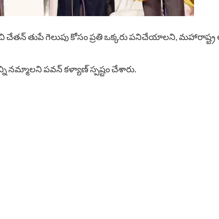
నుంచి చేతన్ తుపే గెలుపు కోసం ప్రతి ఒక్కరు పనిచేయాలని, మహారాష్
 నమ్మాలని పవన్ కళ్యాణ్ స్పష్టం చేశారు.