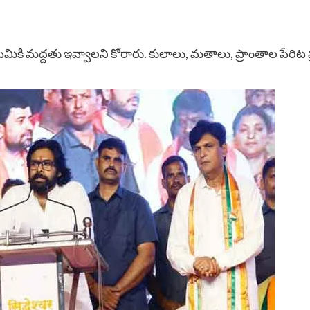
ికి మద్దతు ఇవ్వాలని కోరారు. కులాలు, మతాలు, ప్రాంతాల పేరిట ప్