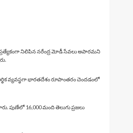
ప్రత్యేకంగా నిలిపిన నరేంద్ర మోడీ సేవలు అపారమని
రు.
ాలర్ల ఆర్థిక వ్యవస్థగా భారతదేశం రూపాంతరం చెందడంలో
శారు. పుణేలో 16,000 మంది తెలుగు ప్రజలు