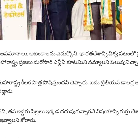
్నో అవమానాలు, ఆటంకాలను ఎదుర్కొని, భారతదేశాన్ని విశ్వ పటంలో 
మహారాష్ట్ర ప్రజలు మరోసారి ఎన్డీఏ కూటమిని నమ్మాలని పిలుపునిచ్చా
ాల్లో మహారాష్ట్ర కీలక పాత్ర పోషిస్తుందని చెప్పారు. ఐదు ట్రిలియన్ డ
్డారు.
, తన ఇద్దరు పిల్లలు ఇక్కడ చదువుకున్నారనే విషయాన్ని గుర్తు చే
 ఇవ్వాలని కోరారు.