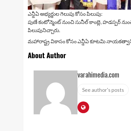
ఎన్డీఏ అభ్యర్థుల గెలుపు కోసం పిలుపు:
పుణే కంటోన్మెంట్ నుంచి సునీల్ కాంబ్లె, హడస్పర్ 
పిలుపునిచ్చారు.
మహారాష్ట్ర వికాసం కోసం ఎన్డీఏ కూటమి నాయకత్వాన్ని
About Author
varahimedia.com
See author's posts