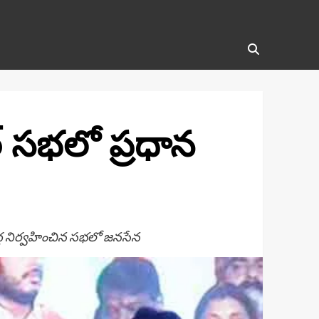
్ సభలో ప్రధాన
ద్ద నిర్వహించిన సభలో జనసేన