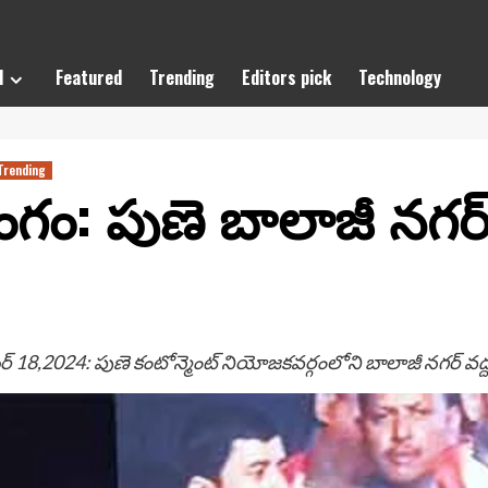
l
Featured
Trending
Editors pick
Technology
Trending
సంగం: పుణె బాలాజీ నగర
ర్ 18,2024: పుణె కంటోన్మెంట్ నియోజకవర్గంలోని బాలాజీ నగర్ వ