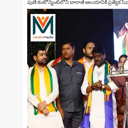
పుణే కంటోన్మెంట్‌లోని బాలాజీ ఆలయానికి ప్రత్యేక స