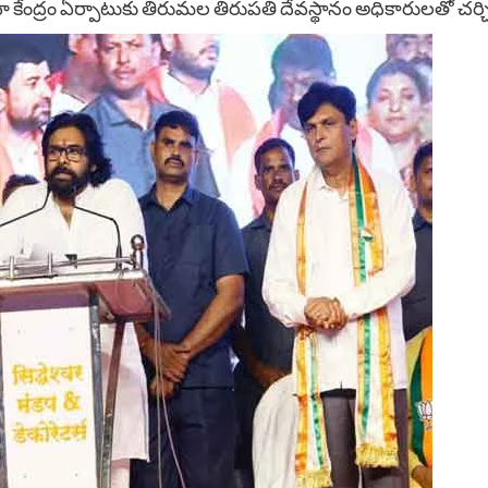
ేవా కేంద్రం ఏర్పాటుకు తిరుమల తిరుపతి దేవస్థానం అధికారులతో చర్చి