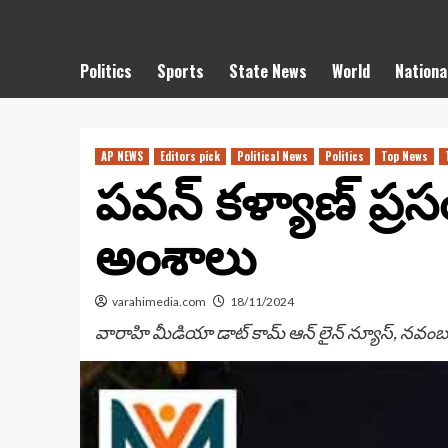
Politics
Sports
State News
World
Nationa
AP NEWS
Editors pick
Political News
Politics
Top News
పవన్ కళ్యాణ్ ప్ర
అంశాలు
varahimedia.com
18/11/2024
వారాహి మీడియా డాట్ కామ్ ఆన్ లైన్ న్యూస్, నవంబ