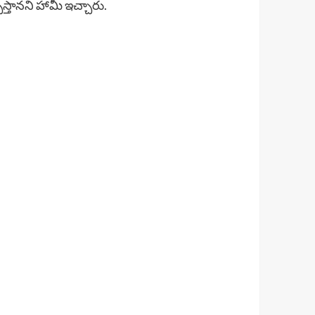
స్తానని హామీ ఇచ్చారు.