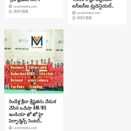
ఐసీఐసీఐ ప్రుడెన్షియల్..
varahimedia.com
31/07/2026
varahimedia.com
31/07/2026
Business
Editors pick
Hyderabad NEWS
Life style
National
press release
Top News
Trending
రెండేళ్ల క్రీడా శ్రేష్టతను వేడుక
చేసిన ఒడిషా AM/NS
ఇండియా ఖో ఖో హై
పెర్ఫార్మెన్స్ సెంటర్..
varahimedia.com