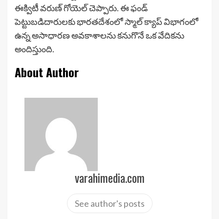
ఈక్విటీ వరుణ్ గోయెల్ చెప్పారు. ఈ ఫండ్
పెట్టుబడిదారులకు భారతదేశంలో స్మాల్ క్యాప్ విభాగంలో
ఉన్న అసాధారణ అవకాశాలను కనుగొనే ఒక వేదికను
అందిస్తుంది.
About Author
varahimedia.com
See author's posts