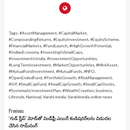
Tags:
#AssetManagement
,
#CapitalMarket
,
#CompoundingReturns
,
#EquityInvestment
,
#EquityScheme
,
#FinancialMarkets
,
#FundLaunch
,
#HighGrowthPotential
,
#IndianEconomy
,
#InvestingInSmallCaps
,
#InvestmentInIndia
,
#InvestmentOpportunities
,
#LongTermInvestment
,
#MarketOpportunities
,
#MiréAsset
,
#MutualFundInvestment
,
#MutualFunds
,
#NFO
,
#OpenEndedFund
,
#PortfolioGrowth
,
#RiskManagement
,
#SIP
,
#SmallCapFund
,
#SmallCapGrowth
,
#SmallCapStocks
,
#SystematicInvestmentPlan
,
#WealthCreation
,
business
,
Lifestyle
,
National
,
Varahi media
,
Varahimedia online news
Continue
Previous
‘గుడ్ స్లీప్’ మోడ్‌తో విండ్‌ఫ్రీ ఎయిర్ కండిషనర్‌లను విడుదల
Reading
చేసిన సామ్‌సంగ్