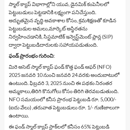
స్మాల్ క్యాప్ విభాగాల్లోని యువ, డైనమిక్ కంపెనీలలో
పెట్టుబడులు పెట్టడానికి లక్ష్యంగా పనిచేస్తుంది.
అద్భుతమైన వృద్ధి అవకాశాల కోసం, క్రమశిక్షణతో కూడిన
పెట్టుబడుల అమలు,మార్కెట్ అస్థిరతను
నిర్వహించడానికి, సిస్టమాటిక్ ఇన్వెస్ట్‌మెంట్ ప్లాన్ల (SIP)
ద్వారా పెట్టుబడిదారులకు సహాయపడుతుంది.
ఫండ్ ప్రారంభం గురించి:
మిరె అసెట్ స్మాల్ క్యాప్ ఫండ్ కొత్త ఫండ్ ఆఫర్ (NFO)
2025 జనవరి 10 నుంచి జనవరి 24 వరకు అందుబాటులో
ఉంటుంది. ఫిబ్రవరి 3, 2025 నుంచి ఈ పథకం నిరంతర
అమ్మకాలు,తిరిగి కొనుగోలు కోసం తిరిగి తెరవబడుతుంది.
NFO సమయంలో కనీస ప్రారంభ పెట్టుబడి రూ. 5,000/-
(ఐదు వేలు) ,తరువాత పెట్టుబడులు రూ. 1/- గుణిజాలుగా
ఉంటాయి.
ఈ ఫండ్ స్మాల్ క్యాప్ స్టాక్‌లలో కనీసం 65% పెట్టుబడి