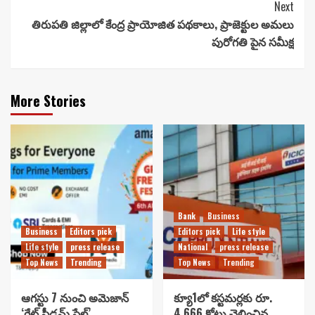
Next
తిరుపతి జిల్లాలో కేంద్ర ప్రాయోజిత పథకాలు, ప్రాజెక్టుల అమలు
పురోగతి పైన సమీక్ష
More Stories
Bank
Business
Business
Editors pick
Editors pick
Life style
Life style
press release
National
press release
Top News
Trending
Top News
Trending
ఆగస్టు 7 నుంచి అమెజాన్
క్యూ1లో కస్టమర్లకు రూ.
‘గ్రేట్ ఫ్రీడమ్ సేల్’..
4,666 కోట్లు చెల్లించిన