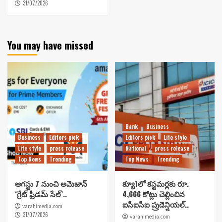
31/07/2026
You may have missed
Bank
Business
Business
Editors pick
Editors pick
Life style
Life style
press release
National
press release
Top News
Trending
Top News
Trending
ఆగస్టు 7 నుంచి అమెజాన్
క్యూ1లో కస్టమర్లకు రూ.
‘గ్రేట్ ఫ్రీడమ్ సేల్’..
4,666 కోట్లు చెల్లించిన
ఐసీఐసీఐ ప్రుడెన్షియల్..
varahimedia.com
31/07/2026
varahimedia.com