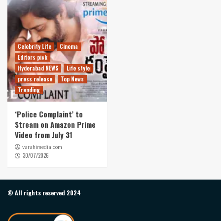
Celebrity Life
Cinema
Editors pick
Hyderabad NEWS
Life style
press release
Top News
Trending
‘Police Complaint’ to
Stream on Amazon Prime
Video from July 31
varahimedia.com
30/07/2026
© All rights reserved 2024