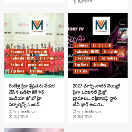
31/07/2026
Business
Editors pick
Business
Editors pick
Hyderabad NEWS
Life style
Hyderabad NEWS
Life style
press release
Technology
National
press release
Top News
Trending
Top News
Trending
TS NEWS
రెండేళ్ల క్రీడా శ్రేష్టతను వేడుక
2027 మార్చి నాటికి వెయ్యికి
చేసిన ఒడిషా AM/NS
పైగా ఒరిజినల్ మైక్రో
ఇండియా ఖో ఖో హై
డ్రామాలు…దక్షిణాదిపై స్టోరీ
పెర్ఫార్మెన్స్ సెంటర్..
టీవీ భారీ అడుగు..
varahimedia.com
varahimedia.com
31/07/2026
31/07/2026