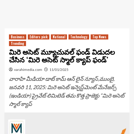
Business
Editors pick
National
Technology
Top News
Trending
మిరె అసెట్ మ్యూచువల్ ఫండ్ విడుదల
చేసిన ‘మిరె అసెట్ స్మాల్ క్యాప్ ఫండ్’
varahimedia.com
11/01/2025
వారాహి మీడియా డాట్ కామ్ ఆన్ లైన్ న్యూస్,ముంబై,
జనవరి 11, 2025: మిరె అసెట్ ఇన్వెస్ట్‌మెంట్ మేనేజర్స్
(ఇండియా) ప్రైవేట్ లిమిటెడ్ తమ కొత్త ప్రాజెక్టు “మిరె అసెట్
స్మాల్ క్యాప్