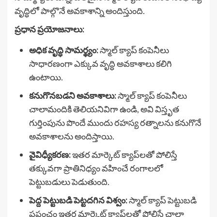
వృద్ధిలో పాల్గొనే అవకాశాన్ని అందిస్తుంది.
ప్రధాన ప్రయోజనాలు:
అధిక వృద్ధి సామర్థ్యం:
స్మాల్ క్యాప్ కంపెనీలు
సాధారణంగా ఎక్కువ వృద్ధి అవకాశాలు కలిగి
ఉంటాయి.
కనుగొనబడని అవకాశాలు:
స్మాల్ క్యాప్ కంపెనీలు
చాలామందికి తెలియనివిగా ఉండి, అవి విస్తృత
గుర్తింపును పొందే ముందు రహస్య రత్నాలను కనుగొనే
అవకాశాలను అందిస్తాయి.
వైవిధ్యీకరణ:
ఇతర మార్కెట్ క్యాప్‌లతో పోలిస్తే
తక్కువగా ప్రాతినిధ్యం వహించే రంగాలలో
పెట్టుబడులు పెడుతుంది.
పెద్ద పెట్టుబడి పెట్టదగిన విశ్వం:
స్మాల్ క్యాప్ పెట్టుబడి
ప్రపంచం ఇతర మార్కెట్ క్యాప్‌లతో పోలిస్తే చాలా