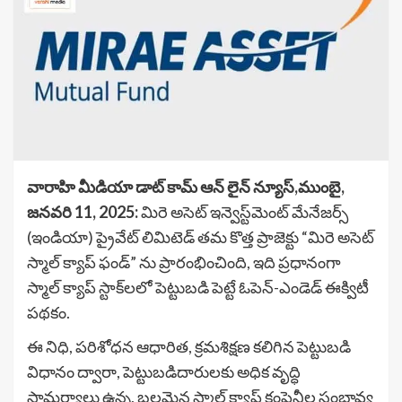
వారాహి మీడియా డాట్ కామ్ ఆన్ లైన్ న్యూస్,ముంబై,
జనవరి 11, 2025:
మిరె అసెట్ ఇన్వెస్ట్‌మెంట్ మేనేజర్స్
(ఇండియా) ప్రైవేట్ లిమిటెడ్ తమ కొత్త ప్రాజెక్టు “మిరె అసెట్
స్మాల్ క్యాప్ ఫండ్” ను ప్రారంభించింది, ఇది ప్రధానంగా
స్మాల్ క్యాప్ స్టాక్‌లలో పెట్టుబడి పెట్టే ఓపెన్-ఎండెడ్ ఈక్విటీ
పథకం.
ఈ నిధి, పరిశోధన ఆధారిత, క్రమశిక్షణ కలిగిన పెట్టుబడి
విధానం ద్వారా, పెట్టుబడిదారులకు అధిక వృద్ధి
సామర్థ్యాలు ఉన్న, బలమైన స్మాల్ క్యాప్ కంపెనీల సంభావ్య