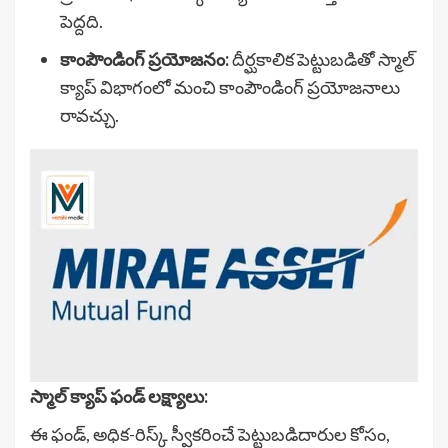
పెద్దది.
కాంపౌండింగ్ ప్రయోజనం:
దీర్ఘకాలిక పెట్టుబడితో స్మాల్
క్యాప్ విభాగంలో మంచి కాంపౌండింగ్ ప్రయోజనాలు
రావచ్చు.
స్మాల్ క్యాప్ ఫండ్ లక్ష్యాలు:
ఈ ఫండ్, అధిక-రిస్క్ స్వీకరించే పెట్టుబడిదారుల కోసం,