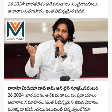
26,2024: భారతదేశం అనేక మతాలు, సంప్రదాయాలు,
ఆచారాల సమాహారం. ఇంత విభిన్నమైన జీవన
వారాహి మీడియా డాట్ కామ్ ఆన్ లైన్ న్యూస్,నవంబర్
26,2024:
భారతదేశం అనేక మతాలు, సంప్రదాయాలు,
ఆచారాల సమాహారం. ఇంత విభిన్నమైన జీవన విధానం
మరెక్కడా కనిపించదు. ఇటువంటి భిన్నత్వంలోనూ