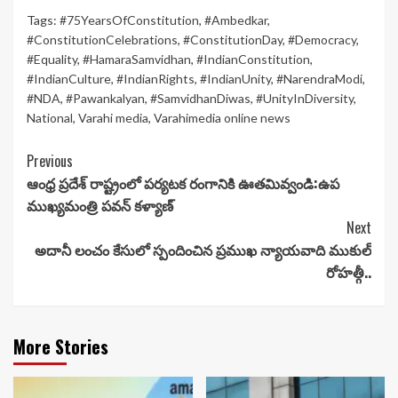
Tags:
#75YearsOfConstitution
,
#Ambedkar
,
#ConstitutionCelebrations
,
#ConstitutionDay
,
#Democracy
,
#Equality
,
#HamaraSamvidhan
,
#IndianConstitution
,
#IndianCulture
,
#IndianRights
,
#IndianUnity
,
#NarendraModi
,
#NDA
,
#Pawankalyan
,
#SamvidhanDiwas
,
#UnityInDiversity
,
National
,
Varahi media
,
Varahimedia online news
Continue
Previous
ఆంధ్ర ప్రదేశ్ రాష్ట్రంలో పర్యటక రంగానికి ఊతమివ్వండి:ఉప
Reading
ముఖ్యమంత్రి పవన్ కళ్యాణ్
Next
అదానీ లంచం కేసులో స్పందించిన ప్రముఖ న్యాయవాది ముకుల్
రోహత్గీ..
More Stories