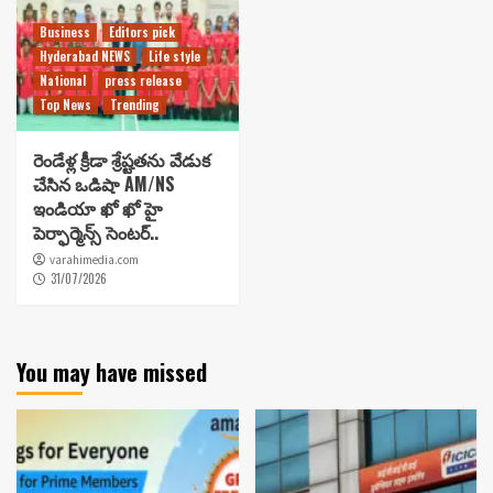
Business
Editors pick
Hyderabad NEWS
Life style
National
press release
Top News
Trending
రెండేళ్ల క్రీడా శ్రేష్టతను వేడుక
చేసిన ఒడిషా AM/NS
ఇండియా ఖో ఖో హై
పెర్ఫార్మెన్స్ సెంటర్..
varahimedia.com
31/07/2026
You may have missed