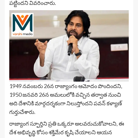
పట్టిందని వివరించారు.
1949 నవంబరు 26న రాజ్యాంగం ఆమోదం పొందిందని,
1950 జనవరి 26న అమలులోకి వచ్చిన తర్వాత నుంచి
అది దేశానికి మార్గదర్శకంగా నిలుస్తోందని పవన్ కళ్యాణ్
గుర్తుచేశారు.
రాజ్యాంగ స్ఫూర్తిని ప్రతి ఒక్కరూ అలవరుచుకోవాలని, ఈ
దేశ అభివృద్ధి కోసం శక్తిమేర కృషి చేయాలని ఆయన