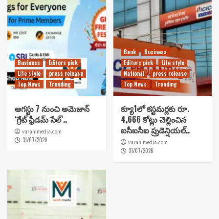
Bank
Business
Business
Editors pick
Editors pick
Life style
Life style
press release
National
press release
Top News
Trending
Top News
Trending
ఆగస్టు 7 నుంచి అమెజాన్
క్యూ1లో కస్టమర్లకు రూ.
‘గ్రేట్ ఫ్రీడమ్ సేల్’..
4,666 కోట్లు చెల్లించిన
ఐసీఐసీఐ ప్రుడెన్షియల్..
varahimedia.com
31/07/2026
varahimedia.com
31/07/2026