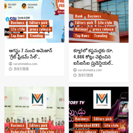
Bank
Business
Business
Editors pick
Editors pick
Life style
Life style
press release
National
press release
Top News
Trending
Top News
Trending
ఆగస్టు 7 నుంచి అమెజాన్
క్యూ1లో కస్టమర్లకు రూ.
‘గ్రేట్ ఫ్రీడమ్ సేల్’..
4,666 కోట్లు చెల్లించిన
ఐసీఐసీఐ ప్రుడెన్షియల్..
varahimedia.com
31/07/2026
varahimedia.com
31/07/2026
Business
Editors pick
Business
Editors pick
Hyderabad NEWS
Life style
Hyderabad NEWS
Life style
press release
Technology