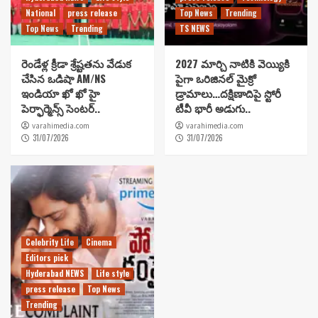
National
press release
Top News
Trending
Top News
Trending
TS NEWS
రెండేళ్ల క్రీడా శ్రేష్టతను వేడుక
2027 మార్చి నాటికి వెయ్యికి
చేసిన ఒడిషా AM/NS
పైగా ఒరిజినల్ మైక్రో
ఇండియా ఖో ఖో హై
డ్రామాలు…దక్షిణాదిపై స్టోరీ
పెర్ఫార్మెన్స్ సెంటర్..
టీవీ భారీ అడుగు..
varahimedia.com
varahimedia.com
31/07/2026
31/07/2026
Celebrity Life
Cinema
Editors pick
Hyderabad NEWS
Life style
press release
Top News
Trending