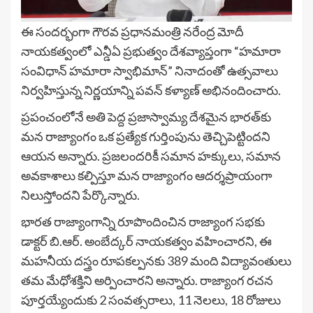
ఈ సందర్భంగా గౌరవ ప్రధానమంత్రి నరేంద్ర మోదీ
నాయకత్వంలో ఎన్డీఏ ప్రభుత్వం దేశవ్యాప్తంగా “హమారా
సంవిధాన్ హమారా స్వాభిమాన్” నినాదంతో ఉత్సవాలు
నిర్వహిస్తున్న నిర్ణయాన్ని పవన్ కళ్యాణ్ అభినందించారు.
ప్రపంచంలోనే అతి పెద్ద ప్రజాస్వామ్య దేశమైన భారత్‌కు
మన రాజ్యాంగం ఒక ప్రత్యేక గుర్తింపును తెచ్చిపెట్టిందని
ఆయన అన్నారు. ప్రజలందరికీ సమాన హక్కులు, సమాన
అవకాశాలు కల్పిస్తూ మన రాజ్యాంగం ఆదర్శప్రాయంగా
నిలుస్తోందని పేర్కొన్నారు.
భారత రాజ్యాంగాన్ని రూపొందించిన రాజ్యాంగ సభకు
డాక్టర్ బి.ఆర్. అంబేద్కర్ నాయకత్వం వహించారని, ఈ
మహనీయ దస్త్రం రూపకల్పనకు 389 మంది విద్యావంతులు
తమ మేధోశక్తిని అర్పించారని అన్నారు. రాజ్యాంగ రచన
పూర్తయ్యేందుకు 2 సంవత్సరాలు, 11 నెలలు, 18 రోజులు