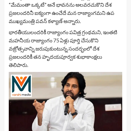
“మేమంతా ఒక్కటే” అనే భావనను అలవరచుకొని దేశ
ప్రజలందరినీ ఐక్యంగా ఉంచేదే మన రాజ్యాంగమని ఉప
ముఖ్యమంత్రి పవన్ కళ్యాణ్ అన్నారు.
భారతీయులందరికీ రాజ్యాంగం పవిత్ర గ్రంథమని, ఇంతటి
మహనీయ రాజ్యాంగం 75 ఏళ్లు పూర్తి చేసుకొని
వజ్రోత్సవాన్ని జరుపుకుంటున్న సందర్భంలో దేశ
ప్రజలందరికీ తన హృదయపూర్వక శుభాకాంక్షలు
తెలిపారు.