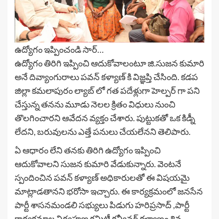
ఉద్యోగం ఇప్పించండి సార్…
ఉద్యోగం తిరిగి ఇప్పించి ఆదుకోవాలంటూ జి.సుజన కుమారి
అనే దివ్యాంగురాలు పవన్ కళ్యాణ్ కి విజ్ఞప్తి చేసింది. కడప
జిల్లా కమలాపురం ల్యాబ్ లో గత పదేళ్లుగా హెల్పర్ గా పని
చేస్తున్న తనను మూడు నెలల క్రితం విధులు నుంచి
తొలగించారని ఆవేదన వ్యక్తం చేశారు. పుట్టుకతో ఒక కిడ్నీ
లేదని, బరువులను ఎత్తే పనులు చేయలేనని తెలిపారు.
ఏ ఆధారం లేని తనకు తిరిగి ఉద్యోగం ఇప్పించి
ఆదుకోవాలని సుజన కుమారి వేడుకున్నారు. వెంటనే
స్పందించిన పవన్ కళ్యాణ్ అధికారులతో ఈ విషయమై
మాట్లాడతానని భరోసా ఇచ్చారు. ఈ కార్యక్రమంలో జనసేన
పార్టీ శాసనమండలి సభ్యులు పిడుగు హరిప్రసాద్ ,పార్టీ
కార్యక్రమాల నిర్వహణ కమిటీ కన్వీనర్ కళ్యాణం శివ