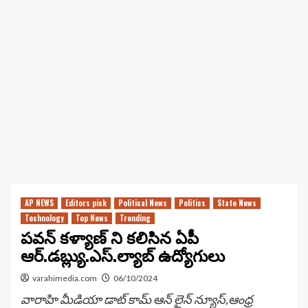
AP NEWS
Editors pick
Political News
Politics
State News
Technology
Top News
Trending
పవన్ కళ్యాణ్ ని కలిసిన ఏపీ
ఆర్.డబ్ల్యు.ఎస్.ల్యాబ్ ఉద్యోగులు
varahimedia.com
06/10/2024
వారాహి మీడియా డాట్ కామ్ ఆన్ లైన్ న్యూస్,ఆంధ్ర