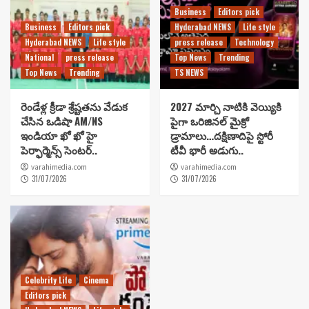
Business
Editors pick
Business
Editors pick
Hyderabad NEWS
Life style
Hyderabad NEWS
Life style
press release
Technology
National
press release
Top News
Trending
Top News
Trending
TS NEWS
రెండేళ్ల క్రీడా శ్రేష్టతను వేడుక
2027 మార్చి నాటికి వెయ్యికి
చేసిన ఒడిషా AM/NS
పైగా ఒరిజినల్ మైక్రో
ఇండియా ఖో ఖో హై
డ్రామాలు…దక్షిణాదిపై స్టోరీ
పెర్ఫార్మెన్స్ సెంటర్..
టీవీ భారీ అడుగు..
varahimedia.com
varahimedia.com
31/07/2026
31/07/2026
Celebrity Life
Cinema
Editors pick