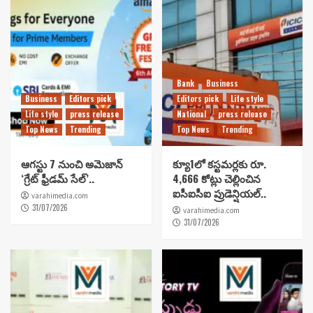
Bank
Business
Business
Editors pick
Editors pick
Life style
Life style
press release
National
press release
Top News
Trending
Top News
Trending
ఆగస్టు 7 నుంచి అమెజాన్
క్యూ1లో కస్టమర్లకు రూ.
‘గ్రేట్ ఫ్రీడమ్ సేల్’..
4,666 కోట్లు చెల్లించిన
ఐసీఐసీఐ ప్రుడెన్షియల్..
varahimedia.com
31/07/2026
varahimedia.com
31/07/2026