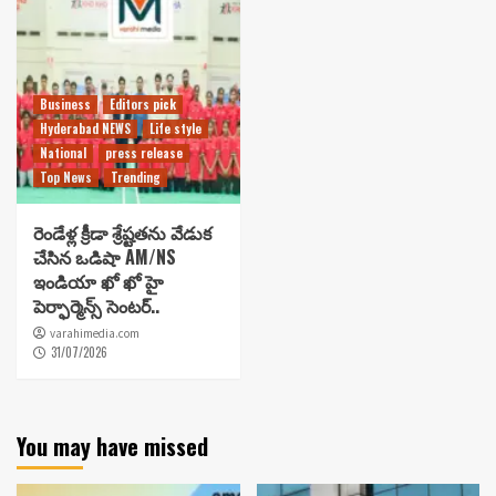
Business
Editors pick
Hyderabad NEWS
Life style
National
press release
Top News
Trending
రెండేళ్ల క్రీడా శ్రేష్టతను వేడుక
చేసిన ఒడిషా AM/NS
ఇండియా ఖో ఖో హై
పెర్ఫార్మెన్స్ సెంటర్..
varahimedia.com
31/07/2026
You may have missed