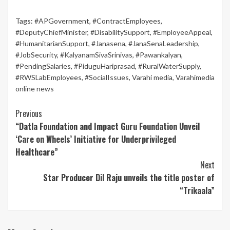
Tags:
#APGovernment
,
#ContractEmployees
,
#DeputyChiefMinister
,
#DisabilitySupport
,
#EmployeeAppeal
,
#HumanitarianSupport
,
#Janasena
,
#JanaSenaLeadership
,
#JobSecurity
,
#KalyanamSivaSrinivas
,
#Pawankalyan
,
#PendingSalaries
,
#PiduguHariprasad
,
#RuralWaterSupply
,
#RWSLabEmployees
,
#SocialIssues
,
Varahi media
,
Varahimedia
online news
Continue
Previous
“Datla Foundation and Impact Guru Foundation Unveil
Reading
‘Care on Wheels’ Initiative for Underprivileged
Healthcare”
Next
Star Producer Dil Raju unveils the title poster of
“Trikaala”