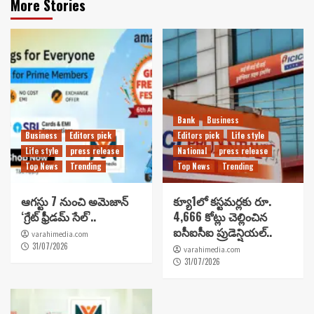
More Stories
Bank
Business
Business
Editors pick
Editors pick
Life style
Life style
press release
National
press release
Top News
Trending
Top News
Trending
ఆగస్టు 7 నుంచి అమెజాన్
క్యూ1లో కస్టమర్లకు రూ.
‘గ్రేట్ ఫ్రీడమ్ సేల్’..
4,666 కోట్లు చెల్లించిన
ఐసీఐసీఐ ప్రుడెన్షియల్..
varahimedia.com
31/07/2026
varahimedia.com
31/07/2026