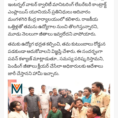
ఇంటర్నల్ వాటర్ క్వాలిటీ మానిటరింగ్ లేబరేటరీ కాంట్రాక్ట్
ఎంప్లాయిస్ యూనియన్ ప్రతినిధులు ఆదివారం
మంగళగిరి కేంద్ర కార్యాలయంలో కలిశారు. రాజకీయ
ఒత్తిళ్లతో తమను ఉద్యోగాల నుంచి తొలగిస్తున్నారని,
మూడు నెలలుగా జీతాలు ఇవ్వలేదని వాపోయారు.
తమకు ఉద్యోగ భద్రత కల్పించి, తమ కుటుంబాలు రోడ్డున
పడకుండా ఆదుకోవాలని విజ్ఞప్తి చేశారు. ఈ సందర్భంగా
పవన్ కళ్యాణ్ మాట్లాడుతూ.. సమస్య పరిష్కరిస్తామని,
పెండింగ్ జీతాలు క్లీయర్ చేసేలా అధికారులకు ఆదేశాలు
జారీ చేస్తానని హామీ ఇచ్చారు.