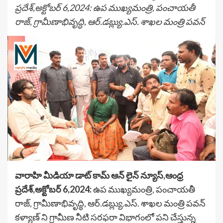
ప్రదేశ్,అక్టోబర్ 6,2024: ఉప ముఖ్యమంత్రి, పంచాయతీ
రాజ్, గ్రామీణాభివృద్ధి, ఆర్.డబ్ల్యు.ఎస్. శాఖల మంత్రి పవన్
వారాహి మీడియా డాట్ కామ్ ఆన్ లైన్ న్యూస్,ఆంధ్ర
ప్రదేశ్,అక్టోబర్ 6,2024:
ఉప ముఖ్యమంత్రి, పంచాయతీ
రాజ్, గ్రామీణాభివృద్ధి, ఆర్.డబ్ల్యు.ఎస్. శాఖల మంత్రి పవన్
కళ్యాణ్ ని గ్రామీణ నీటి సరఫరా విభాగంలో పని చేస్తున్న