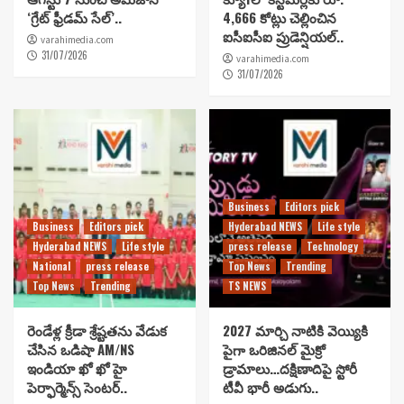
‘గ్రేట్ ఫ్రీడమ్ సేల్’..
4,666 కోట్లు చెల్లించిన
ఐసీఐసీఐ ప్రుడెన్షియల్..
varahimedia.com
31/07/2026
varahimedia.com
31/07/2026
Business
Editors pick
Business
Editors pick
Hyderabad NEWS
Life style
Hyderabad NEWS
Life style
press release
Technology
National
press release
Top News
Trending
Top News
Trending
TS NEWS
రెండేళ్ల క్రీడా శ్రేష్టతను వేడుక
2027 మార్చి నాటికి వెయ్యికి
చేసిన ఒడిషా AM/NS
పైగా ఒరిజినల్ మైక్రో
ఇండియా ఖో ఖో హై
డ్రామాలు…దక్షిణాదిపై స్టోరీ
పెర్ఫార్మెన్స్ సెంటర్..
టీవీ భారీ అడుగు..