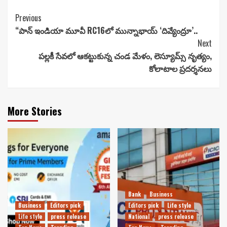
Continue
Previous
“పాన్ ఇండియా మూవీ RC16లో మున్నాభాయ్ ‘దివ్యేంద్రూ’..
Reading
Next
పల్లకీ సేవలో ఆక‌ట్టుకున్న చండ మేళం, లెస్యూమ్స్ నృత్యం,
కోలాటాల ప్రదర్శనలు
More Stories
Bank
Business
Business
Editors pick
Editors pick
Life style
Life style
press release
National
press release