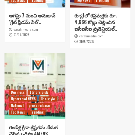
Top News
Trending
Top News
Trending
ఆగస్టు 7 నుంచి అమెజాన్
క్యూ1లో కస్టమర్లకు రూ.
‘గ్రేట్ ఫ్రీడమ్ సేల్’..
4,666 కోట్లు చెల్లించిన
ఐసీఐసీఐ ప్రుడెన్షియల్..
varahimedia.com
31/07/2026
varahimedia.com
31/07/2026
Business
Editors pick
Hyderabad NEWS
Life style
National
press release
Top News
Trending
రెండేళ్ల క్రీడా శ్రేష్టతను వేడుక
చేసిన ఒడిషా AM/NS