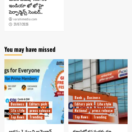
ఇండియా ఖో ఖో హై
పెర్ఫార్మెన్స్ సెంటర్..
varahimedia.com
31/07/2026
You may have missed
Bank
Business
Business
Editors pick
Editors pick
Life style
Life style
press release
National
press release
Top News
Trending
Top News
Trending
ఆగస్టు 7 నుంచి అమెజాన్
క్యూ1లో కస్టమర్లకు రూ.