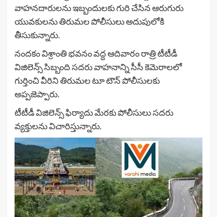
వాహనదారులను ఇబ్బందులకు గురి చేసిన ఆరుగురు
యువకులను తిరుమల పోలీసులు అదుపులోకి
తీసుకున్నారు.
నందకం విశ్రాంతి భవనం వద్ద ఆదివారం రాత్రి టీటీడీ
విజిలెన్స్ సిబ్బంది సదరు వాహనాన్ని సీసీ కెమెరాలలో
గుర్తించి వీరిని తిరుమల టూ టౌన్ పోలీసులకు
అప్పజెప్పారు.
టీటీడీ విజిలెన్స్ ఫిర్యాదు మేరకు పోలీసులు సదరు
వ్యక్తులను విచారిస్తున్నారు.