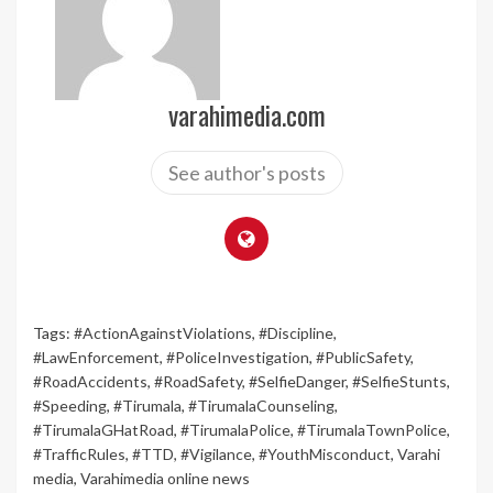
varahimedia.com
See author's posts
Tags:
#ActionAgainstViolations
,
#Discipline
,
#LawEnforcement
,
#PoliceInvestigation
,
#PublicSafety
,
#RoadAccidents
,
#RoadSafety
,
#SelfieDanger
,
#SelfieStunts
,
#Speeding
,
#Tirumala
,
#TirumalaCounseling
,
#TirumalaGHatRoad
,
#TirumalaPolice
,
#TirumalaTownPolice
,
#TrafficRules
,
#TTD
,
#Vigilance
,
#YouthMisconduct
,
Varahi
media
,
Varahimedia online news