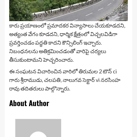
కారు ప్రయాణంలో ప్రమాదకర విన్యాసాలు చేయకూడదని,
అత్యంత వేగం కూడదని, ధార్మిక క్షేత్రంలో విచ్చలవిడిగా
ప్రవర్తించడం పద్ధతి కాదని కౌన్సిలింగ్ ఇచ్చారు.
నిబంధనలను అతిక్రమించడంతో వారిపై చర్యలు
తీసుకుంటామని హెచ్చరించారు.
ఈ సంఘటన విచారించిన వారిలో తిరుమల 2 టౌన్ ci
గారు శ్రీరాముడు, చలపతి, నాలుగవ సెక్టార్ vi నరసింహ
రావు తదితరులు పాల్గొన్నారు.
About Author