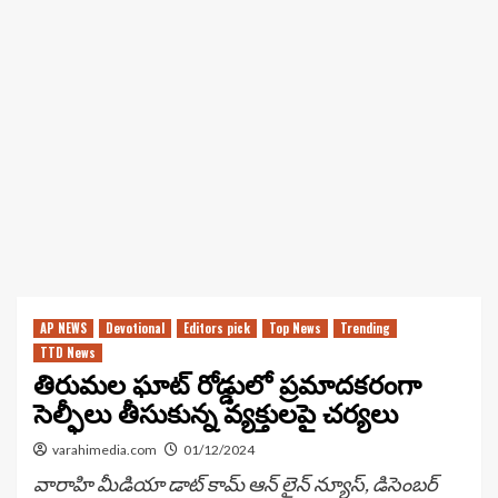
AP NEWS
Devotional
Editors pick
Top News
Trending
TTD News
తిరుమల ఘాట్ రోడ్డులో ప్రమాదకరంగా
సెల్ఫీలు తీసుకున్న వ్యక్తులపై చర్యలు
varahimedia.com
01/12/2024
వారాహి మీడియా డాట్ కామ్ ఆన్ లైన్ న్యూస్, డిసెంబర్