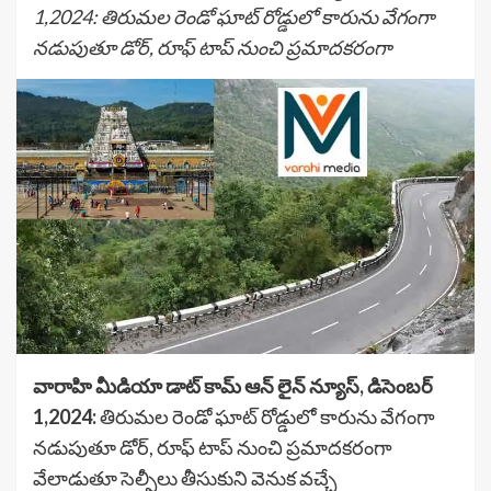
1,2024: తిరుమల రెండో ఘాట్ రోడ్డులో కారును వేగంగా
నడుపుతూ డోర్, రూఫ్ టాప్ నుంచి ప్రమాదకరంగా
వారాహి మీడియా డాట్ కామ్ ఆన్ లైన్ న్యూస్, డిసెంబర్
1,2024:
తిరుమల రెండో ఘాట్ రోడ్డులో కారును వేగంగా
నడుపుతూ డోర్, రూఫ్ టాప్ నుంచి ప్రమాదకరంగా
వేలాడుతూ సెల్ఫీలు తీసుకుని వెనుక వచ్చే