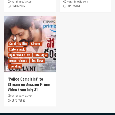
varahimedia.com
varahimedia.com
31/07/2026
31/07/2026
Celebrity Life
Cinema
Editors pick
Hyderabad NEWS
Life style
press release
Top News
Trending
‘Police Complaint’ to
Stream on Amazon Prime
Video from July 31
varahimedia.com
30/07/2026