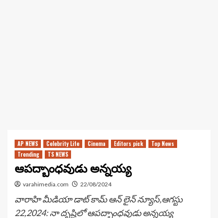
AP NEWS
Celebrity Life
Cinema
Editors pick
Top News
Trending
TS NEWS
ఆపద్బాంధవుడు అన్నయ్య
varahimedia.com
22/08/2024
వారాహి మీడియా డాట్ కామ్ ఆన్ లైన్ న్యూస్,ఆగస్టు
22,2024: నా దృష్టిలో ఆపద్బాంధవుడు అన్నయ్య