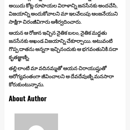
అయిదు కోట్ల రూపాయల విరాళాన్ని జనసేనకు అందచేసి,
విజయాన్ని అందుకోవాలని మా ఇలవేలుపు ఆంజనేయుని
సాక్షిగా చిరంజీవిగారు ఆశీర్వదించారు.
ఆయన ఆ రోజున ఇచ్చిన నైతిక బలం, నైతిక మద్దతు
జనసేనకు అఖండ విజయాన్ని చేకూర్చాయి. అటువంటి
గొప్ప దాతను అన్నగా ఇచ్చినందుకు ఆ భగవంతునికి సదా
కృతజ్ఞుణ్ని.
తల్లి లాంటి మా వదినమ్మతో ఆయన చిరాయుష్షుతో
ఆరోగ్యవంతంగా జీవించాలని ఆ దేవదేవుణ్ని మనసారా
కోరుకుంటున్నాను.
About Author