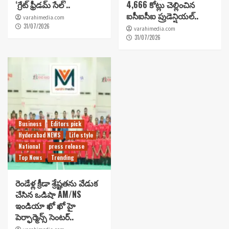
‘గ్రేట్ ఫ్రీడమ్ సేల్’..
4,666 కోట్లు చెల్లించిన
ఐసీఐసీఐ ప్రుడెన్షియల్..
varahimedia.com
31/07/2026
varahimedia.com
31/07/2026
Business
Editors pick
Hyderabad NEWS
Life style
National
press release
Top News
Trending
రెండేళ్ల క్రీడా శ్రేష్టతను వేడుక
చేసిన ఒడిషా AM/NS
ఇండియా ఖో ఖో హై
పెర్ఫార్మెన్స్ సెంటర్..