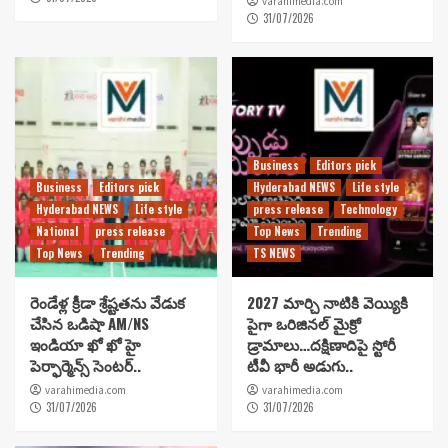
varahimedia.com
31/07/2026
Business
Editors pick
Business
Editors pick
Hyderabad NEWS
Life style
Hyderabad NEWS
Life style
press release
Technology
National
press release
Top News
Trending
Top News
Trending
TS NEWS
రెండేళ్ల క్రీడా శ్రేష్టతను వేడుక
2027 మార్చి నాటికి వెయ్యికి
చేసిన ఒడిషా AM/NS
పైగా ఒరిజినల్ మైక్రో
ఇండియా ఖో ఖో హై
డ్రామాలు…దక్షిణాదిపై స్టోరీ
పెర్ఫార్మెన్స్ సెంటర్..
టీవీ భారీ అడుగు..
varahimedia.com
varahimedia.com
31/07/2026
31/07/2026