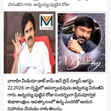
చిరంజీవి గారు. అన్నయ్య పుట్టిన రోజు
వారాహి మీడియా డాట్ కామ్ ఆన్ లైన్ న్యూస్,ఆగస్టు
22,2024: నా దృష్టిలో ఆపద్బాంధవుడు అన్నయ్య చిరంజీవి
గారు. అన్నయ్య పుట్టిన రోజు సందర్భంగా ప్రేమపూర్వక
శుభాకాంక్షలు. ఆపత్కాలంలో ఉన్న ఎందరికో ఆయన
సహాయం చేయడం నాకు తెలుసు.