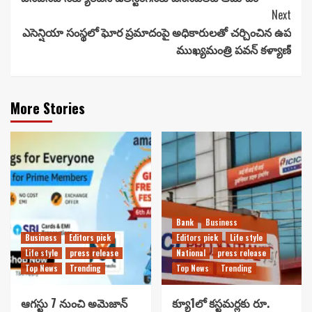
Reading
Next
ఎసెన్షియా సంస్థలో ఘోర ప్రమాదంపై అధికారులతో చర్చించిన ఉప
ముఖ్యమంత్రి పవన్ కళ్యాణ్
More Stories
Bank
Business
Business
Editors pick
Editors pick
Life style
Life style
press release
National
press release
Top News
Trending
Top News
Trending
ఆగస్టు 7 నుంచి అమెజాన్
క్యూ1లో కస్టమర్లకు రూ.