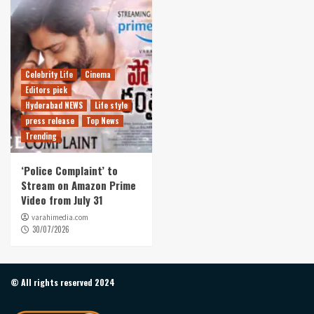
Celebrity Life
Cinema
Editors pick
Hyderabad NEWS
Life style
press release
Top News
Trending
‘Police Complaint’ to
Stream on Amazon Prime
Video from July 31
varahimedia.com
30/07/2026
© All rights reserved 2024