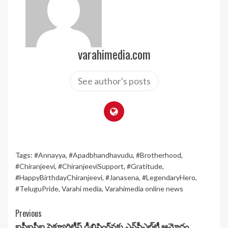
varahimedia.com
See author's posts
Tags:
#Annayya
,
#Apadbhandhavudu
,
#Brotherhood
,
#Chiranjeevi
,
#ChiranjeeviSupport
,
#Gratitude
,
#HappyBirthdayChiranjeevi
,
#Janasena
,
#LegendaryHero
,
#TeluguPride
,
Varahi media
,
Varahimedia online news
Continue
Previous
ఐసీఐసీఐ సెక్యూరిటీస్ డీలిస్టింగ్‌నకు ఎన్‌సీఎల్‌టీ ఆమోదం