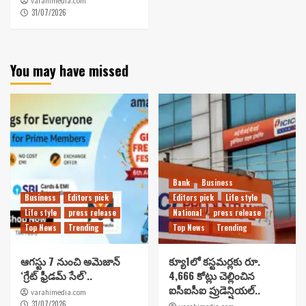
varahimedia.com
31/07/2026
You may have missed
Bank
Business
Business
Editors pick
Editors pick
Life style
Life style
press release
National
press release
Top News
Trending
Top News
Trending
ఆగస్టు 7 నుంచి అమెజాన్
క్యూ1లో కస్టమర్లకు రూ.
‘గ్రేట్ ఫ్రీడమ్ సేల్’..
4,666 కోట్లు చెల్లించిన
ఐసీఐసీఐ ప్రుడెన్షియల్..
varahimedia.com
31/07/2026