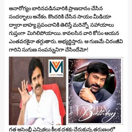
అనారోగ్యం బారినపడినవారికి ప్రాణదానం చేసిన
సందర్భాలు అనేకం. కొందరికి చేసిన సాయం మీడియా
ద్వారా బాహ్య ప్రపంచానికి తెలిస్తే మరెన్నో సహాయాలు
గుప్తంగా మిగిలిపోయాయి. కావలసిన వారి కోసం ఆయన
ఎంతవరకైనా తగ్గుతారు. అభ్యర్ధిస్తారు. ఆ గుణమే చిరంజీవి
గారిని సుగుణ సంపన్నునిగా చేసిందేమో!
గత అసెంబ్లీ ఎన్నికలు కీలక దశకు చేరుకున్న తరుణంలో