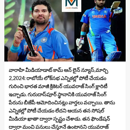
వారాహి మీడియాడాట్ కామ్ ఆన్ లైన్ న్యూస్,మార్చి
2,2024: రాబోయే లోక్‌సభ ఎన్నికల్లో పోటీ చేయడం
గురించి భారత మాజీ క్రికెటర్ యువరాజ్ సింగ్ క్లారిటీ
ఇచ్చాడు. గురుదాస్‌పూర్ స్థానానికి యువరాజ్ సింగ్
పేరును బీజేపీ ఆమోదించినట్లు వార్తలు వచ్చాయి. తాను
ఎన్నికల్లో పోటీ చేయడం లేదని ఆయన తన సోషల్
మీడియా ఖాతా ద్వారా స్పష్టం చేశాడు. తన ఫౌండేషన్
ద్వారా మంచి పనులు చేస్తూనే ఉంటానని యువరాజ్