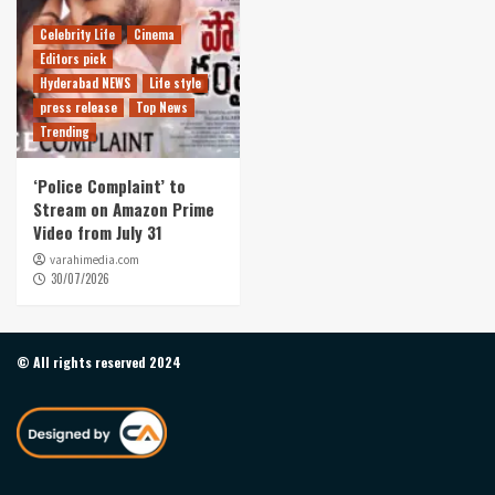
Celebrity Life
Cinema
Editors pick
Hyderabad NEWS
Life style
press release
Top News
Trending
‘Police Complaint’ to
Stream on Amazon Prime
Video from July 31
varahimedia.com
30/07/2026
© All rights reserved 2024