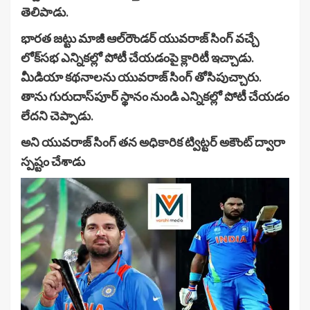
తెలిపాడు.
భారత జట్టు మాజీ ఆల్‌రౌండర్ యువరాజ్ సింగ్ వచ్చే
లోక్‌సభ ఎన్నికల్లో పోటీ చేయడంపై క్లారిటీ ఇచ్చాడు.
మీడియా కథనాలను యువరాజ్ సింగ్ తోసిపుచ్చారు.
తాను గురుదాస్‌పూర్ స్థానం నుండి ఎన్నికల్లో పోటీ చేయడం
లేదని చెప్పాడు.
అని యువరాజ్ సింగ్ తన అధికారిక ట్విట్టర్ అకౌంట్ ద్వారా
స్పష్టం చేశాడు