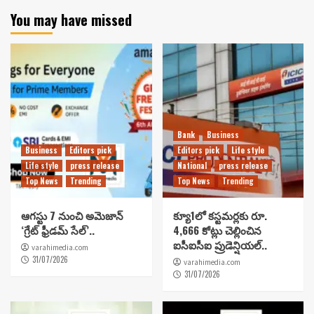
You may have missed
Bank
Business
Business
Editors pick
Editors pick
Life style
Life style
press release
National
press release
Top News
Trending
Top News
Trending
ఆగస్టు 7 నుంచి అమెజాన్
క్యూ1లో కస్టమర్లకు రూ.
‘గ్రేట్ ఫ్రీడమ్ సేల్’..
4,666 కోట్లు చెల్లించిన
ఐసీఐసీఐ ప్రుడెన్షియల్..
varahimedia.com
31/07/2026
varahimedia.com
31/07/2026