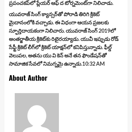
ప్రపంచకప్‌లో ప్లేయర్ ఆఫ్ ద టోర్నమెంట్‌గా నిలిచాడు.
యువరాజ్ సింగ్ క్యాన్సర్‌తో పోరాడి తిరిగి క్రికెట్
మైదానంలోకి వచ్చాడు. ఈ విధంగా ఆయన ప్రజలకు
స్ఫూర్తిదాయకంగా నిలిచారు. యువరాజ్ సింగ్ 2019లో
అంతర్జాతీయ క్రికెట్‌కు రిటైరయ్యాడు. యువీ ఇప్పుడు రోడ్
సేఫ్టీ క్రికెట్ లీగ్‌లో క్రికెట్ యాక్షన్‌లో కనిపిస్తున్నాడు. ఫీల్డ్
వెలుపల, అతను యు వి కెన్ అనే తన ఫౌండేషన్‌తో
సామాజిక సేవలో నిమగ్నమై ఉన్నాడు.10:32 AM
About Author