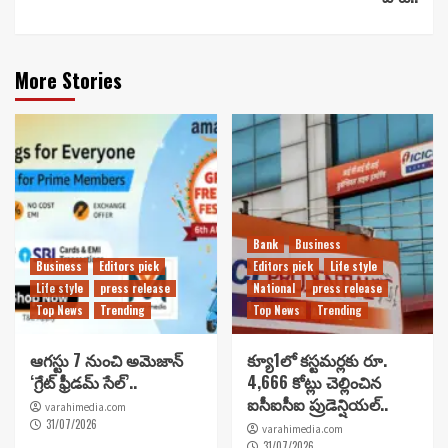
More Stories
Bank
Business
Business
Editors pick
Editors pick
Life style
Life style
press release
National
press release
Top News
Trending
Top News
Trending
ఆగస్టు 7 నుంచి అమెజాన్
క్యూ1లో కస్టమర్లకు రూ.
‘గ్రేట్ ఫ్రీడమ్ సేల్’..
4,666 కోట్లు చెల్లించిన
ఐసీఐసీఐ ప్రుడెన్షియల్..
varahimedia.com
31/07/2026
varahimedia.com
31/07/2026