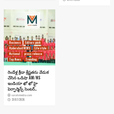
Business
Editors pick
Hyderabad NEWS
Life style
National
press release
Top News
Trending
రెండేళ్ల క్రీడా శ్రేష్టతను వేడుక
చేసిన ఒడిషా AM/NS
ఇండియా ఖో ఖో హై
పెర్ఫార్మెన్స్ సెంటర్..
varahimedia.com
31/07/2026