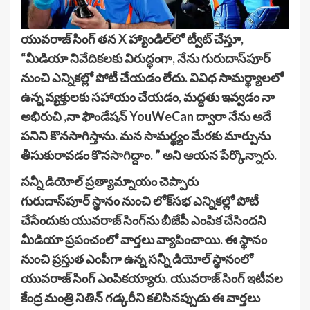
యువరాజ్ సింగ్ తన X హ్యాండిల్‌లో ట్వీట్ చేస్తూ,
“మీడియా నివేదికలకు విరుద్ధంగా, నేను గురుదాస్‌పూర్
నుంచి ఎన్నికల్లో పోటీ చేయడం లేదు. వివిధ సామర్థ్యాలలో
ఉన్న వ్యక్తులకు సహాయం చేయడం, మద్దతు ఇవ్వడం నా
అభిరుచి ,నా ఫౌండేషన్ YouWeCan ద్వారా నేను అదే
పనిని కొనసాగిస్తాను. మన సామర్థ్యం మేరకు మార్పును
తీసుకురావడం కొనసాగిద్దాం. ” అని ఆయన పేర్కొన్నారు.
సన్నీ డియోల్ ప్రత్యామ్నాయం చెప్పారు
గురుదాస్‌పూర్ స్థానం నుంచి లోక్‌సభ ఎన్నికల్లో పోటీ
చేసేందుకు యువరాజ్ సింగ్‌ను బీజేపీ ఎంపిక చేసిందని
మీడియా ప్రపంచంలో వార్తలు వ్యాపించాయి. ఈ స్థానం
నుంచి ప్రస్తుత ఎంపీగా ఉన్న సన్నీ డియోల్ స్థానంలో
యువరాజ్ సింగ్ ఎంపికయ్యారు. యువరాజ్ సింగ్ ఇటీవల
కేంద్ర మంత్రి నితిన్ గడ్కరీని కలిసినప్పుడు ఈ వార్తలు