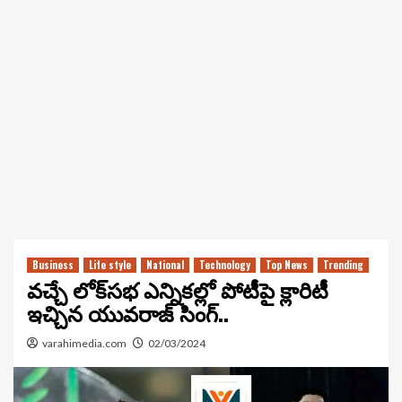
Business
Life style
National
Technology
Top News
Trending
వచ్చే లోక్‌సభ ఎన్నికల్లో పోటీపై క్లారిటీ
ఇచ్చిన యువరాజ్ సింగ్..
varahimedia.com
02/03/2024