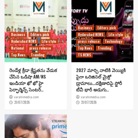
Business
Editors pick
Business
Editors pick
Hyderabad NEWS
Life style
Hyderabad NEWS
Life style
press release
Technology
National
press release
Top News
Trending
Top News
Trending
TS NEWS
రెండేళ్ల క్రీడా శ్రేష్టతను వేడుక
2027 మార్చి నాటికి వెయ్యికి
చేసిన ఒడిషా AM/NS
పైగా ఒరిజినల్ మైక్రో
ఇండియా ఖో ఖో హై
డ్రామాలు…దక్షిణాదిపై స్టోరీ
పెర్ఫార్మెన్స్ సెంటర్..
టీవీ భారీ అడుగు..
varahimedia.com
varahimedia.com
31/07/2026
31/07/2026