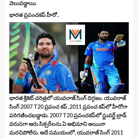
వెలువడ్డాయి.
భారత ప్రపంచకప్ హీరో..
భారత క్రికెట్ చరిత్రలో యువరాజ్ సింగ్ దిగ్గజం. యువరాజ్
సింగ్ 2007 T20 ప్రపంచ కప్ ,2011 ప్రపంచ కప్‌లో హీరోగా
పరిగణించబడ్డాడు. 2007 T20 ప్రపంచకప్‌లో స్టువర్ట్ బ్రాడ్
వరుసగా ఆరు సిక్సర్‌లను ఏ అభిమాని అయినా
మరచిపోలేరు. అదే సమయంలో, యువరాజ్ సింగ్ 2011