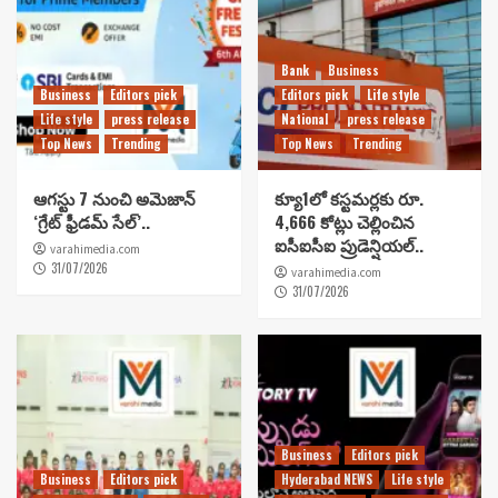
Bank
Business
Business
Editors pick
Editors pick
Life style
Life style
press release
National
press release
Top News
Trending
Top News
Trending
ఆగస్టు 7 నుంచి అమెజాన్
క్యూ1లో కస్టమర్లకు రూ.
‘గ్రేట్ ఫ్రీడమ్ సేల్’..
4,666 కోట్లు చెల్లించిన
ఐసీఐసీఐ ప్రుడెన్షియల్..
varahimedia.com
31/07/2026
varahimedia.com
31/07/2026
Business
Editors pick
Business
Editors pick
Hyderabad NEWS
Life style