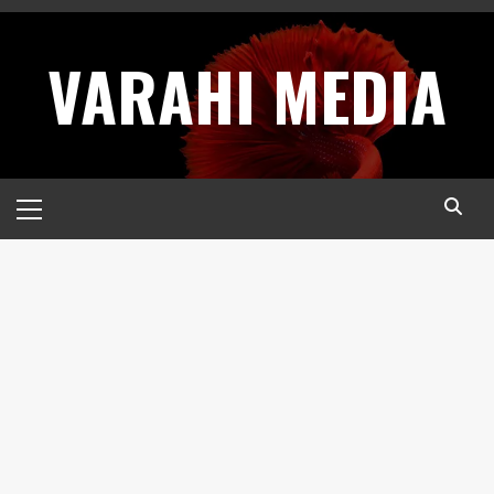
Skip
to
VARAHI MEDIA
content
Primary
Menu