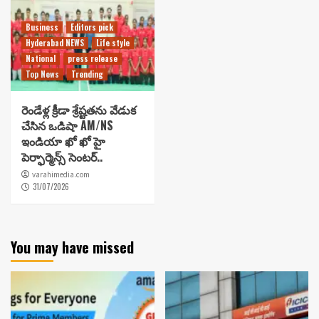
Business
Editors pick
Hyderabad NEWS
Life style
National
press release
Top News
Trending
రెండేళ్ల క్రీడా శ్రేష్టతను వేడుక
చేసిన ఒడిషా AM/NS
ఇండియా ఖో ఖో హై
పెర్ఫార్మెన్స్ సెంటర్..
varahimedia.com
31/07/2026
You may have missed