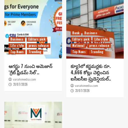
Bank
Business
Business
Editors pick
Editors pick
Life style
Life style
press release
National
press release
Top News
Trending
Top News
Trending
ఆగస్టు 7 నుంచి అమెజాన్
క్యూ1లో కస్టమర్లకు రూ.
‘గ్రేట్ ఫ్రీడమ్ సేల్’..
4,666 కోట్లు చెల్లించిన
ఐసీఐసీఐ ప్రుడెన్షియల్..
varahimedia.com
31/07/2026
varahimedia.com
31/07/2026