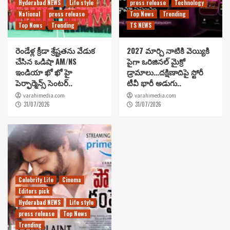
Hyderabad NEWS
Life style
press release
Technology
National
press release
Top News
Trending
Top News
Trending
TS NEWS
రెండేళ్ల క్రీడా శ్రేష్టతను వేడుక
2027 మార్చి నాటికి వెయ్యికి
చేసిన ఒడిషా AM/NS
పైగా ఒరిజినల్ మైక్రో
ఇండియా ఖో ఖో హై
డ్రామాలు…దక్షిణాదిపై స్టోరీ
పెర్ఫార్మెన్స్ సెంటర్..
టీవీ భారీ అడుగు..
varahimedia.com
varahimedia.com
31/07/2026
31/07/2026
Celebrity Life
Cinema
Editors pick
Hyderabad NEWS
Life style
press release
Top News
Trending