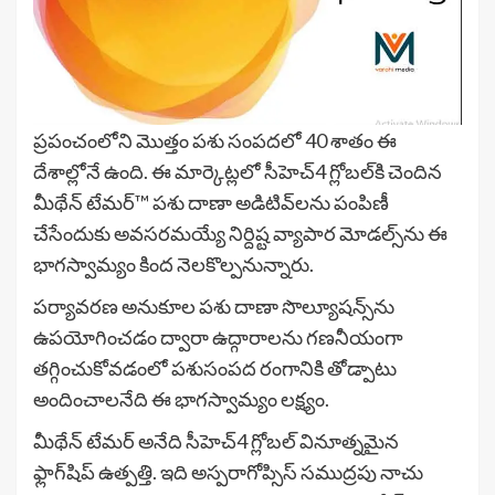
ప్రపంచంలోని మొత్తం పశు సంపదలో 40 శాతం ఈ
దేశాల్లోనే ఉంది. ఈ మార్కెట్లలో సీహెచ్4 గ్లోబల్‌కి చెందిన
మీథేన్ టేమర్™ పశు దాణా అడిటివ్‌లను పంపిణీ
చేసేందుకు అవసరమయ్యే నిర్దిష్ట వ్యాపార మోడల్స్‌ను ఈ
భాగస్వామ్యం కింద నెలకొల్పనున్నారు.
పర్యావరణ అనుకూల పశు దాణా సొల్యూషన్స్‌ను
ఉపయోగించడం ద్వారా ఉద్గారాలను గణనీయంగా
తగ్గించుకోవడంలో పశుసంపద రంగానికి తోడ్పాటు
అందించాలనేది ఈ భాగస్వామ్యం లక్ష్యం.
మీథేన్ టేమర్ అనేది సీహెచ్4 గ్లోబల్ వినూత్నమైన
ఫ్లాగ్‌షిప్ ఉత్పత్తి. ఇది అస్పరాగోప్సిస్ సముద్రపు నాచు