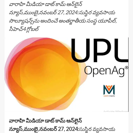
వారాహి మీడియా డాట్ కామ్ ఆన్‌లైన్
న్యూస్,ముంబై,నవంబర్ 27, 2024:సుస్థిర వ్యవసాయ
సొల్యూషన్స్‌ను అందించే అంతర్జాతీయ సంస్థ యూపీల్,
సీహెచ్4 గ్లోబల్
వారాహి మీడియా డాట్ కామ్ ఆన్‌లైన్
న్యూస్,ముంబై,నవంబర్ 27, 2024:
సుస్థిర వ్యవసాయ