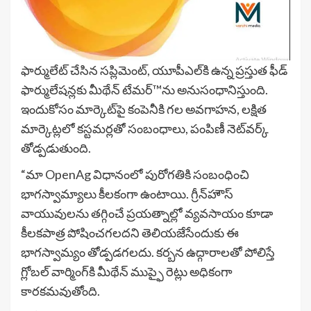
ఫార్ములేట్ చేసిన సప్లిమెంట్, యూపీఎల్‌కి ఉన్న ప్రస్తుత ఫీడ్
ఫార్ములేషన్లకు మీథేన్ టేమర్‌™ను అనుసంధానిస్తుంది.
ఇందుకోసం మార్కెట్‌పై కంపెనీకి గల అవగాహన, లక్షిత
మార్కెట్లలో కస్టమర్లతో సంబంధాలు, పంపిణీ నెట్‌వర్క్‌
తోడ్పడుతుంది.
“మా OpenAg విధానంలో పురోగతికి సంబంధించి
భాగస్వామ్యాలు కీలకంగా ఉంటాయి. గ్రీన్‌హౌస్
వాయువులను తగ్గించే ప్రయత్నాల్లో వ్యవసాయం కూడా
కీలకపాత్ర పోషించగలదని తెలియజేసేందుకు ఈ
భాగస్వామ్యం తోడ్పడగలదు. కర్బన ఉద్గారాలతో పోలిస్తే
గ్లోబల్ వార్మింగ్‌కి మీథేన్ ముప్ఫై రెట్లు అధికంగా
కారకమవుతోంది.