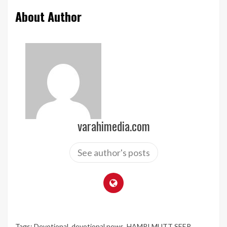
About Author
varahimedia.com
See author's posts
Tags:
Devotional
,
devotional news
,
HAMPI MUTT SEER
,