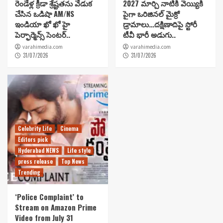
రెండేళ్ల క్రీడా శ్రేష్టతను వేడుక
2027 మార్చి నాటికి వెయ్యికి
చేసిన ఒడిషా AM/NS
పైగా ఒరిజినల్ మైక్రో
ఇండియా ఖో ఖో హై
డ్రామాలు…దక్షిణాదిపై స్టోరీ
పెర్ఫార్మెన్స్ సెంటర్..
టీవీ భారీ అడుగు..
varahimedia.com
varahimedia.com
31/07/2026
31/07/2026
Celebrity Life
Cinema
Editors pick
Hyderabad NEWS
Life style
press release
Top News
Trending
‘Police Complaint’ to
Stream on Amazon Prime
Video from July 31