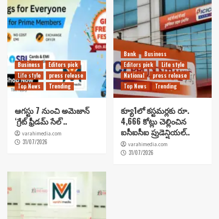
Bank
Business
Business
Editors pick
Editors pick
Life style
Life style
press release
National
press release
Top News
Trending
Top News
Trending
ఆగస్టు 7 నుంచి అమెజాన్
క్యూ1లో కస్టమర్లకు రూ.
‘గ్రేట్ ఫ్రీడమ్ సేల్’..
4,666 కోట్లు చెల్లించిన
ఐసీఐసీఐ ప్రుడెన్షియల్..
varahimedia.com
31/07/2026
varahimedia.com
31/07/2026