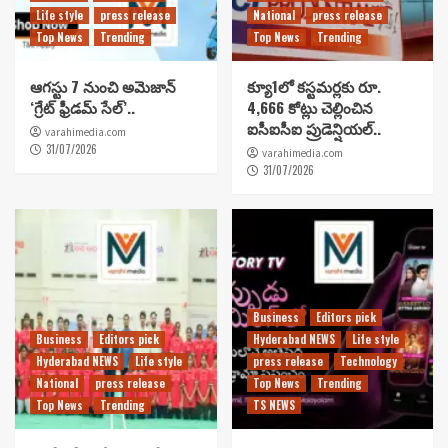
Life style
press release
National
press release
Top News
Trending
Top News
Trending
ఆగస్టు 7 నుంచి అమెజాన్
క్యూ1లో కస్టమర్లకు రూ.
‘గ్రేట్ ఫ్రీడమ్ సేల్’..
4,666 కోట్లు చెల్లించిన
ఐసీఐసీఐ ప్రుడెన్షియల్..
varahimedia.com
31/07/2026
varahimedia.com
31/07/2026
Business
Editors pick
Business
Editors pick
Hyderabad NEWS
Life style
Hyderabad NEWS
Life style
press release
Technology
National
press release
Top News
Trending
Top News
Trending
TS NEWS