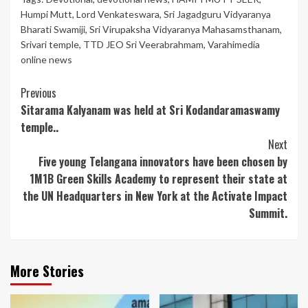
Humpi Mutt
,
Lord Venkateswara
,
Sri Jagadguru Vidyaranya
Bharati Swamiji
,
Sri Virupaksha Vidyaranya Mahasamsthanam
,
Srivari temple
,
TTD JEO Sri Veerabrahmam
,
Varahimedia
online news
Continue
Previous
Sitarama Kalyanam was held at Sri Kodandaramaswamy
Reading
temple..
Next
Five young Telangana innovators have been chosen by
1M1B Green Skills Academy to represent their state at
the UN Headquarters in New York at the Activate Impact
Summit.
More Stories