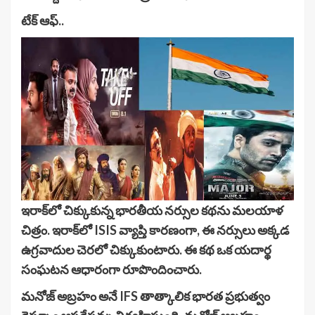
టేక్ ఆఫ్..
ఇరాక్‌లో చిక్కుకున్న భారతీయ నర్సుల కథను మలయాళ
చిత్రం. ఇరాక్‌లో ISIS వ్యాప్తి కారణంగా, ఈ నర్సులు అక్కడ
ఉగ్రవాదుల చెరలో చిక్కుకుంటారు. ఈ కథ ఒక యదార్థ
సంఘటన ఆధారంగా రూపొందించారు.
మనోజ్ అబ్రహం అనే IFS తాత్కాలిక భారత ప్రభుత్వం