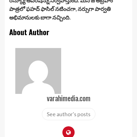
రెస్క్యూ ఆపరేషన్ను నిర్వహిస్తుంది. మనోజ్ అబ్రహం
పాత్రలో ఫహద్ ఫాసిల్ నటించగా, నర్సుగా పార్వతి
అభిమానులకు బాగా నచ్చింది.
About Author
varahimedia.com
See author's posts