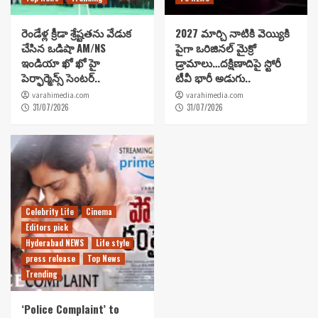
రెండేళ్ల క్రీడా శ్రేష్టతను వేడుక
2027 మార్చి నాటికి వెయ్యికి
చేసిన ఒడిషా AM/NS
పైగా ఒరిజినల్ మైక్రో
ఇండియా ఖో ఖో హై
డ్రామాలు…దక్షిణాదిపై స్టోరీ
పెర్ఫార్మెన్స్ సెంటర్..
టీవీ భారీ అడుగు..
varahimedia.com
varahimedia.com
31/07/2026
31/07/2026
Celebrity Life
Cinema
Editors pick
Hyderabad NEWS
Life style
press release
Top News
Trending
‘Police Complaint’ to