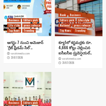
Bank
Business
Business
Editors pick
Editors pick
Life style
Life style
press release
National
press release
Top News
Trending
Top News
Trending
ఆగస్టు 7 నుంచి అమెజాన్
క్యూ1లో కస్టమర్లకు రూ.
‘గ్రేట్ ఫ్రీడమ్ సేల్’..
4,666 కోట్లు చెల్లించిన
ఐసీఐసీఐ ప్రుడెన్షియల్..
varahimedia.com
31/07/2026
varahimedia.com
31/07/2026
Business
Editors pick