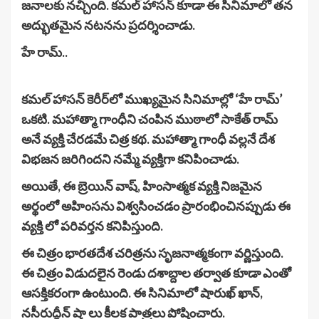
జనాలకు నచ్చింది. కమల్ హాసన్ కూడా ఈ సినిమాలో తన
అద్భుతమైన నటనను ప్రదర్శించాడు.
హే రామ్..
కమల్ హాసన్ కెరీర్‌లో ముఖ్యమైన సినిమాల్లో ‘హే రామ్’
ఒకటి. మహాత్మా గాంధీని చంపిన ముఠాలో సాకేత్ రామ్
అనే వ్యక్తి చేరడమే చిత్ర కథ. మహాత్మా గాంధీ వల్లనే దేశ
విభజన జరిగిందని నమ్మే వ్యక్తిగా కనిపించాడు.
అయితే, ఈ బ్రెయిన్ వాష్, హింసాత్మక వ్యక్తి నిజమైన
అర్థంలో అహింసను విశ్వసించడం ప్రారంభించినప్పుడు ఈ
వ్యక్తి లో పరివర్తన కనిపిస్తుంది.
ఈ చిత్రం భారతదేశ చరిత్రను సృజనాత్మకంగా వర్ణిస్తుంది.
ఈ చిత్రం విడుదలైన రెండు దశాబ్దాల తర్వాత కూడా ఎంతో
ఆసక్తికరంగా ఉంటుంది. ఈ సినిమాలో షారుఖ్ ఖాన్,
నసీరుద్దీన్ షా లు కీలక పాత్రలు పోషించారు.