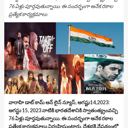
76 ఏళ్లు పూర్తవుతున్నాయి. ఈ సందర్భంగా అనేక రకాల
ప్రత్యేక కార్యక్రమాలు
వారాహి డాట్ కామ్ ఆన్ లైన్ న్యూస్, ఆగష్టు14,2023:
ఆగస్టు 15, 2023 నాటికి భారతదేశానికి స్వాతంత్య్రంవచ్చి
76 ఏళ్లు పూర్తవుతున్నాయి. ఈ సందర్భంగా అనేక రకాల
ప్రత్యేక కార్యక్రమాలు నిర్వహిస్తుంటారు. దేశభక్తి నేపథ్యంలో