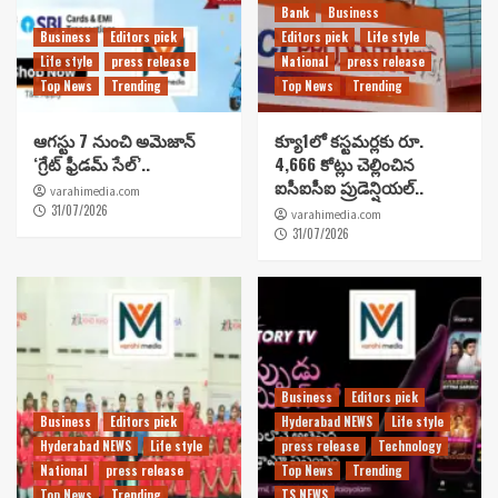
Bank
Business
Business
Editors pick
Editors pick
Life style
Life style
press release
National
press release
Top News
Trending
Top News
Trending
ఆగస్టు 7 నుంచి అమెజాన్
క్యూ1లో కస్టమర్లకు రూ.
‘గ్రేట్ ఫ్రీడమ్ సేల్’..
4,666 కోట్లు చెల్లించిన
ఐసీఐసీఐ ప్రుడెన్షియల్..
varahimedia.com
31/07/2026
varahimedia.com
31/07/2026
Business
Editors pick
Business
Editors pick
Hyderabad NEWS
Life style
Hyderabad NEWS
Life style
press release
Technology
National
press release
Top News
Trending
Top News
Trending
TS NEWS