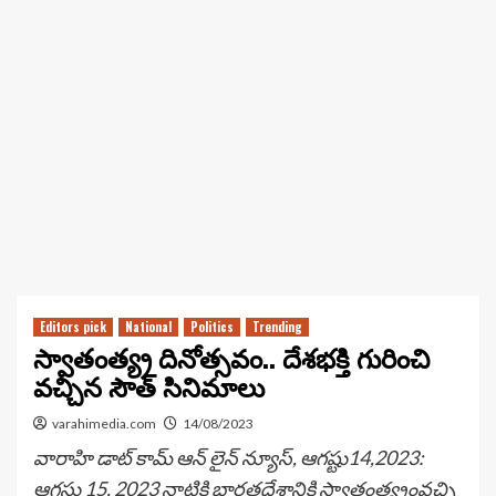
Editors pick
National
Politics
Trending
స్వాతంత్య్ర దినోత్సవం.. దేశభక్తి గురించి
వచ్చిన సౌత్ సినిమాలు
varahimedia.com
14/08/2023
వారాహి డాట్ కామ్ ఆన్ లైన్ న్యూస్, ఆగష్టు14,2023:
ఆగస్టు 15, 2023 నాటికి భారతదేశానికి స్వాతంత్య్రంవచ్చి