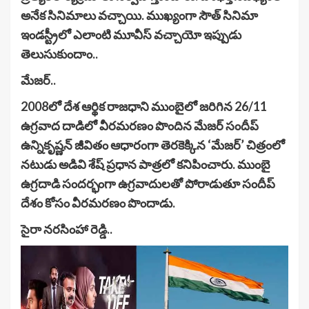
అనేక సినిమాలు వచ్చాయి. ముఖ్యంగా సౌత్ సినిమా
ఇండస్ట్రీలో ఎలాంటి మూవీస్ వచ్చాయో ఇప్పుడు
తెలుసుకుందాం..
మేజర్..
2008లో దేశ ఆర్థిక రాజధాని ముంబైలో జరిగిన 26/11
ఉగ్రవాద దాడిలో వీరమరణం పొందిన మేజర్ సందీప్
ఉన్నికృష్ణన్ జీవితం ఆధారంగా తెరకెక్కిన ‘మేజర్’ చిత్రంలో
నటుడు అడివి శేష్ ప్రధాన పాత్రలో కనిపించారు. ముంబై
ఉగ్రదాడి సందర్భంగా ఉగ్రవాదులతో పోరాడుతూ సందీప్
దేశం కోసం వీరమరణం పొందాడు.
సైరా నరసింహా రెడ్డి..