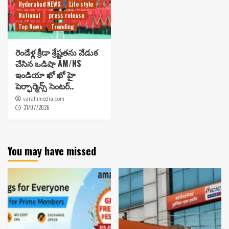
Hyderabad NEWS
Life style
National
press release
Top News
Trending
రెండేళ్ల క్రీడా శ్రేష్టతను వేడుక
చేసిన ఒడిషా AM/NS
ఇండియా ఖో ఖో హై
పెర్ఫార్మెన్స్ సెంటర్..
varahimedia.com
31/07/2026
You may have missed