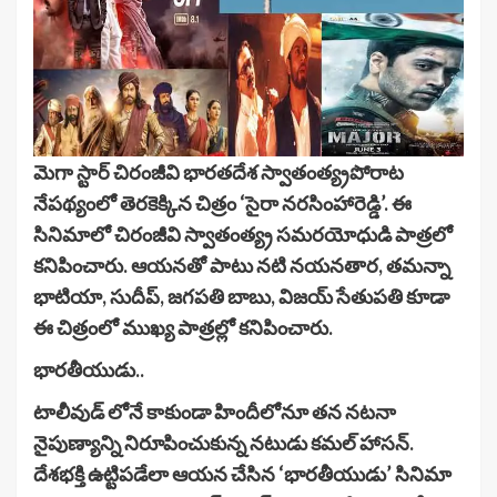
మెగా స్టార్ చిరంజీవి భారతదేశ స్వాతంత్య్రపోరాట
నేపథ్యంలో తెరకెక్కిన చిత్రం ‘సైరా నరసింహారెడ్డి’. ఈ
సినిమాలో చిరంజీవి స్వాతంత్య్ర సమరయోధుడి పాత్రలో
కనిపించారు. ఆయనతో పాటు నటి నయనతార, తమన్నా
భాటియా, సుదీప్, జగపతి బాబు, విజయ్ సేతుపతి కూడా
ఈ చిత్రంలో ముఖ్య పాత్రల్లో కనిపించారు.
భారతీయుడు..
టాలీవుడ్ లోనే కాకుండా హిందీలోనూ తన నటనా
నైపుణ్యాన్ని నిరూపించుకున్న నటుడు కమల్ హాసన్.
దేశభక్తి ఉట్టిపడేలా ఆయన చేసిన ‘భారతీయుడు’ సినిమా