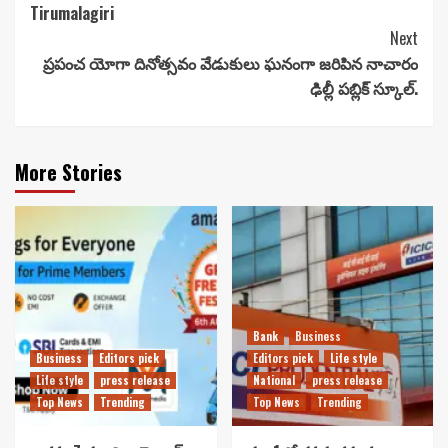
Tirumalagiri
Next
ప్రపంచ యోగా దినోత్సవం వేడుకులు ఘనంగా జరిపిన నాచారం
ఢిల్లీ పబ్లిక్ స్కూల్.
More Stories
Bank
Business
Business
Editors pick
Editors pick
Life style
Life style
press release
National
press release
Top News
Trending
Top News
Trending