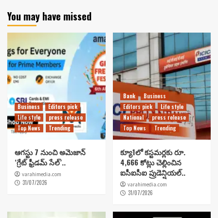
You may have missed
Bank
Business
Business
Editors pick
Editors pick
Life style
Life style
press release
National
press release
Top News
Trending
Top News
Trending
ఆగస్టు 7 నుంచి అమెజాన్
క్యూ1లో కస్టమర్లకు రూ.
‘గ్రేట్ ఫ్రీడమ్ సేల్’..
4,666 కోట్లు చెల్లించిన
ఐసీఐసీఐ ప్రుడెన్షియల్..
varahimedia.com
31/07/2026
varahimedia.com
31/07/2026