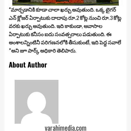
“మార్చడానికి కూడా చాలా ఖర్చు అవుతుంది. ఒక్క టైగర్
ఎన్ క్లోజర్ ఏర్పాటుకు దాదాపు రూ.2 కోట్ల నుంచి రూ.3 కోట్ల
వరకు ఖర్చు అవుతుంది. ఇది కాకుండా, ఆవాసాల
ఏర్పాటుకు కనీసం ఐదు సంవత్సరాలు పడుతుంది. ఈ
అంశాలన్నింటినీ పరిగణనలోకి తీసుకుంటే, ఇది పెద్ద సవాలే
”అని జూ పార్క్ అధికారి తెలిపారు.
About Author
varahimedia.com