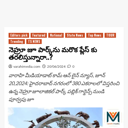
Editors pick
Featured
National
State News
Top News
TOUR
Trending
TS NEWS
నెహ్రూ జూ పార్క్‌ను మరొక ప్లేస్ కు
తరలిస్తున్నారా..?
varahimedia.com
20/06/2024
0
వారాహి మీడియాడాట్ కామ్ ఆన్ లైన్ న్యూస్, జూన్
20,2024: హైదరాబాద్ నగరంలో 380 ఎకరాలలో విస్తరించి
ఉన్న నెహ్రూ జూలాజికల్ పార్క్ పబ్లిక్ గార్డెన్స్ నుండి
పూర్వపు జూ