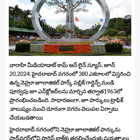
వారాహి మీడియాడాట్ కామ్ ఆన్ లైన్ న్యూస్, జూన్
20,2024: హైదరాబాద్ నగరంలో 380 ఎకరాలలో విస్తరించి
ఉన్న నెహ్రూ జూలాజికల్ పార్క్ పబ్లిక్ గార్డెన్స్ నుండి
పూర్వపు జూ ఎన్‌క్లోజర్‌లను మార్చిన తర్వాత1963లో
ప్రారంభించబడింది. సాధారణంగా, జూ పార్కులు ట్రాఫిక్
,కాలుష్యం నుంచి దూరంగా నగరం వెలుపల ఏర్పాటు
చేయబడతాయి
హైదరాబాద్ నగరంలోని నెహ్రూ జూలాజికల్ పార్కును
షాద్‌నగర్‌లోని ఫారెస్ట్ బ్లాక్‌కు తరలించేందుకు ప్రయత్నాలు