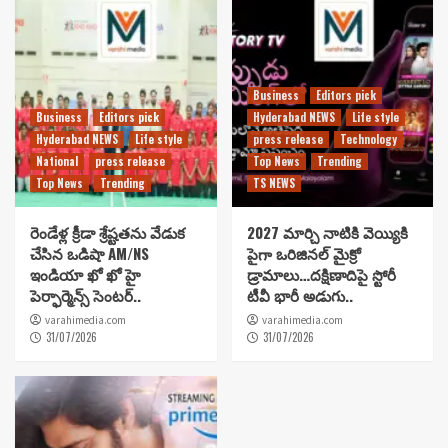
Business
Editors pick
Business
Editors pick
Hyderabad NEWS
Life style
Hyderabad NEWS
Life style
press release
Technology
National
press release
Top News
Trending
Top News
Trending
TS NEWS
రెండేళ్ల క్రీడా శ్రేష్టతను వేడుక
2027 మార్చి నాటికి వెయ్యికి
చేసిన ఒడిషా AM/NS
పైగా ఒరిజినల్ మైక్రో
ఇండియా ఖో ఖో హై
డ్రామాలు…దక్షిణాదిపై స్టోరీ
పెర్ఫార్మెన్స్ సెంటర్..
టీవీ భారీ అడుగు..
varahimedia.com
varahimedia.com
31/07/2026
31/07/2026