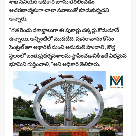
శాఖ సీనియర్ అధికారి జూను తరలించడం
ఆచరణాత్మకంగా చాలా సవాలుతో కూడుకున్నదని
అన్నారు.
“గత రెండు దశాబ్దాలుగా ఈ పుకార్లు చక్కర్లు కొడుతూనే
ఉన్నాయి. అన్నింటిలో మొదటిది, పునరావాసం కోసం
సెంట్రల్ జూ అథారిటీ నుంచి అనుమతి పొందాలి , కొత్త
స్థలంలో జంతుప్రదర్శనశాలను స్థాపించడానికి ఇదే విధమైన
భూమిని గుర్తించాలి, ”అని అధికారి తెలిపారు.