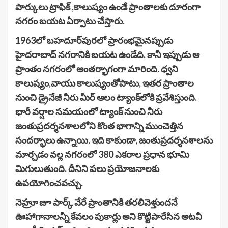
పార్కులు ట్రాఫిక్ ,కాలుష్యం ఉండే ప్రాంతాలకు దూరంగా
నగరం బయట ఏర్పాటు చేస్తారు.
1963లో బహదూర్‌పురలో ప్రారంభమైనప్పుడు
హైదరాబాద్‌ నగరానికి బయట ఉండేది. కానీ ఇప్పుడు ఆ
ప్రాంతం నగరంలో అంతర్భాగంగా మారింది. ధ్వని
కాలుష్యం,వాయు కాలుష్యంతోపాటు, ఇతర ప్రాంతాల
నుంచి డ్రైనేజీ నీరు మీర్ ఆలం ట్యాంక్‌లోకి ప్రవేశిస్తుంది.
భారీ వర్షాల సమయంలో ట్యాంక్ నుంచి నీరు
జంతుప్రదర్శనశాలలోని కొంత భాగాన్ని ముంచెత్తిన
సందర్భాలు ఉన్నాయి. ఇది కాకుండా, జంతుప్రదర్శనశాలను
మార్చడం వల్ల నగరంలో 380 ఎకరాల ప్రధాన భూమి
మిగులుతుంది. దీనిని పలు ప్రయోజనాలకు
ఉపయోగించవచ్చు.
నెహ్రూ జూ పార్క్ వేరే ప్రాంతానికి తరలివెళ్తుందనే
ఊహాగానాలన్నీ కేవలం పుకార్లు అని కొట్టిపారేసిన అటవీ