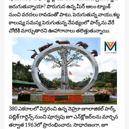
జరుగుతున్నాయా? పొరుగున ఉన్న మీర్ ఆలం ట్యాంక్
నుంచి వరదలు రావడంతో పాటు, పెరుగుతున్న వాయు,శబ్ద
కాలుష్య సమస్య పెరుగుతున్న నేపథ్యంలో పార్క్‌ను వేరే
చోటికి మార్చుతారని ఊహాగానాలు తలెత్తుతున్నాయి.
380 ఎకరాలలో విస్తరించి ఉన్న నెహ్రూ జూలాజికల్ పార్క్
పబ్లిక్ గార్డెన్స్ నుంచి పూర్వపు జూ ఎన్‌క్లోజర్‌లను మార్చిన
తర్వాత 1963లో ప్రారంభించారు. సాధారణంగా, జూ