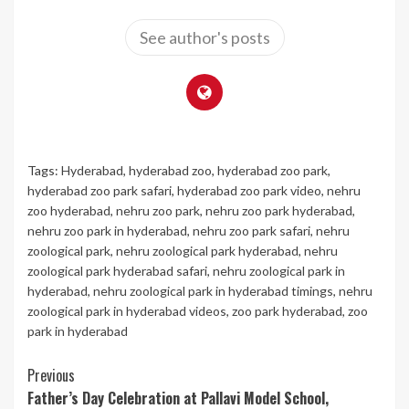
See author's posts
Tags:
Hyderabad
,
hyderabad zoo
,
hyderabad zoo park
,
hyderabad zoo park safari
,
hyderabad zoo park video
,
nehru
zoo hyderabad
,
nehru zoo park
,
nehru zoo park hyderabad
,
nehru zoo park in hyderabad
,
nehru zoo park safari
,
nehru
zoological park
,
nehru zoological park hyderabad
,
nehru
zoological park hyderabad safari
,
nehru zoological park in
hyderabad
,
nehru zoological park in hyderabad timings
,
nehru
zoological park in hyderabad videos
,
zoo park hyderabad
,
zoo
park in hyderabad
Continue
Previous
Father’s Day Celebration at Pallavi Model School,
Reading