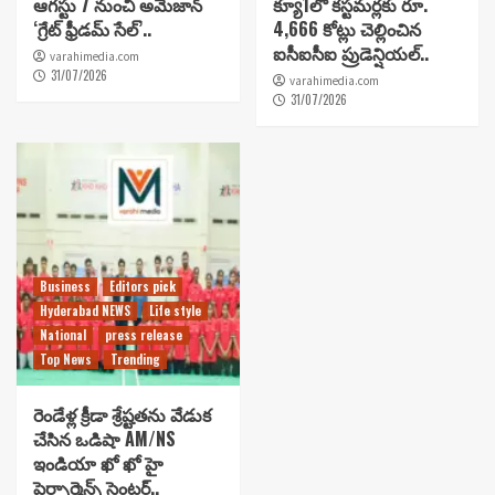
ఆగస్టు 7 నుంచి అమెజాన్
క్యూ1లో కస్టమర్లకు రూ.
‘గ్రేట్ ఫ్రీడమ్ సేల్’..
4,666 కోట్లు చెల్లించిన
ఐసీఐసీఐ ప్రుడెన్షియల్..
varahimedia.com
31/07/2026
varahimedia.com
31/07/2026
Business
Editors pick
Hyderabad NEWS
Life style
National
press release
Top News
Trending
రెండేళ్ల క్రీడా శ్రేష్టతను వేడుక
చేసిన ఒడిషా AM/NS
ఇండియా ఖో ఖో హై
పెర్ఫార్మెన్స్ సెంటర్..