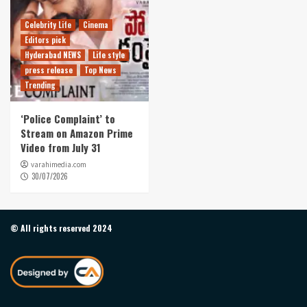
Celebrity Life
Cinema
Editors pick
Hyderabad NEWS
Life style
press release
Top News
Trending
‘Police Complaint’ to
Stream on Amazon Prime
Video from July 31
varahimedia.com
30/07/2026
© All rights reserved 2024