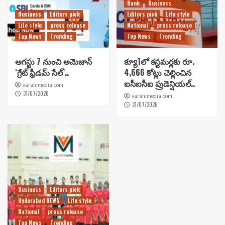
Bank
Business
Business
Editors pick
Editors pick
Life style
Life style
press release
National
press release
Top News
Trending
Top News
Trending
ఆగస్టు 7 నుంచి అమెజాన్
క్యూ1లో కస్టమర్లకు రూ.
‘గ్రేట్ ఫ్రీడమ్ సేల్’..
4,666 కోట్లు చెల్లించిన
ఐసీఐసీఐ ప్రుడెన్షియల్..
varahimedia.com
31/07/2026
varahimedia.com
31/07/2026
Business
Editors pick
Hyderabad NEWS
Life style
National
press release
Top News
Trending