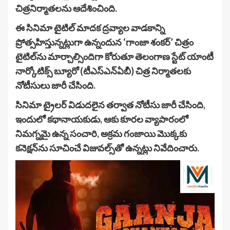
చిత్రనిర్మాతలను ఆదేశించింది.
ఈ సినిమా టైటిల్ మాదక ద్రవ్యాల వాడకాన్ని
ప్రోత్సహిస్తున్నట్లుగా ఉన్నందున ‘గాంజా శంకర్’ చిత్రం
టైటిల్‌ను మార్చాల్సిందిగా కోరుతూ తెలంగాణ స్టేట్ యాంటీ
నార్కోటిక్స్ బ్యూరో (టీఎస్‌ఎన్‌ఏబీ) చిత్ర నిర్మాతలకు
నోటీసులు జారీ చేసింది.
సినిమా ట్రైలర్ విడుదలైన తర్వాత నోటీసు జారీ చేసింది,
ఇందులో కథానాయకుడు, ఆకు కూరల వ్యాపారంలో
నిమగ్నమై ఉన్న సంచారి, అక్రమ గంజాయి మొక్కకు
కనెక్షన్‌ను సూచించే విజువల్స్‌తో ఉన్నట్లు నివేదించారు.