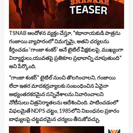
TSNAB ఆందోళన వ్యక్తం చేస్తూ, “కథానాయకుడి పాత్రను
గంజాయి వ్యాపారంలో నిమగ్నమై, అతని చర్యలను
కీర్తించడం ‘గాంజా శంకర్’ అనే టైటిల్ వీక్షకులపై, ముఖ్యంగా
విద్యార్థులు,యువతపై ప్రతికూల ప్రభావాన్ని చూపుతుంది”
అని పేర్కొంది.
“గాంజా శంకర్” టైటిల్ నుంచి తొలగించాలని, గంజాయి
లేదా ఇతర మాదకద్రవ్యాలకు సంబంధించిన ఏవైనా
అభ్యంతరకరమైన సన్నివేశాలను నివారించాలని
నోటీసులు చిత్రనిర్మాతలను ఆదేశించింది. పాటించడంలో
విఫలమైతే NDPS చట్టం, 1985లోని నిబంధనల ప్రకారం
బాధ్యులపై చట్టపరమైన చర్యలు తీసుకోవచ్చు.