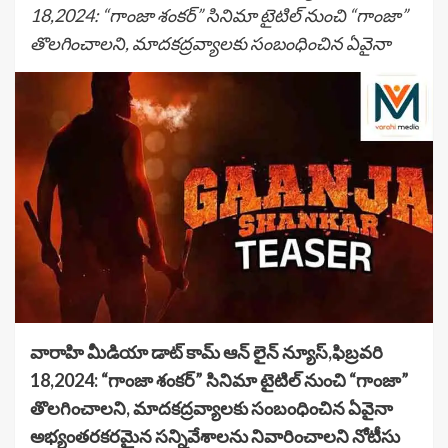
18,2024: “గాంజా శంకర్” సినిమా టైటిల్ నుంచి “గాంజా”
తొలగించాలని, మాదకద్రవ్యాలకు సంబంధించిన ఏవైనా
వారాహి మీడియా డాట్ కామ్ ఆన్ లైన్ న్యూస్,ఫిబ్రవరి
18,2024: “గాంజా శంకర్” సినిమా టైటిల్ నుంచి “గాంజా”
తొలగించాలని, మాదకద్రవ్యాలకు సంబంధించిన ఏవైనా
అభ్యంతరకరమైన సన్నివేశాలను నివారించాలని నోటీసు