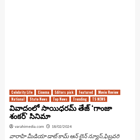
Celebrity Life
Cinema
Editors pick
Featured
Movie Review
National
State News
Top News
Trending
TS NEWS
వివాదంలో సాయిధరమ్ తేజ్ ‘గాంజా
శంకర్’ సినిమా
varahimedia.com
18/02/2024
వారాహి మీడియా డాట్ కామ్ ఆన్ లైన్ న్యూస్,ఫిబ్రవరి