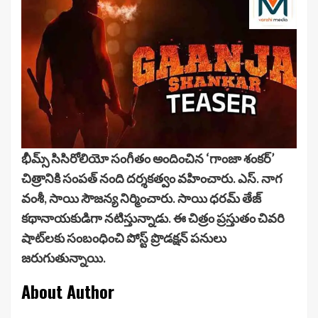
భీమ్స్ సిసిరోలియో సంగీతం అందించిన ‘గాంజా శంకర్’
చిత్రానికి సంపత్ నంది దర్శకత్వం వహించారు. ఎస్. నాగ
వంశీ, సాయి సౌజన్య నిర్మించారు. సాయి ధరమ్ తేజ్
కథానాయకుడిగా నటిస్తున్నాడు. ఈ చిత్రం ప్రస్తుతం చివరి
షాట్‌లకు సంబంధించి పోస్ట్ ప్రొడక్షన్ పనులు
జరుగుతున్నాయి.
About Author