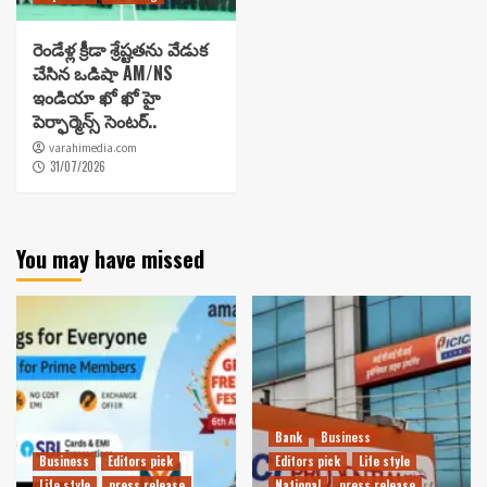
రెండేళ్ల క్రీడా శ్రేష్టతను వేడుక
చేసిన ఒడిషా AM/NS
ఇండియా ఖో ఖో హై
పెర్ఫార్మెన్స్ సెంటర్..
varahimedia.com
31/07/2026
You may have missed
Bank
Business
Business
Editors pick
Editors pick
Life style
Life style
press release
National
press release