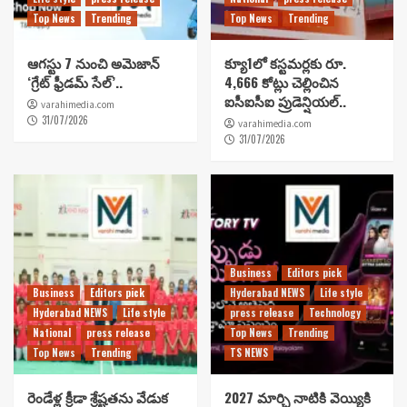
Top News
Trending
Top News
Trending
ఆగస్టు 7 నుంచి అమెజాన్
క్యూ1లో కస్టమర్లకు రూ.
‘గ్రేట్ ఫ్రీడమ్ సేల్’..
4,666 కోట్లు చెల్లించిన
ఐసీఐసీఐ ప్రుడెన్షియల్..
varahimedia.com
31/07/2026
varahimedia.com
31/07/2026
Business
Editors pick
Business
Editors pick
Hyderabad NEWS
Life style
Hyderabad NEWS
Life style
press release
Technology
National
press release
Top News
Trending
Top News
Trending
TS NEWS
రెండేళ్ల క్రీడా శ్రేష్టతను వేడుక
2027 మార్చి నాటికి వెయ్యికి