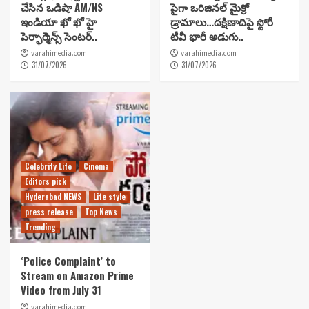
చేసిన ఒడిషా AM/NS
పైగా ఒరిజినల్ మైక్రో
ఇండియా ఖో ఖో హై
డ్రామాలు…దక్షిణాదిపై స్టోరీ
పెర్ఫార్మెన్స్ సెంటర్..
టీవీ భారీ అడుగు..
varahimedia.com
varahimedia.com
31/07/2026
31/07/2026
Celebrity Life
Cinema
Editors pick
Hyderabad NEWS
Life style
press release
Top News
Trending
‘Police Complaint’ to
Stream on Amazon Prime
Video from July 31
varahimedia.com