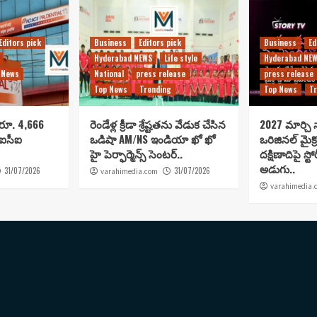
Editors pick
Business
Editors pick
Business
Ed
Hyderabad NEWS
Life style
Hyderabad NE
 News
National
press release
press release
Top News
Trending
Top News
Tr
 రూ. 4,666
రెండేళ్ల క్రీడా శ్రేష్టతను వేడుక చేసిన
2027 మార్చి న
సీఐసీఐ
ఒడిషా AM/NS ఇండియా ఖో ఖో
ఒరిజినల్ మైక్
హై పెర్ఫార్మెన్స్ సెంటర్..
దక్షిణాదిపై స్టో
అడుగు..
31/07/2026
31/07/2026
varahimedia.com
varahimedia.