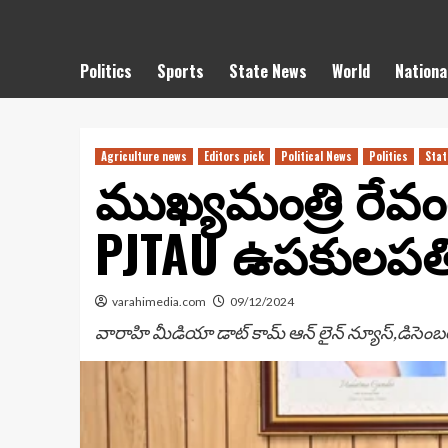
Politics
Sports
State News
World
Nationa
Agriculture news
Editors pick
Political News
Politics
Stat
ముఖ్యమంత్రి రేవంత్
PJTAU ఉపకులపతి
varahimedia.com
09/12/2024
వారాహి మీడియా డాట్ కామ్ ఆన్ లైన్ న్యూస్,డిసెంబ