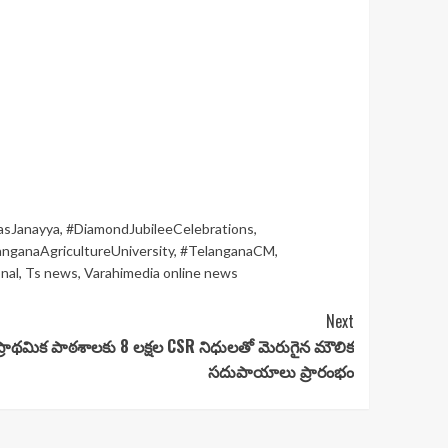
asJanayya
,
#DiamondJubileeCelebrations
,
nganaAgricultureUniversity
,
#TelanganaCM
,
nal
,
Ts news
,
Varahimedia online news
Next
్రాథమిక పాఠశాలకు 8 లక్షల CSR నిధులతో మెరుగైన మౌలిక
సదుపాయాలు ప్రారంభం