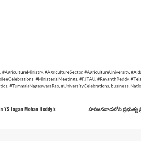
n
,
#AgricultureMinistry
,
#AgricultureSector
,
#AgricultureUniversity
,
#Ald
bileeCelebrations
,
#MinisterialMeetings
,
#PJTAU
,
#RevanthReddy
,
#Tela
tics
,
#TummalaNageswaraRao
,
#UniversityCelebrations
,
business
,
Natio
in YS Jagan Mohan Reddy’s
హరిజనవాడలోని ప్రభుత్వ ప