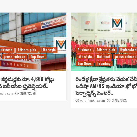
Business
Editors pick
Life style
Business
Editors pick
Hyderabad
press release
Top News
Life style
National
press release
Top News
Trending
కస్టమర్లకు రూ. 4,666 కోట్లు
రెండేళ్ల క్రీడా శ్రేష్టతను వేడుక చే
ిన ఐసీఐసీఐ ప్రుడెన్షియల్..
ఒడిషా AM/NS ఇండియా ఖో ఖో
పెర్ఫార్మెన్స్ సెంటర్..
31/07/2026
edia.com
31/07/2026
varahimedia.com