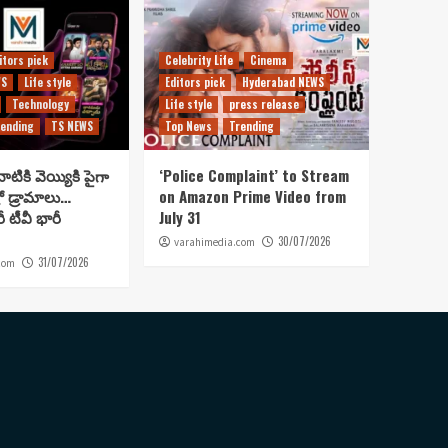
itors pick
Celebrity Life
Cinema
WS
Life style
Editors pick
Hyderabad NEWS
Technology
Life style
press release
ending
TS NEWS
Top News
Trending
ాటికి వెయ్యికి పైగా
‘Police Complaint’ to Stream
రో డ్రామాలు…
on Amazon Prime Video from
రీ టీవీ భారీ
July 31
30/07/2026
varahimedia.com
31/07/2026
com