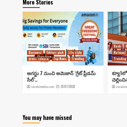
More Stories
Bank
Business
Editors pick
Life style
National
press release
Top News
Trending
Trending
ఆగస్టు 7 నుంచి అమెజాన్ ‘గ్రేట్ ఫ్రీడమ్
క్యూ1లో 
సేల్’..
చెల్లించ
31/07/2026
varahimedia.com
varahim
You may have missed