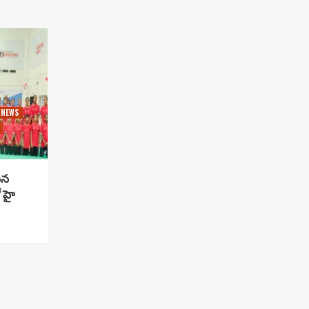
 NEWS
సిన
 హై