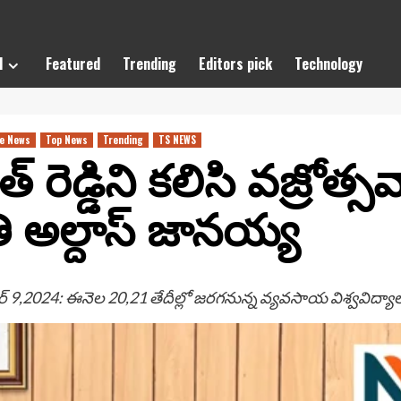
l
Featured
Trending
Editors pick
Technology
e News
Top News
Trending
TS NEWS
 రెడ్డిని కలిసి వజ్రోత్
 అల్దాస్ జానయ్య
ర్ 9,2024: ఈనెల 20,21 తేదీల్లో జరగనున్న వ్యవసాయ విశ్వవిద్య