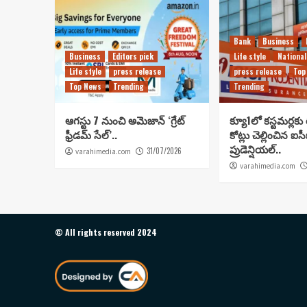
Bank
Business
Business
Editors pick
Life style
National
Life style
press release
press release
Top
Top News
Trending
Trending
ఆగస్టు 7 నుంచి అమెజాన్ ‘గ్రేట్
క్యూ1లో కస్టమర్లకు
ఫ్రీడమ్ సేల్’..
కోట్లు చెల్లించిన ఐ
ప్రుడెన్షియల్..
31/07/2026
varahimedia.com
varahimedia.com
© All rights reserved 2024