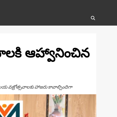
సవాలకి ఆహ్వానించిన
ాలయ వజ్రోత్సవాలకు హాజరు కావాల్సిందిగా