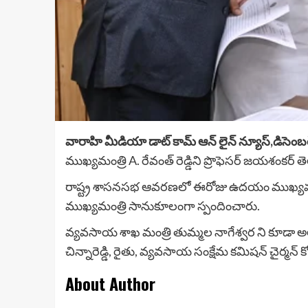
వారాహి మీడియా డాట్ కామ్ ఆన్ లైన్ న్యూస్,డిసెంబ
ముఖ్యమంత్రి A. రేవంత్ రెడ్డిని ప్రొఫెసర్ జయశంక
రాష్ట్ర శాసనసభ ఆవరణలో ఈరోజు ఉదయం ముఖ్యమంత్
ముఖ్యమంత్రి సానుకూలంగా స్పందించారు.
వ్యవసాయ శాఖ మంత్రి తుమ్మల నాగేశ్వర ని కూడా అల్
చిన్నారెడ్డి, రైతు, వ్యవసాయ సంక్షేమ కమిషన్ చైర్మన
About Author