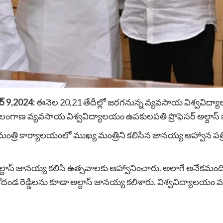
ర్ 9,2024:
ఈనెల 20,21 తేదీల్లో జరగనున్న వ్యవసాయ విశ్వవిద్యా
ర్ తెలంగాణ వ్యవసాయ విశ్వవిద్యాలయం ఉపకులపతి ప్రొఫెసర్ అల్దాస
రి కార్యాలయంలో ముఖ్య మంత్రిని కలిసిన జానయ్య ఆహ్వాన పత్
దాస్ జానయ్య కలిసి ఉత్సవాలకు ఆహ్వానించారు. అలాగే అనేకమంది మ
్ కోదండ రెడ్డిలను కూడా అల్దాస్ జానయ్య కలిశారు. విశ్వవిద్యాలయం వ