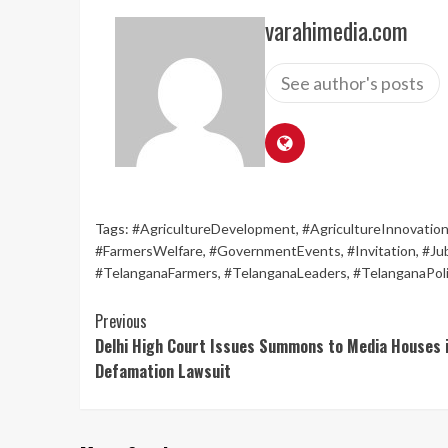
varahimedia.com
See author's posts
Tags:
#AgricultureDevelopment
,
#AgricultureInnovatio
#FarmersWelfare
,
#GovernmentEvents
,
#Invitation
,
#Ju
#TelanganaFarmers
,
#TelanganaLeaders
,
#TelanganaPoli
Continue
Previous
Delhi High Court Issues Summons to Media Houses 
Reading
Defamation Lawsuit