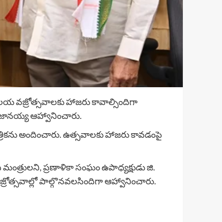
లయ వజ్రోత్సవాలకు హాజరు కావాల్సిందిగా
్ జానయ్య ఆహ్వానించారు.
రికను అందించారు. ఉత్సవాలకు హాజరు కావడంపై
ంత్రులని, ప్రణాళికా సంఘం ఉపాధ్యక్షుడు జి.
జ్రోత్సవాల్లో పాల్గొనవలసిందిగా ఆహ్వానించారు.