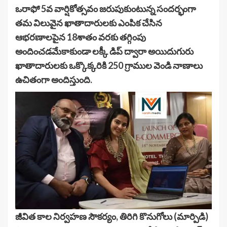
ఒరాఫో 5వ వార్షికోత్సవం జరుపుకుంటున్న సందర్భంగా
తమ విలువైన ఖాతాదారులకు ఎంపిక చేసిన
ఆభరణాలపైన 18శాతం వరకు తగ్గింపు
అందించడమేకాకుండా లక్కీ డిప్ ద్వారా అయిదుగురు
ఖాతాదారులకు ఒక్కొక్కరికి 250 గ్రాముల వెండి నాణాలు
ఉచితంగా అందిస్తుంది.
జీవిత కాల నిర్వహణ సౌకర్యం, తిరిగి కొనుగోలు (మార్పిడి)