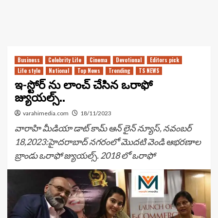
Business
Celebrity Life
Cinema
Devotional
Editors pick
Life style
National
Top News
Trending
TS NEWS
ఇ-స్టోర్ ను లాంచ్ చేసిన ఒరాఫో
జ్యుయల్స్..
varahimedia.com
18/11/2023
వారాహి మీడియా డాట్ కామ్ ఆన్ లైన్ న్యూస్, నవంబర్
18,2023:హైదరాబాద్ నగరంలో మొదటి వెండి ఆభరణాల
బ్రాండు ఒరాఫో జ్యుయల్స్. 2018 లో ఒరాఫో