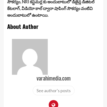
సౌకర్యం, NRI కస్టమర్ల కు అందుబాటులో డిజైన్ల డిజిటల్
కేటలాగ్, వీడియో కాల్ ద్వారా షాపింగ్ సౌకర్యం వంటివి
అందుబాటులో ఉంటాయి.
About Author
varahimedia.com
See author's posts