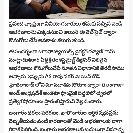
ప్రపంచ వ్యాప్తంగా వినియోగదారులు తమకు నచ్చిన వెండి
ఆభరణాలను ఎక్కడనుంచి అయిన ఈ వెబ్ సైట్ ద్వారా
కొనుగోలు చేసే అవకాశం కలుగు తుంది.
ఈసందర్భంగా ఒరాఫో జ్యుయల్స్ డైరక్టర్ కళ్యాణ్ రామ్
మాట్లాడుతూ 5 ఏళ్ల క్రితం కస్టమైజ్డ్ డిజైనర్ విలివైన
ఆభరణాలు కొనుగోలుచేసే నూతన విధానానికి తెరతీసాము
అన్నారు. ఇప్పుడు AS రావు నగర్ మెయిన్ రోడ్
,హైదరాబాద్ లోని మా మూడవ షోరూం ద్వారా తెలంగాణా
అండ్ ఆంధ్రప్రదేశ్ అంతటా ఫ్రాంచైజీ పద్దతిలో త్వరలో
ప్రత్యేక షోరూంలు ప్రారంభిస్తామని వెల్లడించారు.
బంగారం ధరలు పెరగటం, ఖాతాదారుల ఆర్ధిక వ్యవస్తను
దెబ్బతీయడం వంటి కారణాలతో వెండి ఆభరణాలకు బాగా
గిరాకి పెరిగింది. బంగారు ఆభరణాలకు బదులుగా వినూత్న