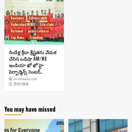
Business
Editors pick
Hyderabad NEWS
Life style
National
press release
Top News
Trending
రెండేళ్ల క్రీడా శ్రేష్టతను వేడుక
చేసిన ఒడిషా AM/NS
ఇండియా ఖో ఖో హై
పెర్ఫార్మెన్స్ సెంటర్..
varahimedia.com
31/07/2026
You may have missed