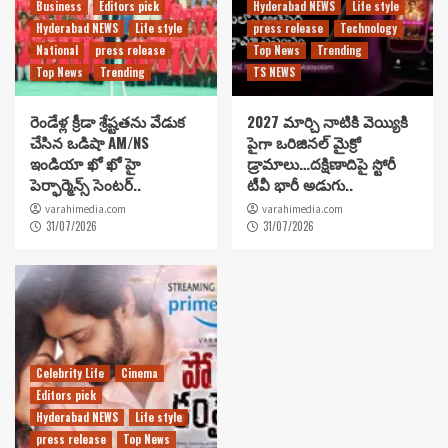
Business
Editors pick
Hyderabad NEWS
Life style
Hyderabad NEWS
Life style
press release
Technology
National
press release
Top News
Trending
Top News
Trending
TS NEWS
రెండేళ్ల క్రీడా శ్రేష్టతను వేడుక
2027 మార్చి నాటికి వెయ్యికి
చేసిన ఒడిషా AM/NS
పైగా ఒరిజినల్ మైక్రో
ఇండియా ఖో ఖో హై
డ్రామాలు…దక్షిణాదిపై స్టోరీ
పెర్ఫార్మెన్స్ సెంటర్..
టీవీ భారీ అడుగు..
varahimedia.com
varahimedia.com
31/07/2026
31/07/2026
Celebrity Life
Cinema
Editors pick
Hyderabad NEWS
Life style
press release
Top News