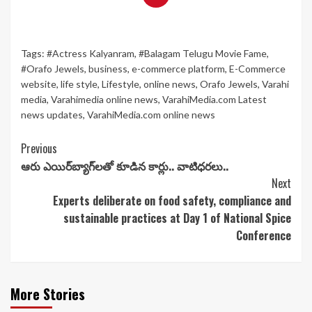
Tags:
#Actress Kalyanram
,
#Balagam Telugu Movie Fame
,
#Orafo Jewels
,
business
,
e-commerce platform
,
E-Commerce
website
,
life style
,
Lifestyle
,
online news
,
Orafo Jewels
,
Varahi
media
,
Varahimedia online news
,
VarahiMedia.com Latest
news updates
,
VarahiMedia.com online news
Continue
Previous
ఆరు ఎయిర్‌బ్యాగ్‌లతో కూడిన కార్లు.. వాటిధరలు..
Reading
Next
Experts deliberate on food safety, compliance and
sustainable practices at Day 1 of National Spice
Conference
More Stories