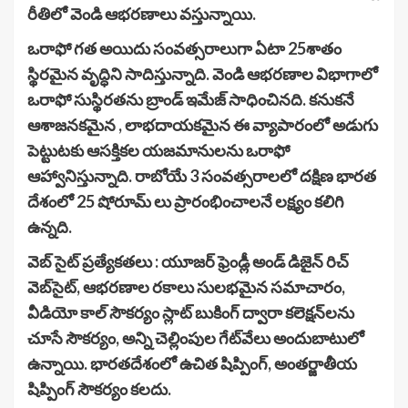
రీతిలో వెండి ఆభరణాలు వస్తున్నాయి.
ఒరాఫో గత అయిదు సంవత్సరాలుగా ఏటా 25శాతం
స్థిరమైన వృద్ధిని సాదిస్తున్నాది. వెండి ఆభరణాల విభాగాలో
ఒరాఫో సుస్థిరతను బ్రాండ్ ఇమేజ్ సాధించినది. కనుకనే
ఆశాజనకమైన , లాభదాయకమైన ఈ వ్యాపారంలో అడుగు
పెట్టుటకు ఆసక్తికల యజమానులను ఒరాఫో
ఆహ్వానిస్తున్నాది. రాబోయే 3 సంవత్సరాలలో దక్షిణ భారత
దేశంలో 25 షోరూమ్ లు ప్రారంభించాలనే లక్ష్యం కలిగి
ఉన్నది.
వెబ్ సైట్ ప్రత్యేకతలు : యూజర్ ఫ్రెండ్లీ అండ్ డిజైన్ రిచ్
వెబ్‌సైట్, ఆభరణాల రకాలు సులభమైన సమాచారం,
వీడియో కాల్ సౌకర్యం స్లాట్ బుకింగ్ ద్వారా కలెక్షన్‌లను
చూసే సౌకర్యం, అన్ని చెల్లింపుల గేట్‌వేలు అందుబాటులో
ఉన్నాయి. భారతదేశంలో ఉచిత షిప్పింగ్, అంతర్జాతీయ
షిప్పింగ్ సౌకర్యం కలదు.