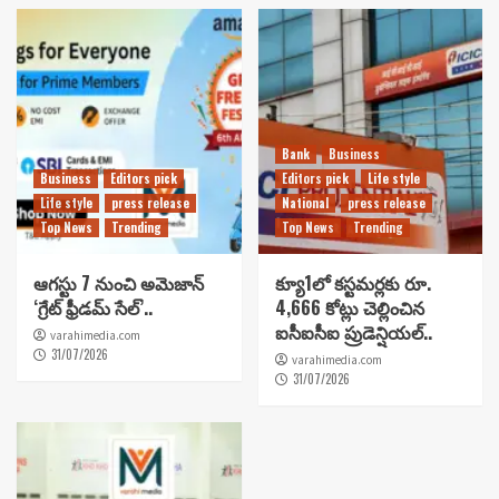
Bank
Business
Business
Editors pick
Editors pick
Life style
Life style
press release
National
press release
Top News
Trending
Top News
Trending
ఆగస్టు 7 నుంచి అమెజాన్
క్యూ1లో కస్టమర్లకు రూ.
‘గ్రేట్ ఫ్రీడమ్ సేల్’..
4,666 కోట్లు చెల్లించిన
ఐసీఐసీఐ ప్రుడెన్షియల్..
varahimedia.com
31/07/2026
varahimedia.com
31/07/2026