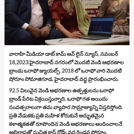
వారాహి మీడియా డాట్ కామ్ ఆన్ లైన్ న్యూస్, నవంబర్
18,2023:హైదరాబాద్ నగరంలో మొదటి వెండి ఆభరణాల
బ్రాండు ఒరాఫో జ్యుయల్స్. 2018 లో ఒరాఫో వారి మొదటి
షోరూం సోమాజిగూడ, హైదరాబాద్ వద్ద ప్రారంభించారు.
92.5 విలువైన వెండి ఆభరణాల ఉత్పత్తులను ఒరాఫో
బ్రాండ్ పేరిట విక్రయిస్తున్నాది. ఒరాఫో గత అయిదు
సంవత్సరాలుగా తమ వ్యాపార సామ్రాజ్యాన్ని విస్తరిస్తోంది.
ప్రతి వేడుకకు ప్రతి మహిళ కోరుకునే అద్భుతమైన
కళాత్మకతతో రూపొందిన వెండి ఆభరణాలు అందించాలనే
అభిలాషతో సుచిత్ర క్రాస్ రోడ్స్ వద్ద రెండవ షోరూం,