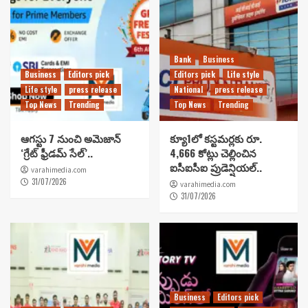
Bank
Business
Business
Editors pick
Editors pick
Life style
Life style
press release
National
press release
Top News
Trending
Top News
Trending
ఆగస్టు 7 నుంచి అమెజాన్
క్యూ1లో కస్టమర్లకు రూ.
‘గ్రేట్ ఫ్రీడమ్ సేల్’..
4,666 కోట్లు చెల్లించిన
ఐసీఐసీఐ ప్రుడెన్షియల్..
varahimedia.com
31/07/2026
varahimedia.com
31/07/2026
Business
Editors pick