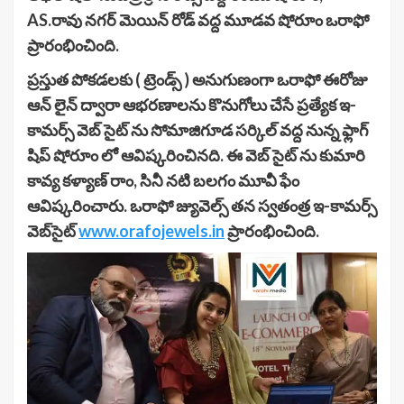
AS.రావు నగర్ మెయిన్ రోడ్ వద్ద మూడవ షోరూం ఒరాఫో
ప్రారంభించింది.
ప్రస్తుత పోకడలకు ( ట్రెండ్స్ ) అనుగుణంగా ఒరాఫో ఈరోజు
ఆన్ లైన్ ద్వారా ఆభరణాలను కొనుగోలు చేసే ప్రత్యేక ఇ-
కామర్స్ వెబ్ సైట్ ను సోమాజిగూడ సర్కిల్ వద్ద నున్న ఫ్లాగ్
షిప్ షోరూం లో ఆవిష్కరించినది. ఈ వెబ్ సైట్ ను కుమారి
కావ్య కళ్యాణ్ రాం, సినీ నటి బలగం మూవీ ఫేం
ఆవిష్కరించారు. ఒరాఫో జ్యువెల్స్ తన స్వతంత్ర ఇ-కామర్స్
వెబ్‌సైట్
www.orafojewels.in
ప్రారంభించింది.