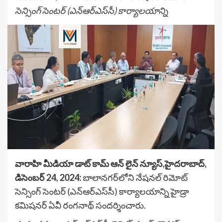
సెన్సింగ్ సెంటర్ (ఎన్‌ఆర్‌ఎస్‌సీ) కార్యాలయాన్ని
వారాహి మీడియా డాట్ కామ్ ఆన్ లైన్ న్యూస్,హైదరాబాద్,
డిసెంబర్ 24, 2024:
బాలానగర్‌లోని నేషనల్ రిమోట్
సెన్సింగ్ సెంటర్ (ఎన్‌ఆర్‌ఎస్‌సీ) కార్యాలయాన్ని హైడ్రా
కమిషనర్ ఏవీ రంగనాథ్ సందర్శించారు.