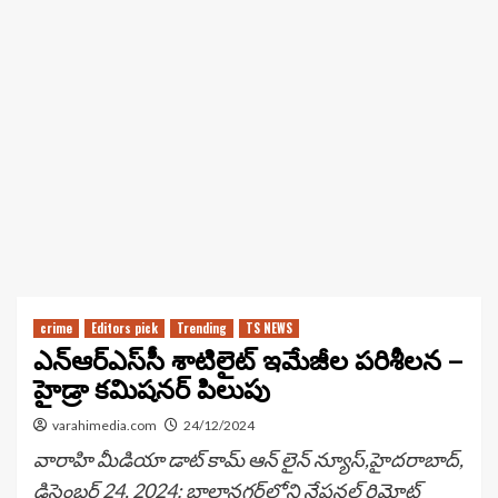
crime
Editors pick
Trending
TS NEWS
ఎన్‌ఆర్‌ఎస్‌సీ శాటిలైట్ ఇమేజీల పరిశీలన –
హైడ్రా కమిషనర్ పిలుపు
varahimedia.com
24/12/2024
వారాహి మీడియా డాట్ కామ్ ఆన్ లైన్ న్యూస్,హైదరాబాద్,
డిసెంబర్ 24, 2024: బాలానగర్‌లోని నేషనల్ రిమోట్