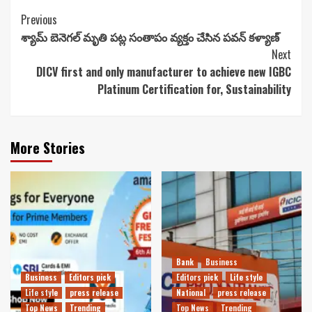
Continue
Previous
శ్యామ్ బెనెగల్ మృతి పట్ల సంతాపం వ్యక్తం చేసిన పవన్ కళ్యాణ్
Reading
Next
DICV first and only manufacturer to achieve new IGBC
Platinum Certification for, Sustainability
More Stories
Bank
Business
Business
Editors pick
Editors pick
Life style
Life style
press release
National
press release
Top News
Trending
Top News
Trending