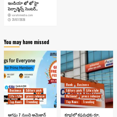
ఇండియా ఖో ఖో హై
పెర్ఫార్మెన్స్ సెంటర్..
varahimedia.com
31/07/2026
You may have missed
Bank
Business
Business
Editors pick
Editors pick
Life style
Life style
press release
National
press release
Top News
Trending
Top News
Trending
ఆగస్టు 7 నుంచి అమెజాన్
క్యూ1లో కస్టమర్లకు రూ.