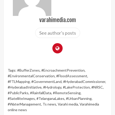
varahimedia.com
See author's posts
Tags:
#BufferZones
,
#EncroachmentPrevention
,
#EnvironmentalConservation
,
#FloodAssessment
,
#FTLMapping
,
#GovernmentLand
,
#HyderabadCommissioner
,
#HyderabadInitiative
,
#Hydrology
,
#LakeProtection
,
#NRSC
,
#PublicParks
,
#RainfallData
,
#RemoteSensing
,
#SatelliteImages
,
#TelanganaLakes
,
#UrbanPlanning
,
#WaterManagement
,
Ts news
,
Varahi media
,
Varahimedia
online news