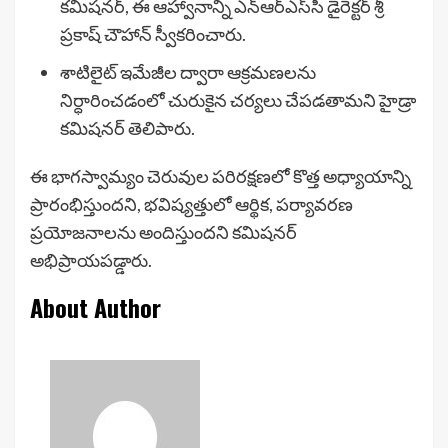
కమిషనర్, ఈ ఆహ్వానాన్ని ఎన్‌ఆర్‌ఎస్‌సీ డైరెక్టర్ శ్రీ
ప్రకాష్ చౌహాన్ స్వీకరించారు.
శాటిలైట్ ఇమేజీల ద్వారా ఆక్రమణలను
నిర్ధారించడంలో చురుకైన చర్యలు చేపడతామని హైడ్రా
కమిషనర్ తెలిపారు.
ఈ భాగస్వామ్యం చెరువుల పరిరక్షణలో కొత్త అధ్యాయాన్ని
ప్రారంభిస్తుందని, భవిష్యత్తులో ఆర్థిక, పర్యావరణ
ప్రయోజనాలను అందిస్తుందని కమిషనర్
అభిప్రాయపడ్డారు.
About Author