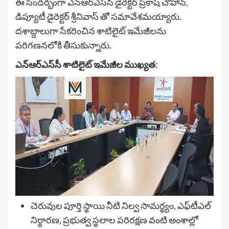
ఈ సందర్భంగా ఎన్‌ఆర్‌ఎస్‌సీ డైరెక్టర్ ప్రకాష్ చౌహాన్,
డిప్యూటీ డైరెక్టర్ శ్రీనివాస్ తో సమావేశమయ్యారు.
దశాబ్దాలుగా సేకరించిన శాటిలైట్ ఇమేజీలను
పరిగణనలోకి తీసుకున్నారు.
ఎన్‌ఆర్‌ఎస్‌సీ శాటిలైట్ ఇమేజీల ముఖ్యత:
చెరువుల పూర్తి స్థాయి నీటి నిల్వ సామర్థ్యం, ఎఫ్‌టీఎల్
నిర్ధారణ, ప్రభుత్వ స్థలాల పరిరక్షణ వంటి అంశాల్లో