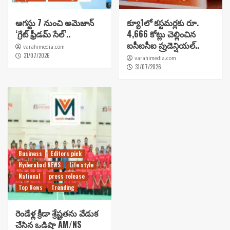
ఆగస్టు 7 నుంచి అమెజాన్
క్యూ1లో కస్టమర్లకు రూ.
‘గ్రేట్ ఫ్రీడమ్ సేల్’..
4,666 కోట్లు చెల్లించిన
ఐసీఐసీఐ ప్రుడెన్షియల్..
varahimedia.com
31/07/2026
varahimedia.com
31/07/2026
Business
Editors pick
Hyderabad NEWS
Life style
National
press release
Top News
Trending
రెండేళ్ల క్రీడా శ్రేష్టతను వేడుక
చేసిన ఒడిషా AM/NS