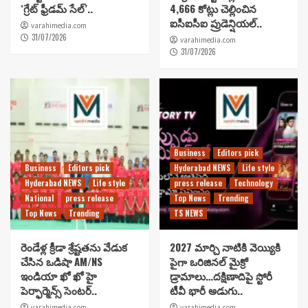
‘గ్రేట్ ఫ్రీడమ్ సేల్’..
4,666 కోట్లు చెల్లించిన
ఐసీఐసీఐ ప్రుడెన్షియల్..
varahimedia.com
31/07/2026
varahimedia.com
31/07/2026
Business
Editors pick
Business
Editors pick
Hyderabad NEWS
Life style
Hyderabad NEWS
Life style
press release
Technology
National
press release
Top News
Trending
Top News
Trending
TS NEWS
రెండేళ్ల క్రీడా శ్రేష్టతను వేడుక
2027 మార్చి నాటికి వెయ్యికి
చేసిన ఒడిషా AM/NS
పైగా ఒరిజినల్ మైక్రో
ఇండియా ఖో ఖో హై
డ్రామాలు…దక్షిణాదిపై స్టోరీ
పెర్ఫార్మెన్స్ సెంటర్..
టీవీ భారీ అడుగు..
varahimedia.com
varahimedia.com