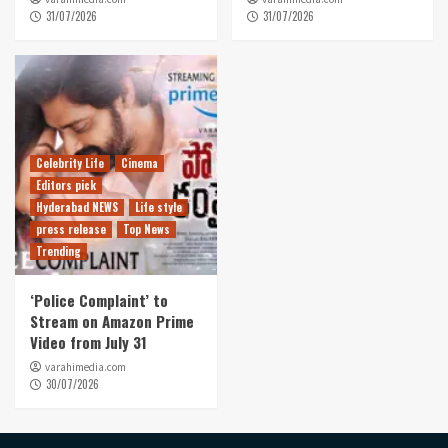
31/07/2026
31/07/2026
Celebrity Life
Cinema
Editors pick
Hyderabad NEWS
Life style
press release
Top News
Trending
‘Police Complaint’ to
Stream on Amazon Prime
Video from July 31
varahimedia.com
30/07/2026