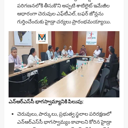
పరిగణనలోకి తీసుకొని అప్పటి శాటిలైట్ ఇమేజీల
ఆధారంగా చెరువుల ఎఫ్‌టీఎల్, బఫర్ జోన్లను
గుర్తించేందుకు హైడ్రా చర్యలు ప్రారంభమయ్యాయి.
ఎన్‌ఆర్‌ఎస్‌సీ భాగస్వామ్యానికి పిలుపు:
చెరువులు, పార్కులు, ప్రభుత్వ స్థలాల పరిరక్షణలో
ఎన్‌ఆర్‌ఎస్‌సీ భాగస్వామ్యం కావాలని కోరిన హైడ్రా