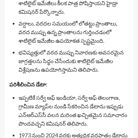
శాటిలైట్ ఇమేజీలు కీలక పాత్ర పోషిస్తాయని హైడ్రా
కమిషనర్ పేర్కొన్నారు.
వర్షాలు, వరదల సమయంలో లోతట్టు ప్రాంతాలు,
వరద ముప్పు ఉన్న ప్రాంతాలను గుర్తించడంలో
శాటిలైట్ ఇమేజీల ఉపయోకత స్పష్టమైంది.
భవిష్యత్తులో వరద ముప్పు నివారణకు అవసరమైన
జాగ్రత్తలను సిద్ధం చేసేందుకు శాటిలైట్ ఇమేజీల
విశ్లేషణను ఉపయోగిస్తామని తెలిపారు.
పరిశీలించిన డేటా:
ఇప్పటికే సర్వే ఆఫ్ ఇండియా, సర్వే ఆఫ్ తెలంగాణ,
గ్రామీణ మ్యాప్‌ల నుండి సేకరించిన డేటాను ఇప్పుడు
ఎన్‌ఆర్‌ఎస్‌సీ వలన మరింత ఖచ్చితమైన సమాచారం
పొందవచ్చని కమిషనర్ తెలిపారు.
1973 నుంచి 2024 వరకు అత్యధిక వర్షపాతం డేటాను