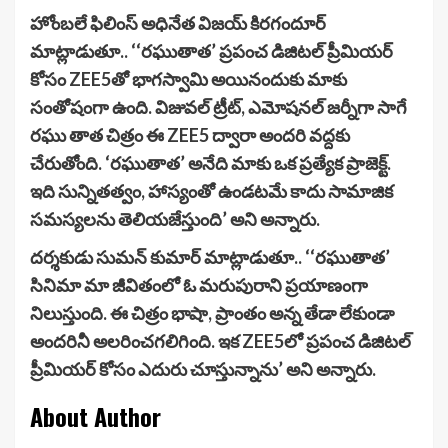
హోంబలే ఫిలింస్ అధినేత విజయ్ కిరగందూర్
మాట్లాడుతూ.. ‘‘రఘుతాత’ ప్రపంచ డిజిటల్ ప్రీమియర్
కోసం ZEE5తో భాగస్వామి అయినందుకు మాకు
సంతోషంగా ఉంది. విజువల్ ట్రీట్, ఎమోషనల్ జర్నీగా సాగే
రఘు తాత చిత్రం ఈ ZEE5 ద్వారా అందరి వద్దకు
చేరుతోంది. ‘రఘుతాత’ అనేది మాకు ఒక ప్రత్యేక ప్రాజెక్ట్.
ఇది సున్నితత్వం, హాస్యంతో ఉండటమే కాదు సామాజిక
సమస్యలను తెలియజేస్తుంది’ అని అన్నారు.
దర్శకుడు సుమన్ కుమార్ మాట్లాడుతూ.. ‘‘రఘుతాత’
సినిమా మా జీవితంలో ఓ మరుపురాని ప్రయాణంగా
నిలుస్తుంది. ఈ చిత్రం భాషా, ప్రాంతం అన్న తేడా లేకుండా
అందరినీ అలరించగలిగింది. ఇక ZEE5లో ప్రపంచ డిజిటల్
ప్రీమియర్ కోసం ఎదురు చూస్తున్నాను’ అని అన్నారు.
About Author