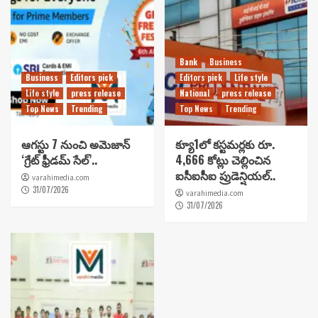
Bank
Business
Business
Editors pick
Editors pick
Life style
Life style
press release
National
press release
Top News
Trending
Top News
Trending
ఆగస్టు 7 నుంచి అమెజాన్
క్యూ1లో కస్టమర్లకు రూ.
‘గ్రేట్ ఫ్రీడమ్ సేల్’..
4,666 కోట్లు చెల్లించిన
ఐసీఐసీఐ ప్రుడెన్షియల్..
varahimedia.com
31/07/2026
varahimedia.com
31/07/2026