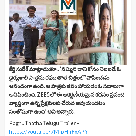
కీర్తి సురేశ్‌ మాట్లాడుతూ.. ‘నమ్మిన దాని కోసం నిలబడే ఓ
ధైర్యశాలి పాత్రను రఘు తాత చిత్రంలో పోషించడం
ఆనందంగా ఉంది. ఆ పాత్రకు జీవం పోయడం ఓ సవాలుగా
అనిపించింది. ZEE5లో ఈ ఆకర్షణీయమైన కథనం ప్రపంచ
వ్యాప్తంగా ఉన్న ప్రేక్షకులకు చేరువ అవుతుండటం
సంతోషంగా ఉంది’ అని అన్నారు.
RaghuThatha Telugu Trailer –
https://youtu.be/7M_pHnFxAPY