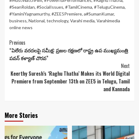
#MustWatchFilm
,
#PowerfulPerformances
,
#RaghuThatha
,
#SeanRoldan
,
#SocialIssues
,
#TamilCinema
,
#TeluguCinema
,
#YaminiYagnamurthy
,
#ZEE5Premiere
,
a#SumanKumar
,
business
,
National
,
technology
,
Varahi media
,
Varahimedia
online news
Continue
Previous
“ఏలేరు వరదలపై సమీక్ష: ప్రజల రక్షణలో రాష్ట్ర ఉప ముఖ్యమంత్రి
Reading
పవన్ కళ్యాణ్ చొరవ”
Next
Keerthy Suresh’s ‘Raghu Thatha’ Makes its World Digital
Premiere from September 13th on ZEE5 in Telugu, Tamil
and Kannada
More Stories