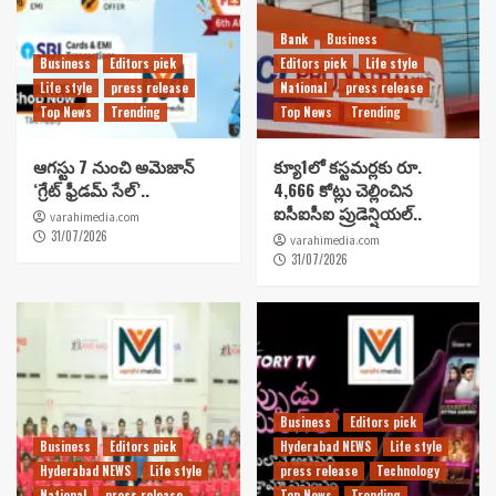
Bank
Business
Business
Editors pick
Editors pick
Life style
Life style
press release
National
press release
Top News
Trending
Top News
Trending
ఆగస్టు 7 నుంచి అమెజాన్
క్యూ1లో కస్టమర్లకు రూ.
‘గ్రేట్ ఫ్రీడమ్ సేల్’..
4,666 కోట్లు చెల్లించిన
ఐసీఐసీఐ ప్రుడెన్షియల్..
varahimedia.com
31/07/2026
varahimedia.com
31/07/2026
Business
Editors pick
Business
Editors pick
Hyderabad NEWS
Life style
Hyderabad NEWS
Life style
press release
Technology
National
press release
Top News
Trending