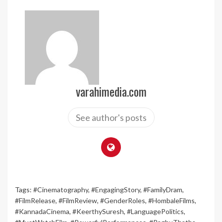
varahimedia.com
See author's posts
Tags:
#Cinematography
,
#EngagingStory
,
#FamilyDram
,
#FilmRelease
,
#FilmReview
,
#GenderRoles
,
#HombaleFilms
,
#KannadaCinema
,
#KeerthySuresh
,
#LanguagePolitics
,