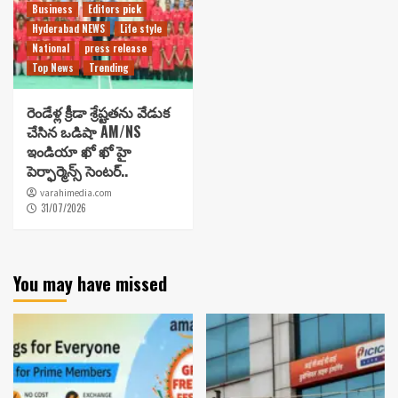
Business
Editors pick
Hyderabad NEWS
Life style
National
press release
Top News
Trending
రెండేళ్ల క్రీడా శ్రేష్టతను వేడుక
చేసిన ఒడిషా AM/NS
ఇండియా ఖో ఖో హై
పెర్ఫార్మెన్స్ సెంటర్..
varahimedia.com
31/07/2026
You may have missed