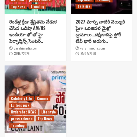
Top News
Trending
TS NEWS
రెండేళ్ల క్రీడా శ్రేష్టతను వేడుక
2027 మార్చి నాటికి వెయ్యికి
చేసిన ఒడిషా AM/NS
పైగా ఒరిజినల్ మైక్రో
ఇండియా ఖో ఖో హై
డ్రామాలు…దక్షిణాదిపై స్టోరీ
పెర్ఫార్మెన్స్ సెంటర్..
టీవీ భారీ అడుగు..
varahimedia.com
varahimedia.com
31/07/2026
31/07/2026
Celebrity Life
Cinema
Editors pick
Hyderabad NEWS
Life style
press release
Top News
Trending