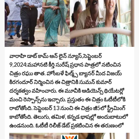
వారాహి డాట్ కామ్ ఆన్ లైన్ న్యూస్,సెప్టెంబర్
9,2024:మహానటి కీర్తి సురేష్ ప్రధాన పాత్రలో నటించిన
చిత్రం రఘు తాత. హోంబళే ఫిల్మ్స్ బ్యానర్ మీద విజయ్
కిరగందూర్ నిర్మించిన ఈ చిత్రానికి సుమన్ కుమార్
దర్శకత్వం వహించారు. ఈ మూవీకి ఆడియెన్స్ థియేటర్లో
మంచి రెస్పాన్స్‌ను ఇచ్చారు. ప్రస్తుతం ఈ చిత్రం ఓటీటీలోకి
రాబోతోంది. సెప్టెంబర్ 13 నుంచి ఈ చిత్రం జీ5లో స్ట్రీమింగ్
కాబోతోంది. తెలుగు, తమిళ, కన్నడ భాషల్లో అందుబాటులో
ఉండనుంది. ఓటీటీ రిలీజ్ డేట్ ప్రకటించిన ఈ తరుణంలో