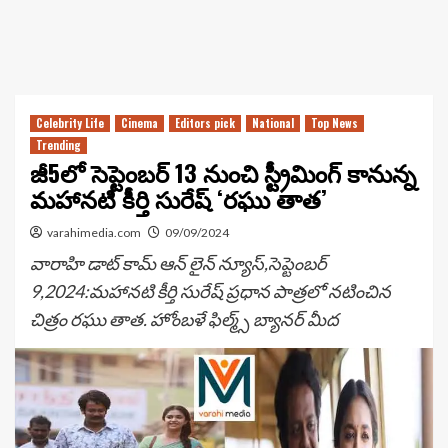
Celebrity Life
Cinema
Editors pick
National
Top News
Trending
జీ5లో సెప్టెంబర్ 13 నుంచి స్ట్రీమింగ్ కానున్న
మహానటి కీర్తి సురేష్ ‘రఘు తాత’
varahimedia.com
09/09/2024
వారాహి డాట్ కామ్ ఆన్ లైన్ న్యూస్,సెప్టెంబర్
9,2024:మహానటి కీర్తి సురేష్ ప్రధాన పాత్రలో నటించిన
చిత్రం రఘు తాత. హోంబళే ఫిల్మ్స్ బ్యానర్ మీద