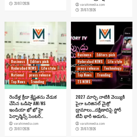
31/07/2026
varahimedia.com
31/07/2026
Business
Editors pick
Business
Editors pick
Hyderabad NEWS
Life style
Hyderabad NEWS
Life style
press release
Technology
National
press release
Top News
Trending
Top News
Trending
TS NEWS
రెండేళ్ల క్రీడా శ్రేష్టతను వేడుక
2027 మార్చి నాటికి వెయ్యికి
చేసిన ఒడిషా AM/NS
పైగా ఒరిజినల్ మైక్రో
ఇండియా ఖో ఖో హై
డ్రామాలు…దక్షిణాదిపై స్టోరీ
పెర్ఫార్మెన్స్ సెంటర్..
టీవీ భారీ అడుగు..
varahimedia.com
varahimedia.com
31/07/2026
31/07/2026