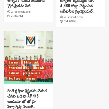
ఆగస్టు 7 నుంచి అమెజాన్
క్యూ1లో కస్టమర్లకు రూ.
‘గ్రేట్ ఫ్రీడమ్ సేల్’..
4,666 కోట్లు చెల్లించిన
ఐసీఐసీఐ ప్రుడెన్షియల్..
varahimedia.com
31/07/2026
varahimedia.com
31/07/2026
Business
Editors pick
Hyderabad NEWS
Life style
National
press release
Top News
Trending
రెండేళ్ల క్రీడా శ్రేష్టతను వేడుక
చేసిన ఒడిషా AM/NS
ఇండియా ఖో ఖో హై
పెర్ఫార్మెన్స్ సెంటర్..