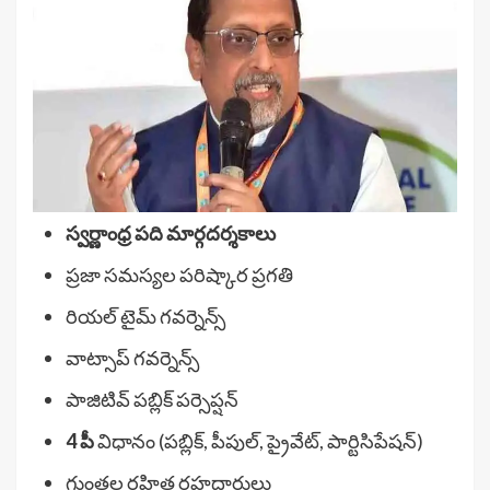
స్వర్ణాంధ్ర పది మార్గదర్శకాలు
ప్రజా సమస్యల పరిష్కార ప్రగతి
రియల్ టైమ్ గవర్నెన్స్
వాట్సాప్ గవర్నెన్స్
పాజిటివ్ పబ్లిక్ పర్సెప్షన్
4 పీ
విధానం (పబ్లిక్, పీపుల్, ప్రైవేట్, పార్టిసిపేషన్)
గుంతల రహిత రహదారులు