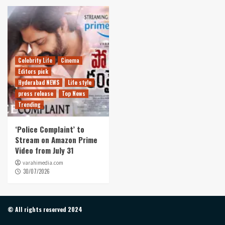
Celebrity Life
Cinema
Editors pick
Hyderabad NEWS
Life style
press release
Top News
Trending
‘Police Complaint’ to
Stream on Amazon Prime
Video from July 31
varahimedia.com
30/07/2026
© All rights reserved 2024