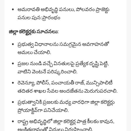
అమరావతి అభివృద్ధి పనులు, పోలవరం ప్రాజెక్టు
పనుల పున:ప్రారంభం
జిల్లా కలెక్టర్లకు సూచనలు:
ప్రభుత్వ విధానాలను సమగ్రమైన అవగాహనతో
అమలు చేయాలి.
ప్రజల నుండి వచ్చే వినతులపై ప్రత్యేక దృష్టి పెట్టి,
వాటిని వెంటనే పరిష్కరించాలి.
రెవెన్యూ, పోలీస్, పంచాయతీ రాజ్, మున్సిపాలిటీ
తదితర శాఖల సేవల అందజేతను మెరుగుపరచాలి.
ప్రభుత్వానికి ప్రజలకు మధ్య వారధిగా జిల్లా కలెక్టర్లు
ప్రోయాక్టివ్‌గా పనిచేయాలి.
రాష్ట్ర అభివృద్ధిలో జిల్లా కలెక్టర్ల పాత్ర కీలకం కావున,
అంకితభావంతో విధులు నిర్వహించాలి.