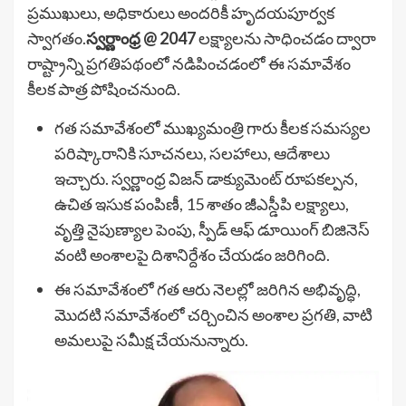
ప్రముఖులు, అధికారులు అందరికీ హృదయపూర్వక
స్వాగతం.
స్వర్ణాంధ్ర @ 2047
లక్ష్యాలను సాధించడం ద్వారా
రాష్ట్రాన్ని ప్రగతిపథంలో నడిపించడంలో ఈ సమావేశం
కీలక పాత్ర పోషించనుంది.
గత సమావేశంలో ముఖ్యమంత్రి గారు కీలక సమస్యల
పరిష్కారానికి సూచనలు, సలహాలు, ఆదేశాలు
ఇచ్చారు. స్వర్ణాంధ్ర విజన్ డాక్యుమెంట్ రూపకల్పన,
ఉచిత ఇసుక పంపిణీ, 15 శాతం జీఎస్డీపి లక్ష్యాలు,
వృత్తి నైపుణ్యాల పెంపు, స్పీడ్ ఆఫ్ డూయింగ్ బిజినెస్
వంటి అంశాలపై దిశానిర్దేశం చేయడం జరిగింది.
ఈ సమావేశంలో గత ఆరు నెలల్లో జరిగిన అభివృద్ధి,
మొదటి సమావేశంలో చర్చించిన అంశాల ప్రగతి, వాటి
అమలుపై సమీక్ష చేయనున్నారు.