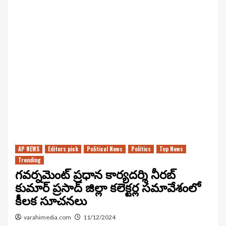
AP NEWS
Editors pick
Political News
Politics
Top News
Trending
గవర్నమెంట్ ప్రధాన కార్యదర్శి నీరబ్
కుమార్ ప్రసాద్ జిల్లా కలెక్టర్ల సమావేశంలో
కీలక సూచనలు
varahimedia.com
11/12/2024