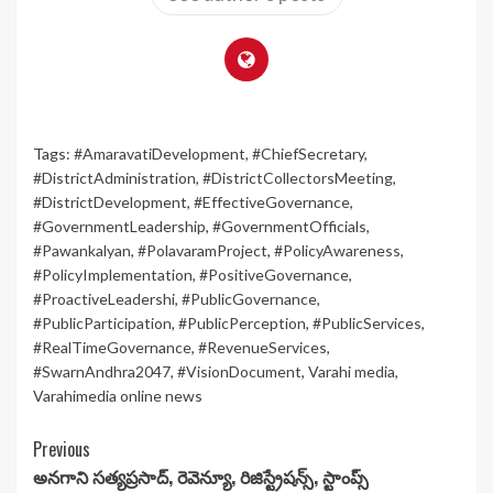
Tags:
#AmaravatiDevelopment
,
#ChiefSecretary
,
#DistrictAdministration
,
#DistrictCollectorsMeeting
,
#DistrictDevelopment
,
#EffectiveGovernance
,
#GovernmentLeadership
,
#GovernmentOfficials
,
#Pawankalyan
,
#PolavaramProject
,
#PolicyAwareness
,
#PolicyImplementation
,
#PositiveGovernance
,
#ProactiveLeadershi
,
#PublicGovernance
,
#PublicParticipation
,
#PublicPerception
,
#PublicServices
,
#RealTimeGovernance
,
#RevenueServices
,
#SwarnAndhra2047
,
#VisionDocument
,
Varahi media
,
Varahimedia online news
Continue
Previous
అనగాని సత్యప్రసాద్, రెవెన్యూ, రిజిస్ట్రేషన్స్, స్టాంప్స్
Reading