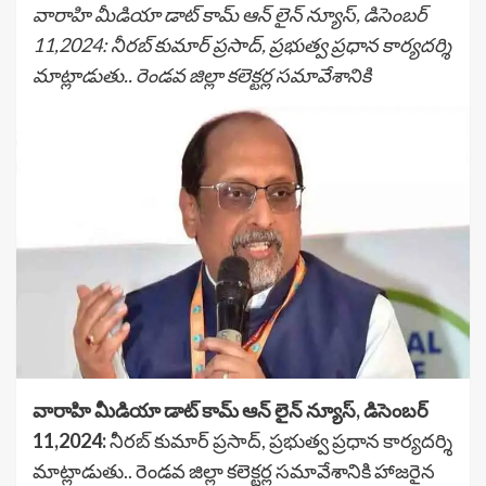
వారాహి మీడియా డాట్ కామ్ ఆన్ లైన్ న్యూస్, డిసెంబర్
11,2024: నీరబ్ కుమార్ ప్రసాద్, ప్రభుత్వ ప్రధాన కార్యదర్శి
మాట్లాడుతు.. రెండవ జిల్లా కలెక్టర్ల సమావేశానికి
వారాహి మీడియా డాట్ కామ్ ఆన్ లైన్ న్యూస్, డిసెంబర్
11,2024:
నీరబ్ కుమార్ ప్రసాద్, ప్రభుత్వ ప్రధాన కార్యదర్శి
మాట్లాడుతు.. రెండవ జిల్లా కలెక్టర్ల సమావేశానికి హాజరైన