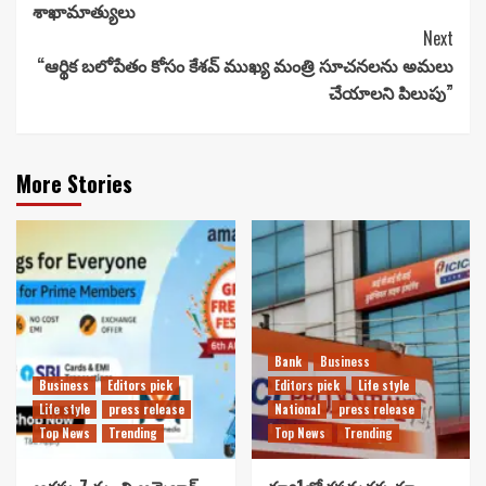
శాఖామాత్యులు
Next
“ఆర్థిక బలోపేతం కోసం కేశవ్ ముఖ్య మంత్రి సూచనలను అమలు
చేయాలని పిలుపు”
More Stories
Bank
Business
Business
Editors pick
Editors pick
Life style
Life style
press release
National
press release
Top News
Trending
Top News
Trending