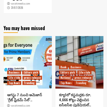
varahimedia.com
31/07/2026
You may have missed
Bank
Business
Business
Editors pick
Editors pick
Life style
Life style
press release
National
press release
Top News
Trending
Top News
Trending
ఆగస్టు 7 నుంచి అమెజాన్
క్యూ1లో కస్టమర్లకు రూ.
‘గ్రేట్ ఫ్రీడమ్ సేల్’..
4,666 కోట్లు చెల్లించిన
ఐసీఐసీఐ ప్రుడెన్షియల్..
varahimedia.com