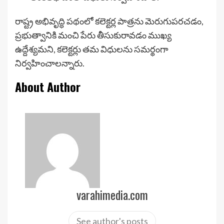
రాష్ట్ర అభివృద్ధి పథంలో కలెక్టర్ల పాత్రను మెరుగుపరచడం,
ప్రభుత్వానికి మంచి పేరు తీసుకురావడం ముఖ్య
ఉద్దేశ్యమని, కలెక్టర్లు తమ విధులను సమర్థంగా
నిర్వహించాలన్నారు.
About Author
varahimedia.com
See author's posts