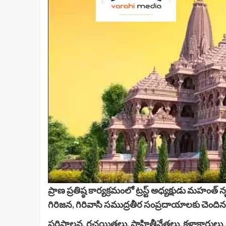
ప్రాణ ప్రతిష్ఠ కార్యక్రమంలో ట్రస్ట్‌ అధ్యక్షుడు మహం
గిరిజన, గిరివాసి సముద్రతీర సంప్రదాయాలకు చెందిన మహా
పరిపాలన, రచయితలు, సాహితీవేత్తలు, కళాకారులు, శి