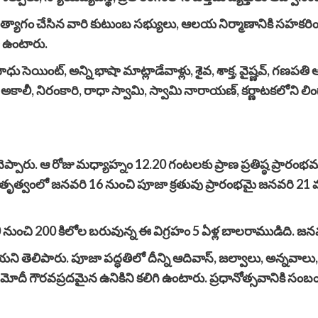
ాణత్యాగం చేసిన వారి కుటుంబ సభ్యులు, ఆలయ నిర్మాణానికి సహకరించి
ా ఉంటారు.
సాధు సెయింట్, అన్ని భాషా మాట్లాడేవాళ్లు, శైవ, శాక్త, వైష్ణవ్, గణపతి ఆ
ార్, అకాలీ, నిరంకారి, రాధా స్వామి, స్వామి నారాయణ్, కర్ణాటకలోన
ారు. ఆ రోజు మధ్యాహ్నం 12.20 గంటలకు ప్రాణ ప్రతిష్ఠ ప్రారంభమవుతు
షిత్ నేతృత్వంలో జనవరి 16 నుంచి పూజా క్రతువు ప్రారంభమై జనవరి 2
 150 నుంచి 200 కిలోల బరువున్న ఈ విగ్రహం 5 ఏళ్ల బాలరాముడిది. 
ాయని తెలిపారు. పూజా పద్ధతిలో దీన్ని ఆదివాస్, జల్వాలు, అన్నవాలు
ాని మోదీ గౌరవప్రదమైన ఉనికిని కలిగి ఉంటారు. ప్రధానోత్సవానికి సంబ