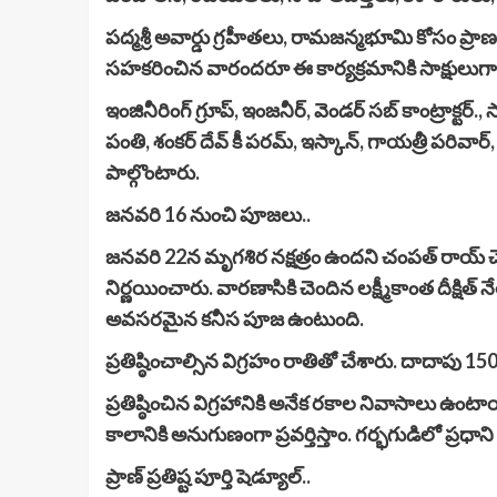
పద్మశ్రీ అవార్డు గ్రహీతలు, రామజన్మభూమి కోసం ప్ర
సహకరించిన వారందరూ ఈ కార్యక్రమానికి సాక్షులుగ
ఇంజినీరింగ్ గ్రూప్, ఇంజనీర్, వెండర్ సబ్ కాంట్రాక్టర్., 
పంతి, శంకర్ దేవ్ కీ పరమ్, ఇస్కాన్, గాయత్రీ పరివ
పాల్గొంటారు.
జనవరి 16 నుంచి పూజలు..
జనవరి 22న మృగశిర నక్షత్రం ఉందని చంపత్ రాయ్ చెప్ప
నిర్ణయించారు. వారణాసికి చెందిన లక్ష్మీకాంత దీక్
అవసరమైన కనీస పూజ ఉంటుంది.
ప్రతిష్ఠించాల్సిన విగ్రహం రాతితో చేశారు. దాదాపు
ప్రతిష్ఠించిన విగ్రహానికి అనేక రకాల నివాసాలు ఉంట
కాలానికి అనుగుణంగా ప్రవర్తిస్తాం. గర్భగుడిలో ప్రధ
ప్రాణ్ ప్రతిష్ట పూర్తి షెడ్యూల్..