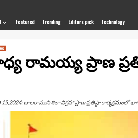
l
Featured
Trending
Editors pick
Technology
ing
్య రామయ్య ప్రాణ ప్రతిష
,2024: బాలరాముని శిలా విగ్రహా ప్రాణ ప్రతిష్ఠా కార్యక్రమంలో భాగ