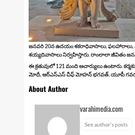
జనవరి 20న ఉదయం శకరాధివాసాలు, ఫలహారాలు, స
శయ్యదివాసాలు నిర్వహిస్తారు. రాంలాలా జీవితం జనవ
ఈ క్రతువులో 121 మంది ఆచార్యులు ఉంటారు. కర్మకు సమన్వయ
మోదీ, ఆర్‌ఎస్‌ఎస్‌ చీఫ్‌ మోహన్‌ భగవత్‌, యూపీ గవర
About Author
varahimedia.com
See author's posts