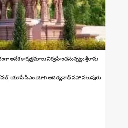
ంగా అనేక కార్యక్రమాలు నిర్వహించనున్నట్లు శ్రీరామ
్ భగవత్, యూపీ సీఎం యోగి ఆదిత్యనాథ్ సహా పలువురు