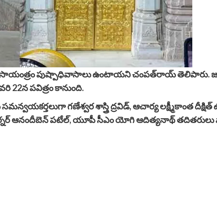
ాయంత్రం పుష్పాధివాసాలు ఉంటాయని చంపత్‌రాయ్‌ తెలిపారు.
రి 22న పవిత్రం కానుంది.
కర్తలుగా గణేశ్వర శాస్త్రి ద్రవిడ్, ఆచార్య లక్ష్మీకాంత దీక్షిత్ ఉం
్నర్‌ ఆనందీబెన్‌ పటేల్‌, యూపీ సీఎం యోగి ఆదిత్యనాథ్‌ తదితరులు 