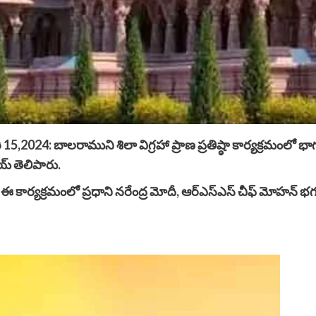
,2024: బాలరాముని శిలా విగ్రహా ప్రాణ ప్రతిష్ఠా కార్యక్రమంలో భాగ
రాయ్ తెలిపారు.
ఈ కార్యక్రమంలో ప్రధాని నరేంద్ర మోదీ, ఆర్‌ఎస్‌ఎస్ చీఫ్ మోహన