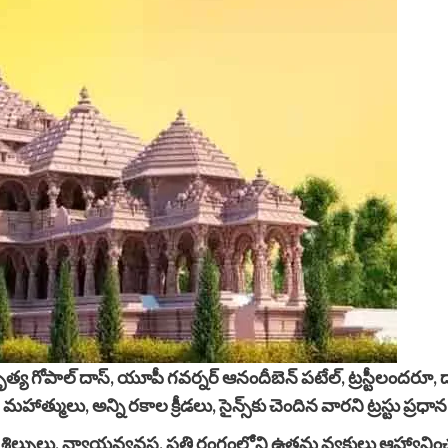
త్‌ నృత్య గోపాల్‌ దాస్‌, యూపీ గవర్నర్‌ ఆనందీబెన్‌ పటేల్‌, ట్రస్టీ
త్ములు, అన్ని రకాల క్రీడలు, సైన్స్‌కు చెందిన వారని ట్రస్టు ప్రధాన
ల్పులు, న్యాయవ్యవస్థ, ప్రతి రంగంలోని ఉత్తమ వ్యక్తులు ఆహ్వాన