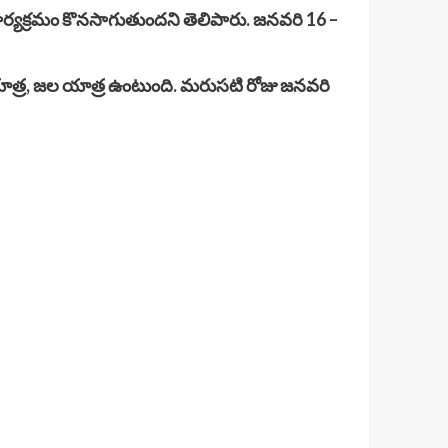
్ఠ కార్యక్రమం కొనసాగుతుందని తెలిపారు. జనవరి 16 –
్థయాత్ర, జల యాత్ర ఉంటుంది. మరుసటి రోజు జనవరి