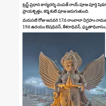
ట్రస్ట్ ప్రధాన కార్యదర్శి చంపత్ రాయ్ పూజ పూర్తి ష
ప్రాయశ్చిత్తం, కర్మ కుటి పూజ జరుగుతుంది.
మరుసటి రోజు జనవరి 17న రాంలాలా విగ్రహం రామజన్మభ
19న ఉదయం ఔషధివస్, కేశరాధివస్, ఘృతాధివాసం,