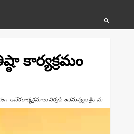
్ఠా కార్యక్రమం
ంగా అనేక కార్యక్రమాలు నిర్వహించనున్నట్లు శ్రీరామ