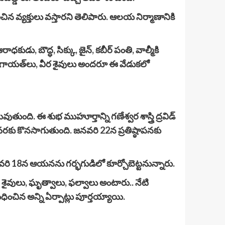
న వ్యక్తులు వస్తారని తెలిపారు. ఆలయ నిర్మాణానికి
రాధకుడు, బౌద్ధ, సిక్కు, జైన్, కబీర్ పంతి, వాల్మీకి
ి లింగాయత్‌లు, వీర శైవులు అందరూ ఈ వేడుకలో
ంది. ఈ శుభ ముహూర్తాన్ని గణేశ్వర శాస్త్రి ద్రవిడ్
1 వరకు కొనసాగుతుంది. జనవరి 22న ప్రతిష్ఠాపనకు
జనవరి 18న ఆయనను గర్భగుడిలో కూర్చోబెట్టనున్నారు.
, శైవులు, ఘృత్వాలు, ఫల్వాలు అంటారు.. నేటి
ంధించిన అన్ని ఏర్పాట్లు పూర్తయ్యాయి.