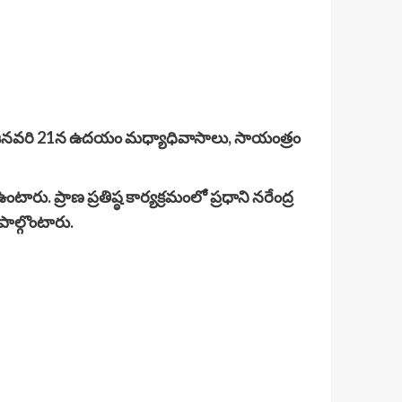
 జనవరి 21న ఉదయం మధ్యాధివాసాలు, సాయంత్రం
టారు. ప్రాణ ప్రతిష్ఠ కార్యక్రమంలో ప్రధాని నరేంద్ర
పాల్గొంటారు.