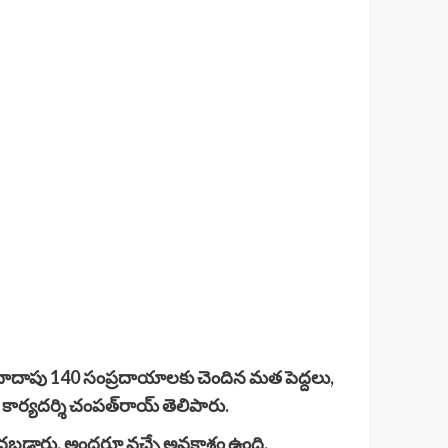
లందరూ, దాదాపు 140 సంప్రదాయాలకు చెందిన మత పెద్దలు,
 కార్యదర్శి చంపత్‌రాయ్‌ తెలిపారు.
ించబడ్డారు. అందరూ వచ్చే అవకాశం ఉంది.