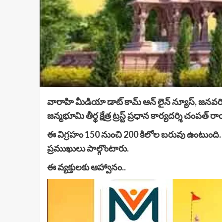
వారాహి మీడియా డాట్ కామ్ ఆన్ లైన్ న్యూస్, జనవరి 15
జన్మభూమి తీర్థ క్షేత్ర ట్రస్ట్ ప్రధాన కార్యదర్శి చంపత్ 
ఈ విగ్రహం 150 నుంచి 200 కిలోల బరువు ఉంటుంది. 
ప్రముఖులు పాల్గొంటారు.
ఈ వ్యక్తులకు ఆహ్వానం..