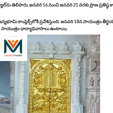
ెడ్యూల్‌ను తెలిపారు. జనవరి 16 నుంచి జనవరి 21 వరకు ప్రాణ ప్రతిష
ూమి కాంప్లెక్స్‌లోకి ప్రవేశిస్తుంది. జనవరి 18న సాయంత్రం తీర
 సాయంత్రం ధాన్యాధివాసాలు ఉంటాయి.