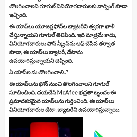
తొలగించాలని గూగుల్ వినియోగదారులకు వార్నింగ్ కూడా
ఇచ్చింది.
ఈ యాప్‌లు యూజర్ల ఫోన్‌ల బ్యాటరీని త్వరగా ఖాళీ
చేస్తున్నాయని గూగుల్ తెలిపింది. ఇది మాత్రమే కాదు,
వినియోగదారులు ఫోన్ స్క్రీన్‌ను ఆఫ్ చేసిన తర్వాత
కూడా, ఈ యాప్‌లు బ్యాటరీ, డేటాను
ఉపయోగిస్తున్నాయని చెప్పింది.
ఏ యాప్‌ల ను తొలగించాలి..?
ఈ యాప్‌లను ఫోన్ నుంచి తొలగించాలని గూగుల్
సూచించింది. దయచేసి McAfee భద్రతా బృందం ఈ
ప్రమాదకరమైన యాప్‌లను గుర్తించింది. ఈ యాప్‌లు
వినియోగదారుల డేటా, బ్యాటరీని ఉపయోగిస్తున్నాయి.