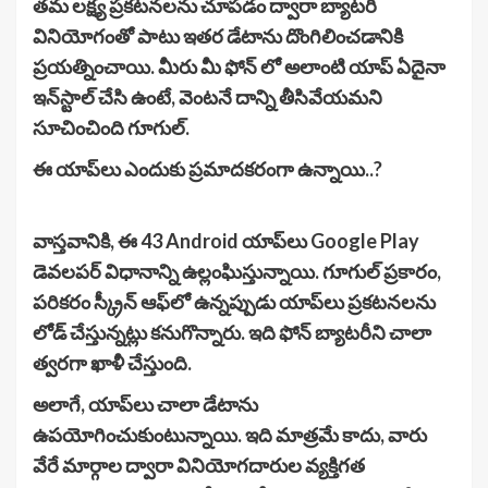
తమ లక్ష్య ప్రకటనలను చూపడం ద్వారా బ్యాటరీ
వినియోగంతో పాటు ఇతర డేటాను దొంగిలించడానికి
ప్రయత్నించాయి. మీరు మీ ఫోన్ లో అలాంటి యాప్ ఏదైనా
ఇన్‌స్టాల్ చేసి ఉంటే, వెంటనే దాన్ని తీసివేయమని
సూచించింది గూగుల్.
ఈ యాప్‌లు ఎందుకు ప్రమాదకరంగా ఉన్నాయి..?
వాస్తవానికి, ఈ 43 Android యాప్‌లు Google Play
డెవలపర్ విధానాన్ని ఉల్లంఘిస్తున్నాయి. గూగుల్ ప్రకారం,
పరికరం స్క్రీన్ ఆఫ్‌లో ఉన్నప్పుడు యాప్‌లు ప్రకటనలను
లోడ్ చేస్తున్నట్లు కనుగొన్నారు. ఇది ఫోన్ బ్యాటరీని చాలా
త్వరగా ఖాళీ చేస్తుంది.
అలాగే, యాప్‌లు చాలా డేటాను
ఉపయోగించుకుంటున్నాయి. ఇది మాత్రమే కాదు, వారు
వేరే మార్గాల ద్వారా వినియోగదారుల వ్యక్తిగత