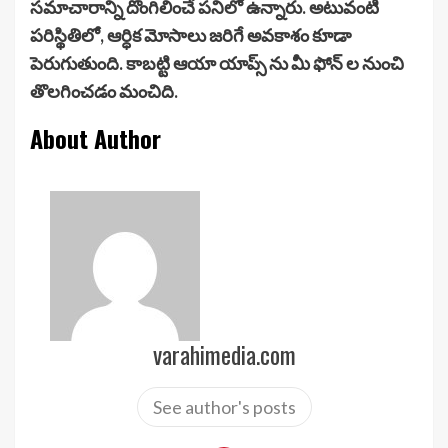
సమాచారాన్ని దొంగిలించే పనిలో ఉన్నారు. అటువంటి
పరిస్థితిలో, ఆర్ధిక మోసాలు జరిగే అవకాశం కూడా
పెరుగుతుంది. కాబట్టి ఆయా యాప్స్ ను మీ ఫోన్ ల నుంచి
తొలగించడం మంచిది.
About Author
varahimedia.com
See author's posts