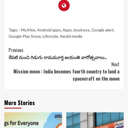
Tags:
: McAfee
,
Android apps
,
Apps
,
business
,
Google alert
,
Google Play Store
,
Lifestyle
,
Varahi media
Continue
Previous
రేపటి నుంచి గిడుగు రామమూర్తి జయంతి వారోత్సవాలు..
Reading
Next
Mission moon : India becomes fourth country to land a
spacecraft on the moon
More Stories