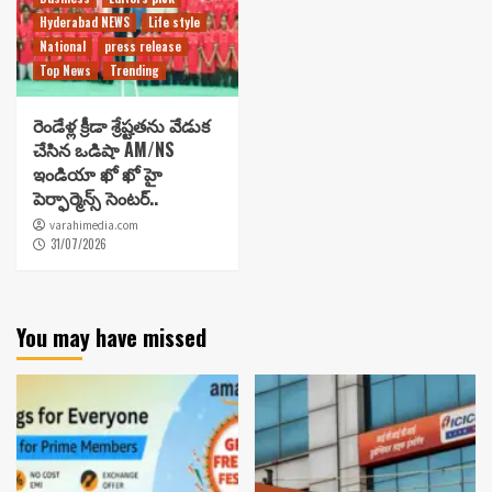
Hyderabad NEWS
Life style
National
press release
Top News
Trending
రెండేళ్ల క్రీడా శ్రేష్టతను వేడుక
చేసిన ఒడిషా AM/NS
ఇండియా ఖో ఖో హై
పెర్ఫార్మెన్స్ సెంటర్..
varahimedia.com
31/07/2026
You may have missed