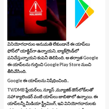
వినియోగదారుల అనుమతి లేకుండానే ఈ యాప్‌లు
ఫోన్‌లో యాక్టివ్‌గా ఉన్నాయని, బ్యాక్‌గ్రౌండ్‌లో
పనిచేస్తున్నాయని కంపెనీ తెలిపింది. ఆ తర్వాత Google
ఈ యాప్‌లను గుర్తించి Google Play Store నుంచి
తీసివేసింది.
Google ఈ యాప్‌లను నిషేధించింది..
TV/DMB ప్లేయర్‌లు, న్యూస్ ,మ్యూజిక్ డౌన్‌లోడ్‌లతో
సహా క్యాలెండర్ వంటి యాప్‌లు జాబితాలో ఉన్నాయి. ఈ
యాప్‌లన్నీ మీడియా స్ట్రీమింగ్, ఇవి వినియోగదారులకు