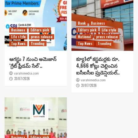
Bank
Business
Business
Editors pick
Editors pick
Life style
Life style
press release
National
press release
Top News
Trending
Top News
Trending
ఆగస్టు 7 నుంచి అమెజాన్
క్యూ1లో కస్టమర్లకు రూ.
‘గ్రేట్ ఫ్రీడమ్ సేల్’..
4,666 కోట్లు చెల్లించిన
ఐసీఐసీఐ ప్రుడెన్షియల్..
varahimedia.com
31/07/2026
varahimedia.com
31/07/2026
Business
Editors pick