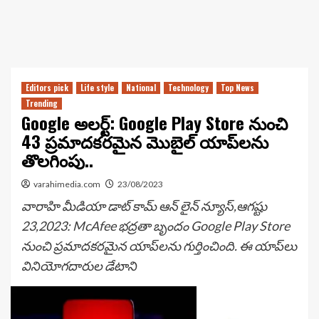
Editors pick
Life style
National
Technology
Top News
Trending
Google అలర్ట్: Google Play Store నుంచి
43 ప్రమాదకరమైన మొబైల్ యాప్‌లను
తొలగింపు..
varahimedia.com
23/08/2023
వారాహి మీడియా డాట్ కామ్ ఆన్ లైన్ న్యూస్,ఆగష్టు
23,2023: McAfee భద్రతా బృందం Google Play Store
నుంచి ప్రమాదకరమైన యాప్‌లను గుర్తించింది. ఈ యాప్‌లు
వినియోగదారుల డేటాని