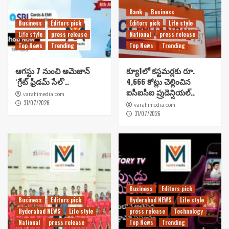
Bank
Business
Business
Editors pick
Editors pick
Life style
Life style
press release
National
press release
Top News
Trending
Top News
Trending
ఆగస్టు 7 నుంచి అమెజాన్
క్యూ1లో కస్టమర్లకు రూ.
‘గ్రేట్ ఫ్రీడమ్ సేల్’..
4,666 కోట్లు చెల్లించిన
ఐసీఐసీఐ ప్రుడెన్షియల్..
varahimedia.com
31/07/2026
varahimedia.com
31/07/2026
Business
Editors pick
Business
Editors pick
Hyderabad NEWS
Life style
Hyderabad NEWS
Life style
press release
Technology
National
press release
Top News
Trending