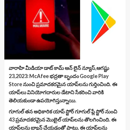
వారాహి మీడియా డాట్ కామ్ ఆన్ లైన్ న్యూస్,ఆగష్టు
23,2023: McAfee భద్రతా బృందం Google Play
Store నుంచి ప్రమాదకరమైన యాప్‌లను గుర్తించింది. ఈ
యాప్‌లు వినియోగదారుల డేటాని సేకరించి వారికి
తెలియకుండా ఉపయోగిస్తున్నాయి.
గూగుల్ తన అధికారిక యాప్ స్టోర్ గూగుల్ ప్లే స్టోర్ నుంచి
43 ప్రమాదకరమైన మొబైల్ యాప్‌లను తొలగించింది. ఈ
యాప్‌లను బ్యాన్ చేయడంతో పాటు, ఈ యాప్‌లను