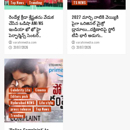
Top News
Trending
TS NEWS
రెండేళ్ల క్రీడా శ్రేష్టతను వేడుక
2027 మార్చి నాటికి వెయ్యికి
చేసిన ఒడిషా AM/NS
పైగా ఒరిజినల్ మైక్రో
ఇండియా ఖో ఖో హై
డ్రామాలు…దక్షిణాదిపై స్టోరీ
పెర్ఫార్మెన్స్ సెంటర్..
టీవీ భారీ అడుగు..
varahimedia.com
varahimedia.com
31/07/2026
31/07/2026
Celebrity Life
Cinema
Editors pick
Hyderabad NEWS
Life style
press release
Top News
Trending
‘Police Complaint’ to