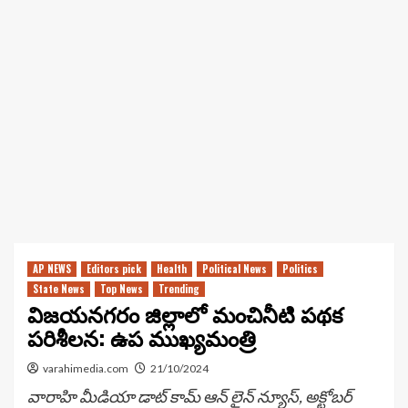
AP NEWS
Editors pick
Health
Political News
Politics
State News
Top News
Trending
విజయనగరం జిల్లాలో మంచినీటి పథక
పరిశీలన: ఉప ముఖ్యమంత్రి
varahimedia.com
21/10/2024
వారాహి మీడియా డాట్ కామ్ ఆన్ లైన్ న్యూస్, అక్టోబర్