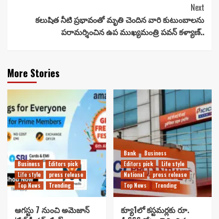
Reading
Next
కలుషిత నీటి ప్రభావంతో మృతి చెందిన వారి కుటుంబాలను
పరామర్శించిన ఉప ముఖ్యమంత్రి పవన్ కళ్యాణ్..
More Stories
Bank
Business
Business
Editors pick
Editors pick
Life style
Life style
press release
National
press release
Top News
Trending
Top News
Trending
ఆగస్టు 7 నుంచి అమెజాన్
క్యూ1లో కస్టమర్లకు రూ.