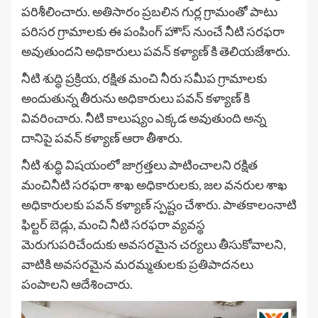
పరిశీలించారు. అతిసారం ప్రబలిన గుర్ల గ్రామంతో పాటు
పరిసర గ్రామాలకు ఈ పంపింగ్ హౌస్ నుంచే నీటి సరఫరా
అవుతుందని అధికారులు పవన్ కళ్యాణ్ కి తెలియజేశారు.
నీటి శుద్ధి ప్రక్రియ, రక్షిత మంచి నీరు సమీప గ్రామాలకు
అందుతున్న తీరును అధికారులు పవన్ కళ్యాణ్ కి
వివరించారు. నీటి కాలుష్యం ఎక్కడ అవుతుంది అన్న
దానిపై పవన్ కళ్యాణ్ ఆరా తీశారు.
నీటి శుద్ధి విషయంలో జాగ్రత్తలు పాటించాలని రక్షిత
మంచినీటి సరఫరా శాఖ అధికారులకు, జల వనరుల శాఖ
అధికారులకు పవన్ కళ్యాణ్ స్పష్టం చేశారు. పాతకాలంనాటి
ఫిల్టర్ బెడ్లు, మంచి నీటి సరఫరా వ్యవస్థ
మెరుగుపరిచేందుకు అవసరమైన చర్యలు తీసుకోవాలని,
వాటికి అవసరమైన మరమ్మతులకు ప్రతిపాదనలు
పంపాలని ఆదేశించారు.