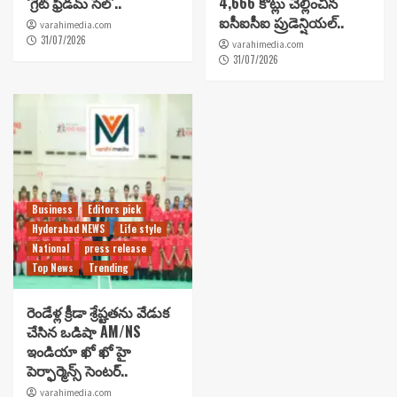
‘గ్రేట్ ఫ్రీడమ్ సేల్’..
4,666 కోట్లు చెల్లించిన
ఐసీఐసీఐ ప్రుడెన్షియల్..
varahimedia.com
31/07/2026
varahimedia.com
31/07/2026
Business
Editors pick
Hyderabad NEWS
Life style
National
press release
Top News
Trending
రెండేళ్ల క్రీడా శ్రేష్టతను వేడుక
చేసిన ఒడిషా AM/NS
ఇండియా ఖో ఖో హై
పెర్ఫార్మెన్స్ సెంటర్..
varahimedia.com