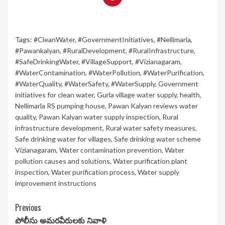
Tags:
#CleanWater
,
#GovernmentInitiatives
,
#Nellimarla
,
#Pawankalyan
,
#RuralDevelopment
,
#RuralInfrastructure
,
#SafeDrinkingWater
,
#VillageSupport
,
#Vizianagaram
,
#WaterContamination
,
#WaterPollution
,
#WaterPurification
,
#WaterQuality
,
#WaterSafety
,
#WaterSupply
,
Government
initiatives for clean water
,
Gurla village water supply
,
health
,
Nellimarla RS pumping house
,
Pawan Kalyan reviews water
quality
,
Pawan Kalyan water supply inspection
,
Rural
infrastructure development
,
Rural water safety measures
,
Safe drinking water for villages
,
Safe drinking water scheme
Vizianagaram
,
Water contamination prevention
,
Water
pollution causes and solutions
,
Water purification plant
inspection
,
Water purification process
,
Water supply
improvement instructions
Continue
Previous
పోలీసు అమరవీరులకు నివాళి