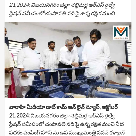
21,2024: విజయనగరం జిల్లా నెల్లిమర్ల ఆర్ఎస్ రైల్వే
స్టేషన్ సమీపంలో చంపావతి నది పై ఉన్న రక్షిత మంచి
వారాహి మీడియా డాట్ కామ్ ఆన్ లైన్ న్యూస్, అక్టోబర్
21,2024:
విజయనగరం జిల్లా నెల్లిమర్ల ఆర్ఎస్ రైల్వే
స్టేషన్ సమీపంలో చంపావతి నది పై ఉన్న రక్షిత మంచి నీటి
పథకం పంపింగ్ హౌస్ ను ఉప ముఖ్యమంత్రి పవన్ కళ్యాణ్