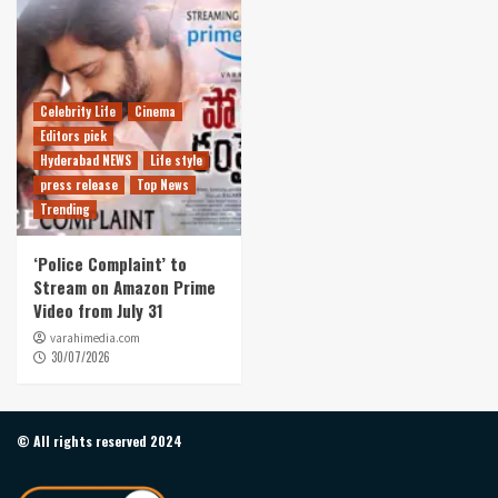
Celebrity Life
Cinema
Editors pick
Hyderabad NEWS
Life style
press release
Top News
Trending
‘Police Complaint’ to
Stream on Amazon Prime
Video from July 31
varahimedia.com
30/07/2026
© All rights reserved 2024