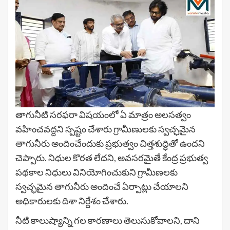
తాగునీటి సరఫరా విషయంలో ఏ మాత్రం అలసత్వం
వహించవద్దని స్పష్టం చేశారు గ్రామీణులకు స్వచ్ఛమైన
తాగునీరు అందించేందుకు ప్రభుత్వం చిత్తశుద్ధితో ఉందని
చెప్పారు. నిధుల కొరత లేదని, అవసరమైతే కేంద్ర ప్రభుత్వ
పథకాల నిధులు వినియోగించుకుని గ్రామీణలకు
స్వచ్ఛమైన తాగునీరు అందించే ఏర్పాట్లు చేయాలని
అధికారులకు దిశా నిర్దేశం చేశారు.
నీటి కాలుష్యాన్ని గల కారణాలు తెలుసుకోవాలని, దాని