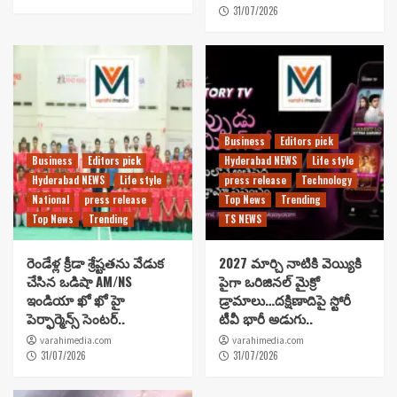
31/07/2026
Business
Editors pick
Business
Editors pick
Hyderabad NEWS
Life style
Hyderabad NEWS
Life style
press release
Technology
National
press release
Top News
Trending
Top News
Trending
TS NEWS
రెండేళ్ల క్రీడా శ్రేష్టతను వేడుక
2027 మార్చి నాటికి వెయ్యికి
చేసిన ఒడిషా AM/NS
పైగా ఒరిజినల్ మైక్రో
ఇండియా ఖో ఖో హై
డ్రామాలు…దక్షిణాదిపై స్టోరీ
పెర్ఫార్మెన్స్ సెంటర్..
టీవీ భారీ అడుగు..
varahimedia.com
varahimedia.com
31/07/2026
31/07/2026