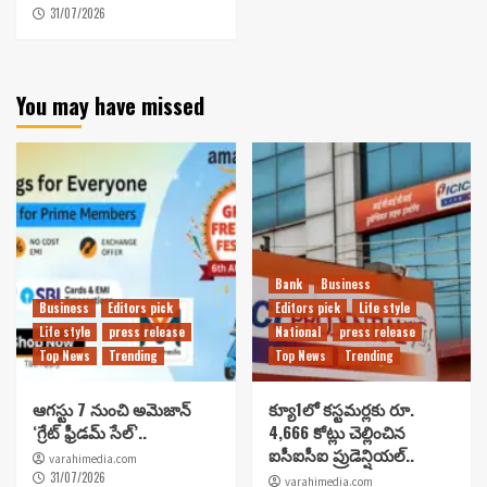
31/07/2026
You may have missed
Bank
Business
Business
Editors pick
Editors pick
Life style
Life style
press release
National
press release
Top News
Trending
Top News
Trending
ఆగస్టు 7 నుంచి అమెజాన్
క్యూ1లో కస్టమర్లకు రూ.
‘గ్రేట్ ఫ్రీడమ్ సేల్’..
4,666 కోట్లు చెల్లించిన
ఐసీఐసీఐ ప్రుడెన్షియల్..
varahimedia.com
31/07/2026
varahimedia.com