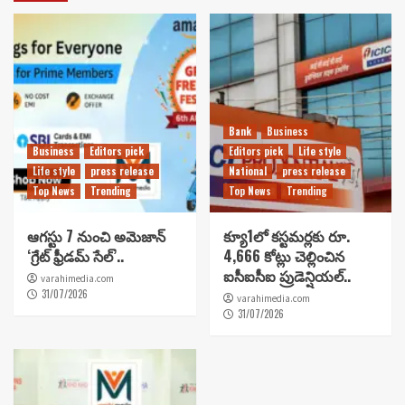
Bank
Business
Business
Editors pick
Editors pick
Life style
Life style
press release
National
press release
Top News
Trending
Top News
Trending
ఆగస్టు 7 నుంచి అమెజాన్
క్యూ1లో కస్టమర్లకు రూ.
‘గ్రేట్ ఫ్రీడమ్ సేల్’..
4,666 కోట్లు చెల్లించిన
ఐసీఐసీఐ ప్రుడెన్షియల్..
varahimedia.com
31/07/2026
varahimedia.com
31/07/2026