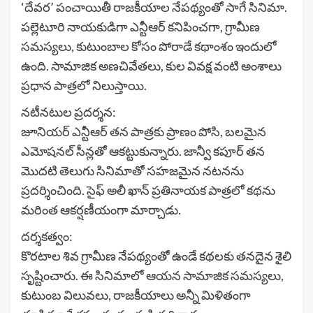
‘దేవర’ పంచాయితీ రాజకీయాల నేపథ్యంతో సాగే సినిమా.
పల్లెటూరి నాయకుడిగా ఎన్టీఆర్ కనిపించగా, గ్రామీణ
సమస్యలు, కుటుంబాల కోసం పోరాడే కథాంశం ఇందులో
ఉంది. సామాజిక అణచివేతలు, కుల వివక్ష వంటి అంశాలు
ప్రధాన పాత్రలో నిలుస్తాయి.
నటీనటుల ప్రదర్శన:
జూనియర్ ఎన్టీఆర్ తన పాత్రకు ప్రాణం పోసి, బలమైన
ఎమోషనల్ సీన్లతో ఆకట్టుకున్నారు. జాన్వీ కపూర్ తన
మొదటి తెలుగు సినిమాతో సహజమైన నటనను
ప్రదర్శించింది. సైఫ్ అలీ ఖాన్ ప్రతినాయక పాత్రలో కథను
మరింత ఆకర్షణీయంగా మార్చాడు.
దర్శకత్వం:
కొరటాల శివ గ్రామీణ నేపథ్యంతో ఉండే కథలకు తనదైన శైలి
సృష్టించారు. ఈ సినిమాలో ఆయన సామాజిక సమస్యలు,
కుటుంబ విలువలు, రాజకీయాలు అన్నీ మిళితంగా