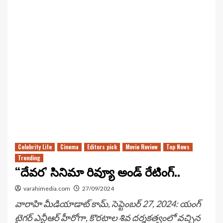
Celebrity Life
Cinema
Editors pick
Movie Review
Top News
Trending
“దేవర’ సినిమా రివ్యూ అండ్ రేటింగ్..
varahimedia.com
27/09/2024
వారాహి మీడియాడాట్ కామ్, సెప్టెంబర్ 27, 2024: యంగ్
టైగర్ ఎన్టీఆర్ హీరోగా, కొరటాల శివ దర్శకత్వంలో వచ్చిన