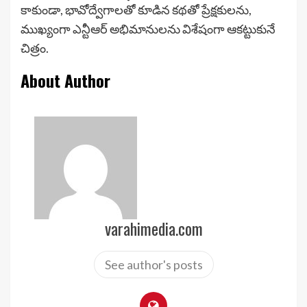
కాకుండా, భావోద్వేగాలతో కూడిన కథతో ప్రేక్షకులను,
ముఖ్యంగా ఎన్టీఆర్ అభిమానులను విశేషంగా ఆకట్టుకునే
చిత్రం.
About Author
varahimedia.com
See author's posts