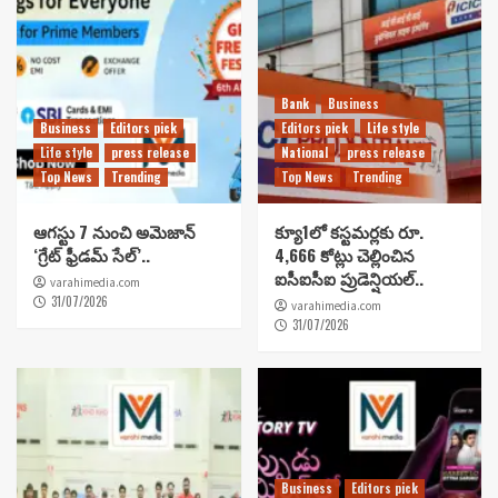
Bank
Business
Business
Editors pick
Editors pick
Life style
Life style
press release
National
press release
Top News
Trending
Top News
Trending
ఆగస్టు 7 నుంచి అమెజాన్
క్యూ1లో కస్టమర్లకు రూ.
‘గ్రేట్ ఫ్రీడమ్ సేల్’..
4,666 కోట్లు చెల్లించిన
ఐసీఐసీఐ ప్రుడెన్షియల్..
varahimedia.com
31/07/2026
varahimedia.com
31/07/2026
Business
Editors pick