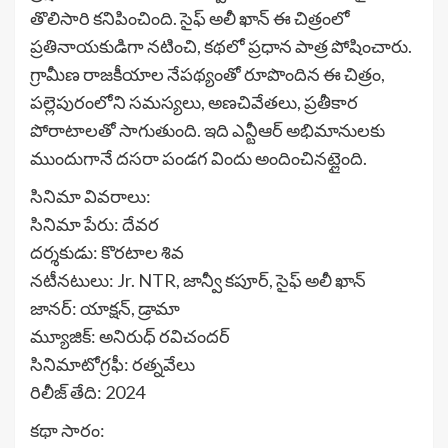
తొలిసారి కనిపించింది. సైఫ్ అలీ ఖాన్ ఈ చిత్రంలో
ప్రతినాయకుడిగా నటించి, కథలో ప్రధాన పాత్ర పోషించారు.
గ్రామీణ రాజకీయాల నేపథ్యంతో రూపొందిన ఈ చిత్రం,
పల్లెపురంలోని సమస్యలు, అణచివేతలు, ప్రతీకార
పోరాటాలతో సాగుతుంది. ఇది ఎన్టీఆర్ అభిమానులకు
ముందుగానే దసరా పండగ విందు అందించినట్లైంది.
సినిమా వివరాలు:
సినిమా పేరు: దేవర
దర్శకుడు: కొరటాల శివ
నటీనటులు: Jr. NTR, జాన్వీ కపూర్, సైఫ్ అలీ ఖాన్
జానర్: యాక్షన్, డ్రామా
మ్యూజిక్: అనిరుధ్ రవిచందర్
సినిమాటోగ్రఫీ: రత్నవేలు
రిలీజ్ తేది: 2024
కథా సారం: