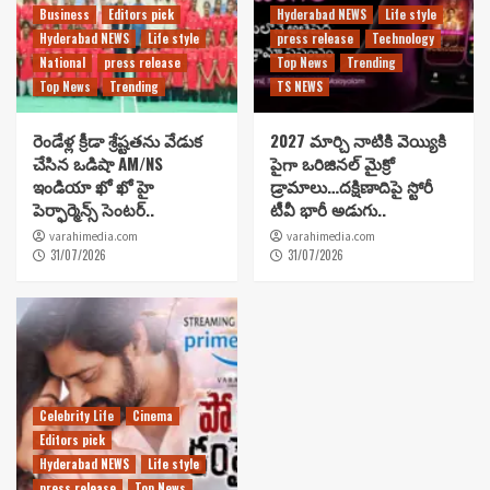
Business
Editors pick
Hyderabad NEWS
Life style
Hyderabad NEWS
Life style
press release
Technology
National
press release
Top News
Trending
Top News
Trending
TS NEWS
రెండేళ్ల క్రీడా శ్రేష్టతను వేడుక
2027 మార్చి నాటికి వెయ్యికి
చేసిన ఒడిషా AM/NS
పైగా ఒరిజినల్ మైక్రో
ఇండియా ఖో ఖో హై
డ్రామాలు…దక్షిణాదిపై స్టోరీ
పెర్ఫార్మెన్స్ సెంటర్..
టీవీ భారీ అడుగు..
varahimedia.com
varahimedia.com
31/07/2026
31/07/2026
Celebrity Life
Cinema
Editors pick
Hyderabad NEWS
Life style
press release
Top News