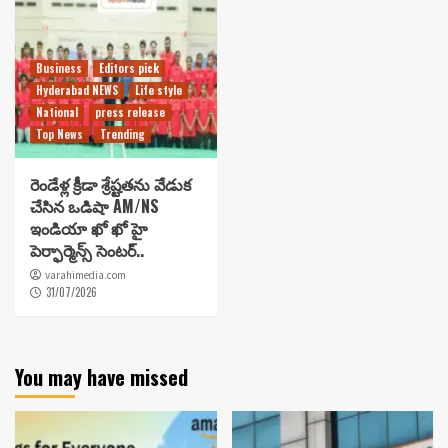
Business
Editors pick
Hyderabad NEWS
Life style
National
press release
Top News
Trending
రెండేళ్ల క్రీడా శ్రేష్టతను వేడుక
చేసిన ఒడిషా AM/NS
ఇండియా ఖో ఖో హై
పెర్ఫార్మెన్స్ సెంటర్..
varahimedia.com
31/07/2026
You may have missed