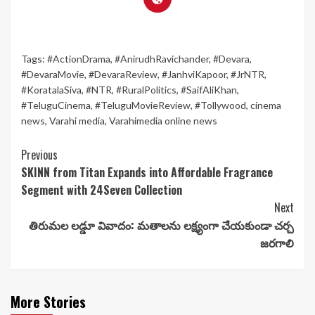
Tags:
#ActionDrama
,
#AnirudhRavichander
,
#Devara
,
#DevaraMovie
,
#DevaraReview
,
#JanhviKapoor
,
#JrNTR
,
#KoratalaSiva
,
#NTR
,
#RuralPolitics
,
#SaifAliKhan
,
#TeluguCinema
,
#TeluguMovieReview
,
#Tollywood
,
cinema
news
,
Varahi media
,
Varahimedia online news
Continue
Previous
SKINN from Titan Expands into Affordable Fragrance
Reading
Segment with 24Seven Collection
Next
తిరుమల లడ్డూ వివాదం: మతాలను లక్ష్యంగా చేయకుండా చర్చ
జరగాలి
More Stories