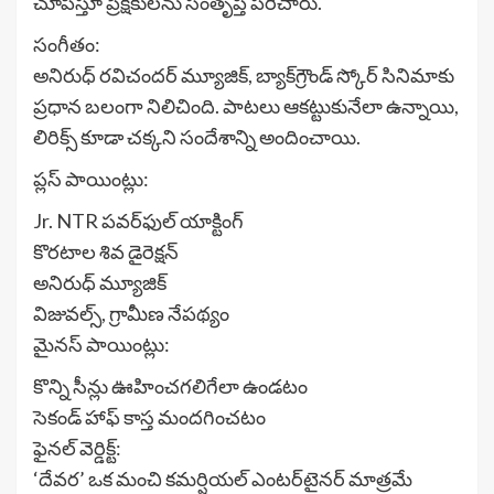
చూపిస్తూ ప్రేక్షకులను సంతృప్తి పరిచారు.
సంగీతం:
అనిరుధ్ రవిచందర్ మ్యూజిక్, బ్యాక్‌గ్రౌండ్ స్కోర్ సినిమాకు
ప్రధాన బలంగా నిలిచింది. పాటలు ఆకట్టుకునేలా ఉన్నాయి,
లిరిక్స్ కూడా చక్కని సందేశాన్ని అందించాయి.
ప్లస్ పాయింట్లు:
Jr. NTR పవర్‌ఫుల్ యాక్టింగ్
కొరటాల శివ డైరెక్షన్
అనిరుధ్ మ్యూజిక్
విజువల్స్, గ్రామీణ నేపథ్యం
మైనస్ పాయింట్లు:
కొన్ని సీన్లు ఊహించగలిగేలా ఉండటం
సెకండ్ హాఫ్ కాస్త మందగించటం
ఫైనల్ వెర్డిక్ట్:
‘దేవర’ ఒక మంచి కమర్షియల్ ఎంటర్‌టైనర్ మాత్రమే