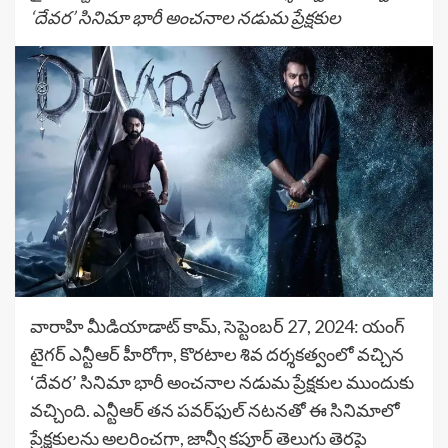
‘దేవర’ సినిమా భారీ అంచనాల నడుమ ప్రేక్షకుల
వారాహి మీడియాడాట్ కామ్, సెప్టెంబర్ 27, 2024: యంగ్
టైగర్ ఎన్టీఆర్ హీరోగా, కొరటాల శివ దర్శకత్వంలో వచ్చిన
‘దేవర’ సినిమా భారీ అంచనాల నడుమ ప్రేక్షకుల ముందుకు
వచ్చింది. ఎన్టీఆర్ తన పవర్‌ఫుల్ నటనతో ఈ సినిమాలో
ప్రేక్షకులను అలరించగా, జాన్వీ కపూర్ తెలుగు తెరపై