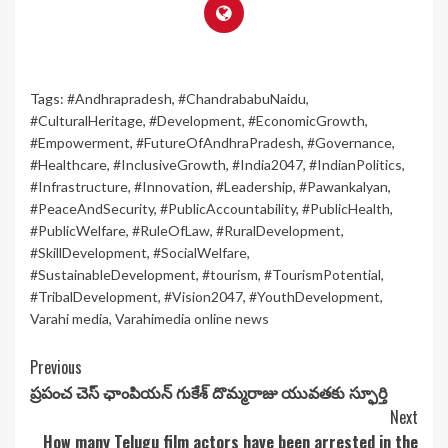
Tags:
#Andhrapradesh
,
#ChandrababuNaidu
,
#CulturalHeritage
,
#Development
,
#EconomicGrowth
,
#Empowerment
,
#FutureOfAndhraPradesh
,
#Governance
,
#Healthcare
,
#InclusiveGrowth
,
#India2047
,
#IndianPolitics
,
#Infrastructure
,
#Innovation
,
#Leadership
,
#Pawankalyan
,
#PeaceAndSecurity
,
#PublicAccountability
,
#PublicHealth
,
#PublicWelfare
,
#RuleOfLaw
,
#RuralDevelopment
,
#SkillDevelopment
,
#SocialWelfare
,
#SustainableDevelopment
,
#tourism
,
#TourismPotential
,
#TribalDevelopment
,
#Vision2047
,
#YouthDevelopment
,
Varahi media
,
Varahimedia online news
Continue
Previous
ప్రపంచ చెస్ ఛాంపియన్ గుకేశ్ దొమ్మరాజు యువతకు స్ఫూర్తి
Reading
Next
How many Telugu film actors have been arrested in the