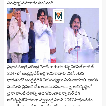
సంపూర్ణ సహకారం ఉంటుంది.
ప్రధానమంత్రి నరేంద్ర మోదీ గారు కలగన్న వికసిత్ భారత్
2047లో ఆంధ్రప్రదేశ్ అగ్రగామి కావాలి. వికసించిన
భారతంలో ఆంధ్రప్రదేశ్ చిరునవ్వులు విరబూయాలి. భారత్
ను చూసి ప్రపంచ దేశాలు భయపడాలన్నా, అభివృద్ధిలో
చైనా లాంటి దేశాన్ని అధిగమించాలన్నా సరే దేశ
అభివృద్ధితోపాటుగా స్వర్ణాంధ్ర విజన్ 2047 సాధించడం