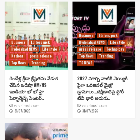
Business
Editors pick
Business
Editors pick
Hyderabad NEWS
Life style
Hyderabad NEWS
Life style
press release
Technology
National
press release
Top News
Trending
Top News
Trending
TS NEWS
రెండేళ్ల క్రీడా శ్రేష్టతను వేడుక
2027 మార్చి నాటికి వెయ్యికి
చేసిన ఒడిషా AM/NS
పైగా ఒరిజినల్ మైక్రో
ఇండియా ఖో ఖో హై
డ్రామాలు…దక్షిణాదిపై స్టోరీ
పెర్ఫార్మెన్స్ సెంటర్..
టీవీ భారీ అడుగు..
varahimedia.com
varahimedia.com
31/07/2026
31/07/2026