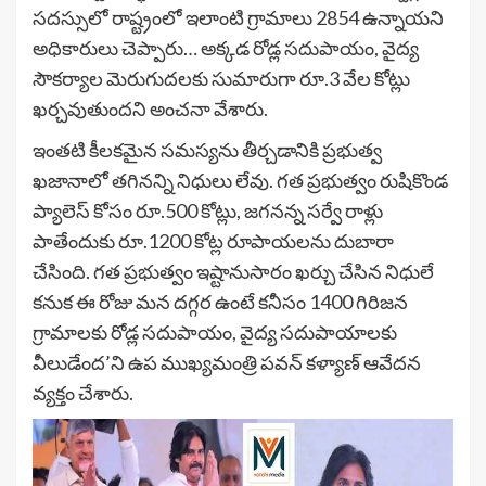
సదస్సులో రాష్ట్రంలో ఇలాంటి గ్రామాలు 2854 ఉన్నాయని
అధికారులు చెప్పారు… అక్కడ రోడ్ల సదుపాయం, వైద్య
సౌకర్యాల మెరుగుదలకు సుమారుగా రూ.3 వేల కోట్లు
ఖర్చవుతుందని అంచనా వేశారు.
ఇంతటి కీలకమైన సమస్యను తీర్చడానికి ప్రభుత్వ
ఖజానాలో తగినన్ని నిధులు లేవు. గత ప్రభుత్వం రుషికొండ
ప్యాలెస్ కోసం రూ.500 కోట్లు, జగనన్న సర్వే రాళ్లు
పాతేందుకు రూ.1200 కోట్ల రూపాయలను దుబారా
చేసింది. గత ప్రభుత్వం ఇష్టానుసారం ఖర్చు చేసిన నిధులే
కనుక ఈ రోజు మన దగ్గర ఉంటే కనీసం 1400 గిరిజన
గ్రామాలకు రోడ్ల సదుపాయం, వైద్య సదుపాయాలకు
వీలుడేంద’ని ఉప ముఖ్యమంత్రి పవన్ కళ్యాణ్ ఆవేదన
వ్యక్తం చేశారు.