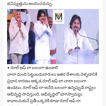
భవిష్యత్తును అందించవచ్చు.
• రూల్ ఆఫ్ లా బలంగా ఉండాలి
చాలా మంది పెట్టుబడుదారులు ఇతర దేశాలకు వెళ్ళడానికి
ప్రధాన కారణం అక్కడ రూల్ ఆఫ్ లా చాలా బలంగా
ఉండటం. రూల్ ఆఫ్ లా అనేది బలంగా ఉన్నప్పుడే రాష్ట్రం
అభివృద్ది సాధిస్తుంది. అభివృద్ధిలో భాగస్వామ్యం
కావాలనుకునే ప్రతీ ఒక్కరికి కూడా రూల్ ఆఫ్ లా