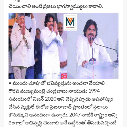
చేయించాలి అంటే ప్రజలు భాగస్వామ్యులు కావాలి.
• ముందు చూపుతో భవిష్యత్తును అంచనా వేయాలి
గౌరవ ముఖ్యమంత్రి చంద్రబాబు నాయుడు 1994
సమయంలో విజన్ 2020 అని చెప్పినప్పుడు అపహాస్యం
చేసిన వ్యక్తులే ఈరోజు సైబరాబాద్ ప్రాంతంలో స్థలాలు
కొనుక్కుని ఆనందంగా ఉన్నారు. 2047 నాటికి రాష్ట్రం అన్ని
రంగాల్లో అభివృద్ధి చెందాలి అనే ఉద్దేశంతో తీసుకువచ్చిందే