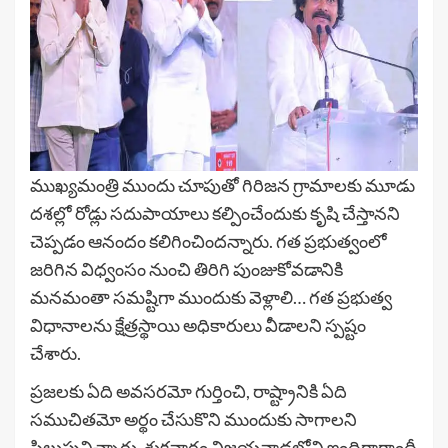
ముఖ్యమంత్రి ముందు చూపుతో గిరిజన గ్రామాలకు మూడు
దశల్లో రోడ్లు సదుపాయాలు కల్పించేందుకు కృషి చేస్తానని
చెప్పడం ఆనందం కలిగించిందన్నారు. గత ప్రభుత్వంలో
జరిగిన విధ్వంసం నుంచి తిరిగి పుంజుకోవడానికి
మనమంతా సమష్టిగా ముందుకు వెళ్లాలి… గత ప్రభుత్వ
విధానాలను క్షేత్రస్థాయి అధికారులు వీడాలని స్పష్టం
చేశారు.
ప్రజలకు ఏది అవసరమో గుర్తించి, రాష్ట్రానికి ఏది
సముచితమో అర్థం చేసుకొని ముందుకు సాగాలని
పిలుపునిచ్చారు. శుక్రవారం విజయవాడలోని ఇందిరాగాంధీ