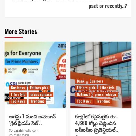
past or recently..?
More Stories
Bank
Business
Business
Editors pick
Editors pick
Life style
Life style
press release
National
press release
Top News
Trending
Top News
Trending
ఆగస్టు 7 నుంచి అమెజాన్
క్యూ1లో కస్టమర్లకు రూ.
‘గ్రేట్ ఫ్రీడమ్ సేల్’..
4,666 కోట్లు చెల్లించిన
ఐసీఐసీఐ ప్రుడెన్షియల్..
varahimedia.com
31/07/2026