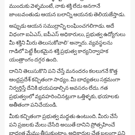
ముందుకు వెళ్ళమంటే, నాకు శక్తి లేదు అనగానే
జాంబవంతుడు ఆయన బలాన్ని ఆయనకు తెలియజేస్తాడు.
అప్పుడు ఆయన సముద్రాన్ని లంఘించగలిగాడు. అదే
విధంగా ఐఏఎస్, ఐపీఎస్ అధికారులు, ప్రభుత్వ ఉద్యోగులు
మీ శక్తిని మీరు తెలుసుకోవాలి’ అన్నారు. వ్యవస్థలను
గాడిలో పెట్టే కీలకమైన శక్తి ప్రభుత్వ కార్యనిర్వాహక
యంత్రాంగం దగ్గర ఉంది.
దానిని తెలుసుకొని పని చేస్తే మనందరం కలలుగనే కొత్త
ఆంధ్రప్రదేశ్ కచ్చితంగా సాధ్యం. మీ బాధ్యతలు సక్రమంగా
నిర్వర్తిస్తే దేనికి భయపడాల్సిన అవసరం లేదు. గత
ప్రభుత్వంలో వ్యవహరించినట్లుగా ఒత్తిళ్ళకు, భయాలకు
అతీతంగా పనిచేయండి.
మీకు కచ్చితంగా ప్రభుత్వ మద్దతు ఉంటుంది. మీరు చేసే
పని ప్రజలకు మేలు చేసేది అయితే దానిని ప్రోత్సహించే
బాధ్యత మేము తీసుకుంటాం. అధికారుల చేత బలంగా పని