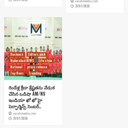
varahimedia.com
31/07/2026
Business
Editors pick
Hyderabad NEWS
Life style
National
press release
Top News
Trending
రెండేళ్ల క్రీడా శ్రేష్టతను వేడుక
చేసిన ఒడిషా AM/NS
ఇండియా ఖో ఖో హై
పెర్ఫార్మెన్స్ సెంటర్..
varahimedia.com
31/07/2026