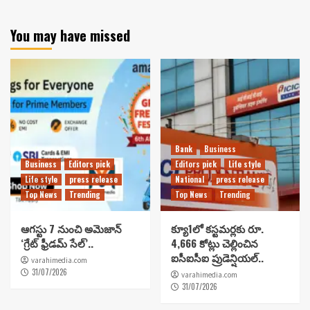
You may have missed
Bank
Business
Business
Editors pick
Editors pick
Life style
Life style
press release
National
press release
Top News
Trending
Top News
Trending
ఆగస్టు 7 నుంచి అమెజాన్
క్యూ1లో కస్టమర్లకు రూ.
‘గ్రేట్ ఫ్రీడమ్ సేల్’..
4,666 కోట్లు చెల్లించిన
ఐసీఐసీఐ ప్రుడెన్షియల్..
varahimedia.com
31/07/2026
varahimedia.com
31/07/2026