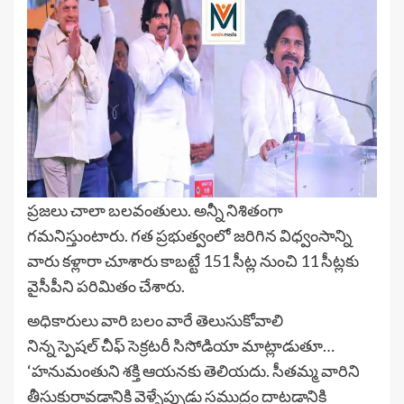
ప్రజలు చాలా బలవంతులు. అన్నీ నిశితంగా
గమనిస్తుంటారు. గత ప్రభుత్వంలో జరిగిన విధ్వంసాన్ని
వారు కళ్లారా చూశారు కాబట్టే 151 సీట్ల నుంచి 11 సీట్లకు
వైసీపీని పరిమితం చేశారు.
అధికారులు వారి బలం వారే తెలుసుకోవాలి
నిన్న స్పెషల్ చీఫ్ సెక్రటరీ సిసోడియా మాట్లాడుతూ…
‘హనుమంతుని శక్తి ఆయనకు తెలియదు. సీతమ్మ వారిని
తీసుకురావడానికి వెళ్ళేప్పుడు సముద్రం దాటడానికి