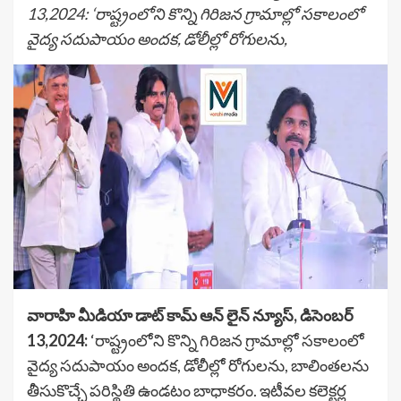
13,2024: ‘రాష్ట్రంలోని కొన్ని గిరిజన గ్రామాల్లో సకాలంలో
వైద్య సదుపాయం అందక, డోలీల్లో రోగులను,
వారాహి మీడియా డాట్ కామ్ ఆన్ లైన్ న్యూస్, డిసెంబర్
13,2024:
‘రాష్ట్రంలోని కొన్ని గిరిజన గ్రామాల్లో సకాలంలో
వైద్య సదుపాయం అందక, డోలీల్లో రోగులను, బాలింతలను
తీసుకొచ్చే పరిస్థితి ఉండటం బాధాకరం. ఇటీవల కలెక్టర్ల