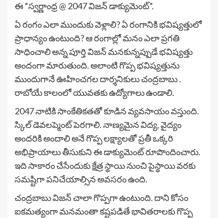
ఈ “స్వర్ణాంధ్ర @ 2047 విజన్ డాక్యుమెంట్”.
ఏ రంగం ఎలా ముందుకు వెళ్లాలి? ఏ రంగానికి భవిష్యత్తులో
ప్రాధాన్యం ఉంటుంది? ఆ రంగాల్లో మనం ఎలా ప్రగతి
సాధించాలి అన్న పూర్తి విజన్ మనకున్నప్పుడే భవిష్యత్తు
అందంగా మారుతుంది. అలాంటి గొప్ప భవిష్యత్తును
ముందుగానే ఊహించగల దార్శనికులు చంద్రబాబు .
రాబోయే కాలంలో యువతకు ఉద్యోగాలు ఉండాలి.
2047 నాటికి సాంకేతికతతో కూడిన వ్యవసాయం వస్తుంది.
స్కిల్ డెవలప్మెంట్ పెరగాలి. నాణ్యమైన విద్య, వైద్యం
అందరికి అందాలి అనే గొప్ప లక్ష్యాలతో ప్రతీ ఒక్కరి
అభిప్రాయాలు తీసుకుని ఈ డాక్యుమెంట్ రూపొందించారు.
ఇది సాకారం చేసేందుకు క్షేత్ర స్థాయి నుంచి పైస్థాయి వరకు
సమష్టిగా పనిచేయాల్సిన అవసరం ఉంది.
చంద్రబాబు విజన్ చాలా గొప్పగా ఉంటుంది. దాని కోసం
ఐకమత్యంగా మనమంతా కష్టపడితే భావితరాలకు గొప్ప