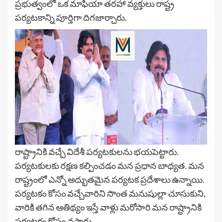
ప్రభుత్వంలో ఒక మాఫియా తరహా వ్యక్తులు రాష్ట్ర
పర్యటకాన్ని పూర్తిగా దిగజార్చారు.
రాష్ట్రానికి వచ్చే విదేశీ పర్యటకులను భయపెట్టారు.
పర్యటకులకు రక్షణ కల్పించడం మన ప్రధాన బాధ్యత. మన
రాష్ట్రంలో ఎన్నో అద్భుతమైన పర్యటక ప్రదేశాలు ఉన్నాయి.
పర్యటకం కోసం వచ్చేవారిని సొంత మనుషుల్లా చూసుకుని,
వారికి తగిన ఆతిథ్యం ఇస్తే వాళ్లు మరోసారి మన రాష్ట్రానికి
పర్యటకం కోసం వస్తారు.