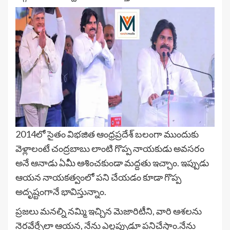
2014లో సైతం విభజిత ఆంధ్రప్రదేశ్ బలంగా ముందుకు
వెళ్లాలంటే చంద్రబాబు లాంటి గొప్ప నాయకుడు అవసరం
అనే ఆనాడు ఏమీ ఆశించకుండా మద్దతు ఇచ్చాం. ఇప్పుడు
ఆయన నాయకత్వంలో పని చేయడం కూడా గొప్ప
అదృష్టంగానే భావిస్తున్నాం.
ప్రజలు మనల్ని నమ్మి ఇచ్చిన మెజారిటీని, వారి ఆశలను
నెరవేర్చేలా ఆయన, నేను ఎల్లప్పుడూ పనిచేస్తాం.నేను