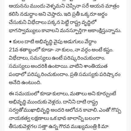
ఆయనను ముందు వెళ్ళమని చెప్పినా సరే ఆయన మాత్రం
కలిసి నడుద్దాం అని చెప్తారు. ఇది ప్రతీ ఒక్కరూ అర్దం
చేసుకుని విభేదాలు పక్కన పెట్టి రాష్ట్ర వృద్ధిలో
భాగస్వామ్యులు కావాలని మనస్ఫూర్తిగా ఆకాంక్షిస్తున్నాను.
• కులం దాటి అభివృద్ధి వైపు అడుగులు వేద్దాం
21వ శతాబ్దంలో కూడా- నా కులం, నా వర్గం అంటే కష్టం.
విభేదాలు, సమస్యలు ఉంటే పరిష్కరించుకుందాం.
సమస్యలు అందరికి ఉంటాయి. వాటిని శాంతియుత
పంథాలో పరిష్కరించుకుందాం. ప్రతి సమస్యకు పరిష్కారం
అనేది ఉంటుంది.
ఈ సమయంలో కూడా కులాలు, మతాలు అని కూర్చుంటే
అభివృద్ధి ముందుకు వెళ్లదు. దానిని దాటి రాష్ట్ర
సర్వతోముఖాభివృద్ధి అందరి ఆలోచన కావాలి. ఎంతో గొప్ప
నాయకత్వ లక్షణాలు ఒక భావ జాలాన్ని బలంగా
తీసుకువెళ్లగల సత్తా ఉన్న గౌరవ ముఖ్యమంత్రి కి మా