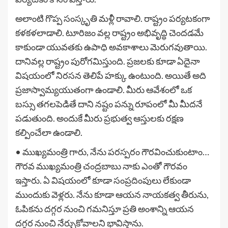
అలాంటి గొప్ప సంస్కృతి మళ్లీ రావాలి. రాష్ట్రం పర్యటకంగా
కళకళలాడాలి. టూరిజం వల్ల రాష్ట్రం అభివృద్ధి చెందడమే
కాకుండా యువతకు ఉపాధి అవకాశాలు మెరుగవుతాయి.
దానివల్ల రాష్ట్రం పురోగమిస్తుంది. ప్రజలకు కూడా ఏదైనా
విషయంలో నిరసన తెలిపే హక్కు ఉంటుంది. అయితే అది
ప్రజాస్వామ్యయుతంగా ఉండాలి. మీరు ఆవేశంలో ఒక
బస్సు తగలపెడితే దాని నష్టం పన్ను రూపంలో మీ మీదనే
పడుతుంది. అందుకే మీరు ప్రభుత్వ ఆస్తులకు రక్షణ
కల్పించేలా ఉండాలి.
• ముఖ్యమంత్రి గారు, నేను పరస్పరం గౌరవించుకుంటాం…
గౌరవ ముఖ్యమంత్రి చంద్రబాబు నాకు ఎంతో గౌరవం
ఇస్తారు. ఏ విషయంలో కూడా సంప్రదింపులు లేకుండా
ముందుకు వెళ్లరు. నేను కూడా ఆయన నాయకత్వ తీరును,
ఓపికను దగ్గర నుంచి గమనిస్తూ ప్రతి అంశాన్ని ఆయన
దగ్గర నుంచి నేర్చుకోవాలని భావిస్తాను.