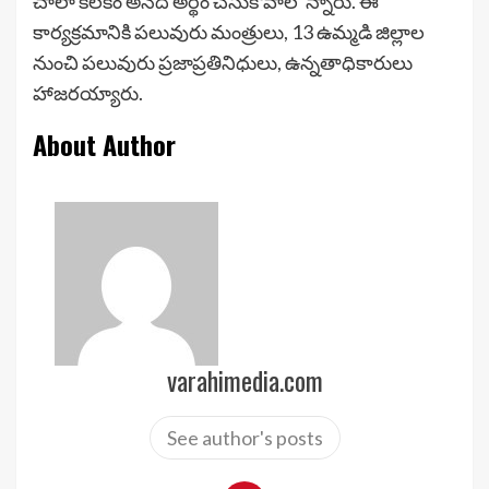
చాలా కీలకం అనేది అర్థం చేసుకోవాల”న్నారు. ఈ
కార్యక్రమానికి పలువురు మంత్రులు, 13 ఉమ్మడి జిల్లాల
నుంచి పలువురు ప్రజాప్రతినిధులు, ఉన్నతాధికారులు
హాజరయ్యారు.
About Author
varahimedia.com
See author's posts