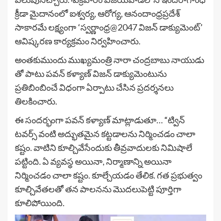
క్రీడా మైదానంలో ఐశ్వర్య, ఆరోగ్య, ఆనందాంధ్రప్రదేశ్
సాకారమే లక్ష్యంగా ‘స్వర్ణాంధ్ర@2047 విజన్ డాక్యుమెంట్’
ఆవిష్కరణ కార్యక్రమం నిర్వహించారు.
అంతకుముందు ముఖ్యమంత్రి నారా చంద్రబాబు నాయుడు
తో పాటు పవన్ కళ్యాణ్ విజన్ డాక్యుమెంటును
ప్రతిబింబించే విధంగా ఏర్పాటు చేసిన ప్రదర్శనలు
తిలకించారు.
ఈ సందర్భంగా పవన్ కళ్యాణ్ మాట్లాడుతూ… “ట్విన్
టవర్స్ వంటి అద్భుతమైన కట్టడాలను నిర్మించడం చాలా
కష్టం. వాటిని కూల్చివేసేందుకు తీవ్రవాదులకు నిమిషాలే
పట్టింది. ఏ వ్యవస్థ అయినా, నిర్మాణాన్ని అయినా
నిర్మించడం చాలా కష్టం. కూల్చేయడం తేలిక. గత ప్రభుత్వం
కూల్చివేతలతో తన పాలనను మొదలుపెట్టి పూర్తిగా
కూలిపోయింది.