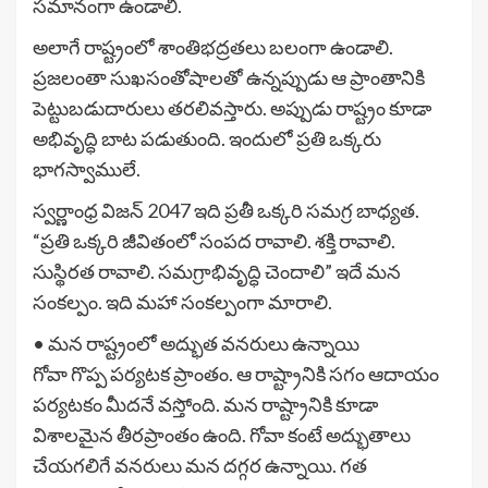
సమానంగా ఉండాలి.
అలాగే రాష్ట్రంలో శాంతిభద్రతలు బలంగా ఉండాలి.
ప్రజలంతా సుఖసంతోషాలతో ఉన్నప్పుడు ఆ ప్రాంతానికి
పెట్టుబడుదారులు తరలివస్తారు. అప్పుడు రాష్ట్రం కూడా
అభివృద్ధి బాట పడుతుంది. ఇందులో ప్రతి ఒక్కరు
భాగస్వాములే.
స్వర్ణాంధ్ర విజన్ 2047 ఇది ప్రతీ ఒక్కరి సమగ్ర బాధ్యత.
“ప్రతి ఒక్కరి జీవితంలో సంపద రావాలి. శక్తి రావాలి.
సుస్థిరత రావాలి. సమగ్రాభివృద్ధి చెందాలి” ఇదే మన
సంకల్పం. ఇది మహా సంకల్పంగా మారాలి.
• మన రాష్ట్రంలో అద్భుత వనరులు ఉన్నాయి
గోవా గొప్ప పర్యటక ప్రాంతం. ఆ రాష్ట్రానికి సగం ఆదాయం
పర్యటకం మీదనే వస్తోంది. మన రాష్ట్రానికి కూడా
విశాలమైన తీరప్రాంతం ఉంది. గోవా కంటే అద్భుతాలు
చేయగలిగే వనరులు మన దగ్గర ఉన్నాయి. గత