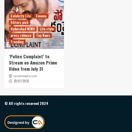
Celebrity Life
Cinema
Editors pick
Hyderabad NEWS
Life style
press release
Top News
Trending
‘Police Complaint’ to
Stream on Amazon Prime
Video from July 31
varahimedia.com
30/07/2026
© All rights reserved 2024