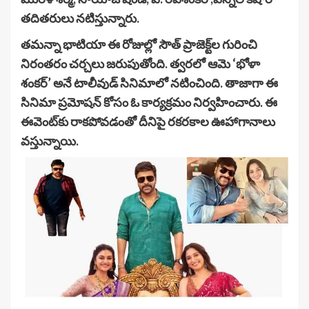
తదితరులు నటిస్తున్నారు.
తమన్నా భాటియా ఈ రోజుల్లో సౌత్ ప్రాజెక్ట్‌ల గురించి
నిరంతరం చర్చలు జరుపుతోంది. త్వరలో ఆమె ‘భోళా
శంకర్’ అనే టాలీవుడ్ సినిమాలో నటించింది. తాజాగా ఈ
సినిమా ప్రమోషన్ కోసం ఓ కార్యక్రమం నిర్వహించారు. ఈ
ఈవెంట్‌కు రాకపోవడంతో దీనిపై రకరకాల ఊహాగానాలు
వస్తున్నాయి.