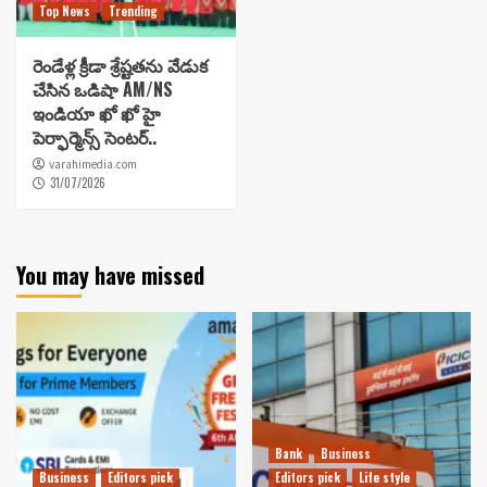
Top News
Trending
రెండేళ్ల క్రీడా శ్రేష్టతను వేడుక
చేసిన ఒడిషా AM/NS
ఇండియా ఖో ఖో హై
పెర్ఫార్మెన్స్ సెంటర్..
varahimedia.com
31/07/2026
You may have missed
Bank
Business
Business
Editors pick
Editors pick
Life style