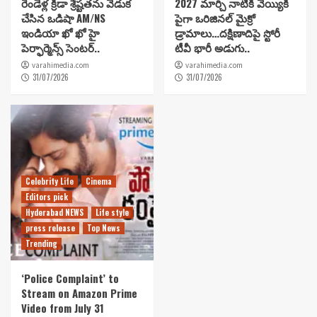
రెండేళ్ల క్రీడా శ్రేష్టతను వేడుక
2027 మార్చి నాటికి వెయ్యికి
చేసిన ఒడిషా AM/NS
పైగా ఒరిజినల్ మైక్రో
ఇండియా ఖో ఖో హై
డ్రామాలు…దక్షిణాదిపై స్టోరీ
పెర్ఫార్మెన్స్ సెంటర్..
టీవీ భారీ అడుగు..
varahimedia.com
varahimedia.com
31/07/2026
31/07/2026
Celebrity Life
Cinema
Editors pick
Hyderabad NEWS
Life style
press release
Top News
Trending
‘Police Complaint’ to
Stream on Amazon Prime
Video from July 31