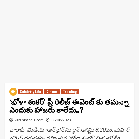
Celebrity Life
Cinema
Trending
‘భోళా శంకర్’ ప్రీ రిలీజ్ ఈవెంట్ కు తమన్నా
ఎందుకు హాజరు కాలేదు..?
varahimedia.com
08/08/2023
వారాహి మీడియా ఆన్ లైన్ న్యూస్,ఆగస్టు 8,2023: మెహర్
రమేష్ దర్శకత్వం వహించిన ‘భోళా శంకర్’ చిత్రంలో కీర్తి