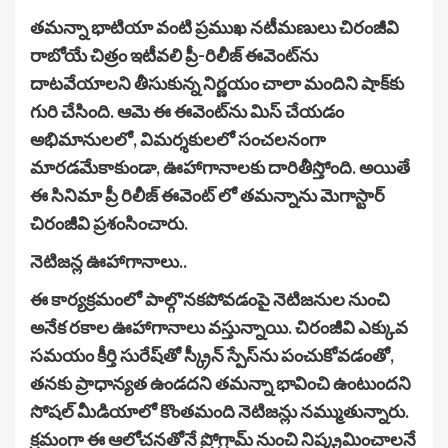
తమన్నా భాటియా వంటి ప్రముఖ నటీమణులు చిరంజీవి
రాబోయే చిత్రం ఇటీవలి ప్రీ-రిలీజ్ ఈవెంట్‌ను
దాటవేయాలని తీసుకున్న నిర్ణయం చాలా మందిని షాక్‌కు
గురి చేసింది. ఆమె ఈ ఈవెంట్‌ను మిస్ చేయడం
అభిమానులలో, విమర్శకులలో సంచలనంగా
మారడమేకాకుండా, ఊహాగానాలకు దారితీస్తోంది. అయితే
ఈ సినిమా ప్రీ రిలీజ్ ఈవెంట్ లో తమన్నాను మెగాస్టార్
చిరంజీవి ప్రశంసించారు.
నెటిజన్ల ఊహాగానాలు..
ఈ కార్యక్రమంలో పాల్గొనకపోవడంపై నెటిజనుల నుంచి
అనేక రకాల ఊహాగానాలు వస్తున్నాయి. చిరంజీవి ఎక్కువ
సమయం కీర్తి సురేష్‌తో స్క్రీన్ స్పేస్‌ను పంచుకోవడంతో,
తనకు ప్రాధాన్యత ఉండదని తమన్నా భావించి ఉంటుందని
సోషల్ మీడియాలో కొంతమంది నెటిజన్లు నమ్ముతున్నారు.
క్రమంగా ఈ ఆలోచనతోనే ప్రోగ్రామ్ నుంచి నిష్క్రమించాలనే