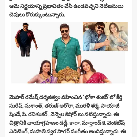
ఆమె నిర్ణయాన్ని ప్రభావితం చేసి ఉండవచ్చని నెటిజనులు
చెవులు కొరుక్కుంటున్నారు.
మెహర్ రమేష్ దర్శకత్వం వహించిన ‘భోళా శంకర్’లో కీర్తి
సురేష్, సుశాంత్, తరుణ్ అరోరా, మురళీ శర్మ, సాయాజీ
షిండే, పి. రవిశంకర్ , వెన్నెల కిషోర్ లు నటిస్తున్నారు. ఈ
చిత్రానికి ఛాయాగ్రహణం డడ్లీ. కాగా, మార్తాండ్ కె. వెంకటేష్
ఎడిటింగ్, మహతి స్వర సాగర్ సంగీతం అందిస్తున్నారు. ఈ