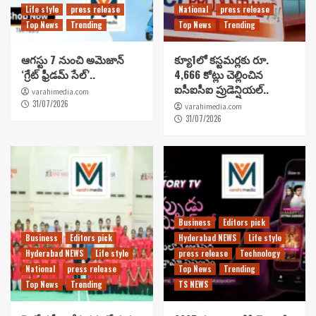
Life style
press release
National
press release
Top News
Trending
Top News
Trending
ఆగస్టు 7 నుంచి అమెజాన్
క్యూ1లో కస్టమర్లకు రూ.
‘గ్రేట్ ఫ్రీడమ్ సేల్’..
4,666 కోట్లు చెల్లించిన
ఐసీఐసీఐ ప్రుడెన్షియల్..
varahimedia.com
31/07/2026
varahimedia.com
31/07/2026
Business
Editors pick
Business
Editors pick
Hyderabad NEWS
Life style
Hyderabad NEWS
Life style
press release
Technology
National
press release
Top News
Trending
Top News
Trending
TS NEWS