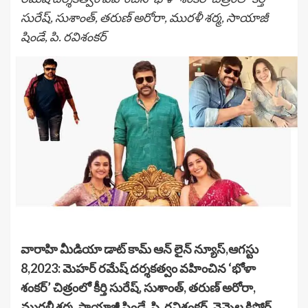
సురేష్, సుశాంత్, తరుణ్ అరోరా, మురళీ శర్మ, సాయాజీ
షిండే, పి. రవిశంకర్
వారాహి మీడియా డాట్ కామ్ ఆన్ లైన్ న్యూస్,
ఆగస్టు
8,2023: మెహర్ రమేష్ దర్శకత్వం వహించిన ‘భోళా
శంకర్’ చిత్రంలో కీర్తి సురేష్, సుశాంత్, తరుణ్ అరోరా,
మురళీ శర్మ, సాయాజీ షిండే, పి. రవిశంకర్ ,వెన్నెల కిషోర్