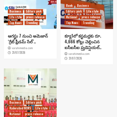
Bank
Business
Business
Editors pick
Editors pick
Life style
Life style
press release
National
press release
Top News
Trending
Top News
Trending
ఆగస్టు 7 నుంచి అమెజాన్
క్యూ1లో కస్టమర్లకు రూ.
‘గ్రేట్ ఫ్రీడమ్ సేల్’..
4,666 కోట్లు చెల్లించిన
ఐసీఐసీఐ ప్రుడెన్షియల్..
varahimedia.com
31/07/2026
varahimedia.com
31/07/2026
Business
Editors pick
Hyderabad NEWS
Life style
National
press release