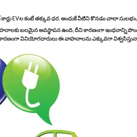
ిక్ కార్లు EVల కంటే తక్కువ ధర. అందుకే వీటిని కొనడం చాలా సులభం, 
 వాహనాలకు బలమైన అవస్థాపన ఉంది, దీని కారణంగా ఇంధనాన్ని పొం
 కారణంగా వినియోగదారులు ఈ వాహనాలను ఎక్కువగా విశ్వసిస్తున్న