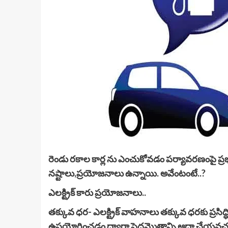
రెండు రకాల కార్ల ను ఎంచుకోవడం పర్యావరణంపై ప్
నష్టాలు,ప్రయోజనాలు ఉన్నాయి. అవేంటంటే..?
ఎలక్ట్రిక్ కారు ప్రయోజనాలు..
తక్కువ ధర- ఎలక్ట్రిక్ వాహనాలు తక్కువ ధరకు ప్రసిద్ధి
ఉపయోగించడం ద్వారా పెద్దమొత్తాన్ని ఆదా చేయవచ్