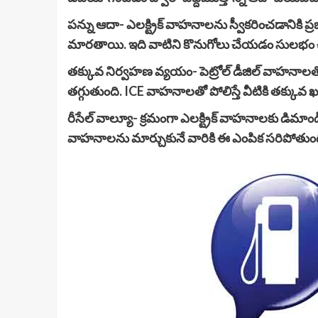
పన్ను ఆదా- ఎలక్ట్రిక్ వాహనాలను స్వీకరించడానికి
మారతాయి. ఇది వాటిని కొనుగోలు చేయడం సులభం చే
తక్కువ నిర్వహణ వ్యయం- పెట్రోల్ డీజిల్ వాహనాలతో
తగ్గుతుంది. ICE వాహనాలతో పోలిస్తే వీటికి తక్కువ 
రీసేల్ వాల్యూ- క్రమంగా ఎలక్ట్రిక్ వాహనాలకు డిమ
వాహనాలను మార్చుకునే వారికి ఈ ఎంపిక సరిపోతుంద