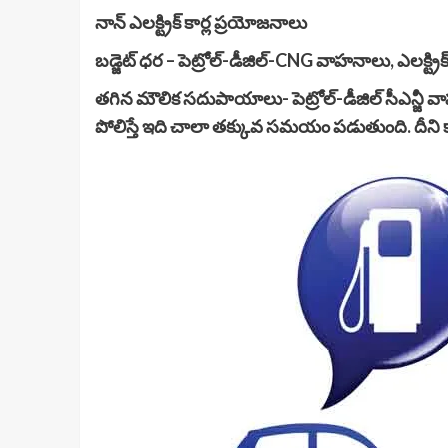
నాన్ ఎలక్ట్రిక్ కార్ల ప్రయోజనాలు
బడ్జెట్ ధర – పెట్రోల్-డీజిల్-CNG వాహనాలు, ఎలక్ట్ర
తగిన మౌలిక సదుపాయాలు- పెట్రోల్-డీజిల్ సీఎన్జీ
పోలిస్తే ఇది చాలా తక్కువ సమయం పడుతుంది. దీని