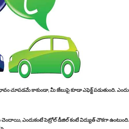
రభావం చూపడమే కాకుండా, మీ జేబుపై కూడా ఎఫెక్ట్ పడుతుంది. ఎం
 చెందాయి, ఎందుకంటే పెట్రోల్ డీజిల్ కంటే విద్యుత్ చౌకగా ఉంటుంది. ఎల
చు.