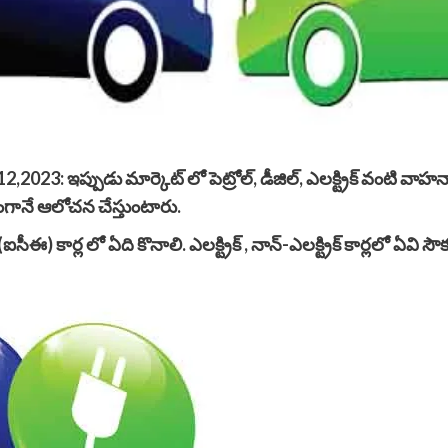
2,2023: ఇప్పుడు మార్కెట్ లో పెట్రోల్, డీజిల్, ఎలక్ట్రిక్ వంటి
జంగానే ఆలోచన చేస్తుంటారు.
(ఐసీఈ) కార్ల లో ఏది కొనాలి. ఎలక్ట్రిక్ , నాన్-ఎలక్ట్రిక్ కార్లలో 