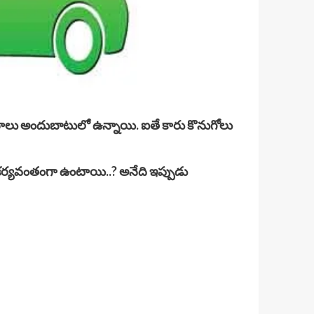
 వాహనాలు అందుబాటులో ఉన్నాయి. ఐతే కారు కొనుగోలు
ఏవి సౌకర్యవంతంగా ఉంటాయి..? అనేది ఇప్పుడు