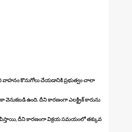
వీ వాహనం కొనుగోలు చేయడానికి ప్రభుత్వం చాలా
ఇంకా వెనుకబడి ఉంది. దీని కారణంగా ఎలక్ట్రిక్ కారును
పిస్తాయి, దీని కారణంగా విక్రయ సమయంలో తక్కువ