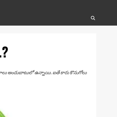
.?
 వాహనాలు అందుబాటులో ఉన్నాయి. ఐతే కారు కొనుగోలు