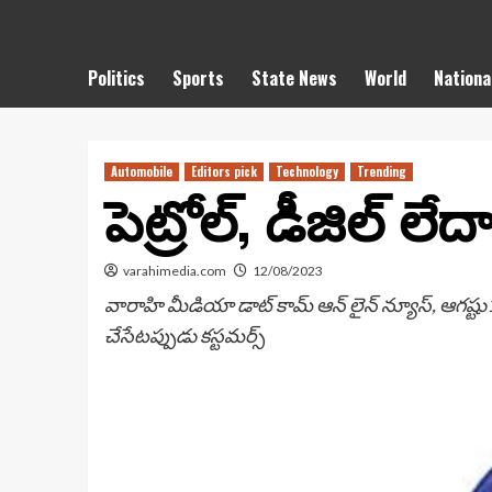
Politics
Sports
State News
World
Nationa
Automobile
Editors pick
Technology
Trending
పెట్రోల్, డీజిల్ లేద
varahimedia.com
12/08/2023
వారాహి మీడియా డాట్ కామ్ ఆన్ లైన్ న్యూస్, ఆగష్టు1
చేసేటప్పుడు కస్టమర్స్