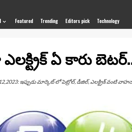
l
Featured
Trending
Editors pick
Technology
ా ఎలక్ట్రిక్ ఏ కారు బెటర్.
2,2023: ఇప్పుడు మార్కెట్ లో పెట్రోల్, డీజిల్, ఎలక్ట్రిక్ వంటి