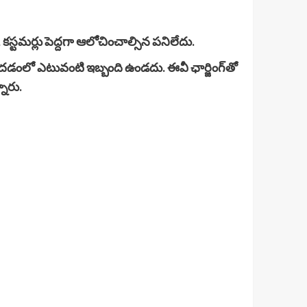
కస్టమర్లు పెద్దగా ఆలోచించాల్సిన పనిలేదు.
దడంలో ఎటువంటి ఇబ్బంది ఉండదు. ఈవీ ఛార్జింగ్‌తో
ారు.