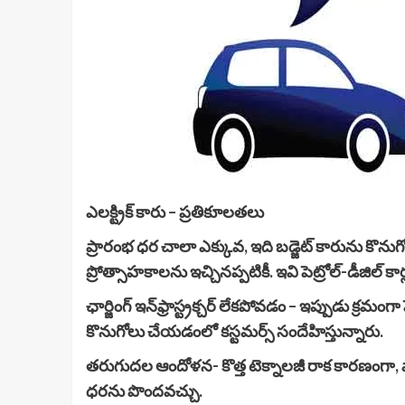
ఎలక్ట్రిక్ కారు – ప్రతికూలతలు
ప్రారంభ ధర చాలా ఎక్కువ, ఇది బడ్జెట్ కారును కొ
ప్రోత్సాహకాలను ఇచ్చినప్పటికీ. ఇవి పెట్రోల్-డీజిల్ 
ఛార్జింగ్ ఇన్‌ఫ్రాస్ట్రక్చర్ లేకపోవడం – ఇప్పుడు క్ర
కొనుగోలు చేయడంలో కస్టమర్స్ సందేహిస్తున్నారు.
తరుగుదల ఆందోళన- కొత్త టెక్నాలజీ రాక కారణంగా,
ధరను పొందవచ్చు.