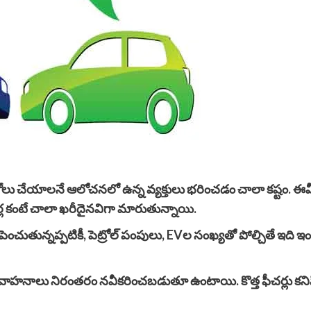
నుగోలు చేయాలనే ఆలోచనలో ఉన్న వ్యక్తులు భరించడం చాలా కష్టం. ఈ
కార్ల కంటే చాలా ఖరీదైనవిగా మారుతున్నాయి.
మంగా పెంచుతున్నప్పటికీ, పెట్రోల్ పంపులు, EVల సంఖ్యతో పోల్చితే ఇది 
 వాహనాలు నిరంతరం నవీకరించబడుతూ ఉంటాయి. కొత్త ఫీచర్లు కని