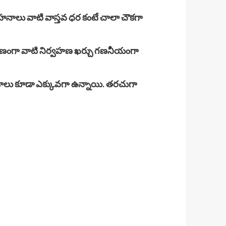
వాహనాలు వాటి వాస్తవ ధర కంటే చాలా చౌకగా
ి కారణంగా వాటి నిర్వహణ ఖర్చు గణనీయంగా
కాశాలు కూడా ఎక్కువగా ఉన్నాయి. తరచుగా