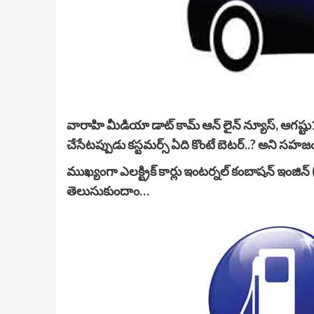
వారాహి మీడియా డాట్ కామ్ ఆన్ లైన్ న్యూస్, ఆగష్టు1
చేసేటప్పుడు కస్టమర్స్ ఏది కొంటే బెటర్..? అని సహ
ముఖ్యంగా ఎలక్ట్రిక్ కార్లు ఇంటర్నల్ కంబాషన్ ఇంజిన్ 
తెలుసుకుందాం…