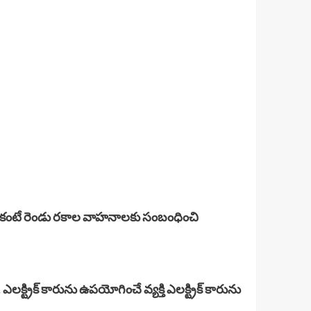
దుకంటే రెండు రకాల వాహనాలకు సంబంధించి
క్ట్రిక్ కారును ఉపయోగించే వ్యక్తి ఎలక్ట్రిక్ కారును