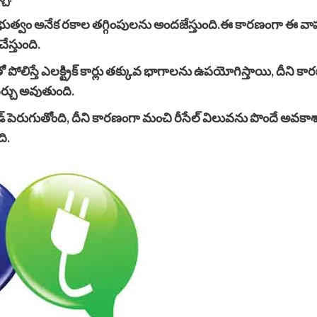
 ప్రభుత్వం అనేక రకాల తగ్గింపులను అందజేస్తుంది.ఈ కారణంగా ఈ 
స్తుంది.
 పోలిస్తే ఎలక్ట్రిక్ కార్లు తక్కువ భాగాలను ఉపయోగిస్తాయి, దీన
ఖర్చు అవుతుంది.
ాండ్ పెరుగుతోంది, దీని కారణంగా మంచి రీసేల్ విలువను పొందే అవ
ి.