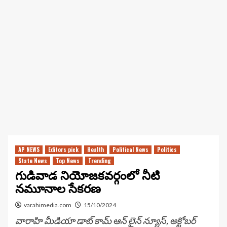
AP NEWS
Editors pick
Health
Political News
Politics
State News
Top News
Trending
గుడివాడ నియోజకవర్గంలో నీటి
నమూనాల సేకరణ
varahimedia.com
15/10/2024
వారాహి మీడియా డాట్ కామ్ ఆన్ లైన్ న్యూస్, అక్టోబర్