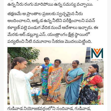
ఉన్న నీరు రంగు మారిపోయి ఉన్న సమస్య వచ్చాయి.
తక్షణమే ఆ ప్రాంతాల ప్రజలకు స్వచ్ఛమైన నీరు
అందించాలని, అక్కడ ఉన్న నీటిని పరీక్షించాలని పవన్
కళ్యాణ్ పల్లె పండుగ వేదిక నుంచే ఆదేశాలు ఇచ్చారు. ఈ
మేరకు ఆర్.డబ్ల్యూ.ఎస్. యంత్రాంగం క్షేత్ర స్థాయిలో
పర్యటించి నీటి నమూనాల సేకరణ మొదలుపెట్టింది.
గుడివాడ నియోజకవర్గంలోని నందివాడ, గుడివాడ,