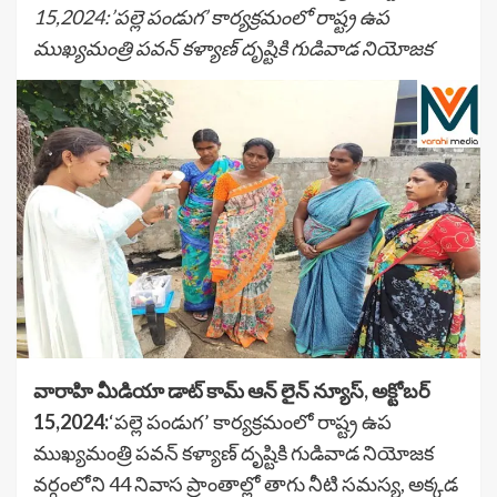
15,2024:’పల్లె పండుగ’ కార్యక్రమంలో రాష్ట్ర ఉప
ముఖ్యమంత్రి పవన్ కళ్యాణ్ దృష్టికి గుడివాడ నియోజక
వారాహి మీడియా డాట్ కామ్ ఆన్ లైన్ న్యూస్, అక్టోబర్
15,2024:
‘పల్లె పండుగ’ కార్యక్రమంలో రాష్ట్ర ఉప
ముఖ్యమంత్రి పవన్ కళ్యాణ్ దృష్టికి గుడివాడ నియోజక
వర్గంలోని 44 నివాస ప్రాంతాల్లో తాగు నీటి సమస్య, అక్కడ