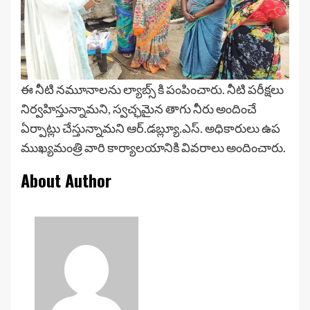
ఈ నీటి నమూనాలను ల్యాబ్స్ కి పంపించారు. నీటి పరీక్షలు
నిర్వహిస్తున్నామని, స్వచ్ఛమైన తాగు నీరు అందించే
ఏర్పాట్లు చేస్తున్నామని ఆర్.డబ్ల్యూ.ఎస్. అధికారులు ఉప
ముఖ్యమంత్రి వారి కార్యాలయానికి వివరాలు అందించారు.
About Author