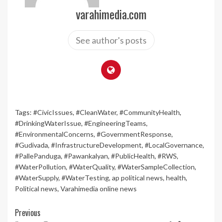
varahimedia.com
See author's posts
Tags:
#CivicIssues
,
#CleanWater
,
#CommunityHealth
,
#DrinkingWaterIssue
,
#EngineeringTeams
,
#EnvironmentalConcerns
,
#GovernmentResponse
,
#Gudivada
,
#InfrastructureDevelopment
,
#LocalGovernance
,
#PallePanduga
,
#Pawankalyan
,
#PublicHealth
,
#RWS
,
#WaterPollution
,
#WaterQuality
,
#WaterSampleCollection
,
#WaterSupply
,
#WaterTesting
,
ap political news
,
health
,
Political news
,
Varahimedia online news
Continue
Previous