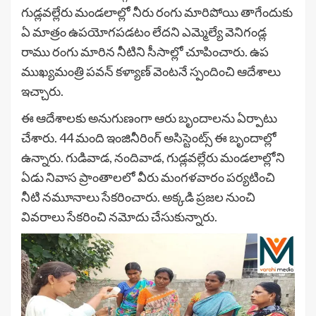
గుడ్లవల్లేరు మండలాల్లో నీరు రంగు మారిపోయి తాగేందుకు
ఏ మాత్రం ఉపయోగపడటం లేదని ఎమ్మెల్యే వెనిగండ్ల
రాము రంగు మారిన నీటిని సీసాల్లో చూపించారు. ఉప
ముఖ్యమంత్రి పవన్ కళ్యాణ్ వెంటనే స్పందించి ఆదేశాలు
ఇచ్చారు.
ఈ ఆదేశాలకు అనుగుణంగా ఆరు బృందాలను ఏర్పాటు
చేశారు. 44 మంది ఇంజినీరింగ్ అసిస్టెంట్స్ ఈ బృందాల్లో
ఉన్నారు. గుడివాడ, నందివాడ, గుడ్లవల్లేరు మండలాల్లోని
ఏడు నివాస ప్రాంతాలలో వీరు మంగళవారం పర్యటించి
నీటి నమూనాలు సేకరించారు. అక్కడి ప్రజల నుంచి
వివరాలు సేకరించి నమోదు చేసుకున్నారు.