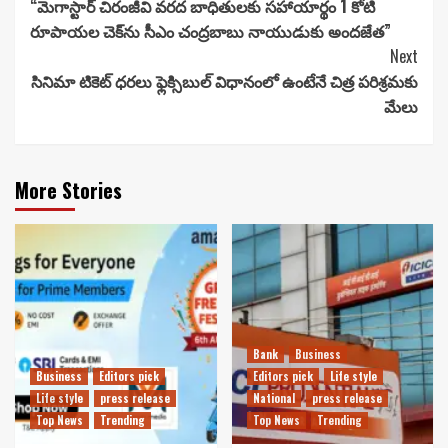
“మెగాస్టార్ చిరంజీవి వరద బాధితులకు సహాయార్థం 1 కోటి
Reading
రూపాయల చెక్‌ను సీఎం చంద్రబాబు నాయుడుకు అందజేత”
Next
సినిమా టికెట్ ధరలు ఫ్లెక్సిబుల్ విధానంలో ఉంటేనే చిత్ర పరిశ్రమకు
మేలు
More Stories
Bank
Business
Business
Editors pick
Editors pick
Life style
Life style
press release
National
press release
Top News
Trending
Top News
Trending