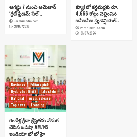
ఆగస్టు 7 నుంచి అమెజాన్
క్యూ1లో కస్టమర్లకు రూ.
‘గ్రేట్ ఫ్రీడమ్ సేల్’..
4,666 కోట్లు చెల్లించిన
ఐసీఐసీఐ ప్రుడెన్షియల్..
varahimedia.com
31/07/2026
varahimedia.com
31/07/2026
Business
Editors pick
Hyderabad NEWS
Life style
National
press release
Top News
Trending
రెండేళ్ల క్రీడా శ్రేష్టతను వేడుక
చేసిన ఒడిషా AM/NS
ఇండియా ఖో ఖో హై