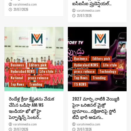
ఐసీఐసీఐ ప్రుడెన్షియల్..
varahimedia.com
31/07/2026
varahimedia.com
31/07/2026
Business
Editors pick
Business
Editors pick
Hyderabad NEWS
Life style
Hyderabad NEWS
Life style
press release
Technology
National
press release
Top News
Trending
Top News
Trending
TS NEWS
రెండేళ్ల క్రీడా శ్రేష్టతను వేడుక
2027 మార్చి నాటికి వెయ్యికి
చేసిన ఒడిషా AM/NS
పైగా ఒరిజినల్ మైక్రో
ఇండియా ఖో ఖో హై
డ్రామాలు…దక్షిణాదిపై స్టోరీ
పెర్ఫార్మెన్స్ సెంటర్..
టీవీ భారీ అడుగు..
varahimedia.com
varahimedia.com
31/07/2026
31/07/2026