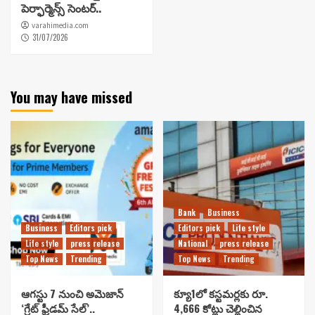
పెర్ఫార్మెన్స్ సెంటర్..
varahimedia.com
31/07/2026
You may have missed
Bank
Business
Business
Editors pick
Editors pick
Life style
Life style
press release
National
press release
Top News
Trending
Top News
Trending
ఆగస్టు 7 నుంచి అమెజాన్
క్యూ1లో కస్టమర్లకు రూ.
‘గ్రేట్ ఫ్రీడమ్ సేల్’..
4,666 కోట్లు చెల్లించిన