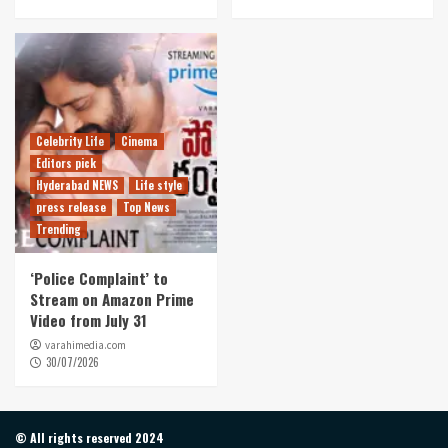
Celebrity Life
Cinema
Editors pick
Hyderabad NEWS
Life style
press release
Top News
Trending
‘Police Complaint’ to
Stream on Amazon Prime
Video from July 31
varahimedia.com
30/07/2026
© All rights reserved 2024