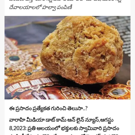
దేవాలయాలలో హల్వా పంపిణీ
ఈ ప్రసాదం ప్రత్యేకత గురించి తెలుసా..?
వారాహి మీడియా డాట్ కామ్ ఆన్ లైన్ న్యూస్,ఆగస్టు
8,2023: ప్రతి ఆలయంలో భక్తులకు స్వామివారి ప్రసాదం