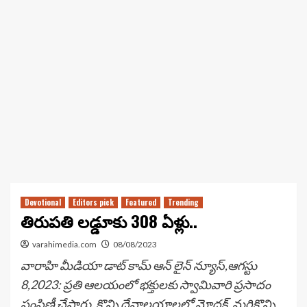
Devotional
Editors pick
Featured
Trending
తిరుపతి లడ్డూకు 308 ఏళ్లు..
varahimedia.com
08/08/2023
వారాహి మీడియా డాట్ కామ్ ఆన్ లైన్ న్యూస్,ఆగస్టు
8,2023: ప్రతి ఆలయంలో భక్తులకు స్వామివారి ప్రసాదం
పంపిణీ చేస్తారు. కొన్ని దేవాలయాలలో మోదక్, మరికొన్ని