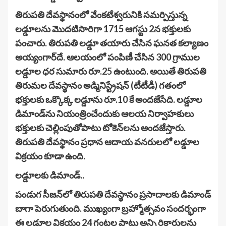
తిరుపతి దేవస్థానంలో వేంకటేశ్వరునికి సమర్పిస్తున్న
లడ్డూలను మొదటిసారిగా 1715 ఆగస్టు 2న భక్తులకు
పంచారు. తిరుపతి లడ్డూ తయారు చేసిన ఘనత కల్యాణం
అయ్యంగార్‌దే. ఆలయంలో పంపిణీ చేసిన 300 గ్రాముల
లడ్డూల ధర సుమారు రూ.25 ఉంటుంది. అయితే తిరుపతి
తిరుమల దేవస్థానం అడ్మినిస్ట్రేషన్ (టీటీడీ) గతంలో
భక్తులకు ఒక్కొక్క లడ్డూను రూ.10 కే అందజేసేది. లడ్డూల
డిమాండ్‌ను నియంత్రించేందుకు ఆలయ నిర్వాహకులు
భక్తులకు చెల్లింపుతోపాటు టోకెన్‌లను అందజేస్తారు.
తిరుపతి దేవస్థానం ప్రధాన ఆదాయ వనరులలో లడ్డూల
విక్రయం కూడా ఉంది.
లడ్డూలకు డిమాండ్..
పండుగ సీజన్‌లో తిరుపతి దేవస్థానం ప్రసాదాలకు డిమాండ్‌
బాగా పెరుగుతుంది. ముఖ్యంగా బ్రహ్మోత్సవం సందర్భంగా
ఈ లడ్డూల విక్రయం 24 గంటల పాటు అన్ని రికార్డులను