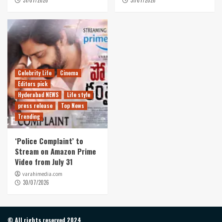
Celebrity Life
Cinema
Editors pick
Hyderabad NEWS
Life style
press release
Top News
Trending
‘Police Complaint’ to
Stream on Amazon Prime
Video from July 31
varahimedia.com
30/07/2026
© All rights reserved 2024