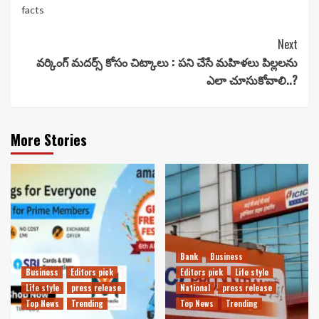
facts
Continue
Next
వర్కింగ్ మదర్స్ కోసం చిట్కాలు : పని చేసే మహిళలు పిల్లలను
Reading
ఎలా చూసుకోవాలి..?
More Stories
Bank
Business
Business
Editors pick
Editors pick
Life style
Life style
press release
National
press release
Top News
Trending
Top News
Trending