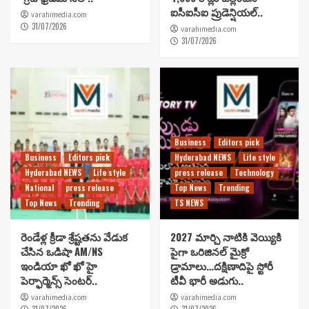
ఐసీఐసీఐ ప్రుడెన్షియల్..
varahimedia.com
31/07/2026
varahimedia.com
31/07/2026
Business
Editors pick
Business
Editors pick
Hyderabad NEWS
Life style
Hyderabad NEWS
Life style
press release
Technology
National
press release
Top News
Trending
Top News
Trending
TS NEWS
రెండేళ్ల క్రీడా శ్రేష్టతను వేడుక
2027 మార్చి నాటికి వెయ్యికి
చేసిన ఒడిషా AM/NS
పైగా ఒరిజినల్ మైక్రో
ఇండియా ఖో ఖో హై
డ్రామాలు…దక్షిణాదిపై స్టోరీ
పెర్ఫార్మెన్స్ సెంటర్..
టీవీ భారీ అడుగు..
varahimedia.com
varahimedia.com
31/07/2026
31/07/2026