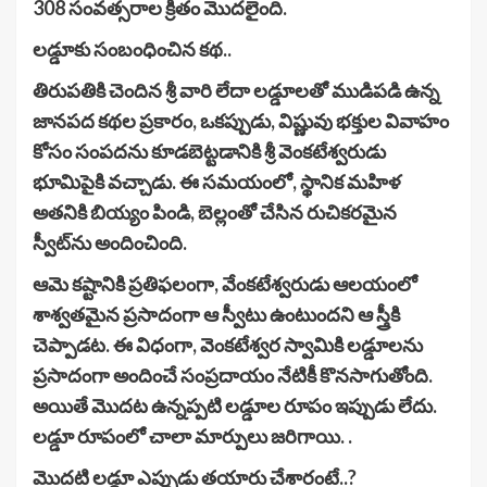
308 సంవత్సరాల క్రితం మొదలైంది.
లడ్డూకు సంబంధించిన కథ..
తిరుపతికి చెందిన శ్రీ వారి లేదా లడ్డూలతో ముడిపడి ఉన్న
జానపద కథల ప్రకారం, ఒకప్పుడు, విష్ణువు భక్తుల వివాహం
కోసం సంపదను కూడబెట్టడానికి శ్రీ వెంకటేశ్వరుడు
భూమిపైకి వచ్చాడు. ఈ సమయంలో, స్థానిక మహిళ
అతనికి బియ్యం పిండి, బెల్లంతో చేసిన రుచికరమైన
స్వీట్‌ను అందించింది.
ఆమె కష్టానికి ప్రతిఫలంగా, వేంకటేశ్వరుడు ఆలయంలో
శాశ్వతమైన ప్రసాదంగా ఆ స్వీటు ఉంటుందని ఆ స్త్రీకి
చెప్పాడట. ఈ విధంగా, వెంకటేశ్వర స్వామికి లడ్డూలను
ప్రసాదంగా అందించే సంప్రదాయం నేటికీ కొనసాగుతోంది.
అయితే మొదట ఉన్నప్పటి లడ్డూల రూపం ఇప్పుడు లేదు.
లడ్డూ రూపంలో చాలా మార్పులు జరిగాయి. .
మొదటి లడ్డూ ఎప్పుడు తయారు చేశారంటే..?