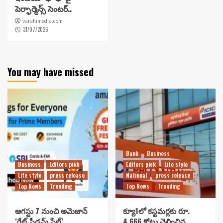
పెర్ఫార్మెన్స్ సెంటర్..
varahimedia.com
31/07/2026
You may have missed
Bank
Business
Business
Editors pick
Editors pick
Life style
Life style
press release
National
press release
Top News
Trending
Top News
Trending
ఆగస్టు 7 నుంచి అమెజాన్
క్యూ1లో కస్టమర్లకు రూ.
‘గ్రేట్ ఫ్రీడమ్ సేల్’..
4,666 కోట్లు చెల్లించిన