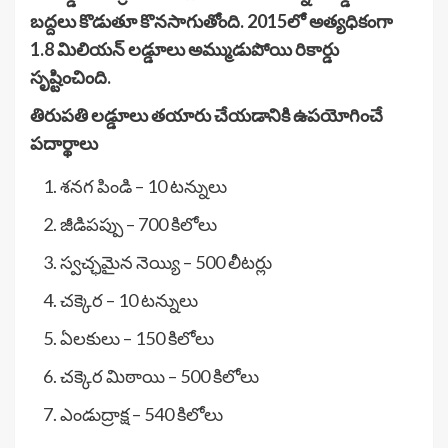
బద్దలు కొడుతూ కొనసాగుతోంది. 2015లో అత్యధికంగా
1.8 మిలియన్ లడ్డూలు అమ్ముడుపోయి రికార్డు
సృష్టించింది.
తిరుపతి లడ్డూలు తయారు చేయడానికి ఉపయోగించే
పదార్థాలు
శనగ పిండి – 10 టన్నులు
జీడిపప్పు – 700 కిలోలు
స్వచ్ఛమైన నెయ్యి – 500 లీటర్లు
చక్కెర – 10 టన్నులు
ఏలకులు – 150 కిలోలు
చక్కెర మిఠాయి – 500 కిలోలు
ఎండుద్రాక్ష – 540 కిలోలు