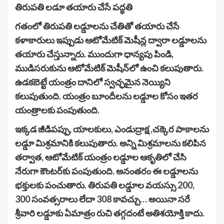
తిరుపతి లడూ తయారు చేసే పద్ధతి
గతంలో తిరుపతి లడ్డూలను చేతితో తయారు చేసే
కళాకారులు ఇప్పుడు ఆటోమేటిక్ మెషీన్ల ద్వారా లడ్డూలను
తయారు చేస్తున్నారు. ముందుగా ధాన్యపు పిండి,
ముడిసరుకును ఆటోమేటిక్ మెషీన్‌లో ఉంచి కలుపుతారు.
ఉడకబెట్టే యంత్రం దానిలో స్వచ్ఛమైన నెయ్యిని
కలుపుతుంది. యంత్రం బూందీలను లడ్డూల కోసం ఇతర
యంత్రాలకు పంపుతుంది.
ఇక్కడ జీడిపప్పు, యాలకులు, ఎండుద్రాక్ష ,చక్కెర పాకాలను
లడ్డూ మిశ్రమానికి కలుపుతారు. అన్ని మిశ్రమాలను కలిపిన
తర్వాత, ఆటోమేటిక్ యంత్రం లడ్డూల ఆకృతిలో చేసి
నేరుగా కౌంటర్‌కు పంపుతుంది. అనంతరం ఈ లడ్డూలను
భక్తులకు పంచుతారు. తిరుపతి లడ్డూల వయస్సు 200,
300 సంవత్సరాలు లేదా 308 కావచ్చు… అయినా సరే
శ్రీవారి లడ్డూకు ఏమాత్రం రుచి తగ్గదంటే అతిశయోక్తి కాదు.