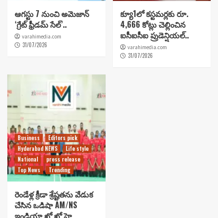
ఆగస్టు 7 నుంచి అమెజాన్
క్యూ1లో కస్టమర్లకు రూ.
‘గ్రేట్ ఫ్రీడమ్ సేల్’..
4,666 కోట్లు చెల్లించిన
ఐసీఐసీఐ ప్రుడెన్షియల్..
varahimedia.com
31/07/2026
varahimedia.com
31/07/2026
Business
Editors pick
Hyderabad NEWS
Life style
National
press release
Top News
Trending
రెండేళ్ల క్రీడా శ్రేష్టతను వేడుక
చేసిన ఒడిషా AM/NS
ఇండియా ఖో ఖో హై