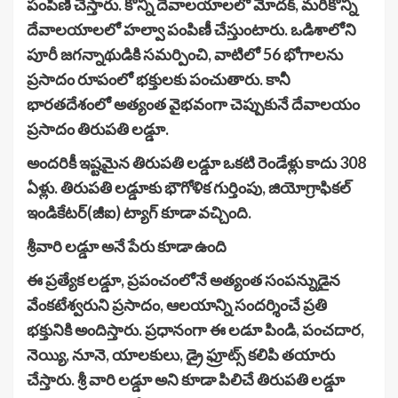
పంపిణీ చేస్తారు. కొన్ని దేవాలయాలలో మోదక్, మరికొన్ని
దేవాలయాలలో హల్వా పంపిణీ చేస్తుంటారు. ఒడిశాలోని
పూరీ జగన్నాథుడికి సమర్పించి, వాటిలో 56 భోగాలను
ప్రసాదం రూపంలో భక్తులకు పంచుతారు. కానీ
భారతదేశంలో అత్యంత వైభవంగా చెప్పుకునే దేవాలయం
ప్రసాదం తిరుపతి లడ్డూ.
అందరికీ ఇష్టమైన తిరుపతి లడ్డూ ఒకటి రెండేళ్లు కాదు 308
ఏళ్లు. తిరుపతి లడ్డూకు భౌగోళిక గుర్తింపు, జియోగ్రాఫికల్
ఇండికేటర్(జీఐ) ట్యాగ్ కూడా వచ్చింది.
శ్రీవారి లడ్డూ అనే పేరు కూడా ఉంది
ఈ ప్రత్యేక లడ్డూ, ప్రపంచంలోనే అత్యంత సంపన్నుడైన
వేంకటేశ్వరుని ప్రసాదం, ఆలయాన్ని సందర్శించే ప్రతి
భక్తునికి అందిస్తారు. ప్రధానంగా ఈ లడూ పిండి, పంచదార,
నెయ్యి, నూనె, యాలకులు, డ్రై ఫ్రూట్స్ కలిపి తయారు
చేస్తారు. శ్రీ వారి లడ్డూ అని కూడా పిలిచే తిరుపతి లడ్డూ