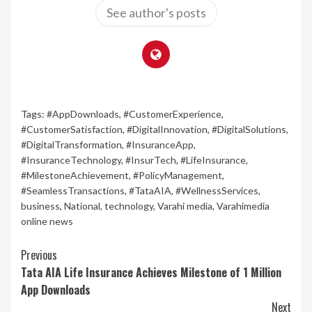
See author's posts
Tags:
#AppDownloads
,
#CustomerExperience
,
#CustomerSatisfaction
,
#DigitalInnovation
,
#DigitalSolutions
,
#DigitalTransformation
,
#InsuranceApp
,
#InsuranceTechnology
,
#InsurTech
,
#LifeInsurance
,
#MilestoneAchievement
,
#PolicyManagement
,
#SeamlessTransactions
,
#TataAIA
,
#WellnessServices
,
business
,
National
,
technology
,
Varahi media
,
Varahimedia
online news
Continue
Previous
Tata AIA Life Insurance Achieves Milestone of 1 Million
Reading
App Downloads
Next