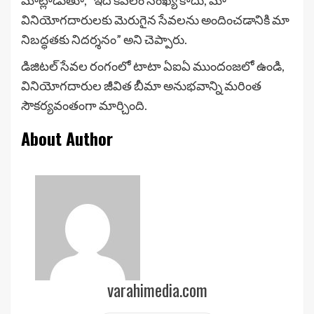
వినియోగదారులకు మెరుగైన సేవలను అందించడానికి మా
నిబద్ధతకు నిదర్శనం” అని చెప్పారు.
డిజిటల్ సేవల రంగంలో టాటా ఏఐఏ ముందంజలో ఉండి,
వినియోగదారుల జీవిత బీమా అనుభవాన్ని మరింత
సౌకర్యవంతంగా మార్చింది.
About Author
varahimedia.com