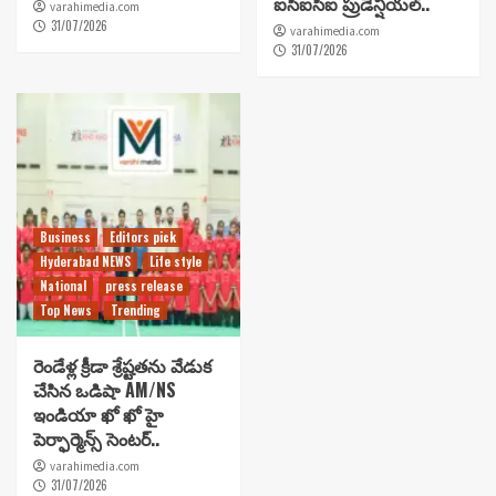
ఐసీఐసీఐ ప్రుడెన్షియల్..
varahimedia.com
31/07/2026
varahimedia.com
31/07/2026
Business
Editors pick
Hyderabad NEWS
Life style
National
press release
Top News
Trending
రెండేళ్ల క్రీడా శ్రేష్టతను వేడుక
చేసిన ఒడిషా AM/NS
ఇండియా ఖో ఖో హై
పెర్ఫార్మెన్స్ సెంటర్..
varahimedia.com
31/07/2026