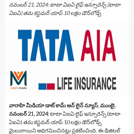
నవంబర్ 21, 2024: టాటా ఏఐఏ లైఫ్ ఇన్సూరెన్స్ (టాటా
ఏఐఏ) తమ కస్టమర్ యాప్ 10 లక్షల డౌన్‌లోడ్స్
వారాహి మీడియా డాట్ కామ్ ఆన్ లైన్ న్యూస్, ముంబై,
నవంబర్ 21, 2024:
టాటా ఏఐఏ లైఫ్ ఇన్సూరెన్స్ (టాటా
ఏఐఏ) తమ కస్టమర్ యాప్ 10 లక్షల డౌన్‌లోడ్స్
మైలురాయిని అధిగమించినట్లు ప్రకటించింది. ఈ డిజిటల్