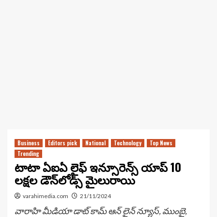
Business
Editors pick
National
Technology
Top News
Trending
టాటా ఏఐఏ లైఫ్ ఇన్సూరెన్స్ యాప్ 10
లక్షల డౌన్‌లోడ్స్ మైలురాయి
varahimedia.com
21/11/2024
వారాహి మీడియా డాట్ కామ్ ఆన్ లైన్ న్యూస్, ముంబై,