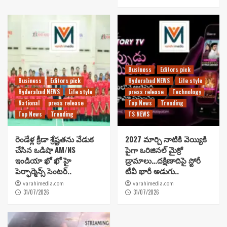
Business
Editors pick
Business
Editors pick
Hyderabad NEWS
Life style
Hyderabad NEWS
Life style
press release
Technology
National
press release
Top News
Trending
Top News
Trending
TS NEWS
రెండేళ్ల క్రీడా శ్రేష్టతను వేడుక
2027 మార్చి నాటికి వెయ్యికి
చేసిన ఒడిషా AM/NS
పైగా ఒరిజినల్ మైక్రో
ఇండియా ఖో ఖో హై
డ్రామాలు…దక్షిణాదిపై స్టోరీ
పెర్ఫార్మెన్స్ సెంటర్..
టీవీ భారీ అడుగు..
varahimedia.com
varahimedia.com
31/07/2026
31/07/2026