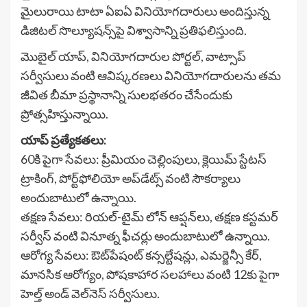
మైలురాయి టాటా ఏఐఏ వినియోగదారులు అందిస్తున్న
డిజిటల్ సొల్యూషన్స్‌పై విశ్వాసాన్ని ప్రతిఫలిస్తుంది.
మొబైల్ యాప్, వినియోగదారుల పోర్టల్, వాట్సాప్
సర్వీసులు వంటి ఆవిష్కరణలు వినియోగదారులను తమ
జీవిత బీమా ప్రస్థానాన్ని సులభతరం చేసేందుకు
ప్రోత్సహిస్తున్నాయి.
యాప్ ప్రత్యేకతలు:
60కి పైగా సేవలు: ప్రీమియం చెల్లింపులు, క్లెయిమ్ స్టేటస్
ట్రాకింగ్, పోర్ట్‌ఫోలియో అప్‌డేట్స్ వంటి సౌకర్యాలు
అందుబాటులో ఉన్నాయి.
తక్షణ సేవలు: రియల్-టైమ్ లోన్ ఆప్షన్‌లు, తక్షణ కస్టమర్
సర్వీస్ వంటి వినూత్న ఫీచర్లు అందుబాటులో ఉన్నాయి.
ఆరోగ్య సేవలు: ఔట్‌పేషంట్ కన్సల్టేషన్లు, ఎమర్జెన్సీ కేర్,
మానసిక ఆరోగ్యం, పోషకాహార సలహాలు వంటి 12కు పైగా
హెల్త్ అండ్ వెల్‌నెస్ సర్వీసులు.