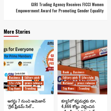
GIRI Trading Agency Receives FICCI Women
Empowerment Award for Promoting Gender Equality
More Stories
Bank
Business
Business
Editors pick
Editors pick
Life style
Life style
press release
National
press release
Top News
Trending
Top News
Trending
ఆగస్టు 7 నుంచి అమెజాన్
క్యూ1లో కస్టమర్లకు రూ.
‘గ్రేట్ ఫ్రీడమ్ సేల్’..
4,666 కోట్లు చెల్లించిన