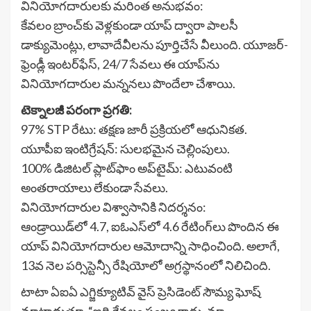
వినియోగదారులకు మరింత అనుభవం:
కేవలం బ్రాంచ్‌కు వెళ్లకుండా యాప్ ద్వారా పాలసీ
డాక్యుమెంట్లు, లావాదేవీలను పూర్తిచేసే వీలుంది. యూజర్-
ఫ్రెండ్లీ ఇంటర్‌ఫేస్, 24/7 సేవలు ఈ యాప్‌ను
వినియోగదారుల మన్ననలు పొందేలా చేశాయి.
టెక్నాలజీ పరంగా ప్రగతి:
97% STP రేటు: తక్షణ జారీ ప్రక్రియలో ఆధునికత.
యూపీఐ ఇంటిగ్రేషన్: సులభమైన చెల్లింపులు.
100% డిజిటల్ ప్లాట్‌ఫాం అప్‌టైమ్: ఎటువంటి
అంతరాయాలు లేకుండా సేవలు.
వినియోగదారుల విశ్వాసానికి నిదర్శనం:
ఆండ్రాయిడ్‌లో 4.7, ఐఓఎస్‌లో 4.6 రేటింగ్‌లు పొందిన ఈ
యాప్ వినియోగదారుల ఆమోదాన్ని సాధించింది. అలాగే,
13వ నెల పర్సిస్టెన్సీ రేషియోలో అగ్రస్థానంలో నిలిచింది.
టాటా ఏఐఏ ఎగ్జిక్యూటివ్ వైస్ ప్రెసిడెంట్ సౌమ్య ఘోష్
మాట్లాడుతూ, “ఇది కేవలం సంఖ్య కాదు, మా