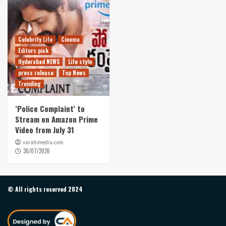
Celebrity Life
Cinema
Editors pick
Hyderabad NEWS
Life style
press release
Top News
Trending
‘Police Complaint’ to
Stream on Amazon Prime
Video from July 31
varahimedia.com
30/07/2026
© All rights reserved 2024