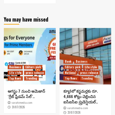
You may have missed
Bank
Business
Business
Editors pick
Editors pick
Life style
Life style
press release
National
press release
Top News
Trending
Top News
Trending
ఆగస్టు 7 నుంచి అమెజాన్
క్యూ1లో కస్టమర్లకు రూ.
‘గ్రేట్ ఫ్రీడమ్ సేల్’..
4,666 కోట్లు చెల్లించిన
ఐసీఐసీఐ ప్రుడెన్షియల్..
varahimedia.com
31/07/2026
varahimedia.com
31/07/2026