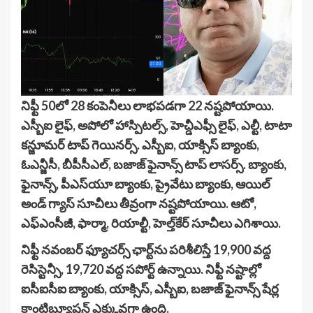
నిఫ్టీ 50లో 28 కంపెనీలు లాభపడగా 22 నష్టపోయాయి.
ఎస్బీఐ లైఫ్, అపోలో హాస్పిటల్స్, హెచ్డీఎఫ్సీ లైఫ్, ఎల్టీ, టాటా
కన్జూమర్ టాప్ గెయినర్స్. ఎస్బీఐ, యాక్సిస్ బ్యాంకు,
ఓఎన్జీసీ, బీపీసీఎల్, బజాజ్ ఫైనాన్స్ టాప్ లాసర్స్. బ్యాంకు,
ఫైనాన్స్, పీఎస్‌యూ బ్యాంకు, ప్రైవేటు బ్యాంకు, ఆయిల్
అండ్ గ్యాస్ సూచీలు తీవ్రంగా నష్టపోయాయి. ఆటో,
ఎఫ్ఎంసీజీ, ఫార్మా, రియాల్టీ, హెల్త్‌కేర్ సూచీలు ఎగిశాయి.
నిఫ్టీ నవంబర్ ఫ్యూచర్స్ ఛార్ట్‌ను పరిశీలిస్తే 19,900 వద్ద
రెసిస్టెన్సీ, 19,720 వద్ద సపోర్ట్ ఉన్నాయి. నిఫ్టీ నష్టాల్లో
ఐసీఐసీఐ బ్యాంకు, యాక్సిస్, ఎస్బీఐ, బజాజ్ ఫైనాన్స్ షేర్ల
కాంట్రిబ్యూషన్ ఎక్కువగా ఉంది.