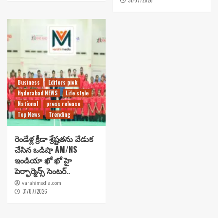
31/07/2026
Business
Editors pick
Hyderabad NEWS
Life style
National
press release
Top News
Trending
రెండేళ్ల క్రీడా శ్రేష్టతను వేడుక
చేసిన ఒడిషా AM/NS
ఇండియా ఖో ఖో హై
పెర్ఫార్మెన్స్ సెంటర్..
varahimedia.com
31/07/2026