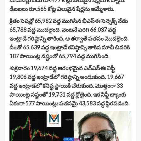
డీఐఐలు రూ.565 కోట్ల విలువైన షేర్లను అమ్మేశారు.
క్రితం సెషన్లో 65,982 వద్ద ముగిసిన బీఎస్ఈ సెన్సెక్స్ నేడు
65,788 వద్ద మొదలైంది. వెంటనే పెరిగి 66,037 వద్ద
ఇంట్రాడే గరిష్ఠాన్ని తాకింది. ఆ తర్వాతే పతనం మొదలైంది.
దీంతో 65,639 వద్ద ఇంట్రాడే కనిష్ఠాన్ని తాకిన సూచీ చివరికి
187 పాయింట్ల నష్టంతో 65,794 వద్ద ముగిసింది.
శుక్రవారం 19,674 వద్ద ఆరంభమైన ఎన్ఎస్ఈ నిఫ్టీ
19,806 వద్ద ఇంట్రాడేలో గరిష్ఠాన్ని అందుకుంది. 19,667
వద్ద ఇంట్రాడేలో కనిష్ఠ స్థాయికి చేరుకుంది. మొత్తంగా 33
పాయింట్ల నష్టంతో 19,731 వద్ద క్లోజైంది. ఇక నిఫ్టీ బ్యాంకు
ఏకంగా 577 పాయింట్లు పతనమై 43,583 వద్ద స్థిరపడింది.