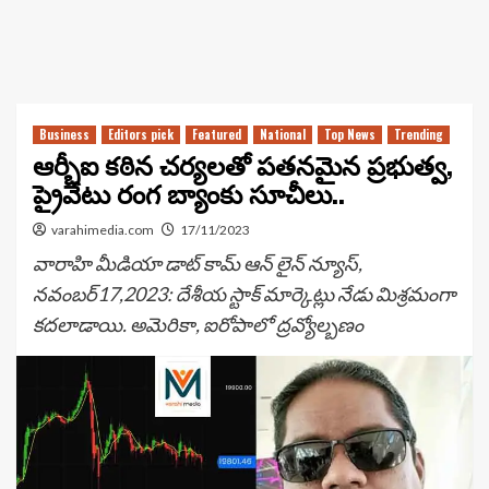
Business
Editors pick
Featured
National
Top News
Trending
ఆర్బీఐ కఠిన చర్యలతో పతనమైన ప్రభుత్వ,
ప్రైవేటు రంగ బ్యాంకు సూచీలు..
varahimedia.com
17/11/2023
వారాహి మీడియా డాట్ కామ్ ఆన్ లైన్ న్యూస్,
నవంబర్17,2023: దేశీయ స్టాక్ మార్కెట్లు నేడు మిశ్రమంగా
కదలాడాయి. అమెరికా, ఐరోపాలో ద్రవ్యోల్బణం