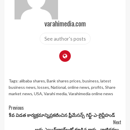
varahimedia.com
See author's posts
Tags:
alibaba shares
,
Bank shares prices
,
business
,
latest
business news
,
losses
,
National
,
online news
,
profits
,
Share
market news
,
USA
,
Varahi media
,
Varahimedia online news
Continue
Previous
9వ విడత కార్యక్రమాన్నిప్రకటించిన ఫ్రీమేసన్స్ గిఫ్ట్-ఎ-లైవ్లీహుడ్
Reading
Next
ఆరు ఎయిర్‌బ్యాగ్‌లతో కూడిన కార్లు.. వాటిధరలు..