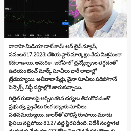
వారాహి మీడియా డాట్ కామ్ ఆన్ లైన్ న్యూస్,
నవంబర్17,2023: దేశీయ స్టాక్ మార్కెట్లు నేడు మిశ్రమంగా
కదలాడాయి. అమెరికా, ఐరోపాలో ద్రవ్యోల్బణం తగ్గడంతో
ఉదయం బెంచ్ మార్క్ సూచీలు భారీ లాభాల్లో
ట్రేడయ్యాయి. అలీబాబా షేర్లు, చైనా సూచీలు పడిపోగానే
సెన్సెక్స్, నిఫ్టీ నష్టాల్లోకి జారుకున్నాయి.
రిటైల్ రుణాలపై ఆర్బీఐ కఠిన చర్యలు తీసుకోవడంతో
ప్రభుత్వ, ప్రైవేటు రంగ బ్యాంకు సూచీలు
పతనమయ్యాయి. డాలర్‌తో పోలిస్తే రూపాయి మూడు
పైసలు నష్టపోయి 83.27 వద్ద స్థిరపడింది. విదేశీ సంస్థాగత
మదుపర్లు నేడు రూ.477 కోట్లు విలువైన షేర్లను కొన్నారు.