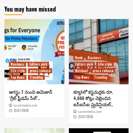
You may have missed
Bank
Business
Business
Editors pick
Editors pick
Life style
Life style
press release
National
press release
Top News
Trending
Top News
Trending
ఆగస్టు 7 నుంచి అమెజాన్
క్యూ1లో కస్టమర్లకు రూ.
‘గ్రేట్ ఫ్రీడమ్ సేల్’..
4,666 కోట్లు చెల్లించిన
ఐసీఐసీఐ ప్రుడెన్షియల్..
varahimedia.com
31/07/2026
varahimedia.com
31/07/2026