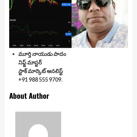
మూర్తి నాయుడు పాదం
నిఫ్ట్ మాస్టర్
స్టాక్ మార్కెట్ అనలిస్ట్
+91 988 555 9709.
About Author