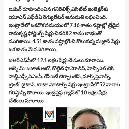
లుపిన్ రూపొందించిన గనిరెలిక్స్ ఎసిటేట్ ఇంజెక్షన్‌కు
యూఎస్ ఎఫ్‌డీఏ రెగ్యులేటర్ అనుమతి లభించింది.
ఇంట్రాడేలో ఒకనొక సమయంలో 7.16 శాతం నష్టాల్లో ట్రేడైన
రామకృష్ణ ఫోర్జింగ్స్ షేర్లు చివరికి 2 శాతం లాభంతో
ముగిశాయి. 4.51 శాతం నష్టాల్లోంచి కోలుకున్న సుజ్లాన్ షేర్లు
ఒక శాతం మేర ఎగిశాయి.
ఐఆర్ఎఫ్‌సీలో 12.1 లక్షల షేర్లు చేతులు మారాయి.
ఆల్కెమ్, బజాజ్ ఆటో, కోల్గేట్ ఫామోలివ్, హెచ్సీఎల్ టెక్,
హెచ్డీఎఫ్సీ ఏఎంసీ, కేపీఐటీ టెక్నాలజీస్, మాక్స్ ఫైనాన్స్,
ట్రెంట్, టైటాన్, టాటా మోటార్స్ షేర్లు ఇంట్రాడేలో 52 వారాల
గరిష్ఠాన్ని తాకాయి. ఇంద్రప్రస్థ గ్యాస్‌లో 10 లక్షల షేర్లు
చేతులు మారాయి.