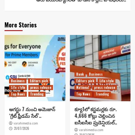
More Stories
Bank
Business
Business
Editors pick
Editors pick
Life style
Life style
press release
National
press release
Top News
Trending
Top News
Trending
ఆగస్టు 7 నుంచి అమెజాన్
క్యూ1లో కస్టమర్లకు రూ.
‘గ్రేట్ ఫ్రీడమ్ సేల్’..
4,666 కోట్లు చెల్లించిన
ఐసీఐసీఐ ప్రుడెన్షియల్..
varahimedia.com
31/07/2026
varahimedia.com