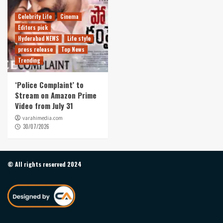
Celebrity Life
Cinema
Editors pick
Hyderabad NEWS
Life style
press release
Top News
Trending
‘Police Complaint’ to
Stream on Amazon Prime
Video from July 31
varahimedia.com
30/07/2026
© All rights reserved 2024