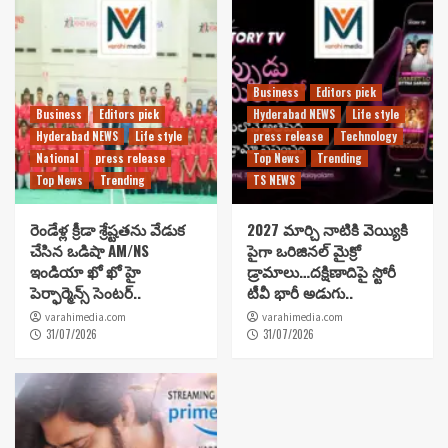
Business
Editors pick
Business
Editors pick
Hyderabad NEWS
Life style
Hyderabad NEWS
Life style
press release
Technology
National
press release
Top News
Trending
Top News
Trending
TS NEWS
రెండేళ్ల క్రీడా శ్రేష్టతను వేడుక
2027 మార్చి నాటికి వెయ్యికి
చేసిన ఒడిషా AM/NS
పైగా ఒరిజినల్ మైక్రో
ఇండియా ఖో ఖో హై
డ్రామాలు…దక్షిణాదిపై స్టోరీ
పెర్ఫార్మెన్స్ సెంటర్..
టీవీ భారీ అడుగు..
varahimedia.com
varahimedia.com
31/07/2026
31/07/2026