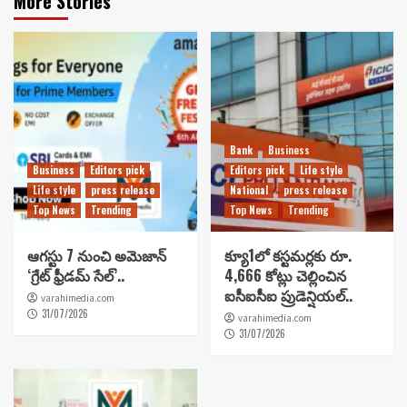
More Stories
Bank
Business
Business
Editors pick
Editors pick
Life style
Life style
press release
National
press release
Top News
Trending
Top News
Trending
ఆగస్టు 7 నుంచి అమెజాన్
క్యూ1లో కస్టమర్లకు రూ.
‘గ్రేట్ ఫ్రీడమ్ సేల్’..
4,666 కోట్లు చెల్లించిన
ఐసీఐసీఐ ప్రుడెన్షియల్..
varahimedia.com
31/07/2026
varahimedia.com
31/07/2026