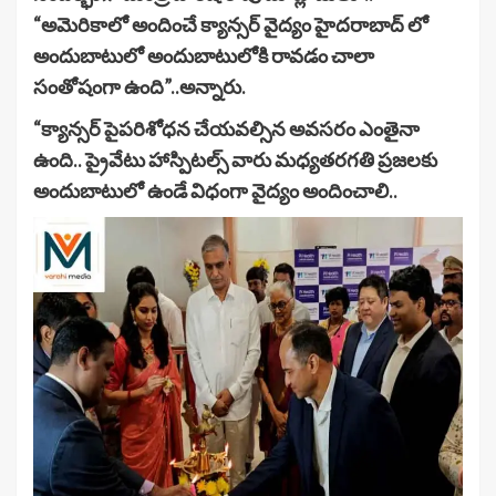
“అమెరికాలో అందించే క్యాన్సర్ వైద్యం హైదరాబాద్ లో
అందుబాటులో అందుబాటులోకి రావడం చాలా
సంతోషంగా ఉంది”..అన్నారు.
“క్యాన్సర్ పైపరిశోధన చేయవల్సిన అవసరం ఎంతైనా
ఉంది.. ప్రైవేటు హాస్పిటల్స్ వారు మధ్యతరగతి ప్రజలకు
అందుబాటులో ఉండే విధంగా వైద్యం అందించాలి..