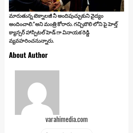
మారుతున్న టెక్నాలజీ నీ అందిపుచ్చుకుని వైద్యం
అందించాలి.”అని మంత్రి కోరారు. గచ్చిబౌలి లోని పై హెల్త్
క్యాన్సర్ హాస్పిటల్ హెడ్ గా వినాయక రెడ్డి
వ్యవహరించనున్నారు.
About Author
varahimedia.com