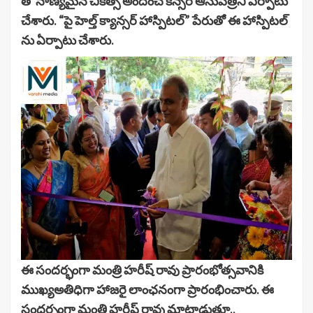
తో నాణ్యమైన చికిత్స అందించే కేన్సర్ ఆసుపత్రిని ఏర్పాటు
చేశారు. “పై హెల్త్ క్యాన్సర్ హాస్పిటల్” పేరుతో ఈ హాస్పిటల్
ను ఏర్పాటు చేశారు.
ఈ సందర్భంగా మంత్రి హరీష్ రావు ప్రారంభోత్సవానికి
ముఖ్యఅతిధిగా హాజరై లాంఛనంగా ప్రారంభించారు. ఈ
సందర్భంగా మంత్రి హరీష్ రావు మాట్లాడుతూ..