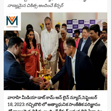
నాణ్యమైన చికిత్స అందించే కేన్సర్
వారాహి మీడియా డాట్ కామ్ ఆన్ లైన్ న్యూస్,సెప్టెంబర్
18, 2023: గచ్చిబౌలి లో అత్యాధునిక సాంకేతిక పరిజ్ఞానం