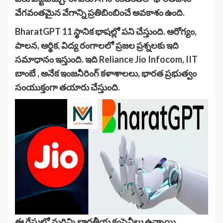
వేగవంతమైన వేగాన్ని ప్రతిబింబించే అవకాశం ఉంది.
BharatGPT 11 స్థానిక భాషల్లో పని చేస్తుంది. ఆరోగ్యం,
పాలన, ఆర్థిక, విద్య రంగాలలో ప్రజల ప్రశ్నలకు ఇది
సమాధానం ఇస్తుంది. ఇది Reliance Jio Infocom, IIT
బాంబే , అనేక ఇంజనీరింగ్ కళాశాలలు, భారత ప్రభుత్వం
సంయుక్తంగా తయారు చేస్తుంది.
ఈ రేసులో మరిన్ని భారతీయ కంపెనీలు ఉన్నాయి.