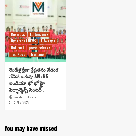
Business
Editors pick
Hyderabad NEWS
Life style
National
press release
Top News
Trending
రెండేళ్ల క్రీడా శ్రేష్టతను వేడుక
చేసిన ఒడిషా AM/NS
ఇండియా ఖో ఖో హై
పెర్ఫార్మెన్స్ సెంటర్..
varahimedia.com
31/07/2026
You may have missed