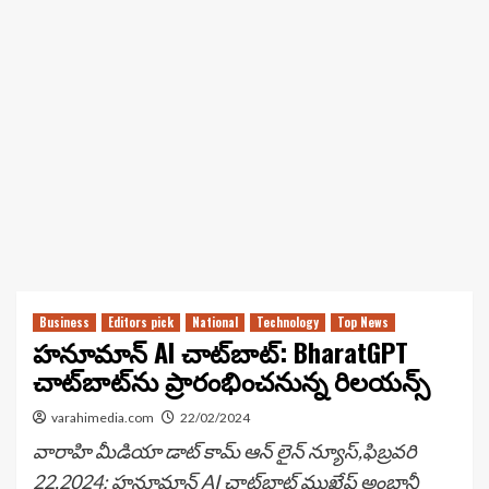
Business
Editors pick
National
Technology
Top News
హనూమాన్ AI చాట్‌బాట్: BharatGPT
చాట్‌బాట్‌ను ప్రారంభించనున్న రిలయన్స్
varahimedia.com
22/02/2024
వారాహి మీడియా డాట్ కామ్ ఆన్ లైన్ న్యూస్,ఫిబ్రవరి
22,2024: హనూమాన్ AI చాట్‌బాట్ ముఖేష్ అంబానీ