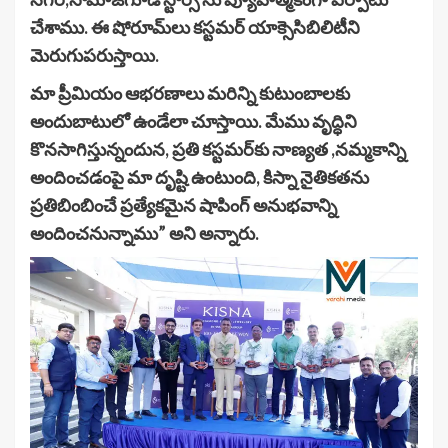
చేశాము. ఈ షోరూమ్‌లు కస్టమర్ యాక్సెసిబిలిటీని
మెరుగుపరుస్తాయి.
మా ప్రీమియం ఆభరణాలు మరిన్ని కుటుంబాలకు
అందుబాటులో ఉండేలా చూస్తాయి. మేము వృద్ధిని
కొనసాగిస్తున్నందున, ప్రతి కస్టమర్‌కు నాణ్యత ,నమ్మకాన్ని
అందించడంపై మా దృష్టి ఉంటుంది, కిస్నా నైతికతను
ప్రతిబింబించే ప్రత్యేకమైన షాపింగ్ అనుభవాన్ని
అందించనున్నాము” అని అన్నారు.