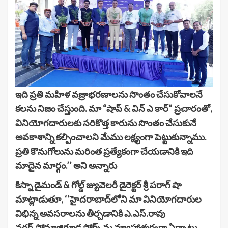
ఇది ప్రతి మహిళ వజ్రాభరణాలను సొంతం చేసుకోవాలనే
కలను నిజం చేస్తుంది. మా “షాప్ & విన్ ఎ కార్” ప్రచారంతో,
వినియోగదారులకు సరికొత్త కారును సొంతం చేసుకునే
అవకాశాన్ని కల్పించాలని మేము లక్ష్యంగా పెట్టుకున్నాము.
ప్రతి కొనుగోలును మరింత ప్రత్యేకంగా చేయడానికి ఇది
మాదైన మార్గం.’’ అని అన్నారు
కిస్నా డైమండ్ & గోల్డ్ జ్యువెలరీ డైరెక్టర్ శ్రీ పరాగ్ షా
మాట్లాడుతూ, ‘‘హైదరాబాద్‌లోని మా వినియోగదారుల
విభిన్న అవసరాలను తీర్చడానికి ఎ.ఎస్.రావు
నగర్,సోమాజిగూడ స్టోర్స్ ను వ్యూహాత్మకంగా ఏర్పాటు