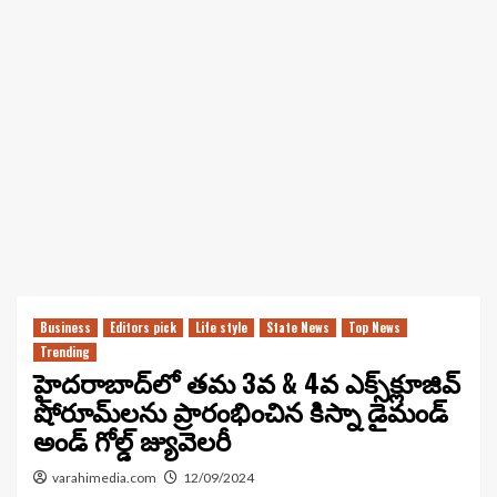
Business
Editors pick
Life style
State News
Top News
Trending
హైదరాబాద్‌లో తమ 3వ & 4వ ఎక్స్‌క్లూజివ్
షోరూమ్‌లను ప్రారంభించిన కిస్నా డైమండ్
అండ్ గోల్డ్ జ్యువెలరీ
varahimedia.com
12/09/2024