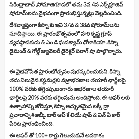
సికింద్రాబాద్ ,సోమాజిగూడలో తమ 3వ,4వ ఎక్స్‌క్లూజివ్
షోరూమ్‌లను వైభవంగా ప్రారంభిస్తున్నట్లు వెల్లడించింది.
దేశవ్యాప్తంగా కిస్నా కు ఇవి 37వ & 38వ షోరూమ్‌లను
సూచిస్తాయి. ఈ ప్రారంభోత్సవంలో హరి కృష్ణ గ్రూప్
వ్యవస్థాపకుడు & ఎం డి ఘనశ్యామ్ ధోలాకియా ,కిస్నా
డైమండ్ & గోల్డ్ జ్యువెలరీ డైరెక్టర్ పరాగ్ షా పాల్గొన్నారు.
ఈ వైభవోపేత ప్రారంభోత్సవం పురస్కరించుకుని, కిస్నా
తమ విలువైన కస్టమర్లకు వజ్రాభరణాల తయారీ ఛార్జీలపై
100% వరకు తగ్గింపు,బంగారు ఆభరణాల తయారీ
ఛార్జీలపై 20% వరకు తగ్గింపును అందిస్తోంది. ఈ ఆఫర్ లకు
ఉత్సాహాన్ని జోడిస్తూ, కిస్నా అద్భుతమైన లక్కీ డ్రా
ప్రచారాన్ని #అబ్కీ బార్ ఆప్ కే లియే షాప్ & విన్ ఏ కార్
పేరిట ప్రారంభించింది.
ఈ ఆఫర్ తో 100+ కార్లు గెలుచుకునే అవకాశం