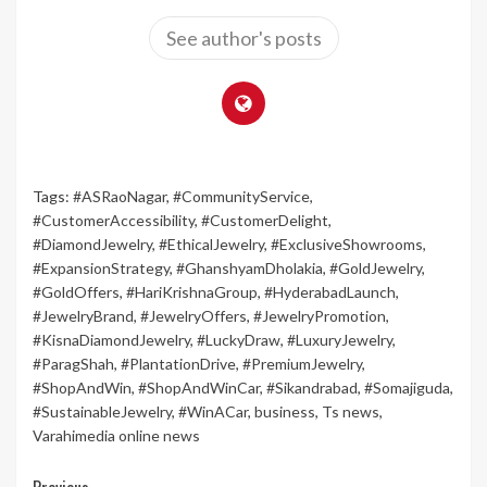
See author's posts
Tags:
#ASRaoNagar
,
#CommunityService
,
#CustomerAccessibility
,
#CustomerDelight
,
#DiamondJewelry
,
#EthicalJewelry
,
#ExclusiveShowrooms
,
#ExpansionStrategy
,
#GhanshyamDholakia
,
#GoldJewelry
,
#GoldOffers
,
#HariKrishnaGroup
,
#HyderabadLaunch
,
#JewelryBrand
,
#JewelryOffers
,
#JewelryPromotion
,
#KisnaDiamondJewelry
,
#LuckyDraw
,
#LuxuryJewelry
,
#ParagShah
,
#PlantationDrive
,
#PremiumJewelry
,
#ShopAndWin
,
#ShopAndWinCar
,
#Sikandrabad
,
#Somajiguda
,
#SustainableJewelry
,
#WinACar
,
business
,
Ts news
,
Varahimedia online news