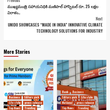
Continue
Previous
ముఖ్యమంత్రి సహాయనిధికి మణిపాల్ హాస్పిటల్ రూ. 25 లక్షల
Reading
విరాళం..
Next
UNIDO SHOWCASES “MADE IN INDIA” INNOVATIVE CLIMATE
TECHNOLOGY SOLUTIONS FOR INDUSTRY
More Stories
Bank
Business
Business
Editors pick
Editors pick
Life style
Life style
press release
National
press release
Top News
Trending
Top News
Trending