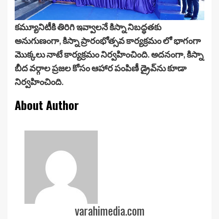
కమ్యూనిటీకి తిరిగి ఇవ్వాలనే కిస్నా నిబద్ధతకు
అనుగుణంగా, కిస్నా ప్రారంభోత్సవ కార్యక్రమం లో భాగంగా
మొక్కలు నాటే కార్యక్రమం నిర్వహించింది. అదనంగా, కిస్నా
బీద వర్గాల ప్రజల కోసం ఆహార పంపిణీ డ్రైవ్‌ను కూడా
నిర్వహించింది.
About Author
varahimedia.com