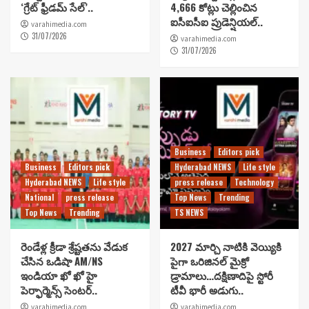
‘గ్రేట్ ఫ్రీడమ్ సేల్’..
4,666 కోట్లు చెల్లించిన
ఐసీఐసీఐ ప్రుడెన్షియల్..
varahimedia.com
31/07/2026
varahimedia.com
31/07/2026
Business
Editors pick
Business
Editors pick
Hyderabad NEWS
Life style
Hyderabad NEWS
Life style
press release
Technology
National
press release
Top News
Trending
Top News
Trending
TS NEWS
రెండేళ్ల క్రీడా శ్రేష్టతను వేడుక
2027 మార్చి నాటికి వెయ్యికి
చేసిన ఒడిషా AM/NS
పైగా ఒరిజినల్ మైక్రో
ఇండియా ఖో ఖో హై
డ్రామాలు…దక్షిణాదిపై స్టోరీ
పెర్ఫార్మెన్స్ సెంటర్..
టీవీ భారీ అడుగు..
varahimedia.com
varahimedia.com