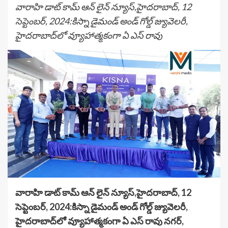
వారాహి డాట్ కామ్ ఆన్ లైన్ న్యూస్,హైదరాబాద్, 12
సెప్టెంబర్, 2024:కిస్నా డైమండ్ అండ్ గోల్డ్ జ్యువెలరీ,
హైదరాబాద్‌లో వ్యూహాత్మకంగా ఏ ఎస్ రావు
వారాహి డాట్ కామ్ ఆన్ లైన్ న్యూస్,హైదరాబాద్, 12
సెప్టెంబర్, 2024:కిస్నా డైమండ్ అండ్ గోల్డ్ జ్యువెలరీ,
హైదరాబాద్‌లో వ్యూహాత్మకంగా ఏ ఎస్ రావు నగర్,