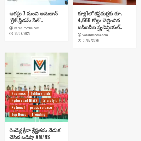
ఆగస్టు 7 నుంచి అమెజాన్
క్యూ1లో కస్టమర్లకు రూ.
‘గ్రేట్ ఫ్రీడమ్ సేల్’..
4,666 కోట్లు చెల్లించిన
ఐసీఐసీఐ ప్రుడెన్షియల్..
varahimedia.com
31/07/2026
varahimedia.com
31/07/2026
Business
Editors pick
Hyderabad NEWS
Life style
National
press release
Top News
Trending
రెండేళ్ల క్రీడా శ్రేష్టతను వేడుక
చేసిన ఒడిషా AM/NS