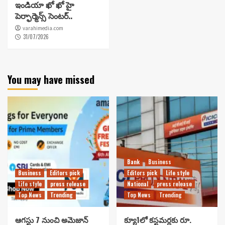
ఇండియా ఖో ఖో హై
పెర్ఫార్మెన్స్ సెంటర్..
varahimedia.com
31/07/2026
You may have missed
Bank
Business
Business
Editors pick
Editors pick
Life style
Life style
press release
National
press release
Top News
Trending
Top News
Trending
ఆగస్టు 7 నుంచి అమెజాన్
క్యూ1లో కస్టమర్లకు రూ.