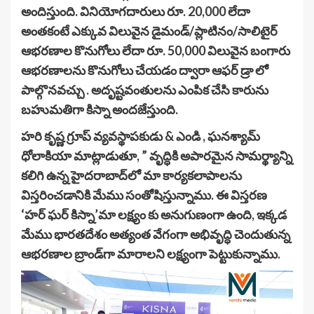
అందిస్తుంది. వినియోగదారులు రూ. 20,000 లేదా
అంతకంటే ఎక్కువ విలువైన డైమండ్/ప్లాటినం/సాలిటైర్
ఆభరణాల కొనుగోలు లేదా రూ. 50,000 విలువైన బంగారు
ఆభరణాలను కొనుగోలు చేయడం ద్వారా ఆఫర్ డ్రా లో
పాల్గొనవచ్చు . అదృష్టవంతులను ఎంపిక చేసి కారును
బహుమతిగా కిస్నా అందజేస్తుంది.
హరి కృష్ణ గ్రూప్ వ్యవస్థాపకుడు & ఎండి , ఘనశ్యామ్
ధోలాకియా మాట్లాడుతూ, ” వృద్ధికి అపారమైన సామర్థ్యాన్ని
కలిగి ఉన్న హైదరాబాద్‌లో మా కార్యకలాపాలను
విస్తరించడానికి మేము సంతోషిస్తున్నాము. ఈ విస్తరణ
‘హర్ ఘర్ కిస్నా’మా లక్ష్యం కు అనుగుణంగా ఉంది, ఇక్కడ
మేము భారతదేశం అత్యంత వేగంగా అభివృద్ధి చెందుతున్న
ఆభరణాల బ్రాండ్‌గా మారాలని లక్ష్యంగా పెట్టుకున్నాము.