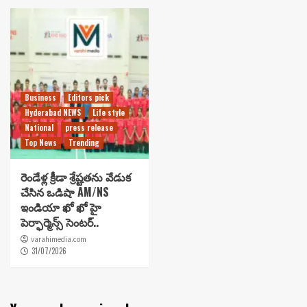
Business
Editors pick
Hyderabad NEWS
Life style
National
press release
Top News
Trending
రెండేళ్ల క్రీడా శ్రేష్టతను వేడుక
చేసిన ఒడిషా AM/NS
ఇండియా ఖో ఖో హై
పెర్ఫార్మెన్స్ సెంటర్..
varahimedia.com
31/07/2026