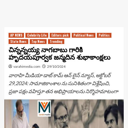
AP NEWS
Celebrity Life
Editors pick
Political News
Politics
State News
Top News
Trending
చిన్నన్నయ్య నాగబాబు గారికి
హృదయపూర్వక జన్మదిన శుభాకాంక్షలు
varahimedia.com
29/10/2024
వారాహి మీడియా డాట్ కామ్ ఆన్ లైన్ న్యూస్, అక్టోబర్
29,2024: సామాజికాంశాల ను సునిశితంగా విశ్లేషించి,
ప్రజా పక్షం వహిస్తూ తన అభిప్రాయాలను నిర్మొహమాటంగా