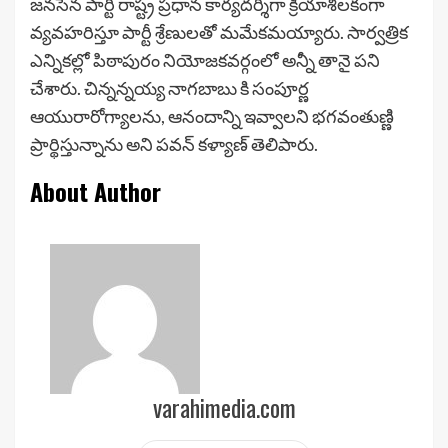
జనసేన పార్టీ రాష్ట్ర ప్రధాన కార్యదర్శిగా క్రియాశీలకంగా
వ్యవహరిస్తూ పార్టీ శ్రేణులతో మమేకమయ్యారు. సార్వత్రిక
ఎన్నికల్లో పిఠాపురం నియోజకవర్గంలో అన్నీ తానై పని
చేశారు. చిన్నన్నయ్య నాగబాబు కి సంపూర్ణ
ఆయురారోగ్యాలను, ఆనందాన్ని ఇవ్వాలని భగవంతుణ్ణి
ప్రార్థిస్తున్నాను అని పవన్ కళ్యాణ్ తెలిపారు.
About Author
varahimedia.com