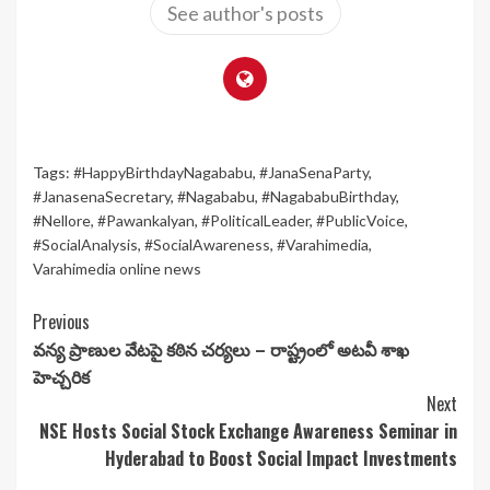
See author's posts
Tags:
#HappyBirthdayNagababu
,
#JanaSenaParty
,
#JanasenaSecretary
,
#Nagababu
,
#NagababuBirthday
,
#Nellore
,
#Pawankalyan
,
#PoliticalLeader
,
#PublicVoice
,
#SocialAnalysis
,
#SocialAwareness
,
#Varahimedia
,
Varahimedia online news
Continue
Previous
వన్య ప్రాణుల వేటపై కఠిన చర్యలు – రాష్ట్రంలో అటవీ శాఖ
Reading
హెచ్చరిక
Next
NSE Hosts Social Stock Exchange Awareness Seminar in
Hyderabad to Boost Social Impact Investments