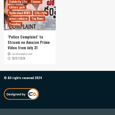
Celebrity Life
Cinema
Editors pick
Hyderabad NEWS
Life style
press release
Top News
Trending
‘Police Complaint’ to
Stream on Amazon Prime
Video from July 31
varahimedia.com
30/07/2026
© All rights reserved 2024