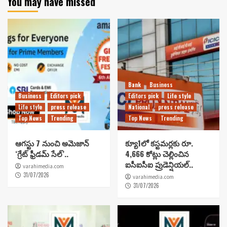
You may have missed
Bank
Business
Business
Editors pick
Editors pick
Life style
Life style
press release
National
press release
Top News
Trending
Top News
Trending
ఆగస్టు 7 నుంచి అమెజాన్
క్యూ1లో కస్టమర్లకు రూ.
‘గ్రేట్ ఫ్రీడమ్ సేల్’..
4,666 కోట్లు చెల్లించిన
ఐసీఐసీఐ ప్రుడెన్షియల్..
varahimedia.com
31/07/2026
varahimedia.com
31/07/2026