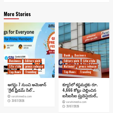
More Stories
Bank
Business
Business
Editors pick
Editors pick
Life style
Life style
press release
National
press release
Top News
Trending
Top News
Trending
ఆగస్టు 7 నుంచి అమెజాన్
క్యూ1లో కస్టమర్లకు రూ.
‘గ్రేట్ ఫ్రీడమ్ సేల్’..
4,666 కోట్లు చెల్లించిన
ఐసీఐసీఐ ప్రుడెన్షియల్..
varahimedia.com
31/07/2026
varahimedia.com
31/07/2026