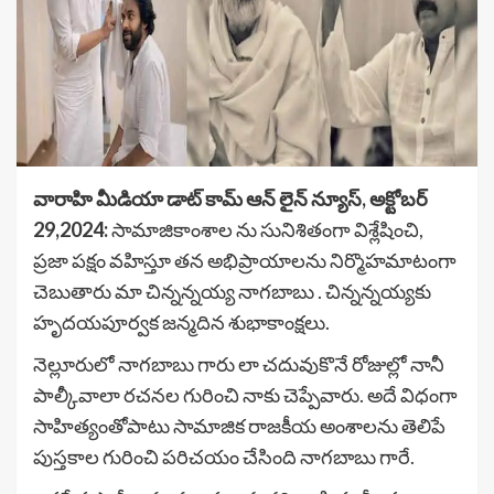
వారాహి మీడియా డాట్ కామ్ ఆన్ లైన్ న్యూస్, అక్టోబర్
29,2024:
సామాజికాంశాల ను సునిశితంగా విశ్లేషించి,
ప్రజా పక్షం వహిస్తూ తన అభిప్రాయాలను నిర్మొహమాటంగా
చెబుతారు మా చిన్నన్నయ్య నాగబాబు . చిన్నన్నయ్యకు
హృదయపూర్వక జన్మదిన శుభాకాంక్షలు.
నెల్లూరులో నాగబాబు గారు లా చదువుకొనే రోజుల్లో నానీ
పాల్కీవాలా రచనల గురించి నాకు చెప్పేవారు. అదే విధంగా
సాహిత్యంతోపాటు సామాజిక రాజకీయ అంశాలను తెలిపే
పుస్తకాల గురించి పరిచయం చేసింది నాగబాబు గారే.