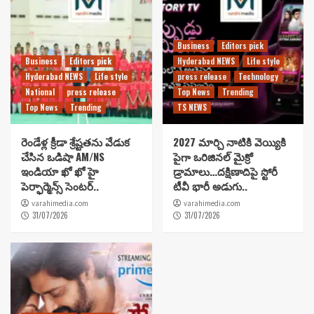
Business
Editors pick
Business
Editors pick
Hyderabad NEWS
Life style
Hyderabad NEWS
Life style
press release
Technology
National
press release
Top News
Trending
Top News
Trending
TS NEWS
రెండేళ్ల క్రీడా శ్రేష్టతను వేడుక
2027 మార్చి నాటికి వెయ్యికి
చేసిన ఒడిషా AM/NS
పైగా ఒరిజినల్ మైక్రో
ఇండియా ఖో ఖో హై
డ్రామాలు…దక్షిణాదిపై స్టోరీ
పెర్ఫార్మెన్స్ సెంటర్..
టీవీ భారీ అడుగు..
varahimedia.com
varahimedia.com
31/07/2026
31/07/2026