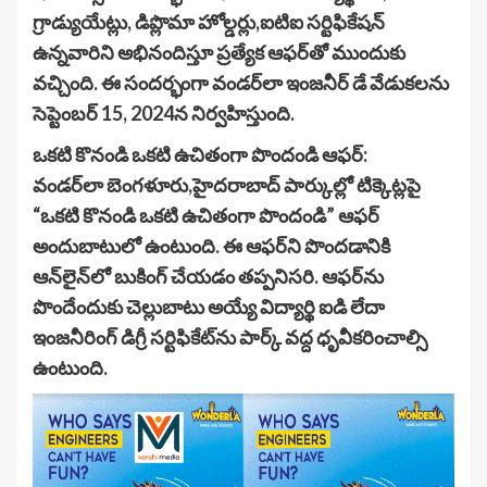
గ్రాడ్యుయేట్లు, డిప్లొమా హోల్డర్లు,ఐటిఐ సర్టిఫికేషన్
ఉన్నవారిని అభినందిస్తూ ప్రత్యేక ఆఫర్‌తో ముందుకు
వచ్చింది. ఈ సందర్భంగా వండర్‌లా ఇంజనీర్ డే వేడుకలను
సెప్టెంబర్ 15, 2024న నిర్వహిస్తుంది.
ఒకటి కొనండి ఒకటి ఉచితంగా పొందండి ఆఫర్:
వండర్‌లా బెంగళూరు,హైదరాబాద్ పార్కుల్లో టిక్కెట్లపై
“ఒకటి కొనండి ఒకటి ఉచితంగా పొందండి” ఆఫర్
అందుబాటులో ఉంటుంది. ఈ ఆఫర్‌ని పొందడానికి
ఆన్‌లైన్‌లో బుకింగ్ చేయడం తప్పనిసరి. ఆఫర్‌ను
పొందేందుకు చెల్లుబాటు అయ్యే విద్యార్థి ఐడి లేదా
ఇంజనీరింగ్ డిగ్రీ సర్టిఫికేట్‌ను పార్క్ వద్ద ధృవీకరించాల్సి
ఉంటుంది.