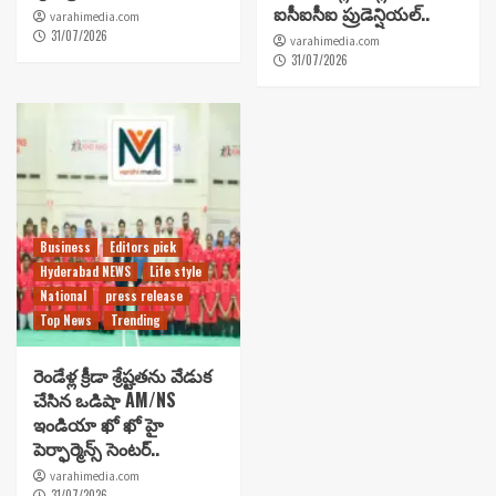
ఐసీఐసీఐ ప్రుడెన్షియల్..
varahimedia.com
31/07/2026
varahimedia.com
31/07/2026
Business
Editors pick
Hyderabad NEWS
Life style
National
press release
Top News
Trending
రెండేళ్ల క్రీడా శ్రేష్టతను వేడుక
చేసిన ఒడిషా AM/NS
ఇండియా ఖో ఖో హై
పెర్ఫార్మెన్స్ సెంటర్..
varahimedia.com
31/07/2026