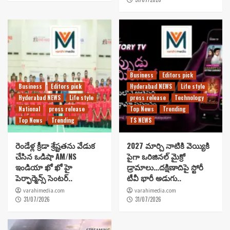
Business
Editors pick
Business
Editors pick
Hyderabad NEWS
Life style
Hyderabad NEWS
Life style
press release
Technology
National
press release
Top News
Trending
Top News
Trending
TS NEWS
రెండేళ్ల క్రీడా శ్రేష్టతను వేడుక
2027 మార్చి నాటికి వెయ్యికి
చేసిన ఒడిషా AM/NS
పైగా ఒరిజినల్ మైక్రో
ఇండియా ఖో ఖో హై
డ్రామాలు…దక్షిణాదిపై స్టోరీ
పెర్ఫార్మెన్స్ సెంటర్..
టీవీ భారీ అడుగు..
varahimedia.com
varahimedia.com
31/07/2026
31/07/2026