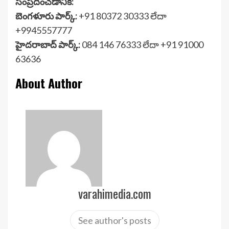
సంప్రదించడానికి:
బెంగళూరు పార్క్:
+91 80372 30333 లేదా
+9945557777
హైదరాబాద్ పార్క్:
084 146 76333 లేదా +91 91000
63636
About Author
varahimedia.com
See author's posts