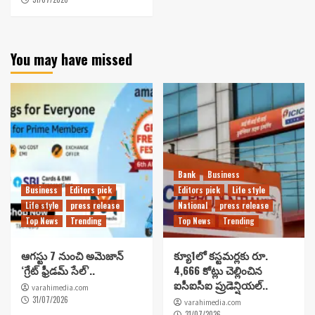
You may have missed
Bank
Business
Business
Editors pick
Editors pick
Life style
Life style
press release
National
press release
Top News
Trending
Top News
Trending
ఆగస్టు 7 నుంచి అమెజాన్
క్యూ1లో కస్టమర్లకు రూ.
‘గ్రేట్ ఫ్రీడమ్ సేల్’..
4,666 కోట్లు చెల్లించిన
ఐసీఐసీఐ ప్రుడెన్షియల్..
varahimedia.com
31/07/2026
varahimedia.com
31/07/2026