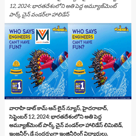
12, 2024: భారతదేశంలోని అతి పెద్ద అమ్యూజ్‌మెంట్
పార్క్ చైన్ వండర్‌లా హాలిడేస్
వారాహి డాట్ కామ్ ఆన్ లైన్ న్యూస్, హైదరాబాద్,
సెప్టెంబర్ 12, 2024: భారతదేశంలోని అతి పెద్ద
అమ్యూజ్‌మెంట్ పార్క్ చైన్ వండర్‌లా హాలిడేస్ లిమిటెడ్,
ఇంజనీర్స్ డే సందర్భంగా ఇంజినీరింగ్ విద్యార్థులు,