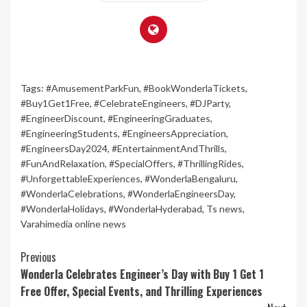
Tags:
#AmusementParkFun
,
#BookWonderlaTickets
,
#Buy1Get1Free
,
#CelebrateEngineers
,
#DJParty
,
#EngineerDiscount
,
#EngineeringGraduates
,
#EngineeringStudents
,
#EngineersAppreciation
,
#EngineersDay2024
,
#EntertainmentAndThrills
,
#FunAndRelaxation
,
#SpecialOffers
,
#ThrillingRides
,
#UnforgettableExperiences
,
#WonderlaBengaluru
,
#WonderlaCelebrations
,
#WonderlaEngineersDay
,
#WonderlaHolidays
,
#WonderlaHyderabad
,
Ts news
,
Varahimedia online news
Continue
Previous
Wonderla Celebrates Engineer’s Day with Buy 1 Get 1
Reading
Free Offer, Special Events, and Thrilling Experiences