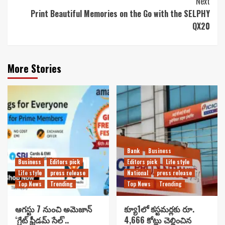
Next
Print Beautiful Memories on the Go with the SELPHY
QX20
More Stories
Bank
Business
Business
Editors pick
Editors pick
Life style
Life style
press release
National
press release
Top News
Trending
Top News
Trending
ఆగస్టు 7 నుంచి అమెజాన్
క్యూ1లో కస్టమర్లకు రూ.
‘గ్రేట్ ఫ్రీడమ్ సేల్’..
4,666 కోట్లు చెల్లించిన