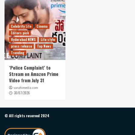
Celebrity Life
Cinema
Editors pick
Hyderabad NEWS
Life style
press release
Top News
Trending
‘Police Complaint’ to
Stream on Amazon Prime
Video from July 31
varahimedia.com
30/07/2026
© All rights reserved 2024