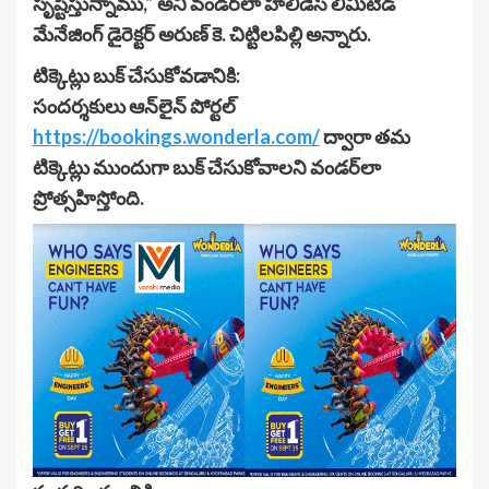
సృష్టిస్తున్నాము,” అని వండర్‌లా హాలిడేస్ లిమిటెడ్
మేనేజింగ్ డైరెక్టర్ అరుణ్ కె. చిట్టిలపిల్లి అన్నారు.
టిక్కెట్లు బుక్ చేసుకోవడానికి:
సందర్శకులు ఆన్‌లైన్ పోర్టల్
https://bookings.wonderla.com/
ద్వారా తమ
టిక్కెట్లు ముందుగా బుక్ చేసుకోవాలని వండర్‌లా
ప్రోత్సహిస్తోంది.