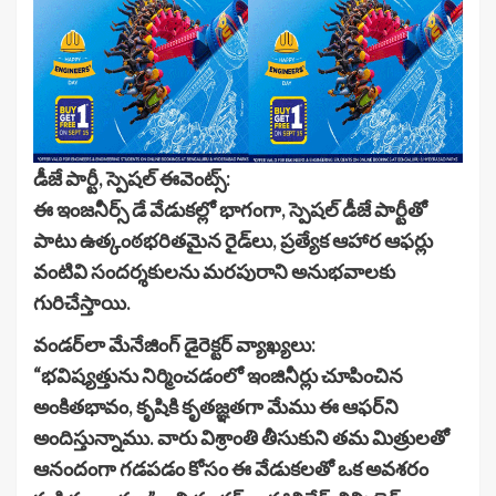
డీజే పార్టీ, స్పెషల్ ఈవెంట్స్:
ఈ ఇంజనీర్స్ డే వేడుకల్లో భాగంగా, స్పెషల్ డీజే పార్టీతో
పాటు ఉత్కంఠభరితమైన రైడ్‌లు, ప్రత్యేక ఆహార ఆఫర్లు
వంటివి సందర్శకులను మరపురాని అనుభవాలకు
గురిచేస్తాయి.
వండర్‌లా మేనేజింగ్ డైరెక్టర్ వ్యాఖ్యలు:
“భవిష్యత్తును నిర్మించడంలో ఇంజినీర్లు చూపించిన
అంకితభావం, కృషికి కృతజ్ఞతగా మేము ఈ ఆఫర్‌ని
అందిస్తున్నాము. వారు విశ్రాంతి తీసుకుని తమ మిత్రులతో
ఆనందంగా గడపడం కోసం ఈ వేడుకలతో ఒక అవశరం