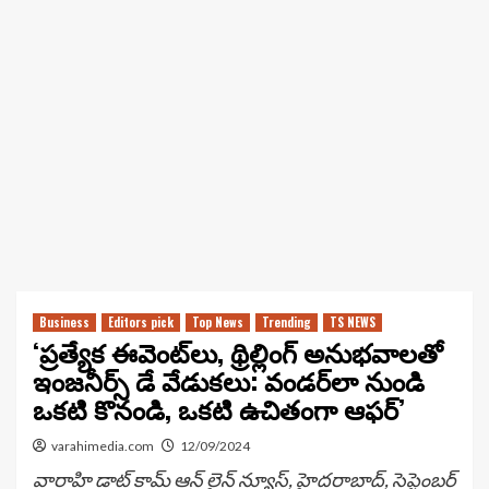
Business
Editors pick
Top News
Trending
TS NEWS
‘ప్రత్యేక ఈవెంట్‌లు, థ్రిల్లింగ్ అనుభవాలతో
ఇంజనీర్స్ డే వేడుకలు: వండర్‌లా నుండి
ఒకటి కొనండి, ఒకటి ఉచితంగా ఆఫర్’
varahimedia.com
12/09/2024
వారాహి డాట్ కామ్ ఆన్ లైన్ న్యూస్, హైదరాబాద్, సెప్టెంబర్