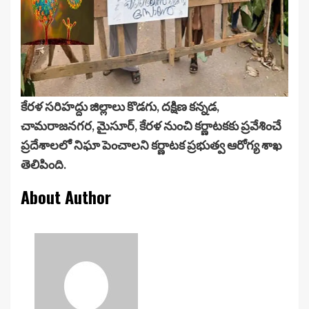
కేరళ సరిహద్దు జిల్లాలు కొడగు, దక్షిణ కన్నడ,
చామరాజనగర, మైసూర్, కేరళ నుంచి కర్ణాటకకు ప్రవేశించే
ప్రదేశాలలో నిఘా పెంచాలని కర్ణాటక ప్రభుత్వ ఆరోగ్య శాఖ
తెలిపింది.
About Author