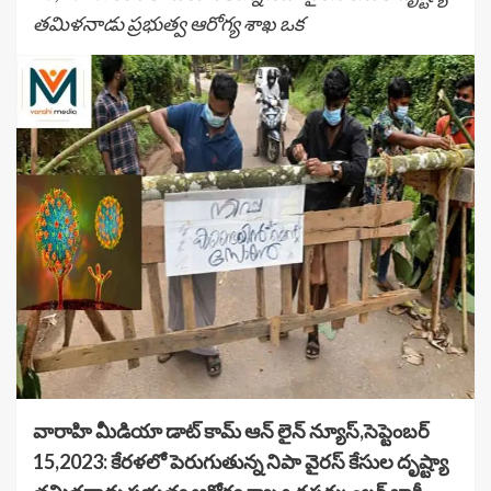
తమిళనాడు ప్రభుత్వ ఆరోగ్య శాఖ ఒక
వారాహి మీడియా డాట్ కామ్ ఆన్ లైన్ న్యూస్,సెప్టెంబర్
15,2023: కేరళలో పెరుగుతున్న నిపా వైరస్ కేసుల దృష్ట్యా