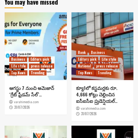
You may have missed
Bank
Business
Business
Editors pick
Editors pick
Life style
Life style
press release
National
press release
Top News
Trending
Top News
Trending
ఆగస్టు 7 నుంచి అమెజాన్
క్యూ1లో కస్టమర్లకు రూ.
‘గ్రేట్ ఫ్రీడమ్ సేల్’..
4,666 కోట్లు చెల్లించిన
ఐసీఐసీఐ ప్రుడెన్షియల్..
varahimedia.com
31/07/2026
varahimedia.com
31/07/2026