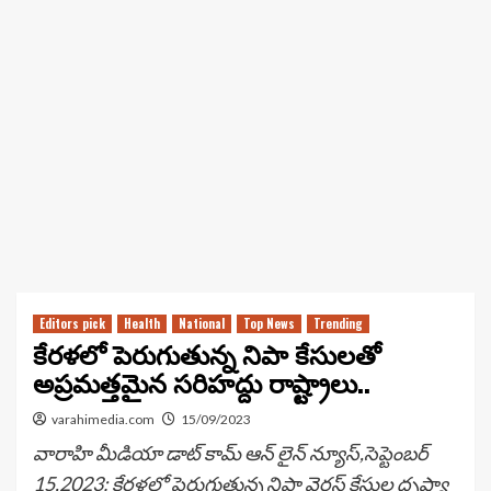
Editors pick
Health
National
Top News
Trending
కేరళలో పెరుగుతున్న నిపా కేసులతో
అప్రమత్తమైన సరిహద్దు రాష్ట్రాలు..
varahimedia.com
15/09/2023
వారాహి మీడియా డాట్ కామ్ ఆన్ లైన్ న్యూస్,సెప్టెంబర్
15,2023: కేరళలో పెరుగుతున్న నిపా వైరస్ కేసుల దృష్ట్యా