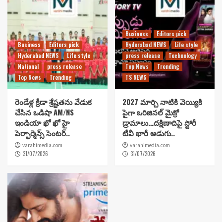
Business
Editors pick
Business
Editors pick
Hyderabad NEWS
Life style
Hyderabad NEWS
Life style
press release
Technology
National
press release
Top News
Trending
Top News
Trending
TS NEWS
రెండేళ్ల క్రీడా శ్రేష్టతను వేడుక
2027 మార్చి నాటికి వెయ్యికి
చేసిన ఒడిషా AM/NS
పైగా ఒరిజినల్ మైక్రో
ఇండియా ఖో ఖో హై
డ్రామాలు…దక్షిణాదిపై స్టోరీ
పెర్ఫార్మెన్స్ సెంటర్..
టీవీ భారీ అడుగు..
varahimedia.com
varahimedia.com
31/07/2026
31/07/2026