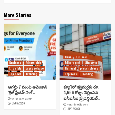
More Stories
Bank
Business
Business
Editors pick
Editors pick
Life style
Life style
press release
National
press release
Top News
Trending
Top News
Trending
ఆగస్టు 7 నుంచి అమెజాన్
క్యూ1లో కస్టమర్లకు రూ.
‘గ్రేట్ ఫ్రీడమ్ సేల్’..
4,666 కోట్లు చెల్లించిన
ఐసీఐసీఐ ప్రుడెన్షియల్..
varahimedia.com
31/07/2026
varahimedia.com
31/07/2026