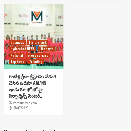
Business
Editors pick
Hyderabad NEWS
Life style
National
press release
Top News
Trending
రెండేళ్ల క్రీడా శ్రేష్టతను వేడుక
చేసిన ఒడిషా AM/NS
ఇండియా ఖో ఖో హై
పెర్ఫార్మెన్స్ సెంటర్..
varahimedia.com
31/07/2026