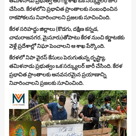
తమిళనాడు ప్రభుత్వ ఆరోగ్య శాఖ ఒక సర్క్యులర్ జారీ
చేసింది. కేరళలోని ప్రభావిత ప్రాంతాలకు సంబంధించిన
రాకపోకలను నివారించాలని ప్రజలకు సూచించింది.
కేరళ సరిహద్దు జిల్లాలు (కొడగు, దక్షిణ కన్నడ,
చామరాజనగర, మైసూరు)తోపాటు కేరళ నుంచి కర్ణాటకకు
వెళ్లే ప్రదేశాల్లో నిఘా పెంచాలని ఆ శాఖ పేర్కొంది.
కేరళలో నిపా వైరస్ కేసులు పెరుగుతున్న దృష్ట్యా,
తమిళనాడు ప్రభుత్వం ఒక సర్క్యులర్ జారీ చేసింది. కేరళ
ప్రభావిత ప్రాంతాలకు అనవసరమైన ప్రయాణాన్ని
నివారించాలని ప్రజలకు సూచించింది.