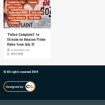
Celebrity Life
Cinema
Editors pick
Hyderabad NEWS
Life style
press release
Top News
Trending
‘Police Complaint’ to
Stream on Amazon Prime
Video from July 31
varahimedia.com
30/07/2026
© All rights reserved 2024