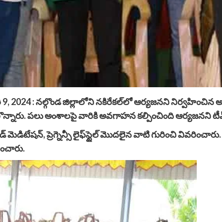
9, 2024 : నల్గొండ జిల్లాలోని నకిరేకల్‌లో ఆర్యజనని నిర్వహించి
ొన్నారు. పలు అంశాలపై వారికి అవగాహన కల్పించింది ఆర్యజనని టీ
 మెడిటేషన్, ప్రెగ్నెన్సీ లైఫ్‌స్టైల్ మొదలైన వాటి గురించి వివరించారు
ంచారు.