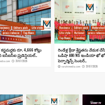
Business
Editors pick
Life style
Business
Editors pick
Hyderabad
press release
Top News
Life style
National
press release
Top News
Trending
కస్టమర్లకు రూ. 4,666 కోట్లు
రెండేళ్ల క్రీడా శ్రేష్టతను వేడుక చే
ిన ఐసీఐసీఐ ప్రుడెన్షియల్..
ఒడిషా AM/NS ఇండియా ఖో ఖో
పెర్ఫార్మెన్స్ సెంటర్..
31/07/2026
edia.com
31/07/2026
varahimedia.com