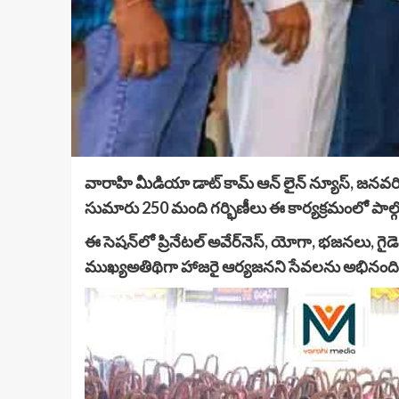
వారాహి మీడియా డాట్ కామ్ ఆన్ లైన్ న్యూస్, జనవరి 
సుమారు 250 మంది గర్భిణీలు ఈ కార్యక్రమంలో పాల్గ
ఈ సెషన్‌లో ప్రినేటల్ అవేర్‌నెస్, యోగా, భజనలు, గైడెడ్
ముఖ్యఅతిథిగా హాజరై ఆర్యజనని సేవలను అభినంది