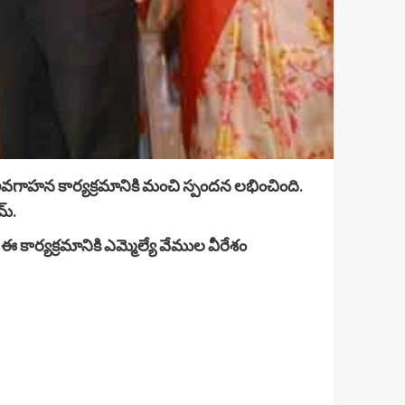
న అవగాహన కార్యక్రమానికి మంచి స్పందన లభించింది.
మ్.
. ఈ కార్యక్రమానికి ఎమ్మెల్యే వేముల వీరేశం