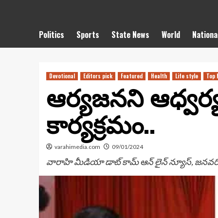
Politics
Sports
State News
World
Nationa
Devotional
Editors pick
Featured
Health
Life style
Top 
ఆర్యజనని ఆధ్వర్య
కార్యక్రమం..
varahimedia.com
09/01/2024
వారాహి మీడియా డాట్ కామ్ ఆన్ లైన్ న్యూస్, జనవరి 