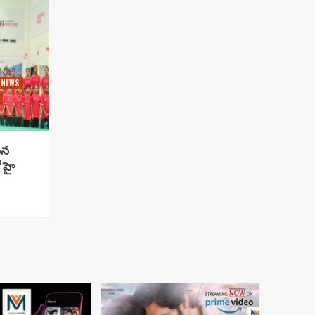
 NEWS
సిన
 హై