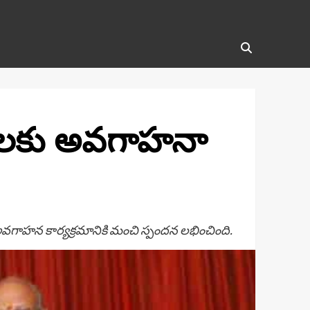
ిణీలకు అవగాహనా
న అవగాహన కార్యక్రమానికి మంచి స్పందన లభించింది.