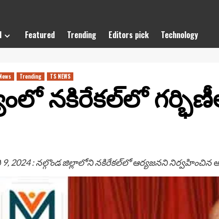
l
Featured
Trending
Editors pick
Technology
News
Trending
TS NEWS
ంలో నకిరేకల్‌లో గర్భ
9, 2024 : నల్గొండ జిల్లాలోని నకిరేకల్‌లో ఆర్యజనని నిర్వహించి