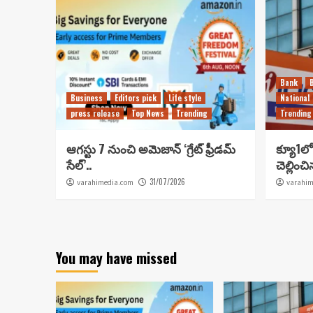
Bank
Business
Editors pick
Life style
National
press release
Top News
Trending
Trending
ఆగస్టు 7 నుంచి అమెజాన్ ‘గ్రేట్ ఫ్రీడమ్
క్యూ1లో 
సేల్’..
చెల్లించ
31/07/2026
varahimedia.com
varahim
You may have missed