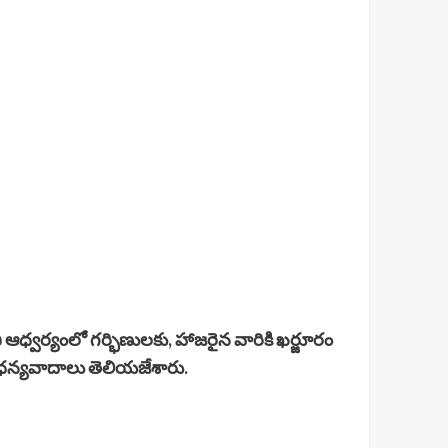
ఆధ్వర్యంలో గర్భిణులకు, హాజరైన వారికి ఖర్జూరం
్ ధన్యవాదాలు తెలియజేశారు.