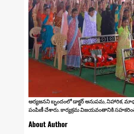
ఆర్యజనని బృందంలో డాక్టర్ అనుపమ, నిహారిక, మాధవ
పంపిణీ చేశారు. కార్యక్రమ విజయవంతానికి సహకరించి
About Author