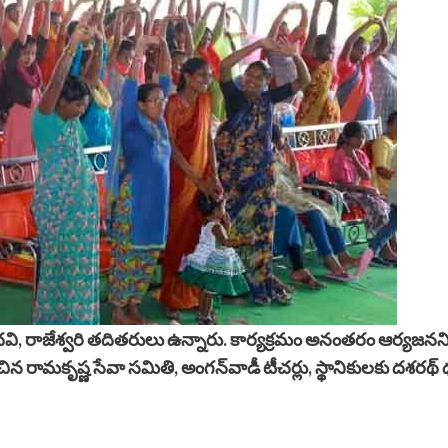
ి, రాజేశ్వరి తదితరులు ఉన్నారు. కార్యక్రమం అనంతరం ఆర్యజనని 
న రామకృష్ణ సేవా సమితి, అంగన్‌వాడీ టీచర్లు, స్థానికులకు దశరథ