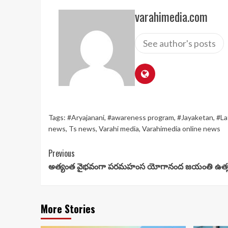
varahimedia.com
See author's posts
Tags:
#Aryajanani
,
#awareness program
,
#Jayaketan
,
#La
news
,
Ts news
,
Varahi media
,
Varahimedia online news
Continue
Previous
అత్యంత వైభవంగా పరమహంస యోగానంద జయంతి ఉత్
Reading
More Stories