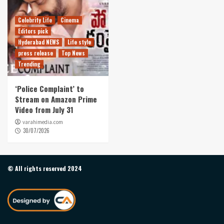
Celebrity Life
Cinema
Editors pick
Hyderabad NEWS
Life style
press release
Top News
Trending
‘Police Complaint’ to
Stream on Amazon Prime
Video from July 31
varahimedia.com
30/07/2026
© All rights reserved 2024