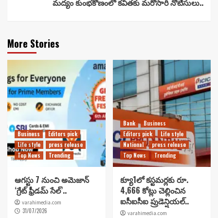
మద్యం కుంభకోణంలో కవితకు మరోసారి నోటీసులు..
More Stories
Bank
Business
Business
Editors pick
Editors pick
Life style
Life style
press release
National
press release
Top News
Trending
Top News
Trending
ఆగస్టు 7 నుంచి అమెజాన్
క్యూ1లో కస్టమర్లకు రూ.
‘గ్రేట్ ఫ్రీడమ్ సేల్’..
4,666 కోట్లు చెల్లించిన
ఐసీఐసీఐ ప్రుడెన్షియల్..
varahimedia.com
31/07/2026
varahimedia.com