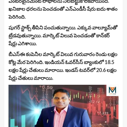
ఎంటర్‌టైన్‌మెంట్‌ లాభాలను నిలబెట్టుకోలేకపోయింది.
ఖనిజాల ధరలను పెంచడంతో ఎన్‌ఎండీసీ షేరు ఐదు శాతం
పెరిగింది.
షుగర్‌ స్టాక్స్‌ తీపిని పంచుతున్నాయి. ఎక్కువ వాల్యూమ్‌తో
ట్రేడవుతున్నాయి. మార్కెట్‌ విలువ పెంచడంతో కాన్‌కర్‌
షేర్లు ఎగిశాయి.
బీఎస్‌ఈ కంపెనీల మార్కెట్‌ విలువ గురువారం రెండు లక్షల
కోట్ల మేర పెరిగింది. ఇండియన్‌ ఓవర్‌సీస్‌ బ్యాంకులో 18.5
లక్షల షేర్లు చేతులు మారాయి. ఇండస్‌ టవర్‌లో 20.6 లక్షల
షేర్లు చేతులు మారాయి.