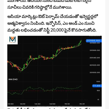
ముగిశాయి. ఉదయం నుంచి ఒడుదొడుకు లకు గురైన
సూచీలు చివరికి గరిష్ఠాల్లోనే ముగిశాయి.
ఆసియా మార్కెట్లు ఔట్‌ పెర్ఫామ్‌ చేయడంతో ఇన్వెస్టర్లలో
ఆత్మవిశ్వాసం నింపింది. ఇన్ఫోసిస్‌, ఎం అండ్‌ ఎం నుంచి
మద్దతు లభించడంతో నిఫ్టీ 20,000 పైనే కొనసాగుతోంది.