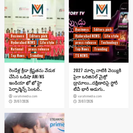
Business
Editors pick
Business
Editors pick
Hyderabad NEWS
Life style
Hyderabad NEWS
Life style
press release
Technology
National
press release
Top News
Trending
Top News
Trending
TS NEWS
రెండేళ్ల క్రీడా శ్రేష్టతను వేడుక
2027 మార్చి నాటికి వెయ్యికి
చేసిన ఒడిషా AM/NS
పైగా ఒరిజినల్ మైక్రో
ఇండియా ఖో ఖో హై
డ్రామాలు…దక్షిణాదిపై స్టోరీ
పెర్ఫార్మెన్స్ సెంటర్..
టీవీ భారీ అడుగు..
varahimedia.com
varahimedia.com
31/07/2026
31/07/2026