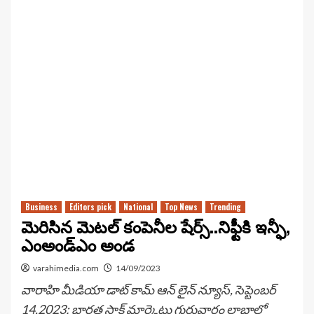
Business
Editors pick
National
Top News
Trending
మెరిసిన మెటల్ కంపెనీల షేర్స్..నిఫ్టీకి ఇన్ఫీ,
ఎంఅండ్‌ఎం అండ
varahimedia.com
14/09/2023
వారాహి మీడియా డాట్ కామ్ ఆన్ లైన్ న్యూస్, సెప్టెంబర్
14,2023: భారత స్టాక్‌ మార్కెట్లు గురువారం లాభాల్లో