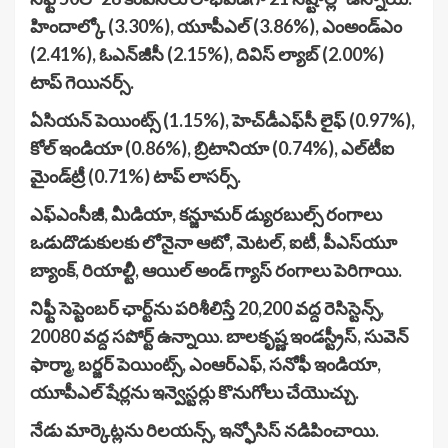
హిందాల్కో (3.30%), యూపీఎల్‌ (3.86%), ఎంఅండ్‌ఎం
(2.41%), ఓఎన్‌జీసీ (2.15%), దివిస్‌ ల్యాబ్‌ (2.00%)
టాప్‌ గెయినర్స్‌.
ఏసియన్‌ పెయింట్స్‌ (1.15%), హెచ్‌డీఎఫ్‌సీ లైఫ్‌ (0.97%),
కోల్‌ ఇండియా (0.86%), బ్రిటానియా (0.74%), ఎల్‌టీఐ
మైండ్‌ట్రీ (0.71%) టాప్ లాసర్స్‌.
ఎఫ్‌ఎంసీజీ, మీడియా, కన్జూమర్‌ డ్యురబుల్స్‌ రంగాలు
ఒడుదొడుకులకు లోనైనా ఆటో, మెటల్‌, ఐటీ, పీఎస్‌యూ
బ్యాంక్‌, రియాల్టీ, ఆయిల్‌ అండ్‌ గ్యాస్‌ రంగాలు పెరిగాయి.
నిఫ్టీ సెప్టెంబర్‌ ఛార్ట్‌ను పరిశీలిస్తే 20,200 వద్ద రెసిస్టెన్స్‌,
20080 వద్ద సపోర్ట్‌ ఉన్నాయి. బాలకృష్ణ ఇండస్ట్రీస్‌, సువెన్‌
ఫార్మా, బర్జర్‌ పెయింట్స్‌, ఎంఆర్‌ఎఫ్‌, సనోఫీ ఇండియా,
యూపీఎల్‌ షేర్లను ఇన్వెస్టర్లు కొనుగోలు చేయొచ్చు.
నేడు మార్కెట్లను రిలయన్స్‌, ఇన్ఫోసిస్‌ నడిపించాయి.