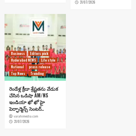
31/07/2026
Business
Editors pick
Hyderabad NEWS
Life style
National
press release
Top News
Trending
రెండేళ్ల క్రీడా శ్రేష్టతను వేడుక
చేసిన ఒడిషా AM/NS
ఇండియా ఖో ఖో హై
పెర్ఫార్మెన్స్ సెంటర్..
varahimedia.com
31/07/2026