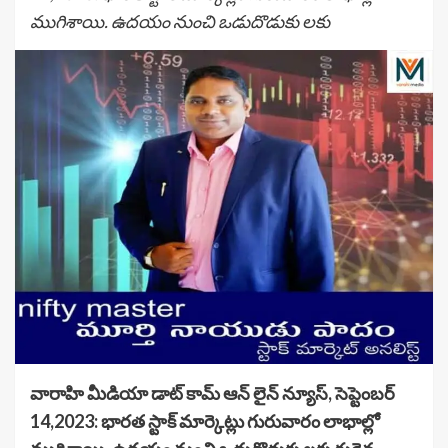
ముగిశాయి. ఉదయం నుంచి ఒడుదొడుకు లకు
వారాహి మీడియా డాట్ కామ్ ఆన్ లైన్ న్యూస్, సెప్టెంబర్
14,2023: భారత స్టాక్‌ మార్కెట్లు గురువారం లాభాల్లో