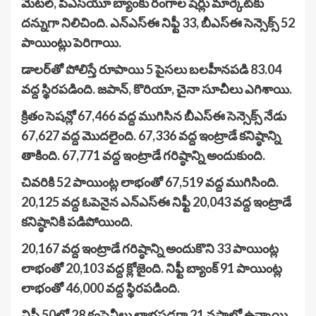
మెటల్‌, పీఎస్‌యూ బ్యాంకు రంగాల షేర్లు మార్కెట్‌కు
దన్నుగా నిలిచింది. ఎన్‌ఎస్‌ఈ నిఫ్టీ 33, బీఎస్‌ఈ సెన్సెక్స్‌ 52
పాయింట్లు పెరిగాయి.
డాలర్‌తో పోలిస్తే రూపాయి 5 పైసలు బలహీనపడి 83.04
వద్ద స్థిరపడింది. జపాన్‌, కొరియా, చైనా సూచీలు ఎగిశాయి.
క్రితం సెషన్లో 67,466 వద్ద ముగిసిన బీఎస్‌ఈ సెన్సెక్స్‌ నేడు
67,627 వద్ద మొదలైంది. 67,336 వద్ద ఇంట్రాడే కనిష్ఠాన్ని
తాకింది. 67,771 వద్ద ఇంట్రాడే గరిష్ఠాన్ని అందుకుంది.
చివరికి 52 పాయింట్ల లాభంతో 67,519 వద్ద ముగిసింది.
20,125 వద్ద ఓపెనైన ఎన్‌ఎస్‌ఈ నిఫ్టీ 20,043 వద్ద ఇంట్రాడే
కనిష్ఠానికి పడిపోయింది.
20,167 వద్ద ఇంట్రాడే గరిష్ఠాన్ని అందుకొని 33 పాయింట్ల
లాభంతో 20,103 వద్ద క్లోజైంది. నిఫ్టీ బ్యాంక్‌ 91 పాయింట్ల
లాభంతో 46,000 వద్ద స్థిరపడింది.
నిఫ్టీ 50లో 28 కంపెనీలు లాభపడగా 21 నష్టాల్లో ఉన్నాయి.