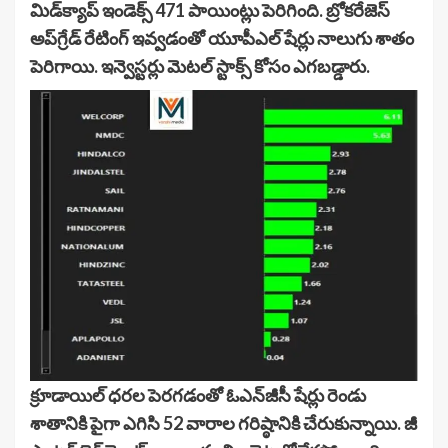
మిడ్‌క్యాప్‌ ఇండెక్స్‌ 471 పాయింట్లు పెరిగింది. బ్రోకరేజెస్‌
అప్‌గ్రేడ్‌ రేటింగ్‌ ఇవ్వడంతో యూపీఎల్‌ షేర్లు నాలుగు శాతం
పెరిగాయి. ఇన్వెస్టర్లు మెటల్‌ స్టాక్స్‌ కోసం ఎగబడ్డారు.
క్రూడాయిల్‌ ధరల పెరగడంతో ఓఎన్‌జీసీ షేర్లు రెండు
శాతానికి పైగా ఎగిసి 52 వారాల గరిష్ఠానికి చేరుకున్నాయి. జీ