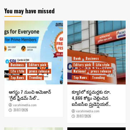
You may have missed
Bank
Business
Business
Editors pick
Editors pick
Life style
Life style
press release
National
press release
Top News
Trending
Top News
Trending
ఆగస్టు 7 నుంచి అమెజాన్
క్యూ1లో కస్టమర్లకు రూ.
‘గ్రేట్ ఫ్రీడమ్ సేల్’..
4,666 కోట్లు చెల్లించిన
ఐసీఐసీఐ ప్రుడెన్షియల్..
varahimedia.com
31/07/2026
varahimedia.com
31/07/2026