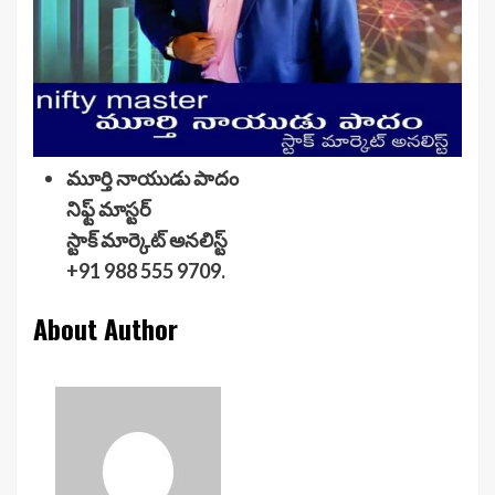
మూర్తి నాయుడు పాదం
నిఫ్ట్ మాస్టర్
స్టాక్ మార్కెట్ అనలిస్ట్
+91 988 555 9709.
About Author