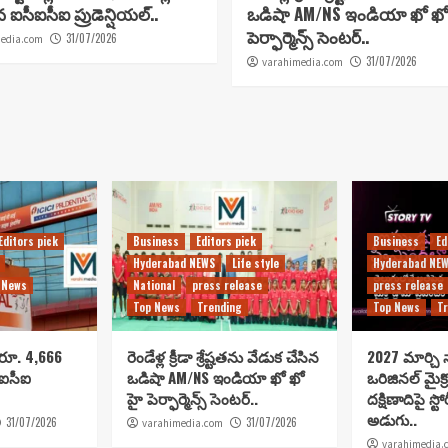
ిన ఐసీఐసీఐ ప్రుడెన్షియల్..
ఒడిషా AM/NS ఇండియా ఖో ఖో
పెర్ఫార్మెన్స్ సెంటర్..
31/07/2026
edia.com
31/07/2026
varahimedia.com
Editors pick
Business
Editors pick
Business
Ed
Hyderabad NEWS
Life style
Hyderabad NE
 News
National
press release
press release
Top News
Trending
Top News
Tr
 రూ. 4,666
రెండేళ్ల క్రీడా శ్రేష్టతను వేడుక చేసిన
2027 మార్చి న
సీఐసీఐ
ఒడిషా AM/NS ఇండియా ఖో ఖో
ఒరిజినల్ మైక్
హై పెర్ఫార్మెన్స్ సెంటర్..
దక్షిణాదిపై స్టో
అడుగు..
31/07/2026
31/07/2026
varahimedia.com
varahimedia.