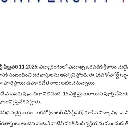
ీ,ఫిబ్రవరి 11,2026:
విద్యారంగంలో వినూత్న ఒరవడికి శ్రీకారం చుట్ట
ికి సంబంధించి దరఖాస్తులను ఆహ్వానిస్తోంది. ఈ 16వ కోహోర్ట్ (బృ
లేదా పూర్తిస్థాయి ఉపకారవేతనాలు లభించనున్నాయి.
థాపనకు పునాదిగా నిలిచింది. 15 ఏళ్ల మైలురాయిని పూర్తి చేసుకున్న
నాన్ని ప్రవేశపెట్టారు.
ివిధ సబ్జెక్టుల కలయికతో (ఇంటర్ డిసిప్లినరీ) కూడిన విద్యా విధానాన్న
 దరఖాస్తులు అందిన వెంటనే వాటిని పరిశీలించి ప్రక్రియను ముందుకు తీ