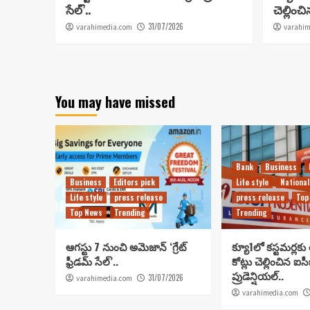
సేల్’..
చెల్లించ
31/07/2026
varahimedia.com
varahim
You may have missed
Bank
Business
Business
Editors pick
Life style
National
Life style
press release
press release
Top
Top News
Trending
Trending
ఆగస్టు 7 నుంచి అమెజాన్ ‘గ్రేట్
క్యూ1లో కస్టమర్లకు
ఫ్రీడమ్ సేల్’..
కోట్లు చెల్లించిన ఐ
ప్రుడెన్షియల్..
31/07/2026
varahimedia.com
varahimedia.com