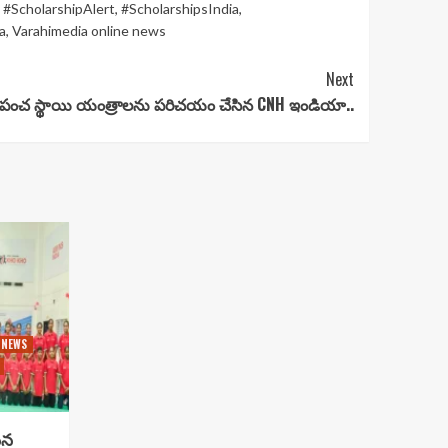
,
#ScholarshipAlert
,
#ScholarshipsIndia
,
a
,
Varahimedia online news
Next
 ప్రపంచ స్థాయి యంత్రాలను పరిచయం చేసిన CNH ఇండియా..
 NEWS
సిన