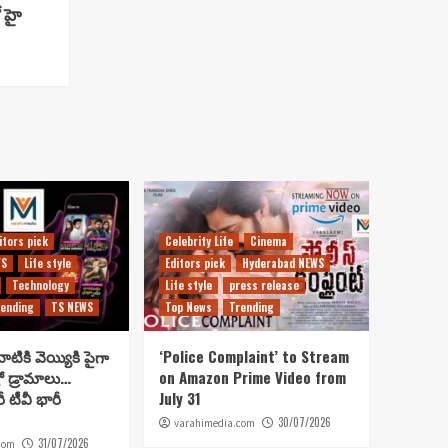
 హై
itors pick
Celebrity Life
Cinema
WS
Life style
Editors pick
Hyderabad NEWS
Technology
Life style
press release
ending
TS NEWS
Top News
Trending
ాటికి వెయ్యికి పైగా
‘Police Complaint’ to Stream
రో డ్రామాలు…
on Amazon Prime Video from
రీ టీవీ భారీ
July 31
30/07/2026
varahimedia.com
31/07/2026
com