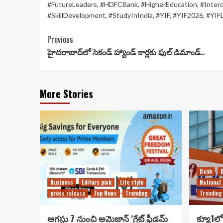
#FutureLeaders
,
#HDFCBank
,
#HigherEducation
,
#Interd
#SkillDevelopment
,
#StudyInIndia
,
#YIF
,
#YIF2026
,
#YIF
Continue
Previous
హైదరాబాద్‌లో సెకండ్ హ్యాండ్ కార్లకు ఫుల్ డిమాండ్..
Reading
More Stories
Bank
Business
Editors pick
Life style
National
press release
Top News
Trending
Trending
ఆగస్టు 7 నుంచి అమెజాన్ ‘గ్రేట్ ఫ్రీడమ్
క్యూ1లో 