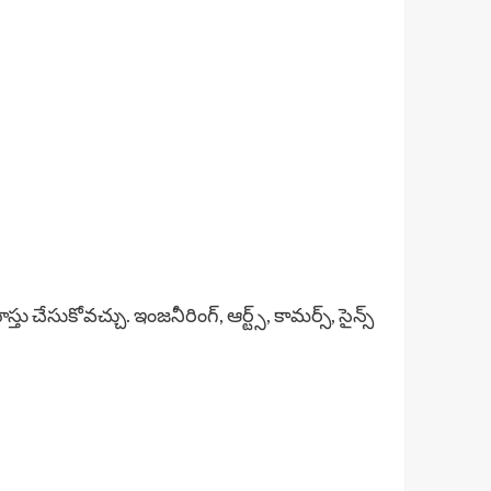
 చేసుకోవచ్చు. ఇంజనీరింగ్, ఆర్ట్స్, కామర్స్, సైన్స్