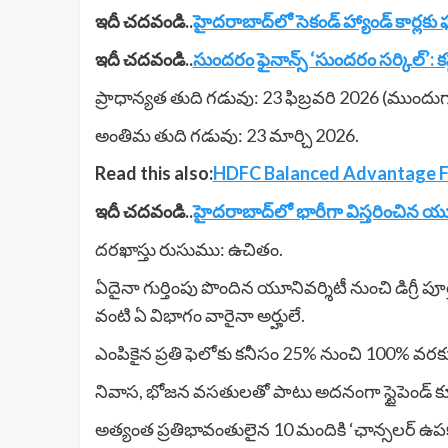
ఇదీ చదవండి..
హైదరాబాద్‌లో సెకండ్ హ్యాండ్ కార్లకు 
ఇదీ చదవండి..
సుందరం ఫైనాన్స్ ‘సుందరం సర్కిల్’:
ప్రాధాన్యత తుది గడువు: 23 ఫిబ్రవరి 2026 (ముందు
అంతిమ తుది గడువు: 23 మార్చి 2026.
Read this also:
HDFC Balanced Advantage Fu
ఇదీ చదవండి..
హైదరాబాద్‌లో భారీగా విస్తరించిన
దరఖాస్తు రుసుము: ఉచితం.
ఏదైనా గుర్తింపు పొందిన యూనివర్శిటీ నుంచి డిగ్రీ పూర
వంటి ఏ విభాగం వారైనా అర్హులే.
ఎంపికైన ప్రతి ఫెలోకు కనీసం 25% నుంచి 100% వరక
నివాస, భోజన వసతులతో పాటు అదనంగా స్టైపెండ్ కూ
అత్యంత ప్రతిభావంతులైన 10 మందికి ‘ఛాన్సలర్ ఉపక