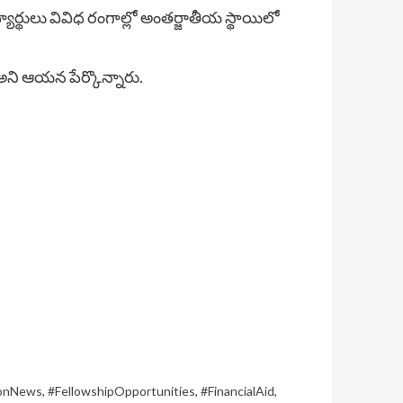
ార్థులు వివిధ రంగాల్లో అంతర్జాతీయ స్థాయిలో
త అని ఆయన పేర్కొన్నారు.
ionNews
,
#FellowshipOpportunities
,
#FinancialAid
,