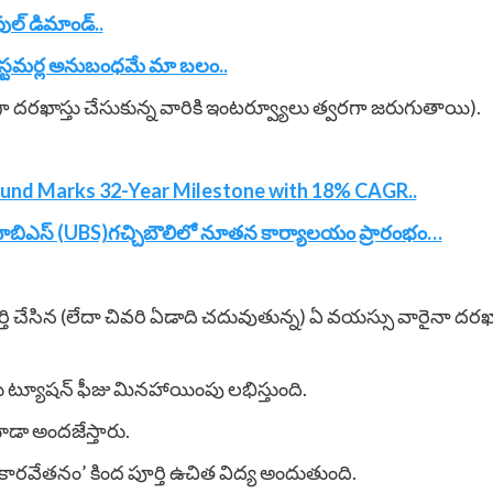
ఫుల్ డిమాండ్..
 కస్టమర్ల అనుబంధమే మా బలం..
గా దరఖాస్తు చేసుకున్న వారికి ఇంటర్వ్యూలు త్వరగా జరుగుతాయి).
nd Marks 32-Year Milestone with 18% CAGR..
 యూబిఎస్ (UBS)గచ్చిబౌలిలో నూతన కార్యాలయం ప్రారంభం…
్తి చేసిన (లేదా చివరి ఏడాది చదువుతున్న) ఏ వయస్సు వారైనా దరఖాస్తు
ు ట్యూషన్ ఫీజు మినహాయింపు లభిస్తుంది.
డా అందజేస్తారు.
ారవేతనం’ కింద పూర్తి ఉచిత విద్య అందుతుంది.