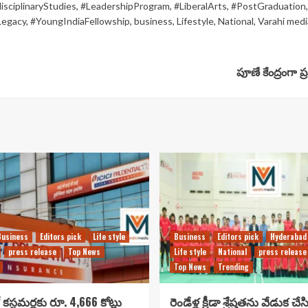
isciplinaryStudies
,
#LeadershipProgram
,
#LiberalArts
,
#PostGraduation
Legacy
,
#YoungIndiaFellowship
,
business
,
Lifestyle
,
National
,
Varahi medi
పూణే కేంద్రంగా
Business
Editors pick
Life style
Business
Editors pick
Hyderabad
press release
Top News
Life style
National
press release
Top News
Trending
కస్టమర్లకు రూ. 4,666 కోట్లు
రెండేళ్ల క్రీడా శ్రేష్టతను వేడుక చే