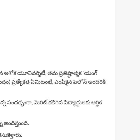
ిన అశోక యూనివర్శిటీ, తమ ప్రతిష్టాత్మక ‘యంగ్
ందం) ప్రత్యేకత ఏమిటంటే, ఎంపికైన ఫెలోస్ అందరికీ
 సందర్భంగా, మెరిట్ కలిగిన విద్యార్థులకు ఆర్థిక
ి అందిస్తుంది.
సుకెళ్తారు.