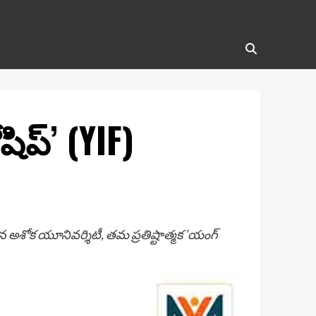
ప్’ (YIF)
ిన అశోక యూనివర్శిటీ, తమ ప్రతిష్టాత్మక ‘యంగ్