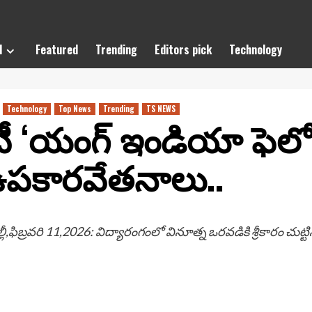
l
Featured
Trending
Editors pick
Technology
Technology
Top News
Trending
TS NEWS
 ‘యంగ్ ఇండియా ఫెలోషి
ీ ఉపకారవేతనాలు..
ీ,ఫిబ్రవరి 11,2026: విద్యారంగంలో వినూత్న ఒరవడికి శ్రీకారం చుట్ట