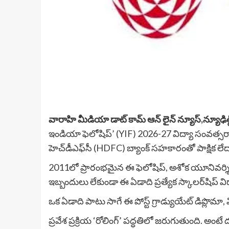
వారాహి మీడియా డాట్ కామ్ ఆన్ లైన్ న్యూస్,న్యూఢిల్ల
ఇండియా ఫెలోషిప్’ (YIF) 2026-27 విద్యా సంవత్సరాన
హెచ్‌డీఎఫ్‌సీ (HDFC) బ్యాంక్ సహకారంతో పాక్షిక 
2011లో ప్రారంభమైన ఈ ఫెలోషిప్, అశోక యూనివర్శిటీ స్
ఇబ్బందులు లేకుండా ఈ ఏడాది ప్రత్యేక స్కాలర్‌షిప్ విధా
ఒక ఏడాది పాటు సాగే ఈ పోస్ట్ గ్రాడ్యుయేట్ డిప్లొమా, వ
ప్రవేశ ప్రక్రియ ‘రోలింగ్’ పద్ధతిలో జరుగుతుంది. అంటే