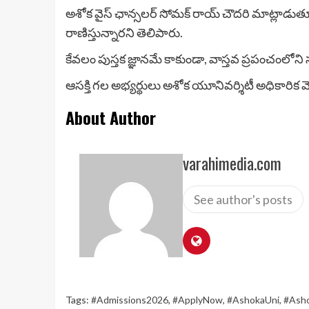
అశోక వైస్ ఛాన్సలర్ సోమక్ రాయ్ చౌదరి మాట్లాడుతూ,
రాణిస్తున్నారని తెలిపారు.
కేవలం పుస్తక జ్ఞానమే కాకుండా, వాస్తవ ప్రపంచంలోని స
ఆసక్తి గల అభ్యర్థులు అశోక యూనివర్శిటీ అధికారిక వెబ
About Author
varahimedia.com
See author's posts
Tags:
#Admissions2026
,
#ApplyNow
,
#AshokaUni
,
#Asho