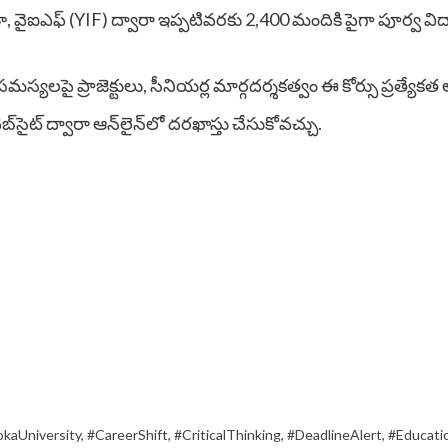
 వైఐఎఫ్ (YIF) ద్వారా ఇప్పటివరకు 2,400 మందికి పైగా పూర్వ విద్య
మస్యలపై ప్రాజెక్టులు, సీనియర్ల మార్గదర్శకత్వం ఈ కోర్సు ప్రత్యేక
్‌సైట్ ద్వారా ఆన్‌లైన్‌లో దరఖాస్తు చేసుకోవచ్చు.
kaUniversity
,
#CareerShift
,
#CriticalThinking
,
#DeadlineAlert
,
#Educat