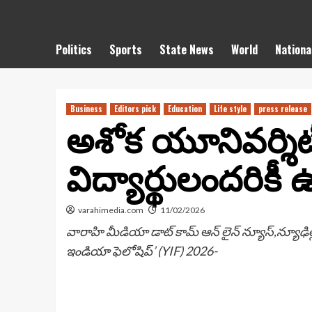
Politics
Sports
State News
World
Nationa
Business
Editors pick
Education
Life style
press release
అశోక యూనివర్శిటీ
విద్యార్థులందరిక
varahimedia.com
11/02/2026
వారాహి మీడియా డాట్ కామ్ ఆన్ లైన్ న్యూస్,న్యూఢిల్ల
ఇండియా ఫెలోషిప్’ (YIF) 2026-